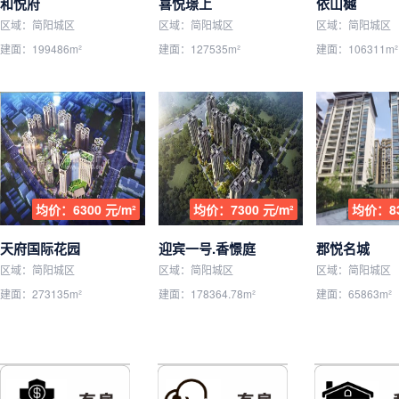
和悦府
喜悦璟上
依山樾
区域：简阳城区
区域：简阳城区
区域：简阳城区
建面：199486m²
建面：127535m²
建面：106311m²
均价：6300 元/m²
均价：7300 元/m²
均价：83
天府国际花园
迎宾一号.香憬庭
郡悦名城
区域：简阳城区
区域：简阳城区
区域：简阳城区
建面：273135m²
建面：178364.78m²
建面：65863m²