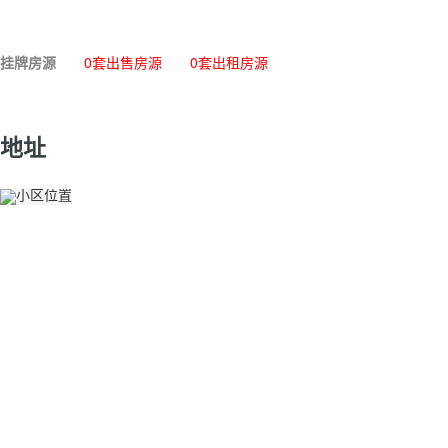
挂牌房源
0套出售房源
0套出租房源
地址