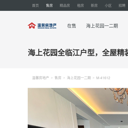
首页
售房
精品房
租房
新房
小区
招聘
在售
海上花园一二期
海上花园全临江户型，全屋精
温馨房地产
售房
海上花园一二期
M-41612
>
>
>