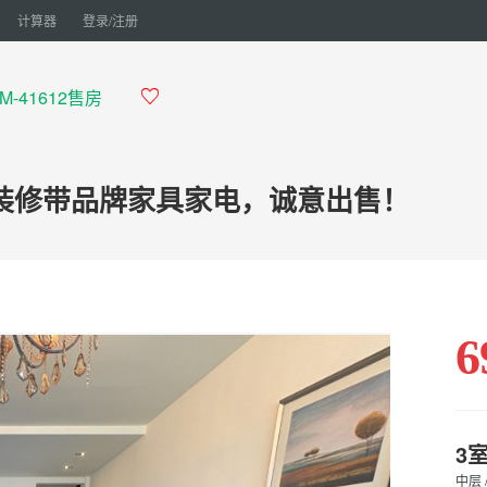
计算器
登录/注册
M-41612售房

装修带品牌家具家电，诚意出售！
6
3
中层 