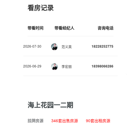
看房记录
带看时间
带看经纪人
咨询电话
2026-07-30
18228252775
范义英
2026-06-29
18398066286
李宏丽
海上花园一二期
挂牌房源
346套出售房源
90套出租房源