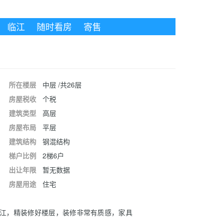
临江
随时看房
寄售
所在楼层
中层 /共26层
房屋税收
个税
建筑类型
高层
房屋布局
平层
建筑结构
钢混结构
梯户比例
2梯6户
出让年限
暂无数据
房屋用途
住宅
江，精装修好楼层，装修非常有质感，家具