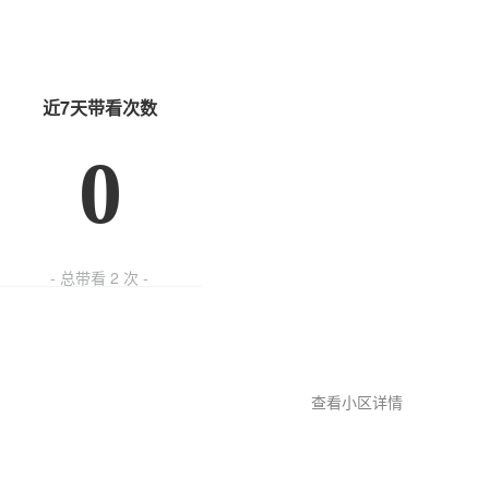
近7天带看次数
0
- 总带看
2
次 -
查看小区详情