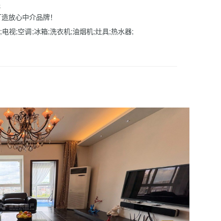
低
打造放心中介品牌！
;电视;空调;冰箱;洗衣机;油烟机;灶具;热水器;