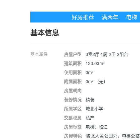
好房推荐
满两年
电梯
基本信息
基本属性
房屋户型
3室2厅 1厨 2卫 2阳台
建筑面积
133.03m²
使用面积
0m²
附属面积
0m² （无）
房屋朝向
装修情况
精装
所属学区
城北小学
交易权属
私产
房屋标签
电梯；临江
房屋特色
城北人民公园旁，电梯全临