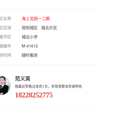
区名称
海上花园一二期
在区域
简阳城区 城北片区
属学区
城北小学
源编号
M-41612
房时间
随时看房
范义英
我最近带看过本房1次，非常清楚本房源特色
18228252775