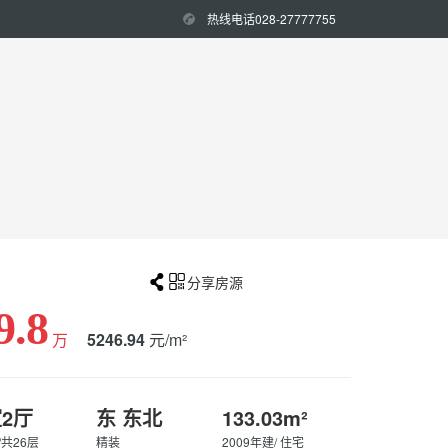
热线电话028-27777755


分享房源
9.8
万
5246.94
元/m²
室2厅
东 东北
133.03m²
/共26层
精装
2009年建/ 住宅