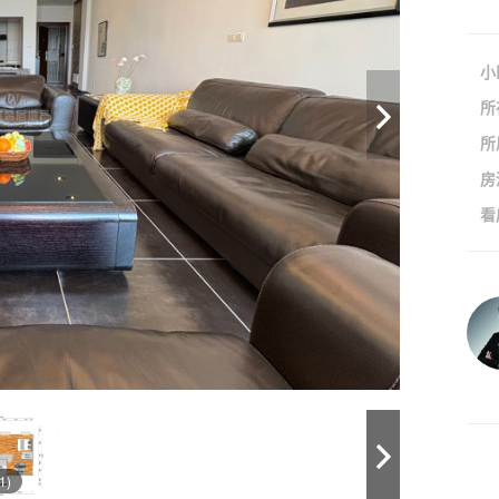
小
所
所
房
看
1)