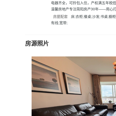
电器齐全，可拎包入住，产权满五年税
温馨房地产专注简阳房产30年——用心
房屋配套
床;衣柜;餐桌;沙发;书桌;橱柜
有线;宽带;
房源照片