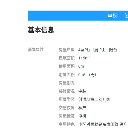
电梯
基本信息
基本属性
房屋户型
4室2厅 1厨 2卫 1阳台
建筑面积
115m²
使用面积
0m²
附属面积
0m² （无）
房屋朝向
装修情况
中装
所属学区
射洪坝第二幼儿园
交易权属
私产
房屋标签
电梯
房屋特色
小区对面就是东南印象 医疗