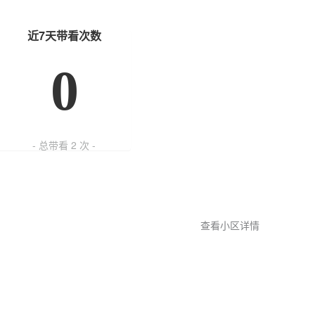
近7天带看次数
0
- 总带看
2
次 -
查看小区详情