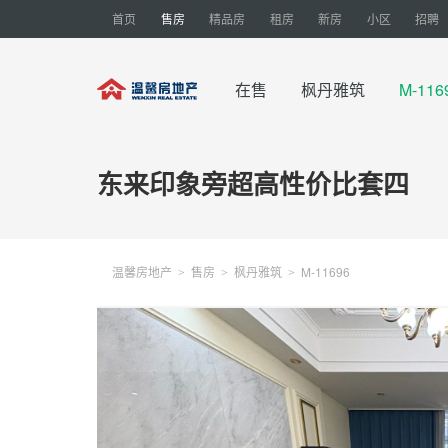
首页
售房
精品房
租房
新房
小区
招聘
在售
枫丹雅筑
M-11
东来印象旁超高性价比套四
温馨房地产
售房
枫丹雅筑
M-11696
>
>
>