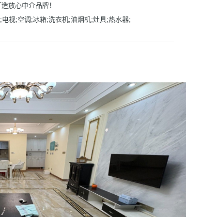
打造放心中介品牌！
;电视;空调;冰箱;洗衣机;油烟机;灶具;热水器;