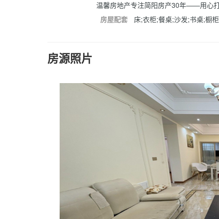
温馨房地产专注简阳房产30年——用心
房屋配套
床;衣柜;餐桌;沙发;书桌;橱柜
房源照片