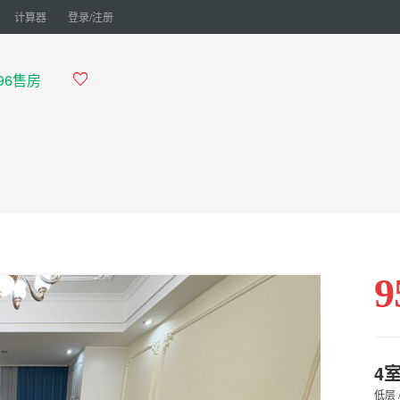
计算器
登录/注册
696售房

9
4
低层 