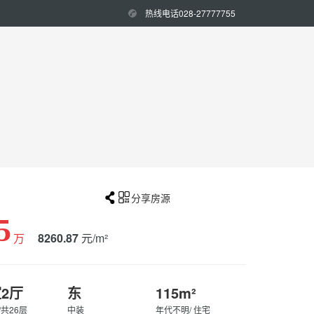
热线电话028-27777755


分享房源
5
万
8260.87
元/m²
室2厅
东
115m²
/共26层
中装
年代不明/ 住宅