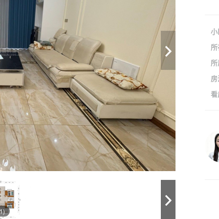
小
所
所
房
看
1)