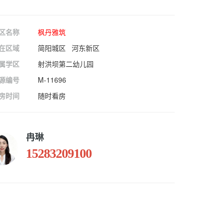
区名称
枫丹雅筑
在区域
简阳城区 河东新区
属学区
射洪坝第二幼儿园
源编号
M-11696
房时间
随时看房
冉琳
15283209100