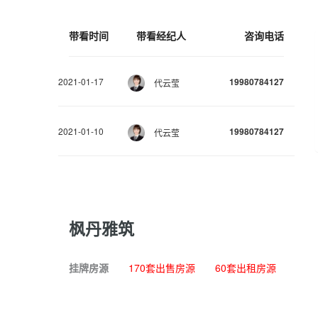
带看时间
带看经纪人
咨询电话
2021-01-17
19980784127
代云莹
2021-01-10
19980784127
代云莹
枫丹雅筑
挂牌房源
170套出售房源
60套出租房源