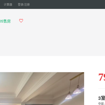
计算器
登录/注册
205售房

7
3
中层 