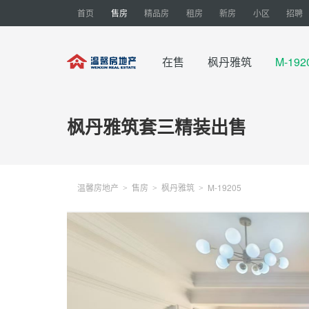
首页
售房
精品房
租房
新房
小区
招聘
在售
枫丹雅筑
M-19
枫丹雅筑套三精装出售
温馨房地产
售房
枫丹雅筑
M-19205
>
>
>