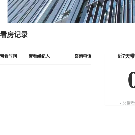
看房记录
近7天
带看时间
带看经纪人
咨询电话
- 总带