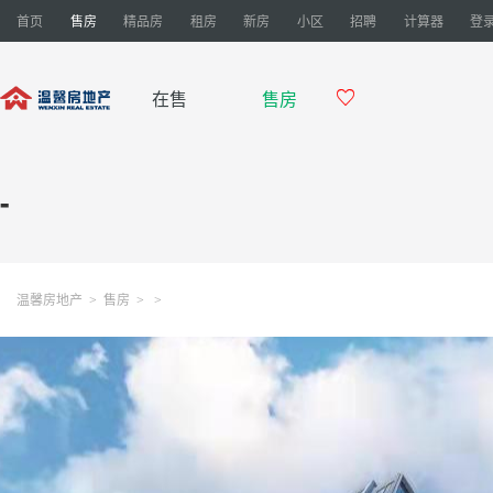
首页
售房
精品房
租房
新房
小区
招聘
计算器
登录
在售
售房

-
温馨房地产
售房
>
>
>