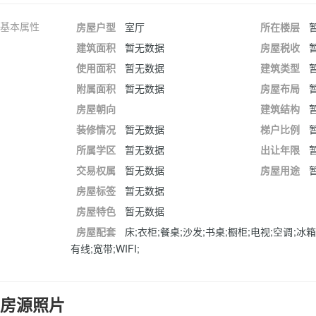
基本属性
房屋户型
室厅
所在楼层
建筑面积
暂无数据
房屋税收
使用面积
暂无数据
建筑类型
附属面积
暂无数据
房屋布局
房屋朝向
建筑结构
装修情况
暂无数据
梯户比例
所属学区
暂无数据
出让年限
交易权属
暂无数据
房屋用途
房屋标签
暂无数据
房屋特色
暂无数据
房屋配套
床;衣柜;餐桌;沙发;书桌;橱柜;电视;空调;冰
有线;宽带;WIFI;
房源照片