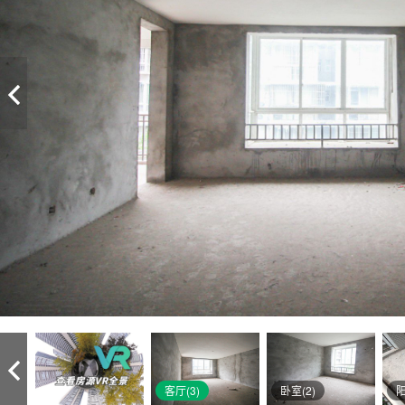
客厅(3)
卧室(2)
阳