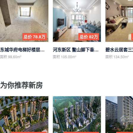
总价 78.8万
总价 82万
东城华府电梯好楼层，采光好，户型方正，随时看房
河东新区 鳌山脚下香格里拉精带车位
面积 98.60m²
面积 105.00m²
面积 134.50m²
为你推荐新房