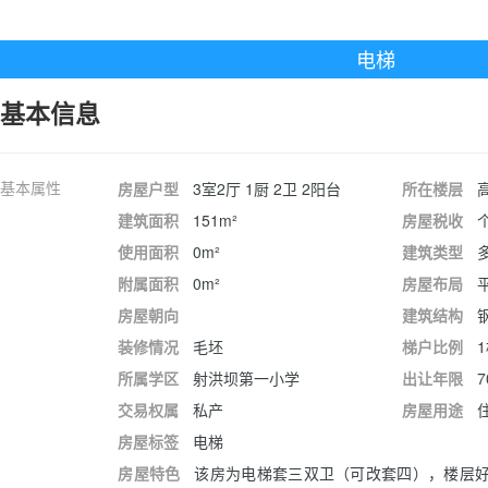
电梯
基本信息
基本属性
房屋户型
3室2厅 1厨 2卫 2阳台
所在楼层
建筑面积
151m²
房屋税收
使用面积
0m²
建筑类型
附属面积
0m²
房屋布局
房屋朝向
建筑结构
装修情况
毛坯
梯户比例
所属学区
射洪坝第一小学
出让年限
7
交易权属
私产
房屋用途
房屋标签
电梯
房屋特色
该房为电梯套三双卫（可改套四），楼层