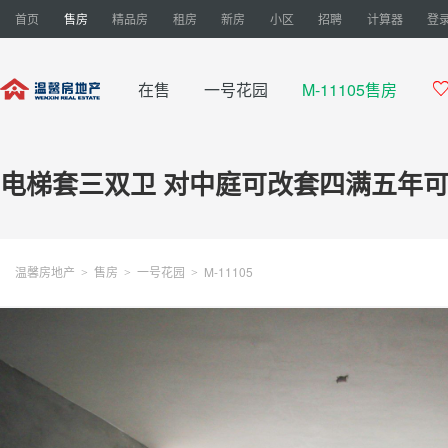
首页
售房
精品房
租房
新房
小区
招聘
计算器
登录
在售
一号花园
M-11105售房
电梯套三双卫 对中庭可改套四满五年
温馨房地产
售房
一号花园
M-11105
>
>
>