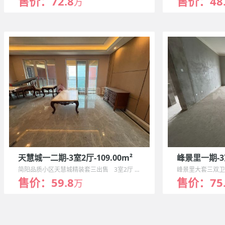
售价：72.8
售价：48.
万
天慧城一二期-3室2厅-109.00m²
峰景里一期-3室
简阳品质小区天慧城精装套三出售
3室2厅
109m²
峰景里大套三双
售价：59.8
售价：75.
万