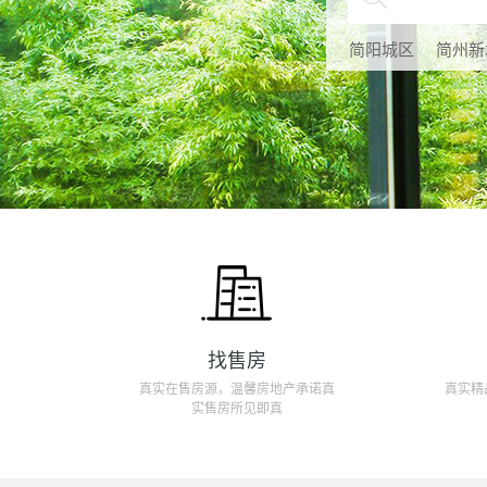
简阳城区
简州新
找售房
真实在售房源，温馨房地产承诺真
真实精
实售房所见即真