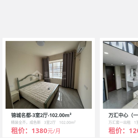
锦城名都-3室2厅-102.00m²
万汇中心（一
厅-40.00m²
精装全齐，成色新
3室2厅
102.00m²
万汇套一出租
1
租价：1380
租价：12
元/月