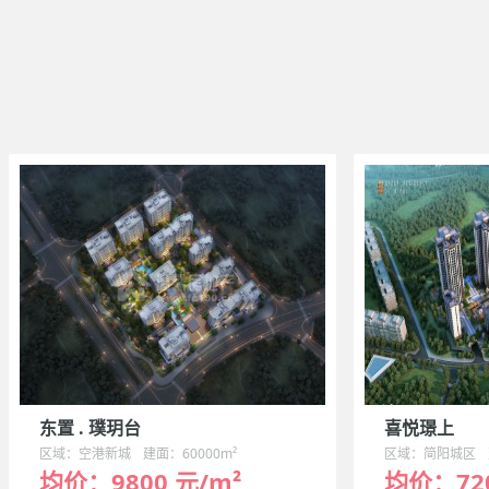
东置 . 璞玥台
喜悦璟上
区域：空港新城
建面：60000m²
区域：简阳城区
均价：9800 元/m²
均价：720