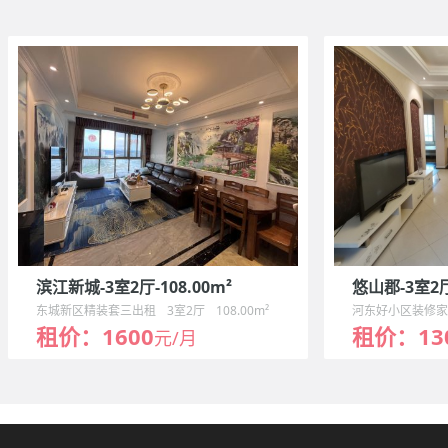
滨江新城-3室2厅-108.00m²
悠山郡-3室2厅-
东城新区精装套三出租
3室2厅
108.00m²
河东好小区装修
租价：1600
租价：13
元/月