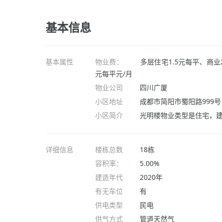
基本信息
基本属性
物业费：
多层住宅1.5元每平、商业
元每平元/月
物业公司
四川广厦
小区地址
成都市简阳市蜀阳路999号
小区简介
光明楼物业类型是住宅，
详细信息
楼栋总数
18栋
容积率：
5.00%
建造年代
2020年
有无车位
有
供电类型
民电
供气方式
管道天然气