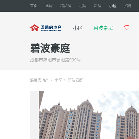
首页
售房
精品房
租房
新房
小区
招聘

小区
碧波豪庭
碧波豪庭
成都市简阳市蜀阳路999号
温馨房地产
小区
碧波豪庭
>
>