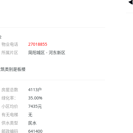
2
物业电话
27018855
所属片区
简阳城区 - 河东新区
建筑类别是板楼
房屋总数
4113户
绿化率：
35.00%
小区均价
7435元
有无电梯
无
供水类型
民水
邮政编码
641400