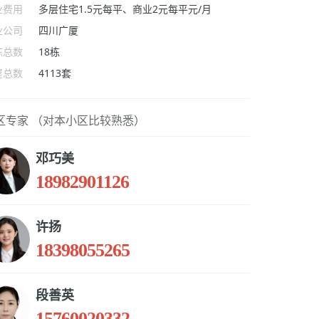
业费用
多层住宅1.5元每平、商业2元每平元/月
业公司
四川广厦
栋总数
18栋
屋总数
4113套
区专家 （对本小区比较熟悉）
邓巧美
18982901126
许扬
18398055265
段善英
15760020332