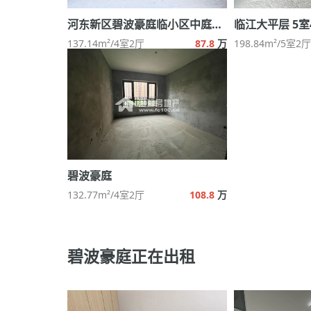
河东新区碧波豪庭临小区中庭无增值税
临江大平层 5
137.14m²/4室2厅
87.8
万
198.84m²/5室2厅
碧波豪庭
132.77m²/4室2厅
108.8
万
碧波豪庭正在出租