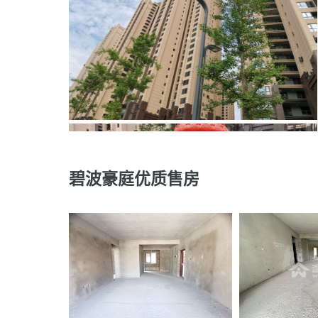
碧波豪庭优质售房