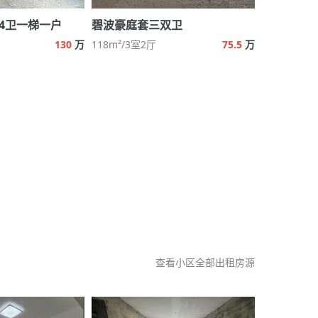
室4卫一梯一户
碧波豪庭套三双卫
130
万
118m²/3室2厅
75.5
万
查看小区全部出租房源