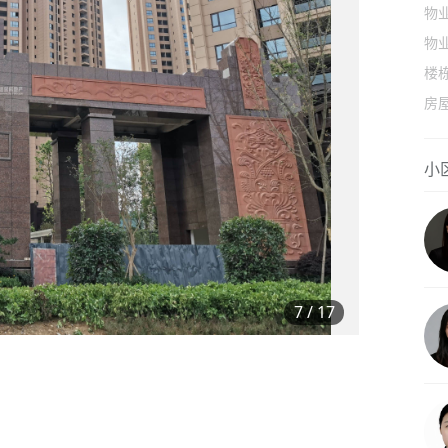
物
物
楼
房
小
7
/
17