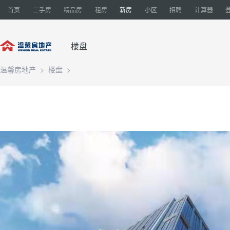
首页
二手房
精品房
租房
新房
小区
招聘
计算器
楼盘
温馨房地产
>
楼盘
>