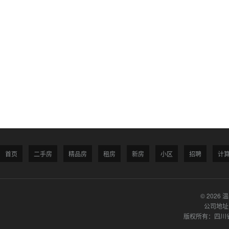
首页
二手房
精品房
租房
新房
小区
招聘
计
© 2026 
公司地址
版权所有：四川