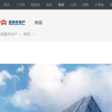
首页
二手房
精品房
租房
新房
小区
招聘
计算器
楼盘
温馨房地产
>
楼盘
>