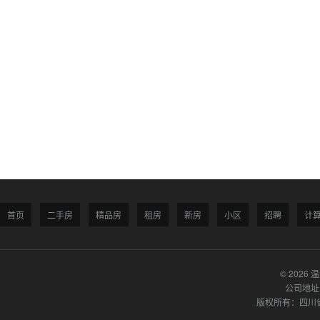
首页
二手房
精品房
租房
新房
小区
招聘
计
© 2026 
公司地址
版权所有：四川