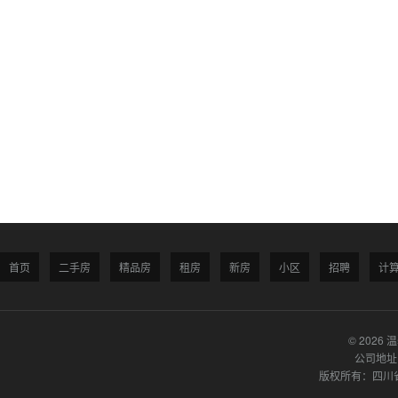
首页
二手房
精品房
租房
新房
小区
招聘
计
© 2026 
公司地址
版权所有：四川