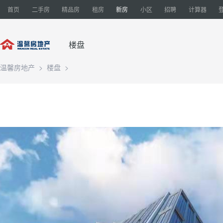
首页
二手房
精品房
租房
新房
小区
招聘
计算器
楼盘
温馨房地产
>
楼盘
>