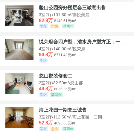
鳌山公园旁好楼层套三诚意出售
3室2厅/101.60m²/喜悦美麓
82.8万
8149.61元/m²
学区
急售
满两年
悦荣府套四户型，清水房户型方正，一口价94，8
4室2厅/140.00m²/悦荣府
94.8万
6771.43元/m²
学区
悠山郡装修套二
2室2厅/82.50m²/悠山郡
49.8万
6036.36元/m²
学区
满两年
海上花园一期套三诚售
3室2厅/112.50m²/海上花园一二期
52.8万
4693.33元/m²
学区
急售
满两年