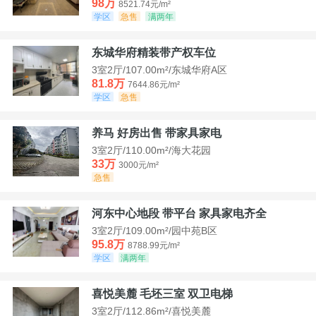
98万
8521.74元/m²
学区
急售
满两年
东城华府精装带产权车位
3室2厅/107.00m²/东城华府A区
81.8万
7644.86元/m²
学区
急售
养马 好房出售 带家具家电
3室2厅/110.00m²/海大花园
33万
3000元/m²
急售
河东中心地段 带平台 家具家电齐全
3室2厅/109.00m²/园中苑B区
95.8万
8788.99元/m²
学区
满两年
喜悦美麓 毛坯三室 双卫电梯
3室2厅/112.86m²/喜悦美麓