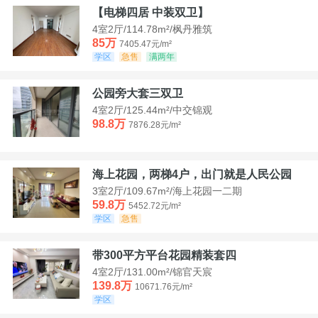
【电梯四居 中装双卫】
4室2厅/114.78m²/枫丹雅筑
85万
7405.47元/m²
学区
急售
满两年
公园旁大套三双卫
4室2厅/125.44m²/中交锦观
98.8万
7876.28元/m²
海上花园，两梯4户，出门就是人民公园
3室2厅/109.67m²/海上花园一二期
59.8万
5452.72元/m²
学区
急售
带300平方平台花园精装套四
4室2厅/131.00m²/锦官天宸
139.8万
10671.76元/m²
学区