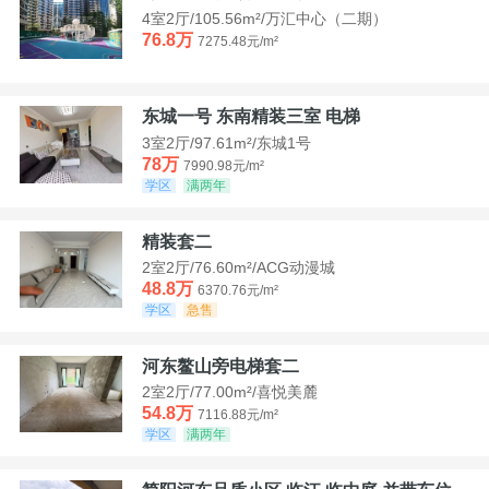
4室2厅/105.56m²/万汇中心（二期）
76.8万
7275.48元/m²
东城一号 东南精装三室 电梯
3室2厅/97.61m²/东城1号
78万
7990.98元/m²
学区
满两年
精装套二
2室2厅/76.60m²/ACG动漫城
48.8万
6370.76元/m²
学区
急售
河东鳌山旁电梯套二
2室2厅/77.00m²/喜悦美麓
54.8万
7116.88元/m²
学区
满两年