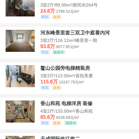
3室2厅/89.00m²/新民街264号
24.8万
2786.52元/m²
学区
急售
河东峰景里套三双卫中庭看内河
3室2厅/116.12m²/峰景里一期
93.8万
8077.85元/m²
学区
满两年
鳌山公园旁电梯精装房
3室2厅/113.00m²/喜悦美麓
115.8万
10247.79元/m²
学区
急售
香山和苑 电梯洋房 装修
4室2厅/133.00m²/香山和苑
85.6万
6436.09元/m²
学区
急售
满两年
天成国际临江套二