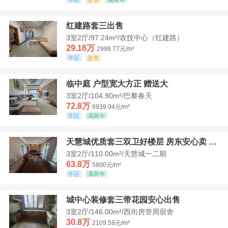
红建路套三出售
3室2厅/97.24m²/农技中心（红建路）
29.16万
2998.77元/m²
学区
急售
临中庭 户型宽大方正 赠送大
3室2厅/104.90m²/巴黎春天
72.8万
6939.94元/m²
学区
满两年
天慧城优质套三双卫好楼层 房东安心卖 价格好谈
3室2厅/110.00m²/天慧城一二期
63.8万
5800元/m²
学区
满两年
城中心装修套三带花园安心出售
3室2厅/146.00m²/西街房管局宿舍
30.8万
2109.59元/m²