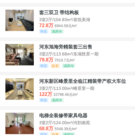
套三双卫 带结构板
3室2厅/104.83m²/喜悦美湖
72.8万
6944.58元/m²
学区
满两年
河东旭海旁精装套三出售
3室2厅/113.68m²/东湖胜景一期
79.8万
7019.7元/m²
学区
急售
满两年
河东新区峰景里全临江精装带产权大车位
3室2厅/113.00m²/峰景里一期
122万
10796.46元/m²
学区
满两年
电梯全装修带家具电器
3室2厅/124.00m²/河韵南苑
68.8万
5548.39元/m²
学区
急售
满两年