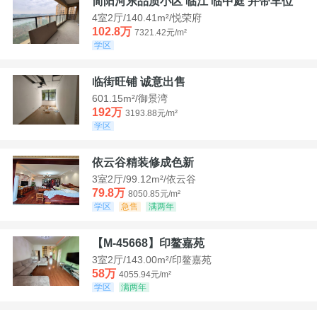
简阳河东品质小区 临江 临中庭 并带车位
4室2厅/140.41m²/悦荣府
102.8万
7321.42元/m²
学区
临街旺铺 诚意出售
601.15m²/御景湾
192万
3193.88元/m²
学区
依云谷精装修成色新
3室2厅/99.12m²/依云谷
79.8万
8050.85元/m²
学区
急售
满两年
【M-45668】印鳌嘉苑
3室2厅/143.00m²/印鳌嘉苑
58万
4055.94元/m²
学区
满两年