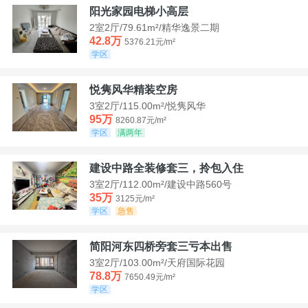
阳光家园电梯小高层
2室2厅/79.61m²/精华逸景二期
42.8万
5376.21元/m²
学区
悦隽风华精装空房
3室2厅/115.00m²/悦隽风华
95万
8260.87元/m²
学区
满两年
建设中路全装修套三，拎包入住
3室2厅/112.00m²/建设中路560号
35万
3125元/m²
学区
急售
简阳河东四桥旁套三亏本出售
3室2厅/103.00m²/天府国际花园
78.8万
7650.49元/m²
学区