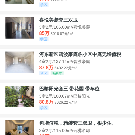
学区
喜悦美麓套三双卫
3室2厅/106.00m²/喜悦美麓
85万
8018.87元/m²
学区
河东新区碧波豪庭临小区中庭无增值税
4室2厅/137.14m²/碧波豪庭
87.8万
6402.22元/m²
学区
满两年
巴黎阳光套三 带花园 带车位
3室2厅/100.67m²/巴黎阳光
80.8万
8026.22元/m²
学区
包增值税，精装套三双卫，很少住。
3室2厅/115.00m²/云樾名邸