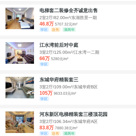
电梯套二装修全齐诚意出售
2室2厅/82.00m²/东湖胜景一期
46.8万
5707.32元/m²
学区
急售
满两年
江水湾前后对中庭
3室2厅/125.00m²/江水湾一二期
66万
5280元/m²
学区
东城华府精装套三
3室2厅/109.00m²/东城华府B区
105万
9633.03元/m²
学区
河东新区电梯精装套三楼顶花园
3室2厅/106.34m²/东城华府A区
83.8万
7880.38元/m²
学区
急售
满两年