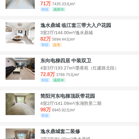
71万
7435.33元/m²
学区
满两年
逸水鼎城 临江套三带大入户花园
3室2厅/144.00m²/逸水鼎城
82万
5694.44元/m²
学区
急售
东向电梯四居 中装双卫
4室3厅/193.27m²/墨香苑（红建路北段）
72.8万
3766.75元/m²
学区
满两年
简阳河东电梯顶跃带花园
4室2厅/141.09m²/东湖胜景二期
98万
6945.92元/m²
学区
逸水鼎城套二装修
2室2厅/81.00m²/逸水鼎城