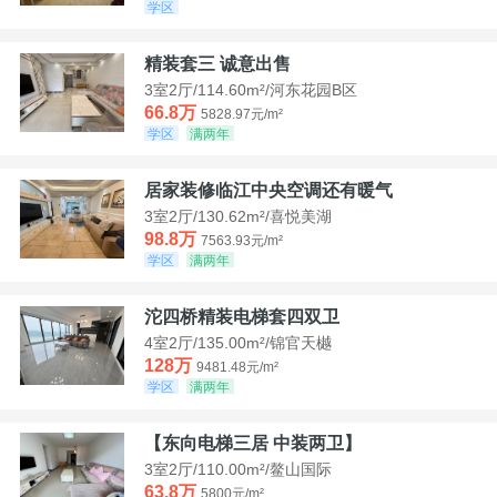
学区
精装套三 诚意出售
3室2厅/114.60m²/河东花园B区
66.8万
5828.97元/m²
学区
满两年
居家装修临江中央空调还有暖气
3室2厅/130.62m²/喜悦美湖
98.8万
7563.93元/m²
学区
满两年
沱四桥精装电梯套四双卫
4室2厅/135.00m²/锦官天樾
128万
9481.48元/m²
学区
满两年
【东向电梯三居 中装两卫】
3室2厅/110.00m²/鳌山国际
63.8万
5800元/m²