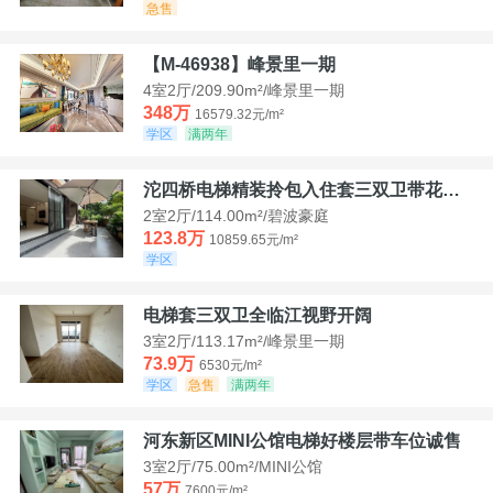
急售
【M-46938】峰景里一期
4室2厅/209.90m²/峰景里一期
348万
16579.32元/m²
学区
满两年
沱四桥电梯精装拎包入住套三双卫带花园40平米带车位
2室2厅/114.00m²/碧波豪庭
123.8万
10859.65元/m²
学区
电梯套三双卫全临江视野开阔
3室2厅/113.17m²/峰景里一期
73.9万
6530元/m²
学区
急售
满两年
河东新区MINI公馆电梯好楼层带车位诚售
3室2厅/75.00m²/MINI公馆
57万
7600元/m²