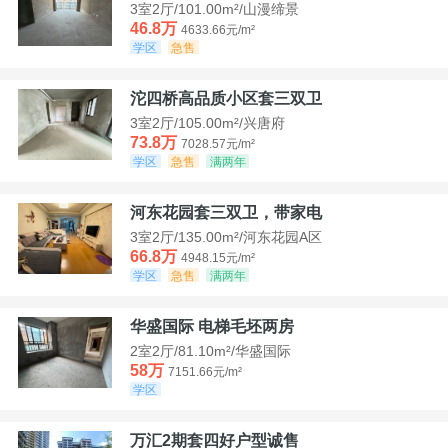
3室2厅/101.00m²/山漫缔景
46.8万
4633.66元/m²
学区
急售
沱四桥高品质小区套三双卫
3室2厅/105.00m²/兴唐府
73.8万
7028.57元/m²
学区
急售
满两年
河东花园套三双卫，带家电
3室2厅/135.00m²/河东花园A区
66.8万
4948.15元/m²
学区
急售
满两年
华盛国际 电梯毛坯两房
2室2厅/81.10m²/华盛国际
58万
7151.66元/m²
学区
万汇2期套四好户型诚售