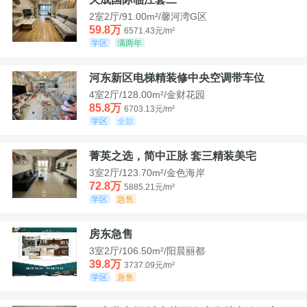
2室2厅/91.00m²/馨河湾G区
59.8万
6571.43元/m²
学区
满两年
河东新区电梯精装修中央空调带车位
4室2厅/128.00m²/金财花园
85.8万
6703.13元/m²
学区
全款
菁英之选，简中正脉 套三精装美宅
3室2厅/123.70m²/金色海岸
72.8万
5885.21元/m²
学区
急售
房东急售
3室2厅/106.50m²/阳晨丽都
39.8万
3737.09元/m²
学区
急售