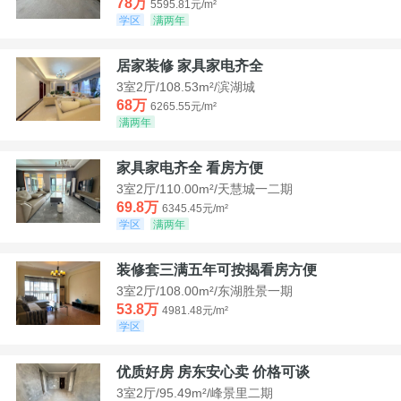
78万
5595.81元/m²
学区
满两年
居家装修 家具家电齐全
3室2厅/108.53m²/滨湖城
68万
6265.55元/m²
满两年
家具家电齐全 看房方便
3室2厅/110.00m²/天慧城一二期
69.8万
6345.45元/m²
学区
满两年
装修套三满五年可按揭看房方便
3室2厅/108.00m²/东湖胜景一期
53.8万
4981.48元/m²
学区
优质好房 房东安心卖 价格可谈
3室2厅/95.49m²/峰景里二期