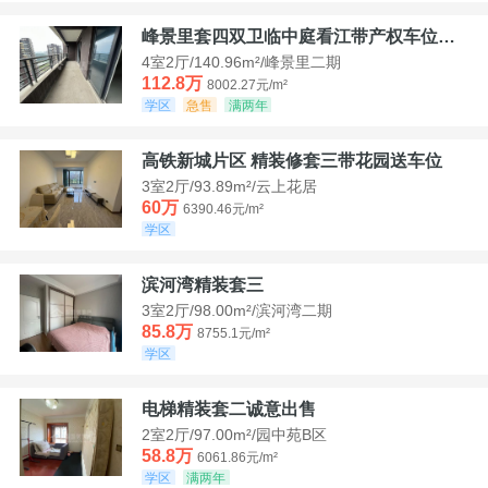
峰景里套四双卫临中庭看江带产权车位诚售
4室2厅/140.96m²/峰景里二期
112.8万
8002.27元/m²
学区
急售
满两年
高铁新城片区 精装修套三带花园送车位
3室2厅/93.89m²/云上花居
60万
6390.46元/m²
学区
滨河湾精装套三
3室2厅/98.00m²/滨河湾二期
85.8万
8755.1元/m²
学区
电梯精装套二诚意出售
2室2厅/97.00m²/园中苑B区
58.8万
6061.86元/m²
学区
满两年