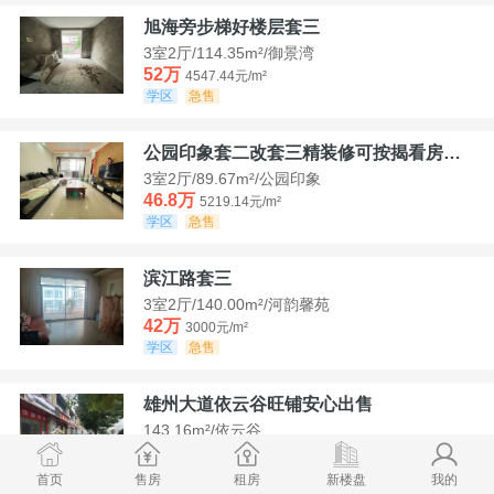
旭海旁步梯好楼层套三
3室2厅/114.35m²/御景湾
52万
4547.44元/m²
学区
急售
公园印象套二改套三精装修可按揭看房方便
3室2厅/89.67m²/公园印象
46.8万
5219.14元/m²
学区
急售
滨江路套三
3室2厅/140.00m²/河韵馨苑
42万
3000元/m²
学区
急售
雄州大道依云谷旺铺安心出售
143.16m²/依云谷
178.8万
12489.52元/m²
学区
满两年
首页
售房
租房
新楼盘
我的