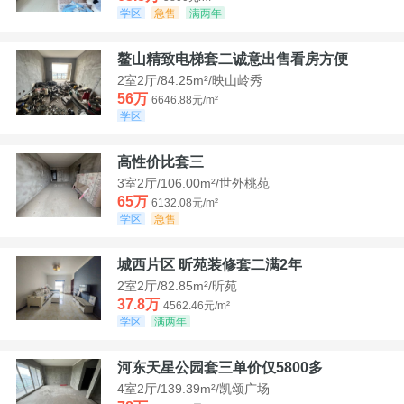
学区
急售
满两年
鳌山精致电梯套二诚意出售看房方便
2室2厅/84.25m²/映山岭秀
56万
6646.88元/m²
学区
高性价比套三
3室2厅/106.00m²/世外桃苑
65万
6132.08元/m²
学区
急售
城西片区 昕苑装修套二满2年
2室2厅/82.85m²/昕苑
37.8万
4562.46元/m²
学区
满两年
河东天星公园套三单价仅5800多
4室2厅/139.39m²/凯颂广场