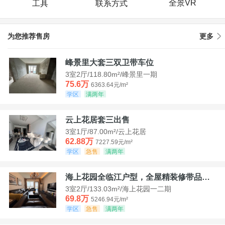
全景VR
工具
联系方式
为您推荐售房
更多
峰景里大套三双卫带车位
3室2厅/118.80m²/峰景里一期
75.6万
6363.64元/m²
学区
满两年
云上花居套三出售
3室1厅/87.00m²/云上花居
62.88万
7227.59元/m²
学区
急售
满两年
海上花园全临江户型，全屋精装修带品牌家具家电，诚意出售！
3室2厅/133.03m²/海上花园一二期
69.8万
5246.94元/m²
学区
急售
满两年