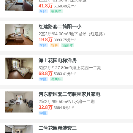
41.8万
5160.49元/m²
学区
满两年
红建路套二简阳一小
2室2厅/64.00m²/地下城堡（红建路）
19.8万
3093.75元/m²
学区
急售
满两年
海上花园电梯洋房
3室2厅/127.80m²/海上花园一二期
68.8万
5383.41元/m²
学区
满两年
河东新区套二简装带家具家电
2室2厅/89.50m²/江水湾一二期
32.8万
3664.8元/m²
学区
二号花园精装套三