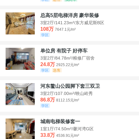
总高5层电梯洋房 豪华装修
3室2厅/141.23m²/东方威尼斯B区
108万
7647.1元/m²
学区
单位房 有院子 好停车
3室2厅/84.78m²/粮修厂宿舍
24.8万
2925.22元/m²
学区
急售
河东鳌山公园脚下套三双卫
3室2厅/107.00m²/映山岭秀
86.8万
8112.15元/m²
学区
城南电梯装修套一
1室1厅/74.50m²/馨河湾G区
33.8万
4536.91元/m²