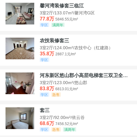
馨河湾装修套三临江
3室2厅/133.07m²/馨河湾G区
77.8万
5846.55元/m²
学区
满两年
农技装修套三
3室2厅/124.00m²/农技中心（红建路）
35.8万
2887.1元/m²
学区
河东新区悠山郡小高层电梯套三双卫全装带家具家电
3室2厅/123.00m²/悠山郡
83.8万
6813.01元/m²
学区
急售
套三
3室2厅/92.00m²/依云谷
68.6万
7456.52元/m²
学区
急售
满两年