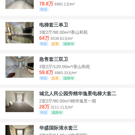
78.8万
6982.1元/m²
学区
电梯套三单卫
3室2厅/98.00m²/香山和苑
64万
6530.61元/m²
学区
急售
满两年
急售套三双卫
3室2厅/120.00m²/香山和苑
59.8万
4983.33元/m²
学区
急售
满两年
城北人民公园旁精华逸景电梯大套二
2室2厅/90.00m²/精华逸景一期
28万
3111.11元/m²
学区
满两年
华盛国际清水套三