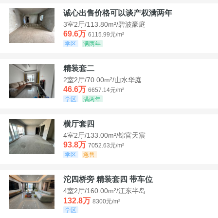
诚心出售价格可以谈产权满两年
3室2厅/113.80m²/碧波豪庭
69.6万
6115.99元/m²
学区
满两年
精装套二
2室2厅/70.00m²/山水华庭
46.6万
6657.14元/m²
学区
满两年
横厅套四
4室2厅/133.00m²/锦官天宸
93.8万
7052.63元/m²
学区
急售
沱四桥旁 精装套四 带车位
4室2厅/160.00m²/江东半岛
132.8万
8300元/m²
学区