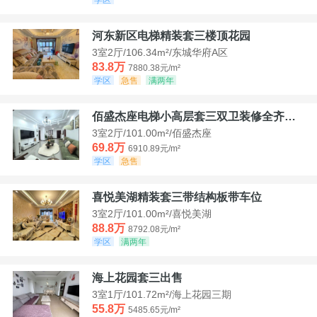
河东新区电梯精装套三楼顶花园
3室2厅/106.34m²/东城华府A区
83.8万
7880.38元/m²
学区
急售
满两年
佰盛杰座电梯小高层套三双卫装修全齐诚意出售
3室2厅/101.00m²/佰盛杰座
69.8万
6910.89元/m²
学区
急售
喜悦美湖精装套三带结构板带车位
3室2厅/101.00m²/喜悦美湖
88.8万
8792.08元/m²
学区
满两年
海上花园套三出售
3室1厅/101.72m²/海上花园三期
55.8万
5485.65元/m²