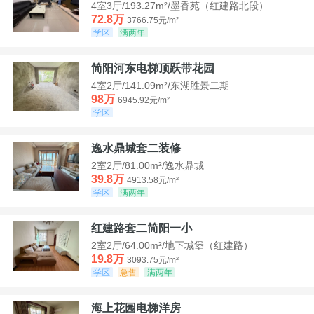
4室3厅/193.27m²/墨香苑（红建路北段）
72.8万
3766.75元/m²
学区
满两年
简阳河东电梯顶跃带花园
4室2厅/141.09m²/东湖胜景二期
98万
6945.92元/m²
学区
逸水鼎城套二装修
2室2厅/81.00m²/逸水鼎城
39.8万
4913.58元/m²
学区
满两年
红建路套二简阳一小
2室2厅/64.00m²/地下城堡（红建路）
19.8万
3093.75元/m²
学区
急售
满两年
海上花园电梯洋房