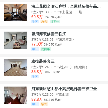
海上花园全临江户型，全屋精装修带品牌家具家电，诚意出售！
3室2厅/133.03m²/海上花园一二期
69.8万
5246.94元/m²
学区
急售
满两年
馨河湾装修套三临江
3室2厅/133.07m²/馨河湾G区
77.8万
5846.55元/m²
学区
满两年
农技装修套三
3室2厅/124.00m²/农技中心（红建路）
35.8万
2887.1元/m²
学区
河东新区悠山郡小高层电梯套三双卫全装带家具家电
3室2厅/123.00m²/悠山郡
83.8万
6813.01元/m²
学区
急售