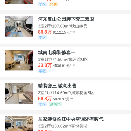
学区
急售
河东鳌山公园脚下套三双卫
3室2厅/107.00m²/映山岭秀
86.8万
8112.15元/m²
学区
城南电梯装修套一
1室1厅/74.50m²/馨河湾G区
33.8万
4536.91元/m²
学区
精装套三 诚意出售
3室2厅/114.60m²/河东花园B区
66.8万
5828.97元/m²
学区
满两年
居家装修临江中央空调还有暖气
3室2厅/130.62m²/喜悦美湖