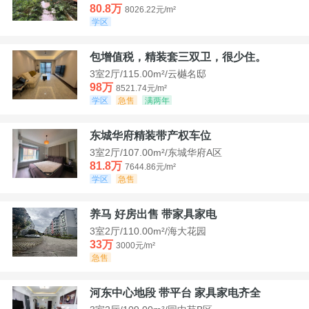
80.8万
8026.22元/m²
学区
包增值税，精装套三双卫，很少住。
3室2厅/115.00m²/云樾名邸
98万
8521.74元/m²
学区
急售
满两年
东城华府精装带产权车位
3室2厅/107.00m²/东城华府A区
81.8万
7644.86元/m²
学区
急售
养马 好房出售 带家具家电
3室2厅/110.00m²/海大花园
33万
3000元/m²
急售
河东中心地段 带平台 家具家电齐全