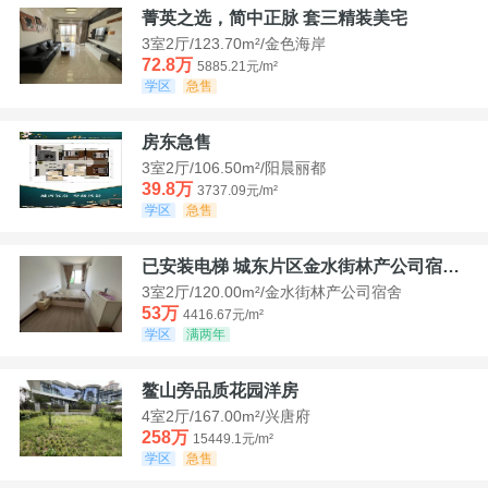
菁英之选，简中正脉 套三精装美宅
3室2厅/123.70m²/金色海岸
72.8万
5885.21元/m²
学区
急售
房东急售
3室2厅/106.50m²/阳晨丽都
39.8万
3737.09元/m²
学区
急售
已安装电梯 城东片区金水街林产公司宿舍套三可看江景
3室2厅/120.00m²/金水街林产公司宿舍
53万
4416.67元/m²
学区
满两年
鳌山旁品质花园洋房
4室2厅/167.00m²/兴唐府
258万
15449.1元/m²
学区
急售