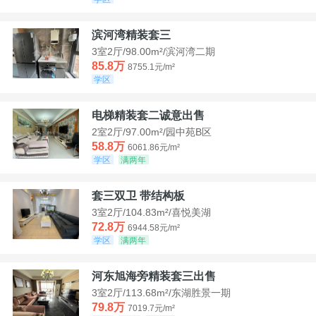
滨河湾精装套三
3室2厅/98.00m²/滨河湾二期
85.8万
8755.1元/m²
学区
电梯精装套二诚意出售
2室2厅/97.00m²/园中苑B区
58.8万
6061.86元/m²
学区
满两年
套三双卫 带结构板
3室2厅/104.83m²/喜悦美湖
72.8万
6944.58元/m²
学区
满两年
河东旭海旁精装套三出售
3室2厅/113.68m²/东湖胜景一期
79.8万
7019.7元/m²