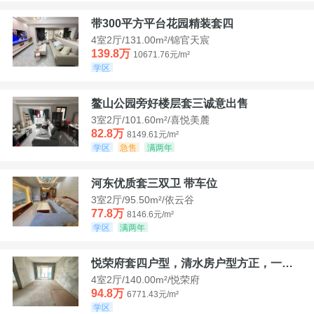
带300平方平台花园精装套四
4室2厅/131.00m²/锦官天宸
139.8万
10671.76元/m²
学区
鳌山公园旁好楼层套三诚意出售
3室2厅/101.60m²/喜悦美麓
82.8万
8149.61元/m²
学区
急售
满两年
河东优质套三双卫 带车位
3室2厅/95.50m²/依云谷
77.8万
8146.6元/m²
学区
满两年
悦荣府套四户型，清水房户型方正，一口价94，8
4室2厅/140.00m²/悦荣府
94.8万
6771.43元/m²
学区