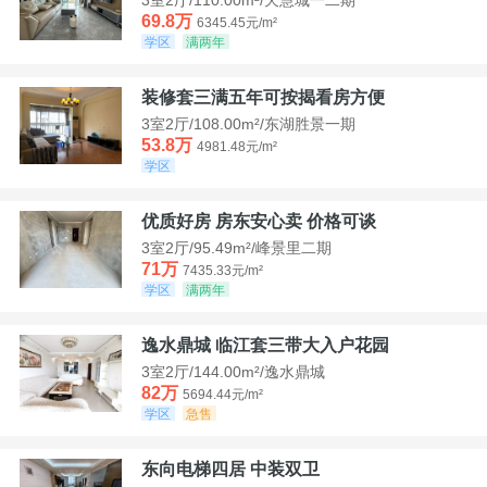
69.8万
6345.45元/m²
学区
满两年
装修套三满五年可按揭看房方便
3室2厅/108.00m²/东湖胜景一期
53.8万
4981.48元/m²
学区
优质好房 房东安心卖 价格可谈
3室2厅/95.49m²/峰景里二期
71万
7435.33元/m²
学区
满两年
逸水鼎城 临江套三带大入户花园
3室2厅/144.00m²/逸水鼎城
82万
5694.44元/m²
学区
急售
东向电梯四居 中装双卫