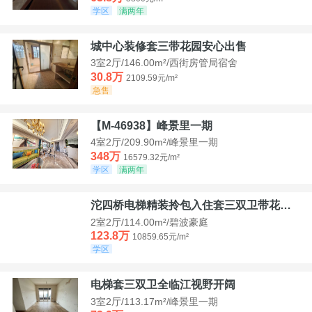
学区
满两年
城中心装修套三带花园安心出售
3室2厅/146.00m²/西街房管局宿舍
30.8万
2109.59元/m²
急售
【M-46938】峰景里一期
4室2厅/209.90m²/峰景里一期
348万
16579.32元/m²
学区
满两年
沱四桥电梯精装拎包入住套三双卫带花园40平米带车位
2室2厅/114.00m²/碧波豪庭
123.8万
10859.65元/m²
学区
电梯套三双卫全临江视野开阔
3室2厅/113.17m²/峰景里一期