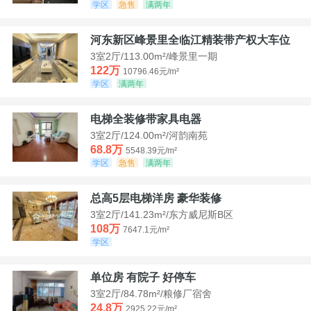
学区
急售
满两年
河东新区峰景里全临江精装带产权大车位
3室2厅/113.00m²/峰景里一期
122万
10796.46元/m²
学区
满两年
电梯全装修带家具电器
3室2厅/124.00m²/河韵南苑
68.8万
5548.39元/m²
学区
急售
满两年
总高5层电梯洋房 豪华装修
3室2厅/141.23m²/东方威尼斯B区
108万
7647.1元/m²
学区
单位房 有院子 好停车
3室2厅/84.78m²/粮修厂宿舍
24.8万
2925.22元/m²