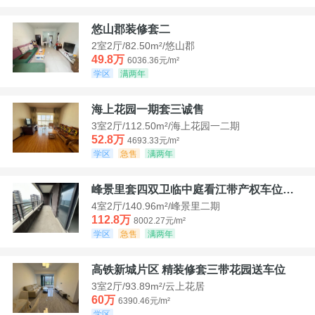
悠山郡装修套二
2室2厅/82.50m²/悠山郡
49.8万
6036.36元/m²
学区
满两年
海上花园一期套三诚售
3室2厅/112.50m²/海上花园一二期
52.8万
4693.33元/m²
学区
急售
满两年
峰景里套四双卫临中庭看江带产权车位诚售
4室2厅/140.96m²/峰景里二期
112.8万
8002.27元/m²
学区
急售
满两年
高铁新城片区 精装修套三带花园送车位
3室2厅/93.89m²/云上花居
60万
6390.46元/m²
学区