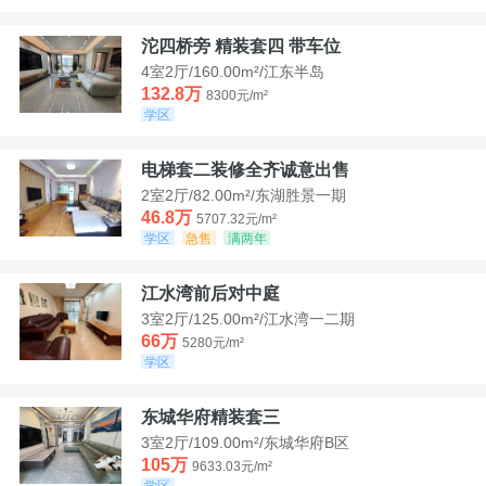
沱四桥旁 精装套四 带车位
4室2厅/160.00m²/江东半岛
132.8万
8300元/m²
学区
电梯套二装修全齐诚意出售
2室2厅/82.00m²/东湖胜景一期
46.8万
5707.32元/m²
学区
急售
满两年
江水湾前后对中庭
3室2厅/125.00m²/江水湾一二期
66万
5280元/m²
学区
东城华府精装套三
3室2厅/109.00m²/东城华府B区
105万
9633.03元/m²
学区