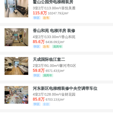
鳌山公园旁电梯精装房
3室2厅/113.00m²/喜悦美麓
115.8万
10247.79元/m²
学区
急售
香山和苑 电梯洋房 装修
4室2厅/133.00m²/香山和苑
85.6万
6436.09元/m²
学区
急售
满两年
天成国际临江套二
2室2厅/91.00m²/馨河湾G区
59.8万
6571.43元/m²
学区
满两年
河东新区电梯精装修中央空调带车位
4室2厅/128.00m²/金财花园
85.8万
6703.13元/m²
学区
全款