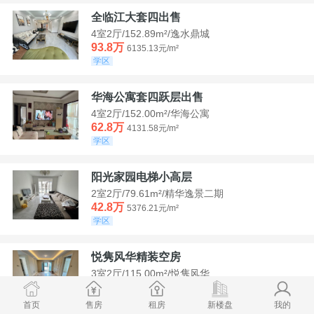
全临江大套四出售
4室2厅/152.89m²/逸水鼎城
93.8万
6135.13元/m²
学区
华海公寓套四跃层出售
4室2厅/152.00m²/华海公寓
62.8万
4131.58元/m²
学区
阳光家园电梯小高层
2室2厅/79.61m²/精华逸景二期
42.8万
5376.21元/m²
学区
悦隽风华精装空房
3室2厅/115.00m²/悦隽风华
95万
8260.87元/m²
学区
满两年
首页
售房
租房
新楼盘
我的