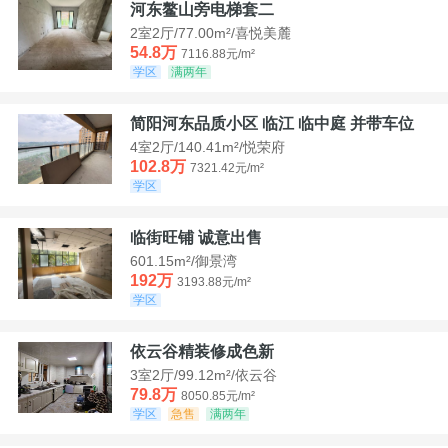
河东鳌山旁电梯套二
2室2厅/77.00m²/喜悦美麓
54.8万
7116.88元/m²
学区
满两年
简阳河东品质小区 临江 临中庭 并带车位
4室2厅/140.41m²/悦荣府
102.8万
7321.42元/m²
学区
临街旺铺 诚意出售
601.15m²/御景湾
192万
3193.88元/m²
学区
依云谷精装修成色新
3室2厅/99.12m²/依云谷
79.8万
8050.85元/m²
学区
急售
满两年