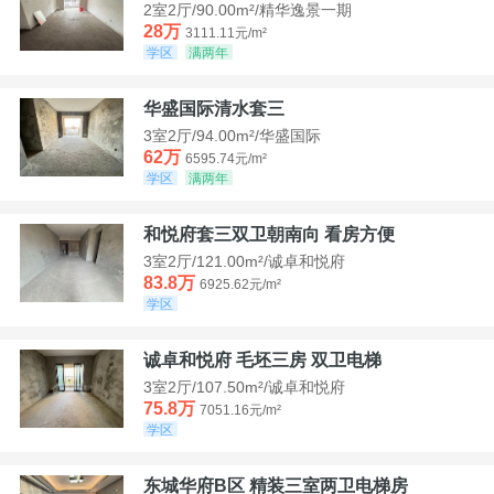
2室2厅/90.00m²/精华逸景一期
28万
3111.11元/m²
学区
满两年
华盛国际清水套三
3室2厅/94.00m²/华盛国际
62万
6595.74元/m²
学区
满两年
和悦府套三双卫朝南向 看房方便
3室2厅/121.00m²/诚卓和悦府
83.8万
6925.62元/m²
学区
诚卓和悦府 毛坯三房 双卫电梯
3室2厅/107.50m²/诚卓和悦府
75.8万
7051.16元/m²
学区
东城华府B区 精装三室两卫电梯房