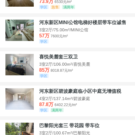
73.9万
6530元/m²
学区
急售
满两年
河东新区MINI公馆电梯好楼层带车位诚售
3室2厅/75.00m²/MINI公馆
57万
7600元/m²
学区
喜悦美麓套三双卫
3室2厅/106.00m²/喜悦美麓
85万
8018.87元/m²
学区
河东新区碧波豪庭临小区中庭无增值税
4室2厅/137.14m²/碧波豪庭
87.8万
6402.22元/m²
学区
满两年
巴黎阳光套三 带花园 带车位
3室2厅/100.67m²/巴黎阳光