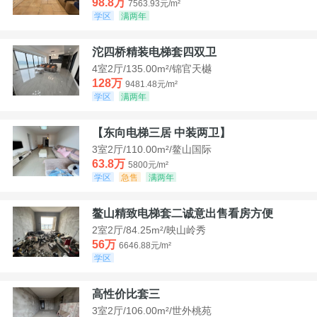
98.8万
7563.93元/m²
学区
满两年
沱四桥精装电梯套四双卫
4室2厅/135.00m²/锦官天樾
128万
9481.48元/m²
学区
满两年
【东向电梯三居 中装两卫】
3室2厅/110.00m²/鳌山国际
63.8万
5800元/m²
学区
急售
满两年
鳌山精致电梯套二诚意出售看房方便
2室2厅/84.25m²/映山岭秀
56万
6646.88元/m²
学区
高性价比套三
3室2厅/106.00m²/世外桃苑