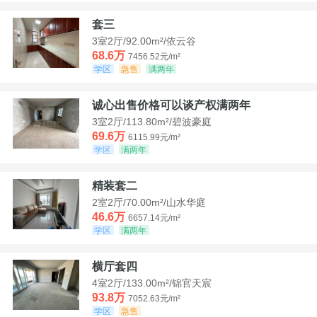
套三
3室2厅/92.00m²/依云谷
68.6万
7456.52元/m²
学区
急售
满两年
诚心出售价格可以谈产权满两年
3室2厅/113.80m²/碧波豪庭
69.6万
6115.99元/m²
学区
满两年
精装套二
2室2厅/70.00m²/山水华庭
46.6万
6657.14元/m²
学区
满两年
横厅套四
4室2厅/133.00m²/锦官天宸
93.8万
7052.63元/m²
学区
急售