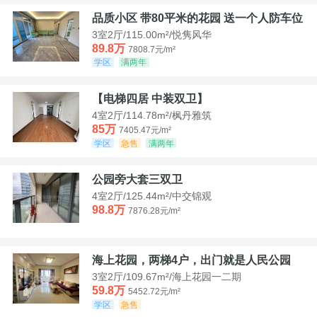
品质小区 带80平米的花园 送一个人防车位
3室2厅/115.00m²/悦隽风华
89.8万
7808.7元/m²
学区
满两年
【电梯四居 中装双卫】
4室2厅/114.78m²/枫丹雅筑
85万
7405.47元/m²
学区
急售
满两年
公园旁大套三双卫
4室2厅/125.44m²/中交锦观
98.8万
7876.28元/m²
海上花园，两梯4户，出门就是人民公园
3室2厅/109.67m²/海上花园一二期
59.8万
5452.72元/m²
学区
急售