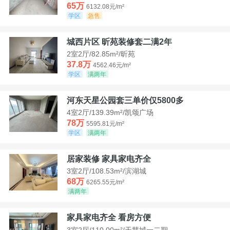
65万
6132.08元/m²
学区
急售
城西片区 昕苑装修套二满2年
2室2厅/82.85m²/昕苑
37.8万
4562.46元/m²
学区
满两年
河东天星公园套三单价仅5800多
4室2厅/139.39m²/凯颂广场
78万
5595.81元/m²
学区
满两年
居家装修 家具家电齐全
3室2厅/108.53m²/滨湖城
68万
6265.55元/m²
满两年
家具家电齐全 看房方便
3室2厅/110.00m²/天慧城一二期