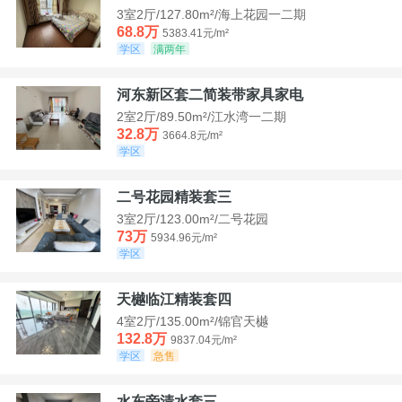
3室2厅/127.80m²/海上花园一二期
68.8万
5383.41元/m²
学区
满两年
河东新区套二简装带家具家电
2室2厅/89.50m²/江水湾一二期
32.8万
3664.8元/m²
学区
二号花园精装套三
3室2厅/123.00m²/二号花园
73万
5934.96元/m²
学区
天樾临江精装套四
4室2厅/135.00m²/锦官天樾
132.8万
9837.04元/m²
学区
急售
水东旁清水套三