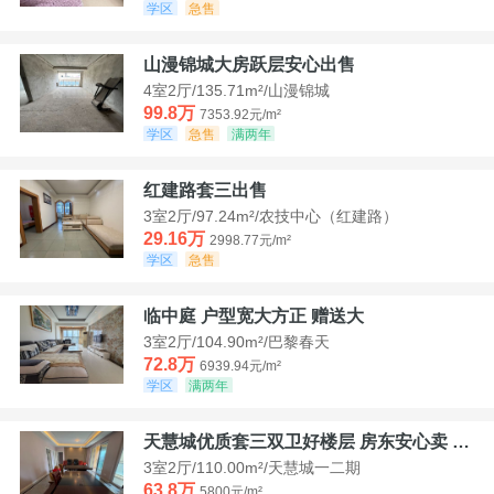
学区
急售
山漫锦城大房跃层安心出售
4室2厅/135.71m²/山漫锦城
99.8万
7353.92元/m²
学区
急售
满两年
红建路套三出售
3室2厅/97.24m²/农技中心（红建路）
29.16万
2998.77元/m²
学区
急售
临中庭 户型宽大方正 赠送大
3室2厅/104.90m²/巴黎春天
72.8万
6939.94元/m²
学区
满两年
天慧城优质套三双卫好楼层 房东安心卖 价格好谈
3室2厅/110.00m²/天慧城一二期
63.8万
5800元/m²