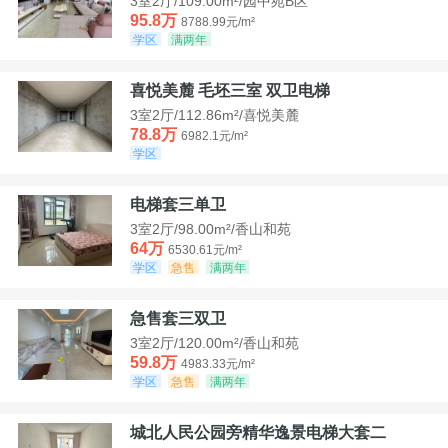
3室2厅/109.00m²/园中苑B区
95.8万
8788.99元/m²
学区
满两年
喜悦美麓 毛坯三室 双卫电梯
3室2厅/112.86m²/喜悦美麓
78.8万
6982.1元/m²
学区
电梯套三单卫
3室2厅/98.00m²/香山和苑
64万
6530.61元/m²
学区
急售
满两年
急售套三双卫
3室2厅/120.00m²/香山和苑
59.8万
4983.33元/m²
学区
急售
满两年
城北人民公园旁精华逸景电梯大套二