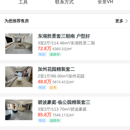
全景VR
工具
联系方式
为您推荐售房
更多
东湖胜景套三朝南 户型好
3室2厅/114.46m²/东湖胜景二期
72.8万
6360.3元/m²
学区
满两年
加州花园精装套二
2室1厅/86.00m²/加州花园
48.8万
5674.42元/m²
学区
急售
碧波豪庭·临公园精装套三
3室2厅/113.70m²/碧波豪庭
85.8万
7546.17元/m²
学区
满两年