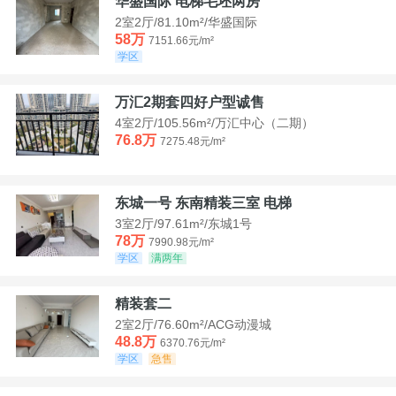
华盛国际 电梯毛坯两房
2室2厅/81.10m²/华盛国际
58万
7151.66元/m²
学区
万汇2期套四好户型诚售
4室2厅/105.56m²/万汇中心（二期）
76.8万
7275.48元/m²
东城一号 东南精装三室 电梯
3室2厅/97.61m²/东城1号
78万
7990.98元/m²
学区
满两年
精装套二
2室2厅/76.60m²/ACG动漫城
48.8万
6370.76元/m²
学区
急售