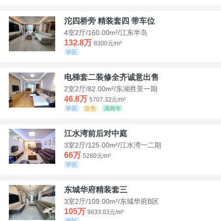
沱四桥旁 精装套四 带车位
4室2厅/160.00m²/江东半岛
132.8万
8300元/m²
学区
电梯套二装修全齐诚意出售
2室2厅/82.00m²/东湖胜景一期
46.8万
5707.32元/m²
学区
急售
满两年
江水湾前后对中庭
3室2厅/125.00m²/江水湾一二期
66万
5280元/m²
学区
东城华府精装套三
3室2厅/109.00m²/东城华府B区
105万
9633.03元/m²
学区