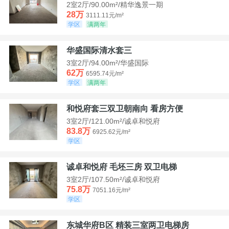
2室2厅/90.00m²/精华逸景一期
28万
3111.11元/m²
学区
满两年
华盛国际清水套三
3室2厅/94.00m²/华盛国际
62万
6595.74元/m²
学区
满两年
和悦府套三双卫朝南向 看房方便
3室2厅/121.00m²/诚卓和悦府
83.8万
6925.62元/m²
学区
诚卓和悦府 毛坯三房 双卫电梯
3室2厅/107.50m²/诚卓和悦府
75.8万
7051.16元/m²
学区
东城华府B区 精装三室两卫电梯房