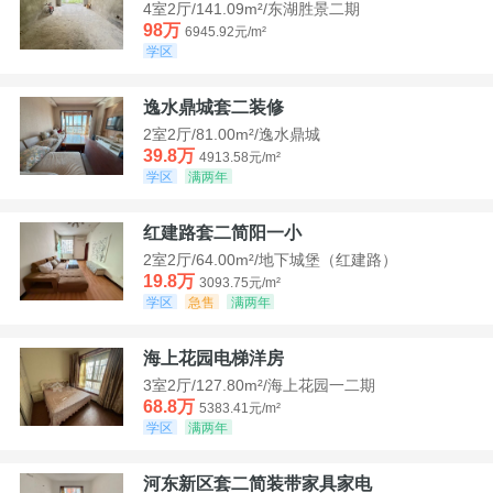
4室2厅/141.09m²/东湖胜景二期
98万
6945.92元/m²
学区
逸水鼎城套二装修
2室2厅/81.00m²/逸水鼎城
39.8万
4913.58元/m²
学区
满两年
红建路套二简阳一小
2室2厅/64.00m²/地下城堡（红建路）
19.8万
3093.75元/m²
学区
急售
满两年
海上花园电梯洋房
3室2厅/127.80m²/海上花园一二期
68.8万
5383.41元/m²
学区
满两年
河东新区套二简装带家具家电