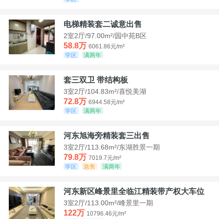
电梯精装套二诚意出售
2室2厅/97.00m²/园中苑B区
58.8万
6061.86元/m²
学区
满两年
套三双卫 带结构板
3室2厅/104.83m²/喜悦美湖
72.8万
6944.58元/m²
学区
满两年
河东旭海旁精装套三出售
3室2厅/113.68m²/东湖胜景一期
79.8万
7019.7元/m²
学区
急售
满两年
河东新区峰景里全临江精装带产权大车位
3室2厅/113.00m²/峰景里一期
122万
10796.46元/m²