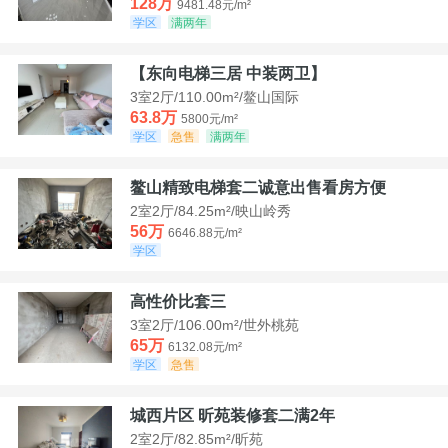
128万
9481.48元/m²
学区
满两年
【东向电梯三居 中装两卫】
3室2厅/110.00m²/鳌山国际
63.8万
5800元/m²
学区
急售
满两年
鳌山精致电梯套二诚意出售看房方便
2室2厅/84.25m²/映山岭秀
56万
6646.88元/m²
学区
高性价比套三
3室2厅/106.00m²/世外桃苑
65万
6132.08元/m²
学区
急售
城西片区 昕苑装修套二满2年
2室2厅/82.85m²/昕苑