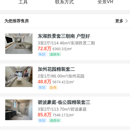
全景VR
工具
联系方式
为您推荐售房
更多
东湖胜景套三朝南 户型好
3室2厅/114.46m²/东湖胜景二期
72.8万
6360.3元/m²
学区
满两年
加州花园精装套二
2室1厅/86.00m²/加州花园
48.8万
5674.42元/m²
学区
急售
碧波豪庭·临公园精装套三
3室2厅/113.70m²/碧波豪庭
85.8万
7546.17元/m²
学区
满两年