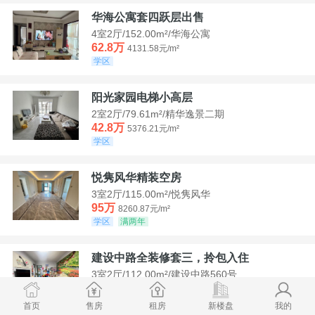
华海公寓套四跃层出售
4室2厅/152.00m²/华海公寓
62.8万
4131.58元/m²
学区
阳光家园电梯小高层
2室2厅/79.61m²/精华逸景二期
42.8万
5376.21元/m²
学区
悦隽风华精装空房
3室2厅/115.00m²/悦隽风华
95万
8260.87元/m²
学区
满两年
建设中路全装修套三，拎包入住
3室2厅/112.00m²/建设中路560号
35万
3125元/m²
学区
急售
首页
售房
租房
新楼盘
我的