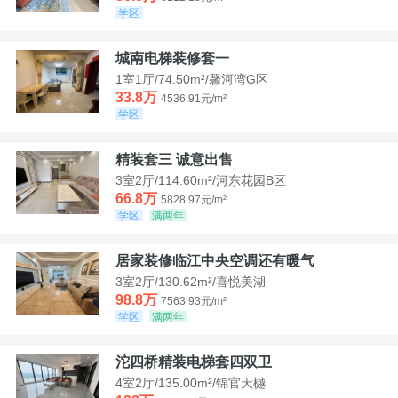
学区
城南电梯装修套一
1室1厅/74.50m²/馨河湾G区
33.8万
4536.91元/m²
学区
精装套三 诚意出售
3室2厅/114.60m²/河东花园B区
66.8万
5828.97元/m²
学区
满两年
居家装修临江中央空调还有暖气
3室2厅/130.62m²/喜悦美湖
98.8万
7563.93元/m²
学区
满两年
沱四桥精装电梯套四双卫
4室2厅/135.00m²/锦官天樾