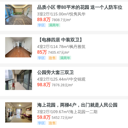
品质小区 带80平米的花园 送一个人防车位
3室2厅/115.00m²/悦隽风华
89.8万
7808.7元/m²
学区
满两年
【电梯四居 中装双卫】
4室2厅/114.78m²/枫丹雅筑
85万
7405.47元/m²
学区
急售
满两年
公园旁大套三双卫
4室2厅/125.44m²/中交锦观
98.8万
7876.28元/m²
海上花园，两梯4户，出门就是人民公园
3室2厅/109.67m²/海上花园一二期
59.8万
5452.72元/m²
学区
急售