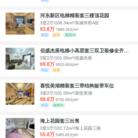
河东新区电梯精装套三楼顶花园
3室2厅/106.34m²/东城华府A区
83.8万
7880.38元/m²
学区
急售
满两年
佰盛杰座电梯小高层套三双卫装修全齐诚意出售
3室2厅/101.00m²/佰盛杰座
69.8万
6910.89元/m²
学区
急售
喜悦美湖精装套三带结构板带车位
3室2厅/101.00m²/喜悦美湖
88.8万
8792.08元/m²
学区
满两年
海上花园套三出售
3室1厅/101.72m²/海上花园三期
55.8万
5485.65元/m²