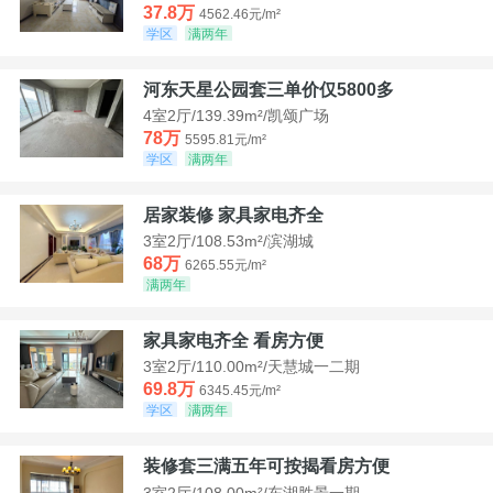
37.8万
4562.46元/m²
学区
满两年
河东天星公园套三单价仅5800多
4室2厅/139.39m²/凯颂广场
78万
5595.81元/m²
学区
满两年
居家装修 家具家电齐全
3室2厅/108.53m²/滨湖城
68万
6265.55元/m²
满两年
家具家电齐全 看房方便
3室2厅/110.00m²/天慧城一二期
69.8万
6345.45元/m²
学区
满两年
装修套三满五年可按揭看房方便
3室2厅/108.00m²/东湖胜景一期