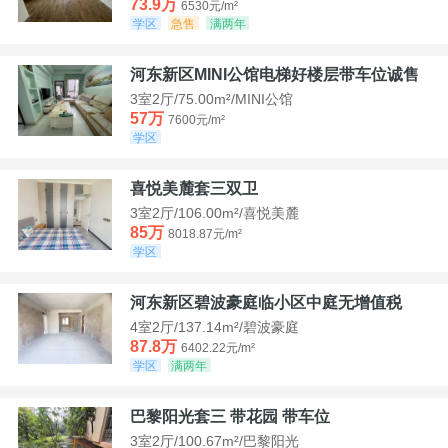
73.9万
6530元/m²
学区
急售
满两年
河东新区MINI公馆电梯好楼层带车位诚售
3室2厅/75.00m²/MINI公馆
57万
7600元/m²
学区
喜悦美麓套三双卫
3室2厅/106.00m²/喜悦美麓
85万
8018.87元/m²
学区
河东新区碧波豪庭临小区中庭无增值税
4室2厅/137.14m²/碧波豪庭
87.8万
6402.22元/m²
学区
满两年
巴黎阳光套三 带花园 带车位
3室2厅/100.67m²/巴黎阳光