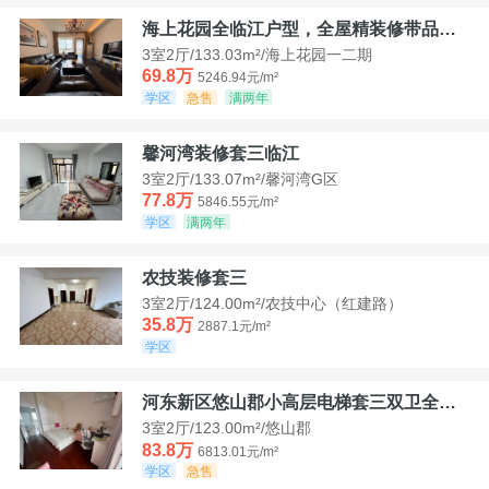
海上花园全临江户型，全屋精装修带品牌家具家电，诚意出售！
3室2厅/133.03m²/海上花园一二期
69.8万
5246.94元/m²
学区
急售
满两年
馨河湾装修套三临江
3室2厅/133.07m²/馨河湾G区
77.8万
5846.55元/m²
学区
满两年
农技装修套三
3室2厅/124.00m²/农技中心（红建路）
35.8万
2887.1元/m²
学区
河东新区悠山郡小高层电梯套三双卫全装带家具家电
3室2厅/123.00m²/悠山郡
83.8万
6813.01元/m²
学区
急售