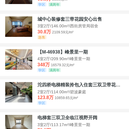
学区
满两年
城中心装修套三带花园安心出售
3室2厅/146.00m²/西街房管局宿舍
30.8万
2109.59元/m²
急售
【M-46938】峰景里一期
4室2厅/209.90m²/峰景里一期
348万
16579.32元/m²
学区
满两年
沱四桥电梯精装拎包入住套三双卫带花园40平米带车位
2室2厅/114.00m²/碧波豪庭
123.8万
10859.65元/m²
学区
电梯套三双卫全临江视野开阔
3室2厅/113.17m²/峰景里一期