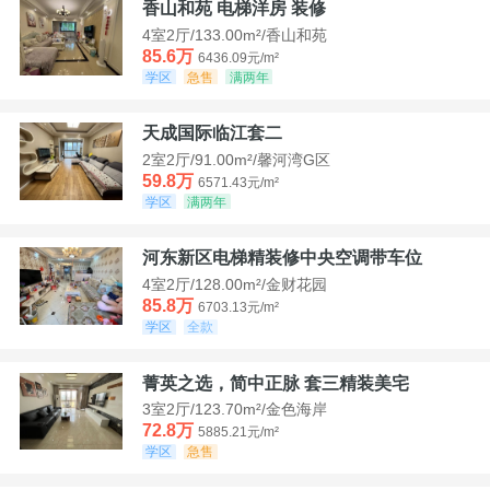
香山和苑 电梯洋房 装修
4室2厅/133.00m²/香山和苑
85.6万
6436.09元/m²
学区
急售
满两年
天成国际临江套二
2室2厅/91.00m²/馨河湾G区
59.8万
6571.43元/m²
学区
满两年
河东新区电梯精装修中央空调带车位
4室2厅/128.00m²/金财花园
85.8万
6703.13元/m²
学区
全款
菁英之选，简中正脉 套三精装美宅
3室2厅/123.70m²/金色海岸
72.8万
5885.21元/m²
学区
急售