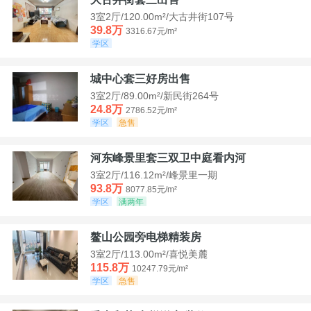
3室2厅/120.00m²/大古井街107号
39.8万
3316.67元/m²
学区
城中心套三好房出售
3室2厅/89.00m²/新民街264号
24.8万
2786.52元/m²
学区
急售
河东峰景里套三双卫中庭看内河
3室2厅/116.12m²/峰景里一期
93.8万
8077.85元/m²
学区
满两年
鳌山公园旁电梯精装房
3室2厅/113.00m²/喜悦美麓
115.8万
10247.79元/m²
学区
急售