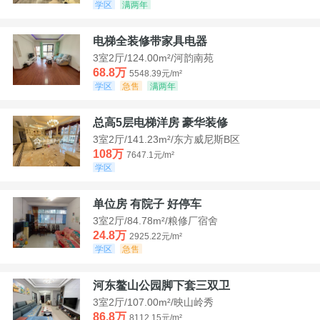
学区
满两年
电梯全装修带家具电器
3室2厅/124.00m²/河韵南苑
68.8万
5548.39元/m²
学区
急售
满两年
总高5层电梯洋房 豪华装修
3室2厅/141.23m²/东方威尼斯B区
108万
7647.1元/m²
学区
单位房 有院子 好停车
3室2厅/84.78m²/粮修厂宿舍
24.8万
2925.22元/m²
学区
急售
河东鳌山公园脚下套三双卫
3室2厅/107.00m²/映山岭秀
86.8万
8112.15元/m²