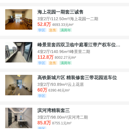
海上花园一期套三诚售
3室2厅/112.50m²/海上花园一二期
52.8万
4693.33元/m²
学区
急售
满两年
峰景里套四双卫临中庭看江带产权车位诚售
4室2厅/140.96m²/峰景里二期
112.8万
8002.27元/m²
学区
急售
满两年
高铁新城片区 精装修套三带花园送车位
3室2厅/93.89m²/云上花居
60万
6390.46元/m²
学区
滨河湾精装套三
3室2厅/98.00m²/滨河湾二期
85.8万
8755.1元/m²
学区