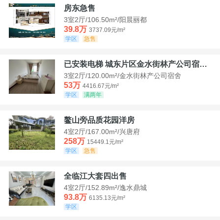
房东急售
3室2厅/106.50m²/阳晨丽都
39.8万
3737.09元/m²
学区
急售
已安装电梯 城东片区金水街林产公司宿舍套三可看江景
3室2厅/120.00m²/金水街林产公司宿舍
53万
4416.67元/m²
学区
满两年
鳌山旁品质花园洋房
4室2厅/167.00m²/兴唐府
258万
15449.1元/m²
学区
急售
全临江大套四出售
4室2厅/152.89m²/逸水鼎城
93.8万
6135.13元/m²
学区