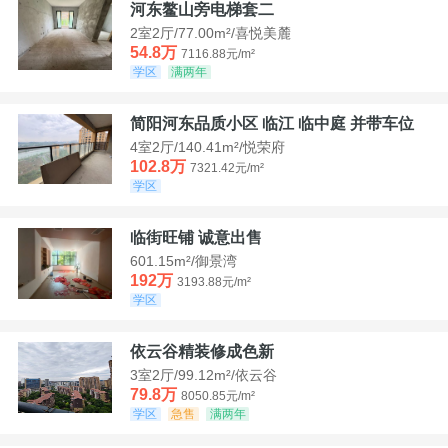
河东鳌山旁电梯套二
2室2厅/77.00m²/喜悦美麓
54.8万
7116.88元/m²
学区
满两年
简阳河东品质小区 临江 临中庭 并带车位
4室2厅/140.41m²/悦荣府
102.8万
7321.42元/m²
学区
临街旺铺 诚意出售
601.15m²/御景湾
192万
3193.88元/m²
学区
依云谷精装修成色新
3室2厅/99.12m²/依云谷
79.8万
8050.85元/m²
学区
急售
满两年