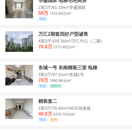
华盛国际 电梯毛坯两房
2室2厅/81.10m²/华盛国际
58万
7151.66元/m²
学区
万汇2期套四好户型诚售
4室2厅/105.56m²/万汇中心（二期）
76.8万
7275.48元/m²
东城一号 东南精装三室 电梯
3室2厅/97.61m²/东城1号
78万
7990.98元/m²
学区
满两年
精装套二
2室2厅/76.60m²/ACG动漫城
48.8万
6370.76元/m²
学区
急售