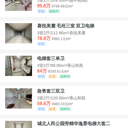
3室2厅/109.00m²/园中苑B区
95.8万
8788.99元/m²
学区
满两年
喜悦美麓 毛坯三室 双卫电梯
3室2厅/112.86m²/喜悦美麓
78.8万
6982.1元/m²
学区
电梯套三单卫
3室2厅/98.00m²/香山和苑
64万
6530.61元/m²
学区
急售
满两年
急售套三双卫
3室2厅/120.00m²/香山和苑
59.8万
4983.33元/m²
学区
急售
满两年
城北人民公园旁精华逸景电梯大套二