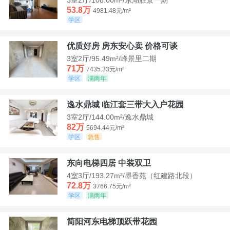
53.8万
4981.48元/m²
学区
优质好房 房东安心卖 价格可谈
3室2厅/95.49m²/峰景里二期
71万
7435.33元/m²
学区
满两年
逸水鼎城 临江套三带大入户花园
3室2厅/144.00m²/逸水鼎城
82万
5694.44元/m²
学区
急售
东向电梯四居 中装双卫
4室3厅/193.27m²/墨香苑（红建路北段）
72.8万
3766.75元/m²
学区
满两年
简阳河东电梯顶跃带花园