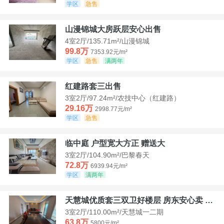
学区
急售
山漫锦城大房跃层安心出售
4室2厅/135.71m²/山漫锦城
99.8万
7353.92元/m²
学区
急售
满两年
红建路套三出售
3室2厅/97.24m²/农技中心（红建路）
29.16万
2998.77元/m²
学区
急售
临中庭 户型宽大方正 赠送大
3室2厅/104.90m²/巴黎春天
72.8万
6939.94元/m²
学区
满两年
天慧城优质套三双卫好楼层 房东安心卖 价格好谈
3室2厅/110.00m²/天慧城一二期
63.8万
5800元/m²