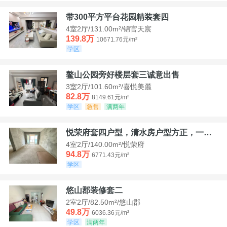
带300平方平台花园精装套四
4室2厅/131.00m²/锦官天宸
139.8万
10671.76元/m²
学区
鳌山公园旁好楼层套三诚意出售
3室2厅/101.60m²/喜悦美麓
82.8万
8149.61元/m²
学区
急售
满两年
悦荣府套四户型，清水房户型方正，一口价94，8
4室2厅/140.00m²/悦荣府
94.8万
6771.43元/m²
学区
悠山郡装修套二
2室2厅/82.50m²/悠山郡
49.8万
6036.36元/m²
学区
满两年