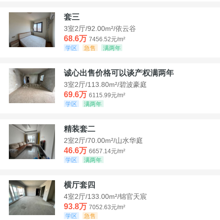
套三
3室2厅/92.00m²/依云谷
68.6万
7456.52元/m²
学区
急售
满两年
诚心出售价格可以谈产权满两年
3室2厅/113.80m²/碧波豪庭
69.6万
6115.99元/m²
学区
满两年
精装套二
2室2厅/70.00m²/山水华庭
46.6万
6657.14元/m²
学区
满两年
横厅套四
4室2厅/133.00m²/锦官天宸
93.8万
7052.63元/m²
学区
急售