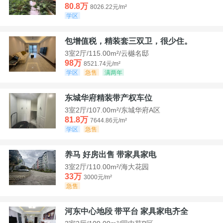
80.8万
8026.22元/m²
学区
包增值税，精装套三双卫，很少住。
3室2厅/115.00m²/云樾名邸
98万
8521.74元/m²
学区
急售
满两年
东城华府精装带产权车位
3室2厅/107.00m²/东城华府A区
81.8万
7644.86元/m²
学区
急售
养马 好房出售 带家具家电
3室2厅/110.00m²/海大花园
33万
3000元/m²
急售
河东中心地段 带平台 家具家电齐全