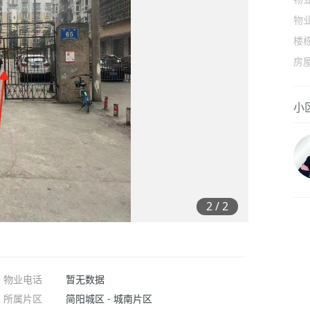
物
楼
房
小
2
/
2
物业电话
暂无数据
所属片区
简阳城区 - 城南片区