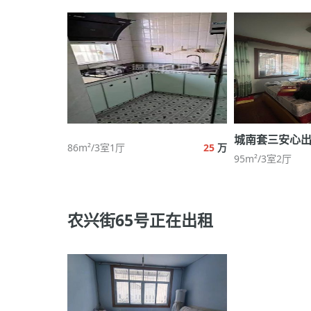
城南套三安心
86m²/3室1厅
25
万
95m²/3室2厅
农兴街65号正在出租