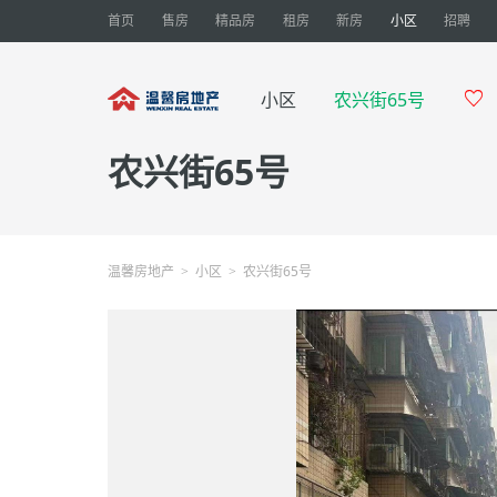
首页
售房
精品房
租房
新房
小区
招聘

小区
农兴街65号
农兴街65号
温馨房地产
小区
农兴街65号
>
>