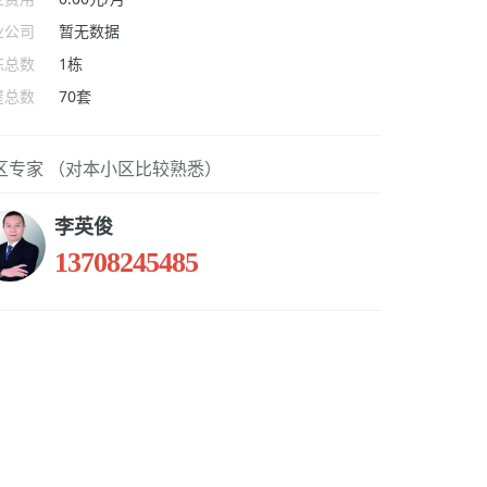
业公司
暂无数据
栋总数
1栋
屋总数
70套
区专家 （对本小区比较熟悉）
李英俊
13708245485