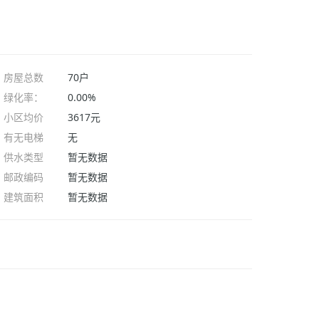
房屋总数
70户
绿化率：
0.00%
小区均价
3617元
有无电梯
无
供水类型
暂无数据
邮政编码
暂无数据
建筑面积
暂无数据