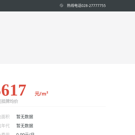
热线电话028-27777755
3617
元/m²
宅挂牌均价
地面积
暂无数据
筑年代
暂无数据
业费用
0.00元/月