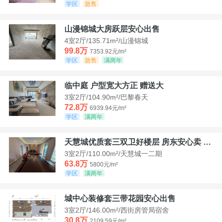
学区
急售
山漫锦城大房跃层安心出售
4室2厅/135.71m²/山漫锦城
99.8万
7353.92元/m²
学区
急售
满两年
临中庭 户型宽大方正 赠送大
3室2厅/104.90m²/巴黎春天
72.8万
6939.94元/m²
学区
满两年
天慧城优质套三双卫好楼层 房东安心卖 价格好谈
3室2厅/110.00m²/天慧城一二期
63.8万
5800元/m²
学区
满两年
城中心装修套三带花园安心出售
3室2厅/146.00m²/西街房管局宿舍
30.8万
2109.59元/m²