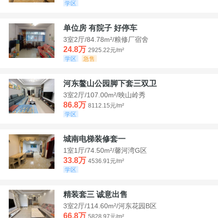
学区
单位房 有院子 好停车
3室2厅/84.78m²/粮修厂宿舍
24.8万
2925.22元/m²
学区
急售
河东鳌山公园脚下套三双卫
3室2厅/107.00m²/映山岭秀
86.8万
8112.15元/m²
学区
城南电梯装修套一
1室1厅/74.50m²/馨河湾G区
33.8万
4536.91元/m²
学区
精装套三 诚意出售
3室2厅/114.60m²/河东花园B区
66.8万
5828.97元/m²