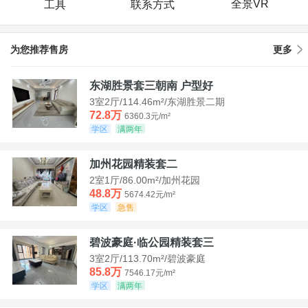
全景VR
工具
联系方式
为您推荐售房
更多
东湖胜景套三朝南 户型好
3室2厅/114.46m²/东湖胜景二期
72.8万
6360.3元/m²
学区
满两年
加州花园精装套二
2室1厅/86.00m²/加州花园
48.8万
5674.42元/m²
学区
急售
碧波豪庭·临公园精装套三
3室2厅/113.70m²/碧波豪庭
85.8万
7546.17元/m²
学区
满两年