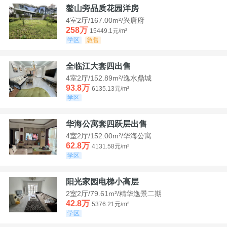
鳌山旁品质花园洋房
4室2厅/167.00m²/兴唐府
258万
15449.1元/m²
学区
急售
全临江大套四出售
4室2厅/152.89m²/逸水鼎城
93.8万
6135.13元/m²
学区
华海公寓套四跃层出售
4室2厅/152.00m²/华海公寓
62.8万
4131.58元/m²
学区
阳光家园电梯小高层
2室2厅/79.61m²/精华逸景二期
42.8万
5376.21元/m²
学区