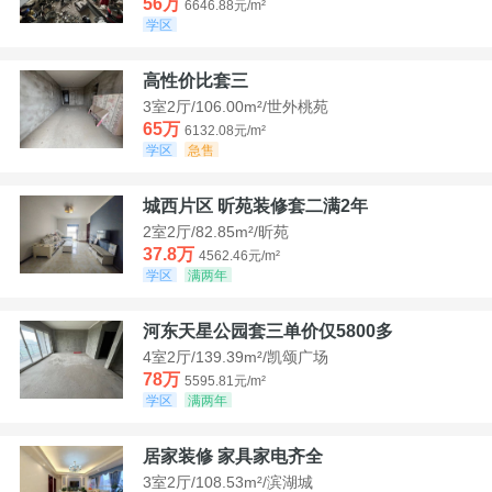
56万
6646.88元/m²
学区
高性价比套三
3室2厅/106.00m²/世外桃苑
65万
6132.08元/m²
学区
急售
城西片区 昕苑装修套二满2年
2室2厅/82.85m²/昕苑
37.8万
4562.46元/m²
学区
满两年
河东天星公园套三单价仅5800多
4室2厅/139.39m²/凯颂广场
78万
5595.81元/m²
学区
满两年
居家装修 家具家电齐全
3室2厅/108.53m²/滨湖城