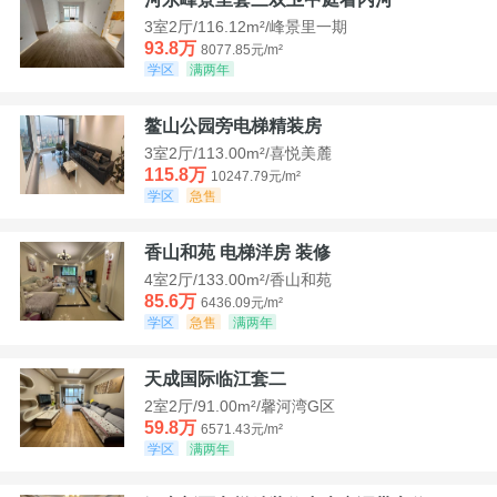
3室2厅/116.12m²/峰景里一期
93.8万
8077.85元/m²
学区
满两年
鳌山公园旁电梯精装房
3室2厅/113.00m²/喜悦美麓
115.8万
10247.79元/m²
学区
急售
香山和苑 电梯洋房 装修
4室2厅/133.00m²/香山和苑
85.6万
6436.09元/m²
学区
急售
满两年
天成国际临江套二
2室2厅/91.00m²/馨河湾G区
59.8万
6571.43元/m²
学区
满两年