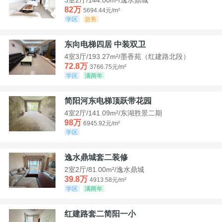
82万
5694.44元/m²
学区
急售
东向电梯四居 中装双卫
4室3厅/193.27m²/墨香苑（红建路北段）
72.8万
3766.75元/m²
学区
满两年
简阳河东电梯顶跃带花园
4室2厅/141.09m²/东湖胜景二期
98万
6945.92元/m²
学区
逸水鼎城套二装修
2室2厅/81.00m²/逸水鼎城
39.8万
4913.58元/m²
学区
满两年
红建路套二简阳一小