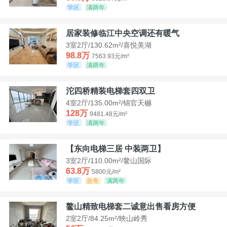
学区
满两年
居家装修临江中央空调还有暖气
3室2厅/130.62m²/喜悦美湖
98.8万
7563.93元/m²
学区
满两年
沱四桥精装电梯套四双卫
4室2厅/135.00m²/锦官天樾
128万
9481.48元/m²
学区
满两年
【东向电梯三居 中装两卫】
3室2厅/110.00m²/鳌山国际
63.8万
5800元/m²
学区
急售
满两年
鳌山精致电梯套二诚意出售看房方便
2室2厅/84.25m²/映山岭秀