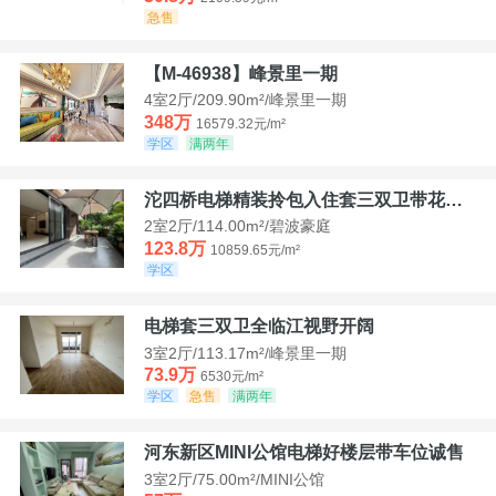
急售
【M-46938】峰景里一期
4室2厅/209.90m²/峰景里一期
348万
16579.32元/m²
学区
满两年
沱四桥电梯精装拎包入住套三双卫带花园40平米带车位
2室2厅/114.00m²/碧波豪庭
123.8万
10859.65元/m²
学区
电梯套三双卫全临江视野开阔
3室2厅/113.17m²/峰景里一期
73.9万
6530元/m²
学区
急售
满两年
河东新区MINI公馆电梯好楼层带车位诚售
3室2厅/75.00m²/MINI公馆