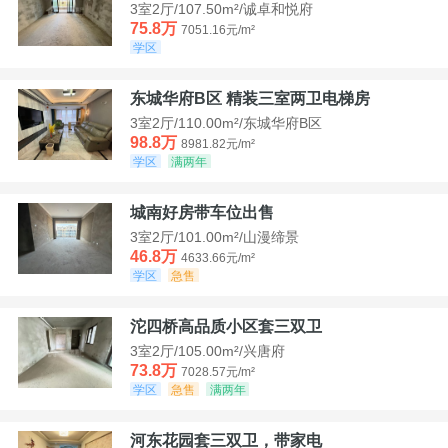
3室2厅/107.50m²/诚卓和悦府
75.8万
7051.16元/m²
学区
东城华府B区 精装三室两卫电梯房
3室2厅/110.00m²/东城华府B区
98.8万
8981.82元/m²
学区
满两年
城南好房带车位出售
3室2厅/101.00m²/山漫缔景
46.8万
4633.66元/m²
学区
急售
沱四桥高品质小区套三双卫
3室2厅/105.00m²/兴唐府
73.8万
7028.57元/m²
学区
急售
满两年
河东花园套三双卫，带家电