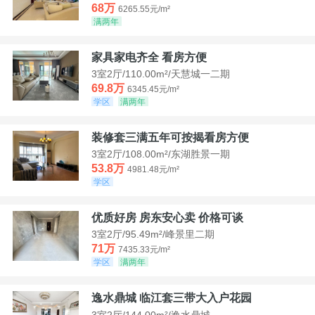
68万
6265.55元/m²
满两年
家具家电齐全 看房方便
3室2厅/110.00m²/天慧城一二期
69.8万
6345.45元/m²
学区
满两年
装修套三满五年可按揭看房方便
3室2厅/108.00m²/东湖胜景一期
53.8万
4981.48元/m²
学区
优质好房 房东安心卖 价格可谈
3室2厅/95.49m²/峰景里二期
71万
7435.33元/m²
学区
满两年
逸水鼎城 临江套三带大入户花园
3室2厅/144.00m²/逸水鼎城