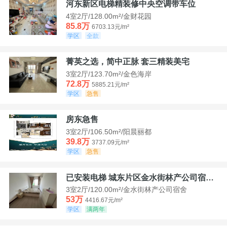
河东新区电梯精装修中央空调带车位
4室2厅/128.00m²/金财花园
85.8万
6703.13元/m²
学区
全款
菁英之选，简中正脉 套三精装美宅
3室2厅/123.70m²/金色海岸
72.8万
5885.21元/m²
学区
急售
房东急售
3室2厅/106.50m²/阳晨丽都
39.8万
3737.09元/m²
学区
急售
已安装电梯 城东片区金水街林产公司宿舍套三可看江景
3室2厅/120.00m²/金水街林产公司宿舍
53万
4416.67元/m²
学区
满两年