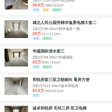
3室2厅/120.00m²/香山和苑
59.8万
4983.33元/m²
学区
急售
满两年
城北人民公园旁精华逸景电梯大套二
2室2厅/90.00m²/精华逸景一期
28万
3111.11元/m²
学区
满两年
华盛国际清水套三
3室2厅/94.00m²/华盛国际
62万
6595.74元/m²
学区
满两年
和悦府套三双卫朝南向 看房方便
3室2厅/121.00m²/诚卓和悦府
83.8万
6925.62元/m²
学区
诚卓和悦府 毛坯三房 双卫电梯