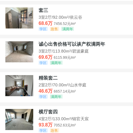
套三
3室2厅/92.00m²/依云谷
68.6万
7456.52元/m²
学区
急售
满两年
诚心出售价格可以谈产权满两年
3室2厅/113.80m²/碧波豪庭
69.6万
6115.99元/m²
学区
满两年
精装套二
2室2厅/70.00m²/山水华庭
46.6万
6657.14元/m²
学区
满两年
横厅套四
4室2厅/133.00m²/锦官天宸
93.8万
7052.63元/m²
学区
急售