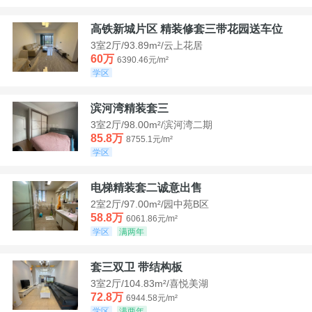
高铁新城片区 精装修套三带花园送车位
3室2厅/93.89m²/云上花居
60万
6390.46元/m²
学区
滨河湾精装套三
3室2厅/98.00m²/滨河湾二期
85.8万
8755.1元/m²
学区
电梯精装套二诚意出售
2室2厅/97.00m²/园中苑B区
58.8万
6061.86元/m²
学区
满两年
套三双卫 带结构板
3室2厅/104.83m²/喜悦美湖
72.8万
6944.58元/m²
学区
满两年