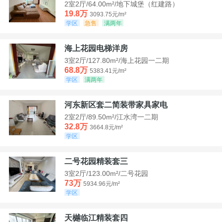
2室2厅/64.00m²/地下城堡（红建路）
19.8万
3093.75元/m²
学区
急售
满两年
海上花园电梯洋房
3室2厅/127.80m²/海上花园一二期
68.8万
5383.41元/m²
学区
满两年
河东新区套二简装带家具家电
2室2厅/89.50m²/江水湾一二期
32.8万
3664.8元/m²
学区
二号花园精装套三
3室2厅/123.00m²/二号花园
73万
5934.96元/m²
学区
天樾临江精装套四