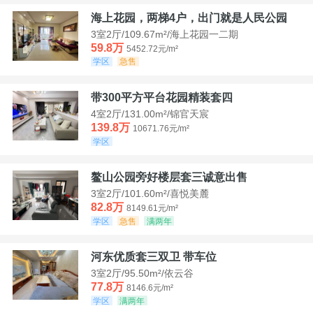
海上花园，两梯4户，出门就是人民公园
3室2厅/109.67m²/海上花园一二期
59.8万
5452.72元/m²
学区
急售
带300平方平台花园精装套四
4室2厅/131.00m²/锦官天宸
139.8万
10671.76元/m²
学区
鳌山公园旁好楼层套三诚意出售
3室2厅/101.60m²/喜悦美麓
82.8万
8149.61元/m²
学区
急售
满两年
河东优质套三双卫 带车位
3室2厅/95.50m²/依云谷
77.8万
8146.6元/m²
学区
满两年