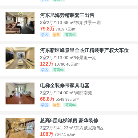
河东旭海旁精装套三出售
3室2厅/113.68m²/东湖胜景一期
79.8万
7019.7元/m²
学区
急售
满两年
河东新区峰景里全临江精装带产权大车位
3室2厅/113.00m²/峰景里一期
122万
10796.46元/m²
学区
满两年
电梯全装修带家具电器
3室2厅/124.00m²/河韵南苑
68.8万
5548.39元/m²
学区
急售
满两年
总高5层电梯洋房 豪华装修
3室2厅/141.23m²/东方威尼斯B区
108万
7647.1元/m²