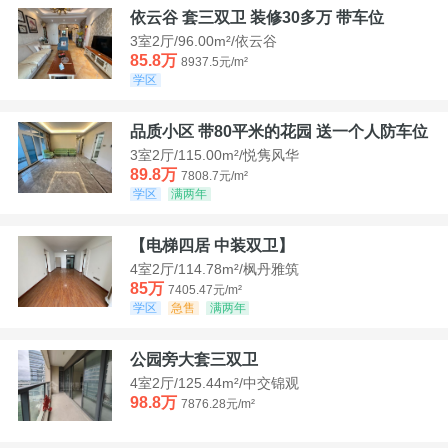
依云谷 套三双卫 装修30多万 带车位
3室2厅/96.00m²/依云谷
85.8万
8937.5元/m²
学区
品质小区 带80平米的花园 送一个人防车位
3室2厅/115.00m²/悦隽风华
89.8万
7808.7元/m²
学区
满两年
【电梯四居 中装双卫】
4室2厅/114.78m²/枫丹雅筑
85万
7405.47元/m²
学区
急售
满两年
公园旁大套三双卫
4室2厅/125.44m²/中交锦观
98.8万
7876.28元/m²