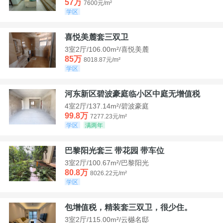
57万
7600元/m²
学区
喜悦美麓套三双卫
3室2厅/106.00m²/喜悦美麓
85万
8018.87元/m²
学区
河东新区碧波豪庭临小区中庭无增值税
4室2厅/137.14m²/碧波豪庭
99.8万
7277.23元/m²
学区
满两年
巴黎阳光套三 带花园 带车位
3室2厅/100.67m²/巴黎阳光
80.8万
8026.22元/m²
学区
包增值税，精装套三双卫，很少住。
3室2厅/115.00m²/云樾名邸