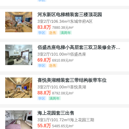
河东新区电梯精装套三楼顶花园
3室2厅/106.34m²/东城华府A区
83.8万
7880.38元/m²
学区
急售
满两年
佰盛杰座电梯小高层套三双卫装修全齐诚意出售
3室2厅/101.00m²/佰盛杰座
69.8万
6910.89元/m²
学区
急售
喜悦美湖精装套三带结构板带车位
3室2厅/101.00m²/喜悦美湖
88.8万
8792.08元/m²
学区
满两年
海上花园套三出售
3室1厅/101.72m²/海上花园三期
55.8万
5485.65元/m²