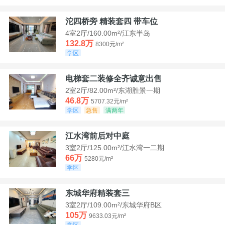
沱四桥旁 精装套四 带车位
4室2厅/160.00m²/江东半岛
132.8万
8300元/m²
学区
电梯套二装修全齐诚意出售
2室2厅/82.00m²/东湖胜景一期
46.8万
5707.32元/m²
学区
急售
满两年
江水湾前后对中庭
3室2厅/125.00m²/江水湾一二期
66万
5280元/m²
学区
东城华府精装套三
3室2厅/109.00m²/东城华府B区
105万
9633.03元/m²
学区