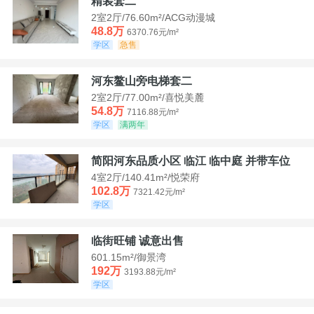
精装套二
2室2厅/76.60m²/ACG动漫城
48.8万
6370.76元/m²
学区
急售
河东鳌山旁电梯套二
2室2厅/77.00m²/喜悦美麓
54.8万
7116.88元/m²
学区
满两年
简阳河东品质小区 临江 临中庭 并带车位
4室2厅/140.41m²/悦荣府
102.8万
7321.42元/m²
学区
临街旺铺 诚意出售
601.15m²/御景湾
192万
3193.88元/m²
学区