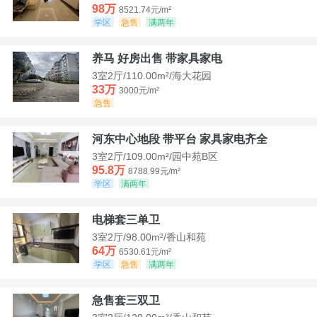
98万
8521.74元/m²
学区
急售
满两年
养马 好房出售 带家具家电
3室2厅/110.00m²/海大花园
33万
3000元/m²
急售
河东中心地段 带平台 家具家电齐全
3室2厅/109.00m²/园中苑B区
95.8万
8788.99元/m²
学区
满两年
电梯套三单卫
3室2厅/98.00m²/香山和苑
64万
6530.61元/m²
学区
急售
满两年
急售套三双卫