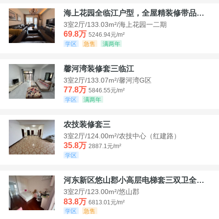
海上花园全临江户型，全屋精装修带品牌家具家电，诚意出售！
3室2厅/133.03m²/海上花园一二期
69.8万
5246.94元/m²
学区
急售
满两年
馨河湾装修套三临江
3室2厅/133.07m²/馨河湾G区
77.8万
5846.55元/m²
学区
满两年
农技装修套三
3室2厅/124.00m²/农技中心（红建路）
35.8万
2887.1元/m²
学区
河东新区悠山郡小高层电梯套三双卫全装带家具家电
3室2厅/123.00m²/悠山郡
83.8万
6813.01元/m²
学区
急售