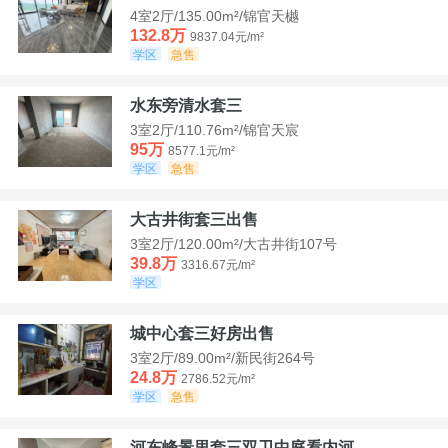
4室2厅/135.00m²/锦官天樾
132.8万
9837.04元/m²
学区
急售
水东旁清水套三
3室2厅/110.76m²/锦官天宸
95万
8577.1元/m²
学区
急售
大古井街套三出售
3室2厅/120.00m²/大古井街107号
39.8万
3316.67元/m²
学区
城中心套三好房出售
3室2厅/89.00m²/新民街264号
24.8万
2786.52元/m²
学区
急售
河东峰景里套三双卫中庭看内河