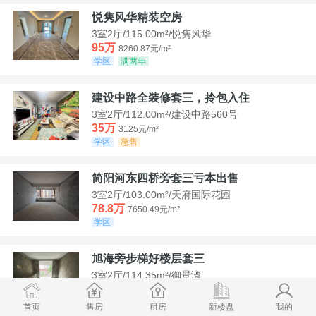
悦隽风华精装空房
3室2厅/115.00m²/悦隽风华
95万
8260.87元/m²
学区
满两年
建设中路全装修套三，拎包入住
3室2厅/112.00m²/建设中路560号
35万
3125元/m²
学区
急售
简阳河东四桥旁套三亏本出售
3室2厅/103.00m²/天府国际花园
78.8万
7650.49元/m²
学区
旭海旁步梯好楼层套三
3室2厅/114.35m²/御景湾
52万
4547.44元/m²
学区
急售
首页
售房
租房
新楼盘
我的