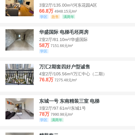
3室2厅/135.00m²/河东花园A区
66.8万
4948.15元/m²
学区
急售
满两年
华盛国际 电梯毛坯两房
2室2厅/81.10m²/华盛国际
58万
7151.66元/m²
学区
万汇2期套四好户型诚售
4室2厅/105.56m²/万汇中心（二期）
76.8万
7275.48元/m²
东城一号 东南精装三室 电梯
3室2厅/97.61m²/东城1号
78万
7990.98元/m²
学区
满两年