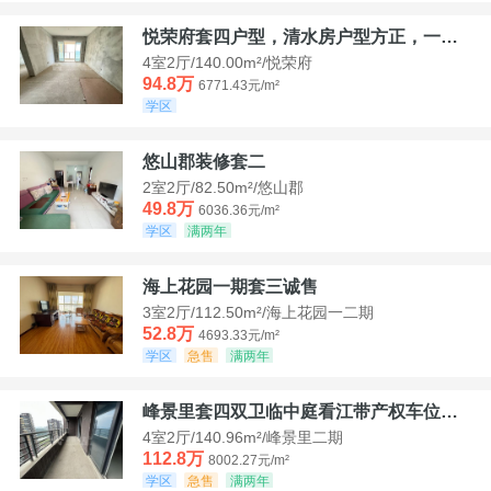
悦荣府套四户型，清水房户型方正，一口价94，8
4室2厅/140.00m²/悦荣府
94.8万
6771.43元/m²
学区
悠山郡装修套二
2室2厅/82.50m²/悠山郡
49.8万
6036.36元/m²
学区
满两年
海上花园一期套三诚售
3室2厅/112.50m²/海上花园一二期
52.8万
4693.33元/m²
学区
急售
满两年
峰景里套四双卫临中庭看江带产权车位诚售
4室2厅/140.96m²/峰景里二期
112.8万
8002.27元/m²
学区
急售
满两年