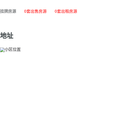
挂牌房源
0套出售房源
0套出租房源
地址