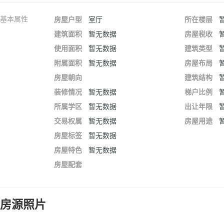
基本属性
房屋户型
室厅
所在楼层
建筑面积
暂无数据
房屋税收
使用面积
暂无数据
建筑类型
附属面积
暂无数据
房屋布局
房屋朝向
建筑结构
装修情况
暂无数据
梯户比例
所属学区
暂无数据
出让年限
交易权属
暂无数据
房屋用途
房屋标签
暂无数据
房屋特色
暂无数据
房屋配套
房源照片