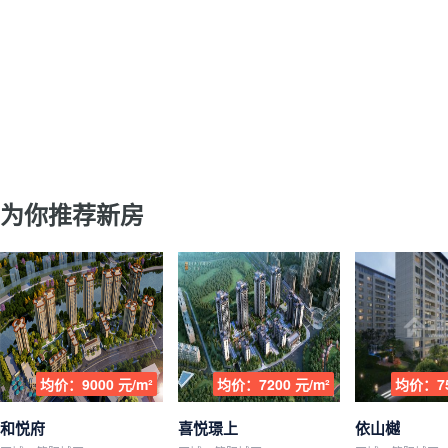
为你推荐新房
均价：9000 元/m²
均价：7200 元/m²
均价：75
和悦府
喜悦璟上
依山樾