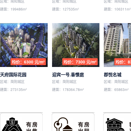
区域：简阳城区
区域：简阳城区
区域：简阳城区
建面：199486m²
建面：127535m²
建面：106311m²
均价：6300 元/m²
均价：7300 元/m²
均价：83
天府国际花园
迎宾一号.香憬庭
郡悦名城
区域：简阳城区
区域：简阳城区
区域：简阳城区
建面：273135m²
建面：178364.78m²
建面：65863m²