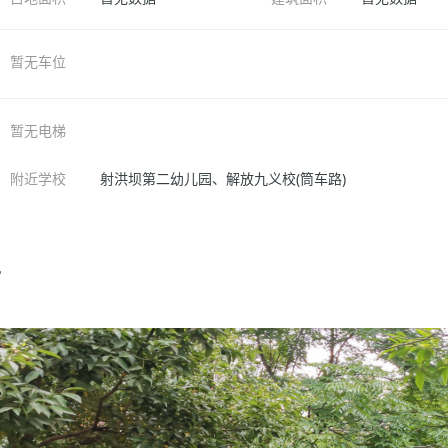
暂无车位
暂无电梯
附近学校
射洪坝第二幼儿园、解放九义校(筒车路)
片