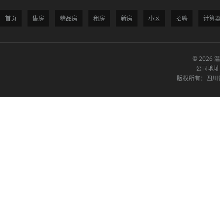
首页
售房
精品房
租房
新房
小区
招聘
计算
© 2026 
公司地址
版权所有：四川