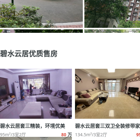
碧水云居优质售房
碧水云居套三精装，环境优美
95m²/3室2厅
80
万
134.5m²/3室2厅
9