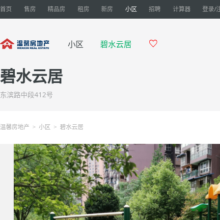
首页
售房
精品房
租房
新房
小区
招聘
计算器
登录/

小区
碧水云居
碧水云居
东滨路中段412号
温馨房地产
小区
碧水云居
>
>