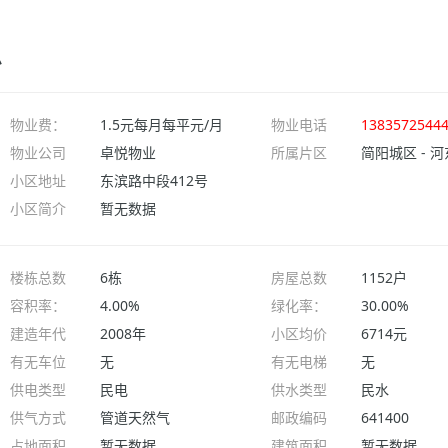
息
物业费：
1.5元每月每平元/月
物业电话
1383572544
物业公司
卓悦物业
所属片区
简阳城区 - 
小区地址
东滨路中段412号
小区简介
暂无数据
楼栋总数
6栋
房屋总数
1152户
容积率：
4.00%
绿化率：
30.00%
建造年代
2008年
小区均价
6714元
有无车位
无
有无电梯
无
供电类型
民电
供水类型
民水
供气方式
管道天然气
邮政编码
641400
占地面积
暂无数据
建筑面积
暂无数据