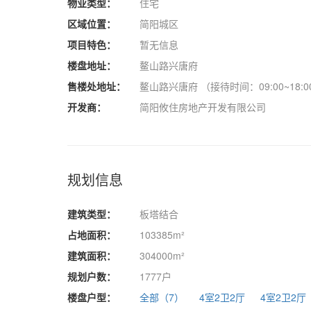
物业类型：
住宅
区域位置：
简阳城区
项目特色：
暂无信息
楼盘地址：
鳌山路兴唐府
售楼处地址：
鳌山路兴唐府 （接待时间：09:00~18:0
开发商：
简阳攸住房地产开发有限公司
规划信息
建筑类型：
板塔结合
占地面积：
103385m²
建筑面积：
304000m²
规划户数：
1777户
楼盘户型：
全部（7）
4室2卫2厅
4室2卫2厅