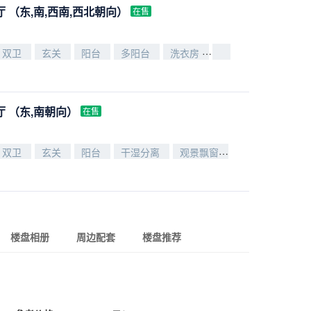
厅
（东,南,西南,西北朝向）
在售
双卫
玄关
阳台
多阳台
洗衣房
衣帽间
干湿分离
）
厅
（东,南朝向）
在售
双卫
玄关
阳台
干湿分离
观景飘窗
户型方正
客
）
楼盘相册
周边配套
楼盘推荐