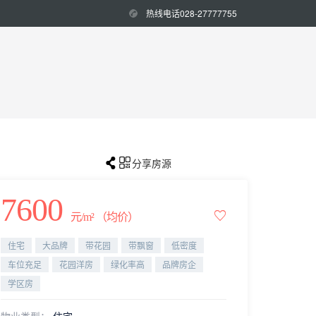
热线电话028-27777755


分享房源
7600

元/m² （均价）
住宅
大品牌
带花园
带飘窗
低密度
车位充足
花园洋房
绿化率高
品牌房企
学区房