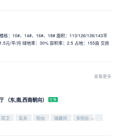
：10#、14#、16#、18# 面积：113/126/136/143平
1.5元/平/月 绿地率：30% 容积率：2.5 占地：155亩 交房
即交付 * 城市中心配套完善
查看更多
2厅
（东,南,西南朝向）
在售
双卫
玄关
阳台
储藏间
多阳台
洗衣房
衣帽间
）