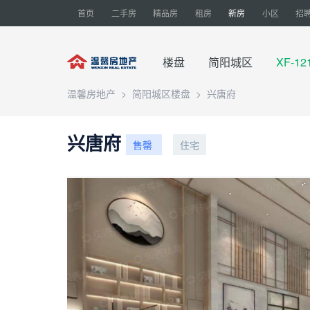
首页
二手房
精品房
租房
新房
小区
招
楼盘
简阳城区
XF-12
温馨房地产
>
简阳城区楼盘
>
兴唐府
兴唐府
售罄
住宅