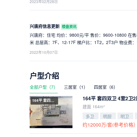
2023年02月28日
兴唐府信息更新
楼盘资讯
兴唐府：住宅 均价：9800元/平 售价：9600-10800 在售楼栋
米 总层高：7F、12-17F 梯户比：1T2，2T3户 物业费：
时间：现房 * 座拥鳌山公园 * 品质大盘典范 * 现房即买
2022年10月07日
户型介绍
全部户型（7）
三居室（1）
四居室（6）
164平 套四双卫 4室2卫
164平 套四双卫
建面 164m²
多卫
明厨
明卫
约12000万/套(参考价格