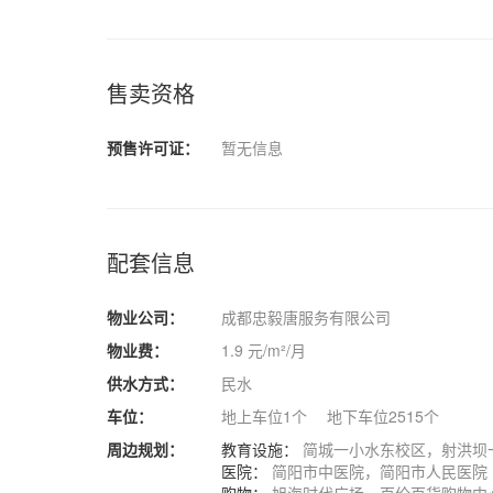
售卖资格
预售许可证：
暂无信息
配套信息
物业公司：
成都忠毅唐服务有限公司
物业费：
1.9 元/m²/月
供水方式：
民水
车位：
地上车位1个 地下车位2515个
周边规划：
教育设施：
简城一小水东校区，射洪坝
医院：
简阳市中医院，简阳市人民医院
购物：
旭海时代广场，百伦百货购物中