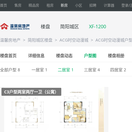
首页
售房
精品房
租房
新房
小区
招聘
计算器
登录/
楼盘
简阳城区
XF-1200
温馨房地产
>
简阳城区楼盘
>
ACG时空动漫城
>
ACG时空动漫城户
楼盘首页
详细信息
楼盘动态
户型图
楼盘相册
全部户型 8
一居室 1
二居室 1
三居室 4
四居室 2
C3户型两室两厅一卫（公寓）