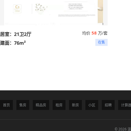
58
均价
万/套
居室：21卫2厅
建面：76m²
在售
首页
售房
精品房
租房
新房
小区
招聘
计算
© 2026 