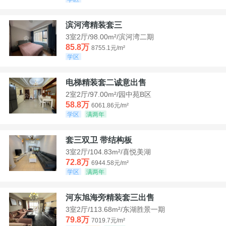
滨河湾精装套三
3室2厅/98.00m²/滨河湾二期
85.8万
8755.1元/m²
学区
电梯精装套二诚意出售
2室2厅/97.00m²/园中苑B区
58.8万
6061.86元/m²
学区
满两年
套三双卫 带结构板
3室2厅/104.83m²/喜悦美湖
72.8万
6944.58元/m²
学区
满两年
河东旭海旁精装套三出售
3室2厅/113.68m²/东湖胜景一期
79.8万
7019.7元/m²