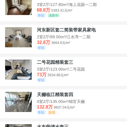
3室2厅/127.80m²/海上花园一二期
68.8万
5383.41元/m²
学区
满两年
河东新区套二简装带家具家电
2室2厅/89.50m²/江水湾一二期
32.8万
3664.8元/m²
学区
二号花园精装套三
3室2厅/123.00m²/二号花园
73万
5934.96元/m²
学区
天樾临江精装套四
4室2厅/135.00m²/锦官天樾
132.8万
9837.04元/m²
学区
急售
水东旁清水套三