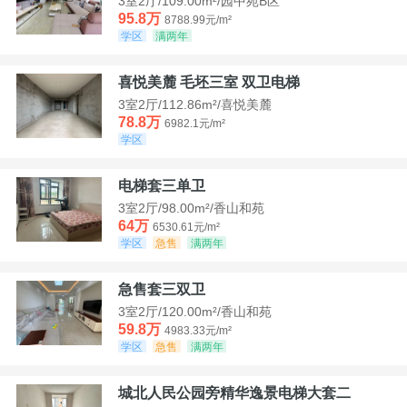
3室2厅/109.00m²/园中苑B区
95.8万
8788.99元/m²
学区
满两年
喜悦美麓 毛坯三室 双卫电梯
3室2厅/112.86m²/喜悦美麓
78.8万
6982.1元/m²
学区
电梯套三单卫
3室2厅/98.00m²/香山和苑
64万
6530.61元/m²
学区
急售
满两年
急售套三双卫
3室2厅/120.00m²/香山和苑
59.8万
4983.33元/m²
学区
急售
满两年
城北人民公园旁精华逸景电梯大套二