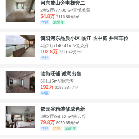
河东鳌山旁电梯套二
2室2厅/77.00m²/喜悦美麓
54.8万
7116.88元/m²
学区
满两年
简阳河东品质小区 临江 临中庭 并带车位
4室2厅/140.41m²/悦荣府
102.8万
7321.42元/m²
学区
临街旺铺 诚意出售
601.15m²/御景湾
192万
3193.88元/m²
学区
依云谷精装修成色新
3室2厅/99.12m²/依云谷
79.8万
8050.85元/m²
学区
急售
满两年