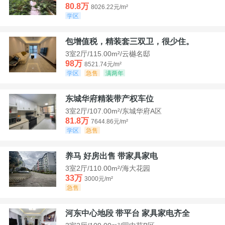
80.8万
8026.22元/m²
学区
包增值税，精装套三双卫，很少住。
3室2厅/115.00m²/云樾名邸
98万
8521.74元/m²
学区
急售
满两年
东城华府精装带产权车位
3室2厅/107.00m²/东城华府A区
81.8万
7644.86元/m²
学区
急售
养马 好房出售 带家具家电
3室2厅/110.00m²/海大花园
33万
3000元/m²
急售
河东中心地段 带平台 家具家电齐全