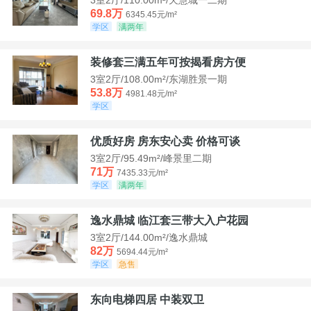
69.8万
6345.45元/m²
学区
满两年
装修套三满五年可按揭看房方便
3室2厅/108.00m²/东湖胜景一期
53.8万
4981.48元/m²
学区
优质好房 房东安心卖 价格可谈
3室2厅/95.49m²/峰景里二期
71万
7435.33元/m²
学区
满两年
逸水鼎城 临江套三带大入户花园
3室2厅/144.00m²/逸水鼎城
82万
5694.44元/m²
学区
急售
东向电梯四居 中装双卫