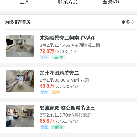
全景VR
工具
联系方式
为您推荐售房
更多
东湖胜景套三朝南 户型好
3室2厅/114.46m²/东湖胜景二期
72.8万
6360.3元/m²
学区
满两年
加州花园精装套二
2室1厅/86.00m²/加州花园
48.8万
5674.42元/m²
学区
急售
碧波豪庭·临公园精装套三
3室2厅/113.70m²/碧波豪庭
85.8万
7546.17元/m²
学区
满两年