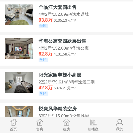
全临江大套四出售
4室2厅/152.89m²/逸水鼎城
93.8万
6135.13元/m²
学区
华海公寓套四跃层出售
4室2厅/152.00m²/华海公寓
62.8万
4131.58元/m²
学区
阳光家园电梯小高层
2室2厅/79.61m²/精华逸景二期
42.8万
5376.21元/m²
学区
悦隽风华精装空房
3室2厅/115.00m²/悦隽风华
95万
8260.87元/m²
学区
满两年
首页
售房
租房
新楼盘
我的