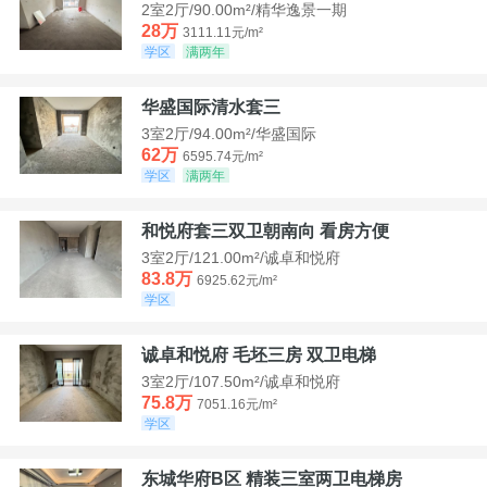
2室2厅/90.00m²/精华逸景一期
28万
3111.11元/m²
学区
满两年
华盛国际清水套三
3室2厅/94.00m²/华盛国际
62万
6595.74元/m²
学区
满两年
和悦府套三双卫朝南向 看房方便
3室2厅/121.00m²/诚卓和悦府
83.8万
6925.62元/m²
学区
诚卓和悦府 毛坯三房 双卫电梯
3室2厅/107.50m²/诚卓和悦府
75.8万
7051.16元/m²
学区
东城华府B区 精装三室两卫电梯房