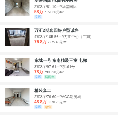
华盛国际 电梯毛坯两房
2室2厅/81.10m²/华盛国际
58万
7151.66元/m²
学区
万汇2期套四好户型诚售
4室2厅/105.56m²/万汇中心（二期）
76.8万
7275.48元/m²
东城一号 东南精装三室 电梯
3室2厅/97.61m²/东城1号
78万
7990.98元/m²
学区
满两年
精装套二
2室2厅/76.60m²/ACG动漫城
48.8万
6370.76元/m²
学区
急售