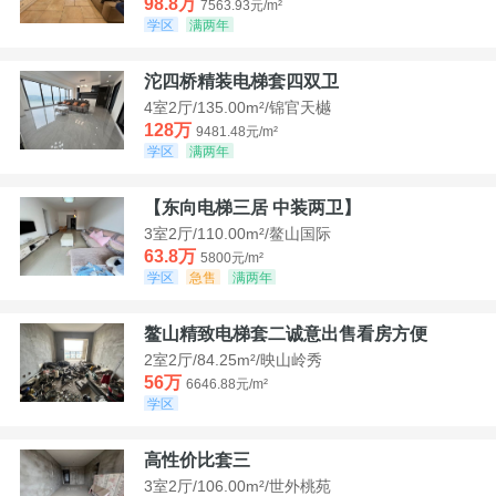
98.8万
7563.93元/m²
学区
满两年
沱四桥精装电梯套四双卫
4室2厅/135.00m²/锦官天樾
128万
9481.48元/m²
学区
满两年
【东向电梯三居 中装两卫】
3室2厅/110.00m²/鳌山国际
63.8万
5800元/m²
学区
急售
满两年
鳌山精致电梯套二诚意出售看房方便
2室2厅/84.25m²/映山岭秀
56万
6646.88元/m²
学区
高性价比套三
3室2厅/106.00m²/世外桃苑