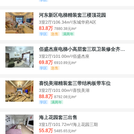
河东新区电梯精装套三楼顶花园
3室2厅/106.34m²/东城华府A区
83.8万
7880.38元/m²
学区
急售
满两年
佰盛杰座电梯小高层套三双卫装修全齐诚意出售
3室2厅/101.00m²/佰盛杰座
69.8万
6910.89元/m²
学区
急售
喜悦美湖精装套三带结构板带车位
3室2厅/101.00m²/喜悦美湖
88.8万
8792.08元/m²
学区
满两年
海上花园套三出售
3室1厅/101.72m²/海上花园三期
55.8万
5485.65元/m²