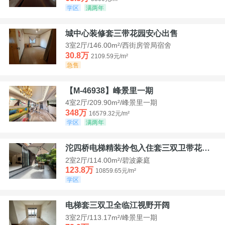
学区
满两年
城中心装修套三带花园安心出售
3室2厅/146.00m²/西街房管局宿舍
30.8万
2109.59元/m²
急售
【M-46938】峰景里一期
4室2厅/209.90m²/峰景里一期
348万
16579.32元/m²
学区
满两年
沱四桥电梯精装拎包入住套三双卫带花园40平米带车位
2室2厅/114.00m²/碧波豪庭
123.8万
10859.65元/m²
学区
电梯套三双卫全临江视野开阔
3室2厅/113.17m²/峰景里一期