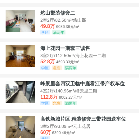
悠山郡装修套二
2室2厅/82.50m²/悠山郡
49.8万
6036.36元/m²
学区
满两年
海上花园一期套三诚售
3室2厅/112.50m²/海上花园一二期
52.8万
4693.33元/m²
学区
急售
满两年
峰景里套四双卫临中庭看江带产权车位诚售
4室2厅/140.96m²/峰景里二期
112.8万
8002.27元/m²
学区
急售
满两年
高铁新城片区 精装修套三带花园送车位
3室2厅/93.89m²/云上花居
60万
6390.46元/m²
学区