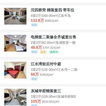
沱四桥旁 精装套四 带车位
4室2厅/160.00m²/江东半岛
132.8万
8300元/m²
学区
电梯套二装修全齐诚意出售
2室2厅/82.00m²/东湖胜景一期
46.8万
5707.32元/m²
学区
急售
满两年
江水湾前后对中庭
3室2厅/125.00m²/江水湾一二期
66万
5280元/m²
学区
东城华府精装套三
3室2厅/109.00m²/东城华府B区
105万
9633.03元/m²
学区