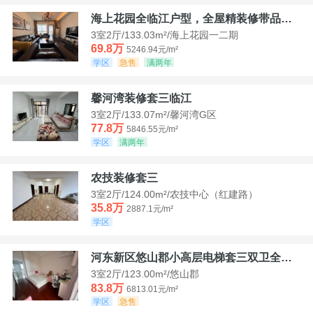
海上花园全临江户型，全屋精装修带品牌家具家电，诚意出售！
3室2厅/133.03m²/海上花园一二期
69.8万
5246.94元/m²
学区
急售
满两年
馨河湾装修套三临江
3室2厅/133.07m²/馨河湾G区
77.8万
5846.55元/m²
学区
满两年
农技装修套三
3室2厅/124.00m²/农技中心（红建路）
35.8万
2887.1元/m²
学区
河东新区悠山郡小高层电梯套三双卫全装带家具家电
3室2厅/123.00m²/悠山郡
83.8万
6813.01元/m²
学区
急售