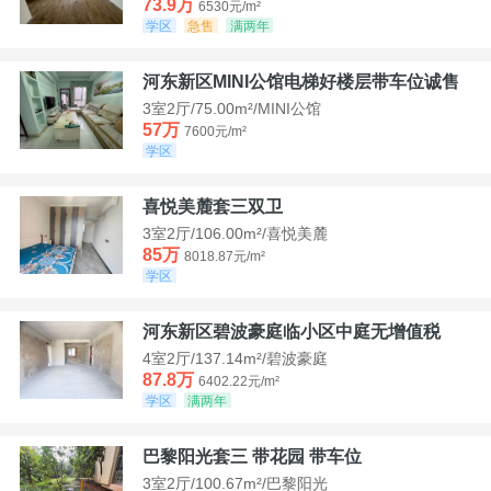
73.9万
6530元/m²
学区
急售
满两年
河东新区MINI公馆电梯好楼层带车位诚售
3室2厅/75.00m²/MINI公馆
57万
7600元/m²
学区
喜悦美麓套三双卫
3室2厅/106.00m²/喜悦美麓
85万
8018.87元/m²
学区
河东新区碧波豪庭临小区中庭无增值税
4室2厅/137.14m²/碧波豪庭
87.8万
6402.22元/m²
学区
满两年
巴黎阳光套三 带花园 带车位
3室2厅/100.67m²/巴黎阳光