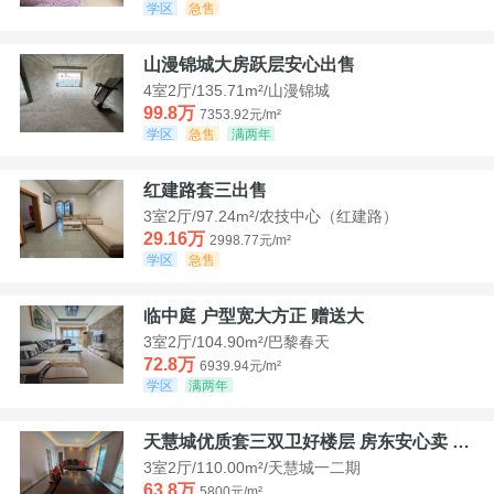
学区
急售
山漫锦城大房跃层安心出售
4室2厅/135.71m²/山漫锦城
99.8万
7353.92元/m²
学区
急售
满两年
红建路套三出售
3室2厅/97.24m²/农技中心（红建路）
29.16万
2998.77元/m²
学区
急售
临中庭 户型宽大方正 赠送大
3室2厅/104.90m²/巴黎春天
72.8万
6939.94元/m²
学区
满两年
天慧城优质套三双卫好楼层 房东安心卖 价格好谈
3室2厅/110.00m²/天慧城一二期
63.8万
5800元/m²