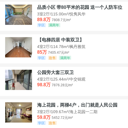
品质小区 带80平米的花园 送一个人防车位
3室2厅/115.00m²/悦隽风华
89.8万
7808.7元/m²
学区
满两年
【电梯四居 中装双卫】
4室2厅/114.78m²/枫丹雅筑
85万
7405.47元/m²
学区
急售
满两年
公园旁大套三双卫
4室2厅/125.44m²/中交锦观
98.8万
7876.28元/m²
海上花园，两梯4户，出门就是人民公园
3室2厅/109.67m²/海上花园一二期
59.8万
5452.72元/m²
学区
急售