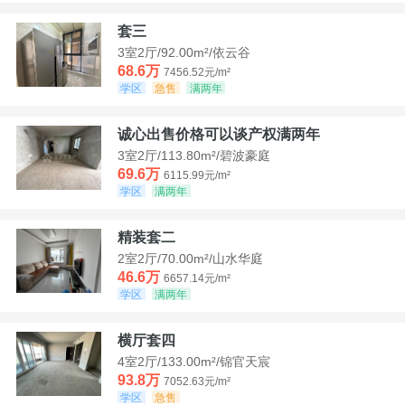
套三
3室2厅/92.00m²/依云谷
68.6万
7456.52元/m²
学区
急售
满两年
诚心出售价格可以谈产权满两年
3室2厅/113.80m²/碧波豪庭
69.6万
6115.99元/m²
学区
满两年
精装套二
2室2厅/70.00m²/山水华庭
46.6万
6657.14元/m²
学区
满两年
横厅套四
4室2厅/133.00m²/锦官天宸
93.8万
7052.63元/m²
学区
急售