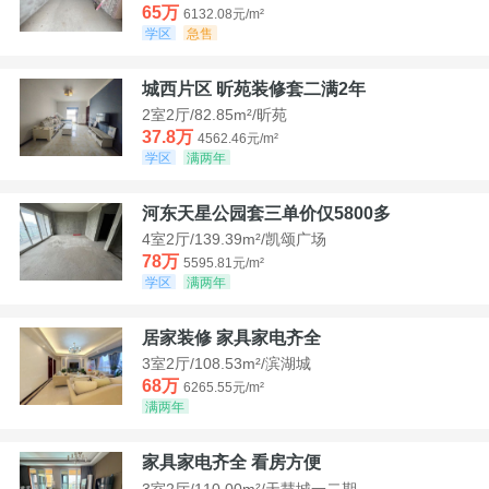
65万
6132.08元/m²
学区
急售
城西片区 昕苑装修套二满2年
2室2厅/82.85m²/昕苑
37.8万
4562.46元/m²
学区
满两年
河东天星公园套三单价仅5800多
4室2厅/139.39m²/凯颂广场
78万
5595.81元/m²
学区
满两年
居家装修 家具家电齐全
3室2厅/108.53m²/滨湖城
68万
6265.55元/m²
满两年
家具家电齐全 看房方便
3室2厅/110.00m²/天慧城一二期