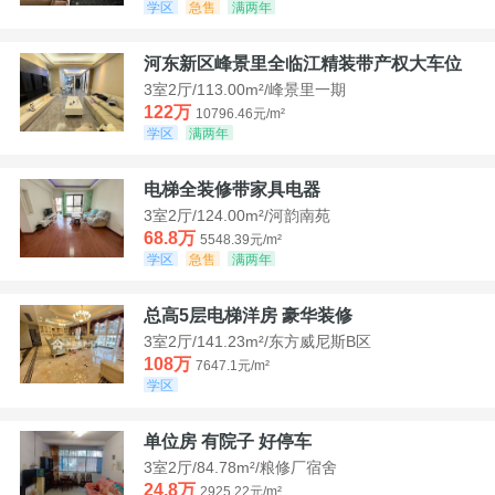
学区
急售
满两年
河东新区峰景里全临江精装带产权大车位
3室2厅/113.00m²/峰景里一期
122万
10796.46元/m²
学区
满两年
电梯全装修带家具电器
3室2厅/124.00m²/河韵南苑
68.8万
5548.39元/m²
学区
急售
满两年
总高5层电梯洋房 豪华装修
3室2厅/141.23m²/东方威尼斯B区
108万
7647.1元/m²
学区
单位房 有院子 好停车
3室2厅/84.78m²/粮修厂宿舍
24.8万
2925.22元/m²