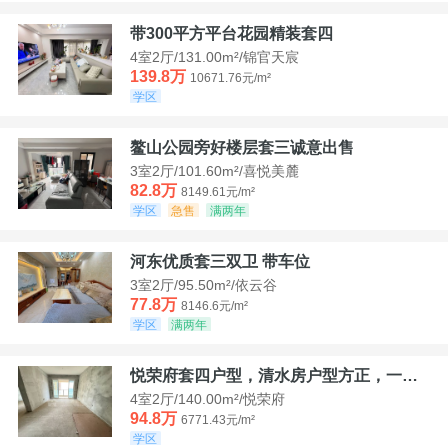
带300平方平台花园精装套四
4室2厅/131.00m²/锦官天宸
139.8万
10671.76元/m²
学区
鳌山公园旁好楼层套三诚意出售
3室2厅/101.60m²/喜悦美麓
82.8万
8149.61元/m²
学区
急售
满两年
河东优质套三双卫 带车位
3室2厅/95.50m²/依云谷
77.8万
8146.6元/m²
学区
满两年
悦荣府套四户型，清水房户型方正，一口价94，8
4室2厅/140.00m²/悦荣府
94.8万
6771.43元/m²
学区