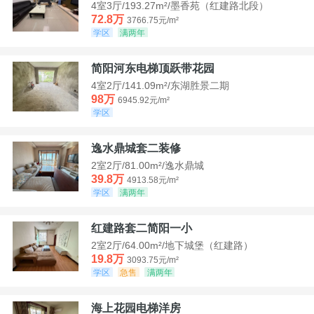
4室3厅/193.27m²/墨香苑（红建路北段）
72.8万
3766.75元/m²
学区
满两年
简阳河东电梯顶跃带花园
4室2厅/141.09m²/东湖胜景二期
98万
6945.92元/m²
学区
逸水鼎城套二装修
2室2厅/81.00m²/逸水鼎城
39.8万
4913.58元/m²
学区
满两年
红建路套二简阳一小
2室2厅/64.00m²/地下城堡（红建路）
19.8万
3093.75元/m²
学区
急售
满两年
海上花园电梯洋房