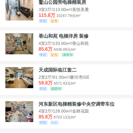
鳌山公园旁电梯精装房
3室2厅/113.00m²/喜悦美麓
115.8万
10247.79元/m²
学区
急售
香山和苑 电梯洋房 装修
4室2厅/133.00m²/香山和苑
85.6万
6436.09元/m²
学区
急售
满两年
天成国际临江套二
2室2厅/91.00m²/馨河湾G区
59.8万
6571.43元/m²
学区
满两年
河东新区电梯精装修中央空调带车位
4室2厅/128.00m²/金财花园
85.8万
6703.13元/m²
学区
全款