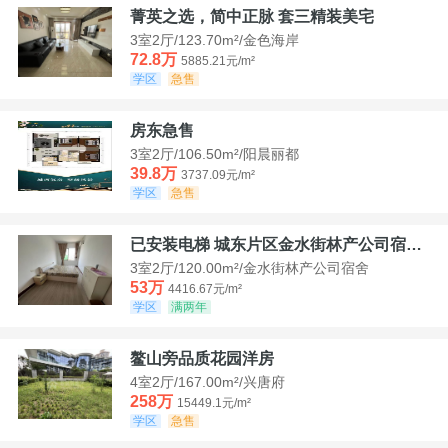
菁英之选，简中正脉 套三精装美宅
3室2厅/123.70m²/金色海岸
72.8万
5885.21元/m²
学区
急售
房东急售
3室2厅/106.50m²/阳晨丽都
39.8万
3737.09元/m²
学区
急售
已安装电梯 城东片区金水街林产公司宿舍套三可看江景
3室2厅/120.00m²/金水街林产公司宿舍
53万
4416.67元/m²
学区
满两年
鳌山旁品质花园洋房
4室2厅/167.00m²/兴唐府
258万
15449.1元/m²
学区
急售