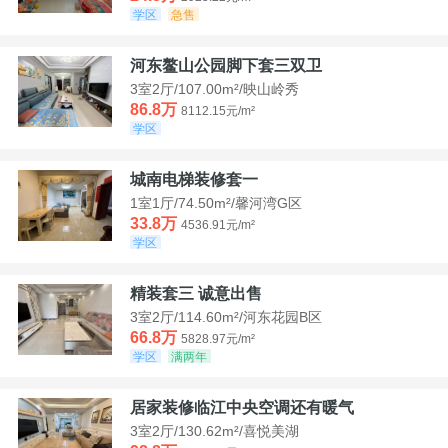
学区
急售
河东鳌山公园脚下套三双卫
3室2厅/107.00m²/映山岭秀
86.8万
8112.15元/m²
学区
城南电梯装修套一
1室1厅/74.50m²/馨河湾G区
33.8万
4536.91元/m²
学区
精装套三 诚意出售
3室2厅/114.60m²/河东花园B区
66.8万
5828.97元/m²
学区
满两年
居家装修临江中央空调还有暖气
3室2厅/130.62m²/喜悦美湖