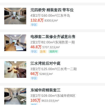
沱四桥旁 精装套四 带车位
4室2厅/160.00m²/江东半岛
132.8万
8300元/m²
学区
电梯套二装修全齐诚意出售
2室2厅/82.00m²/东湖胜景一期
46.8万
5707.32元/m²
学区
急售
满两年
江水湾前后对中庭
3室2厅/125.00m²/江水湾一二期
66万
5280元/m²
学区
东城华府精装套三
3室2厅/109.00m²/东城华府B区
105万
9633.03元/m²
学区