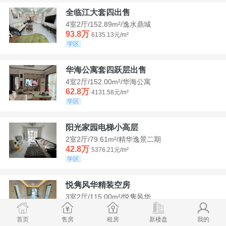
全临江大套四出售
4室2厅/152.89m²/逸水鼎城
93.8万
6135.13元/m²
学区
华海公寓套四跃层出售
4室2厅/152.00m²/华海公寓
62.8万
4131.58元/m²
学区
阳光家园电梯小高层
2室2厅/79.61m²/精华逸景二期
42.8万
5376.21元/m²
学区
悦隽风华精装空房
3室2厅/115.00m²/悦隽风华
95万
8260.87元/m²
学区
满两年
首页
售房
租房
新楼盘
我的