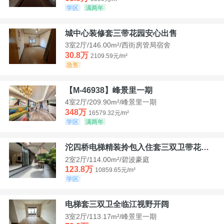
学区
满两年
城中心装修套三带花园安心出售
3室2厅/146.00m²/西街房管局宿舍
30.8万
2109.59元/m²
急售
【M-46938】峰景里一期
4室2厅/209.90m²/峰景里一期
348万
16579.32元/m²
学区
满两年
沱四桥电梯精装拎包入住套三双卫带花园40平米带车位
2室2厅/114.00m²/碧波豪庭
123.8万
10859.65元/m²
学区
电梯套三双卫全临江视野开阔
3室2厅/113.17m²/峰景里一期