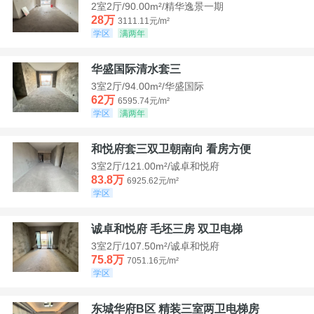
2室2厅/90.00m²/精华逸景一期
28万
3111.11元/m²
学区
满两年
华盛国际清水套三
3室2厅/94.00m²/华盛国际
62万
6595.74元/m²
学区
满两年
和悦府套三双卫朝南向 看房方便
3室2厅/121.00m²/诚卓和悦府
83.8万
6925.62元/m²
学区
诚卓和悦府 毛坯三房 双卫电梯
3室2厅/107.50m²/诚卓和悦府
75.8万
7051.16元/m²
学区
东城华府B区 精装三室两卫电梯房