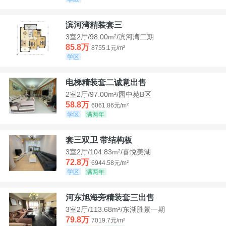
滨河湾精装套三
3室2厅/98.00m²/滨河湾二期
85.8万
8755.1元/m²
学区
电梯精装套二诚意出售
2室2厅/97.00m²/园中苑B区
58.8万
6061.86元/m²
学区
满两年
套三双卫 带结构板
3室2厅/104.83m²/喜悦美湖
72.8万
6944.58元/m²
学区
满两年
河东旭海旁精装套三出售
3室2厅/113.68m²/东湖胜景一期
79.8万
7019.7元/m²