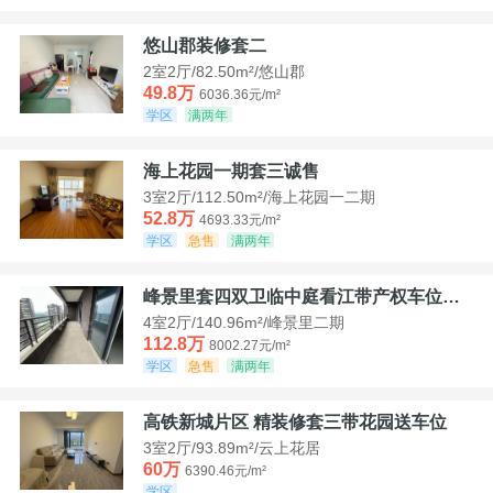
悠山郡装修套二
2室2厅/82.50m²/悠山郡
49.8万
6036.36元/m²
学区
满两年
海上花园一期套三诚售
3室2厅/112.50m²/海上花园一二期
52.8万
4693.33元/m²
学区
急售
满两年
峰景里套四双卫临中庭看江带产权车位诚售
4室2厅/140.96m²/峰景里二期
112.8万
8002.27元/m²
学区
急售
满两年
高铁新城片区 精装修套三带花园送车位
3室2厅/93.89m²/云上花居
60万
6390.46元/m²
学区