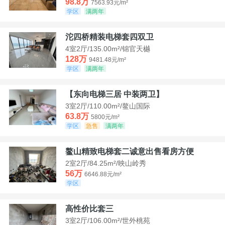
98.8万
7563.93元/m²
学区
满两年
沱四桥精装电梯套四双卫
4室2厅/135.00m²/锦官天樾
128万
9481.48元/m²
学区
满两年
【东向电梯三居 中装两卫】
3室2厅/110.00m²/鳌山国际
63.8万
5800元/m²
学区
急售
满两年
鳌山精致电梯套二诚意出售看房方便
2室2厅/84.25m²/映山岭秀
56万
6646.88元/m²
学区
高性价比套三
3室2厅/106.00m²/世外桃苑