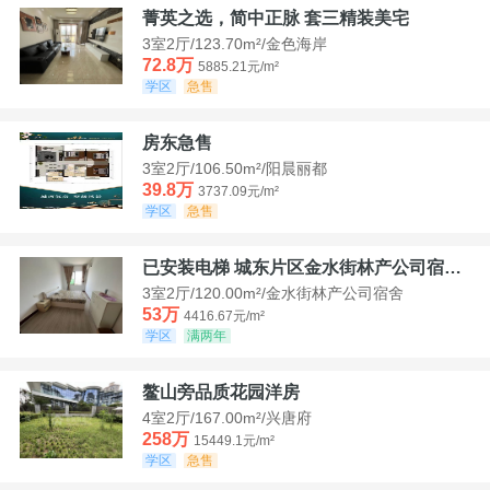
菁英之选，简中正脉 套三精装美宅
3室2厅/123.70m²/金色海岸
72.8万
5885.21元/m²
学区
急售
房东急售
3室2厅/106.50m²/阳晨丽都
39.8万
3737.09元/m²
学区
急售
已安装电梯 城东片区金水街林产公司宿舍套三可看江景
3室2厅/120.00m²/金水街林产公司宿舍
53万
4416.67元/m²
学区
满两年
鳌山旁品质花园洋房
4室2厅/167.00m²/兴唐府
258万
15449.1元/m²
学区
急售