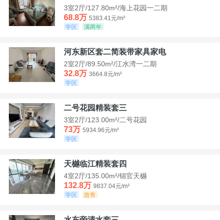
3室2厅/127.80m²/海上花园一二期
68.8万
5383.41元/m²
学区
满两年
河东新区套二简装带家具家电
2室2厅/89.50m²/江水湾一二期
32.8万
3664.8元/m²
学区
二号花园精装套三
3室2厅/123.00m²/二号花园
73万
5934.96元/m²
学区
天樾临江精装套四
4室2厅/135.00m²/锦官天樾
132.8万
9837.04元/m²
学区
急售
水东旁清水套三