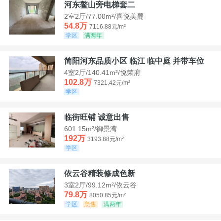
河东鳌山旁电梯套二
2室2厅/77.00m²/喜悦美麓
54.8万
7116.88元/m²
学区
满两年
简阳河东品质小区 临江 临中庭 并带车位
4室2厅/140.41m²/悦荣府
102.8万
7321.42元/m²
学区
临街旺铺 诚意出售
601.15m²/御景湾
192万
3193.88元/m²
学区
依云谷精装修成色新
3室2厅/99.12m²/依云谷
79.8万
8050.85元/m²
学区
急售
满两年