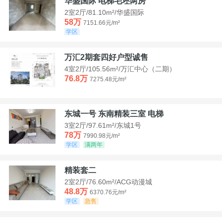
华盛国际 电梯毛坯两房
2室2厅/81.10m²/华盛国际
58万
7151.66元/m²
学区
万汇2期套四好户型诚售
4室2厅/105.56m²/万汇中心（二期）
76.8万
7275.48元/m²
东城一号 东南精装三室 电梯
3室2厅/97.61m²/东城1号
78万
7990.98元/m²
学区
满两年
精装套二
2室2厅/76.60m²/ACG动漫城
48.8万
6370.76元/m²
学区
急售