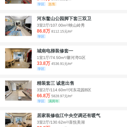
学区
急售
河东鳌山公园脚下套三双卫
3室2厅/107.00m²/映山岭秀
86.8万
8112.15元/m²
学区
城南电梯装修套一
1室1厅/74.50m²/馨河湾G区
33.8万
4536.91元/m²
学区
精装套三 诚意出售
3室2厅/114.60m²/河东花园B区
66.8万
5828.97元/m²
学区
满两年
居家装修临江中央空调还有暖气
3室2厅/130.62m²/喜悦美湖