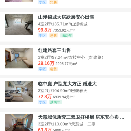
学区
急售
山漫锦城大房跃层安心出售
4室2厅/135.71m²/山漫锦城
99.8万
7353.92元/m²
学区
急售
满两年
红建路套三出售
3室2厅/97.24m²/农技中心（红建路）
29.16万
2998.77元/m²
学区
急售
临中庭 户型宽大方正 赠送大
3室2厅/104.90m²/巴黎春天
72.8万
6939.94元/m²
学区
满两年
天慧城优质套三双卫好楼层 房东安心卖 价格好谈
3室2厅/110.00m²/天慧城一二期
63.8万
5800元/m²