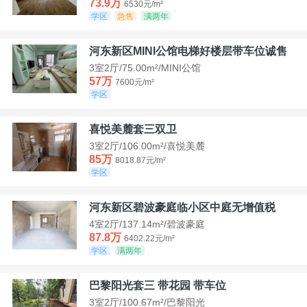
73.9万
6530元/m²
学区
急售
满两年
河东新区MINI公馆电梯好楼层带车位诚售
3室2厅/75.00m²/MINI公馆
57万
7600元/m²
学区
喜悦美麓套三双卫
3室2厅/106.00m²/喜悦美麓
85万
8018.87元/m²
学区
河东新区碧波豪庭临小区中庭无增值税
4室2厅/137.14m²/碧波豪庭
87.8万
6402.22元/m²
学区
满两年
巴黎阳光套三 带花园 带车位
3室2厅/100.67m²/巴黎阳光