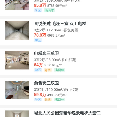
3室2厅/109.00m²/园中苑B区
95.8万
8788.99元/m²
学区
满两年
喜悦美麓 毛坯三室 双卫电梯
3室2厅/112.86m²/喜悦美麓
78.8万
6982.1元/m²
学区
电梯套三单卫
3室2厅/98.00m²/香山和苑
64万
6530.61元/m²
学区
急售
满两年
急售套三双卫
3室2厅/120.00m²/香山和苑
59.8万
4983.33元/m²
学区
急售
满两年
城北人民公园旁精华逸景电梯大套二