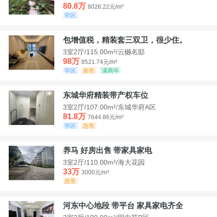
80.8万
8026.22元/m²
学区
包增值税，精装套三双卫，很少住。
3室2厅/115.00m²/云樾名邸
98万
8521.74元/m²
学区
急售
满两年
东城华府精装带产权车位
3室2厅/107.00m²/东城华府A区
81.8万
7644.86元/m²
学区
急售
养马 好房出售 带家具家电
3室2厅/110.00m²/海大花园
33万
3000元/m²
急售
河东中心地段 带平台 家具家电齐全