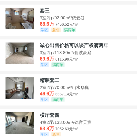
套三
3室2厅/92.00m²/依云谷
68.6万
7456.52元/m²
学区
急售
满两年
诚心出售价格可以谈产权满两年
3室2厅/113.80m²/碧波豪庭
69.6万
6115.99元/m²
学区
满两年
精装套二
2室2厅/70.00m²/山水华庭
46.6万
6657.14元/m²
学区
满两年
横厅套四
4室2厅/133.00m²/锦官天宸
93.8万
7052.63元/m²
学区
急售