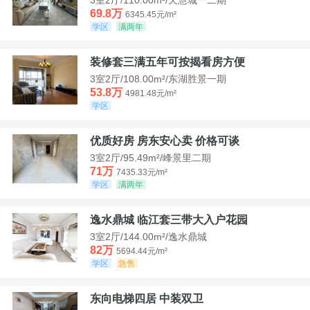
69.8万
6345.45元/m²
学区
满两年
装修套三满五年可按揭看房方便
3室2厅/108.00m²/东湖胜景一期
53.8万
4981.48元/m²
学区
优质好房 房东安心卖 价格可谈
3室2厅/95.49m²/峰景里二期
71万
7435.33元/m²
学区
满两年
逸水鼎城 临江套三带大入户花园
3室2厅/144.00m²/逸水鼎城
82万
5694.44元/m²
学区
急售
东向电梯四居 中装双卫