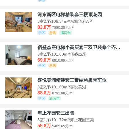
河东新区电梯精装套三楼顶花园
3室2厅/106.34m²/东城华府A区
83.8万
7880.38元/m²
学区
急售
满两年
佰盛杰座电梯小高层套三双卫装修全齐诚意出售
3室2厅/101.00m²/佰盛杰座
69.8万
6910.89元/m²
学区
急售
喜悦美湖精装套三带结构板带车位
3室2厅/101.00m²/喜悦美湖
88.8万
8792.08元/m²
学区
满两年
海上花园套三出售
3室1厅/101.72m²/海上花园三期
55.8万
5485.65元/m²