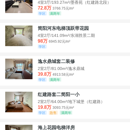
4室3厅/193.27m²/墨香苑（红建路北段）
72.8万
3766.75元/m²
学区
满两年
简阳河东电梯顶跃带花园
4室2厅/141.09m²/东湖胜景二期
98万
6945.92元/m²
学区
逸水鼎城套二装修
2室2厅/81.00m²/逸水鼎城
39.8万
4913.58元/m²
学区
满两年
红建路套二简阳一小
2室2厅/64.00m²/地下城堡（红建路）
19.8万
3093.75元/m²
学区
急售
满两年
海上花园电梯洋房