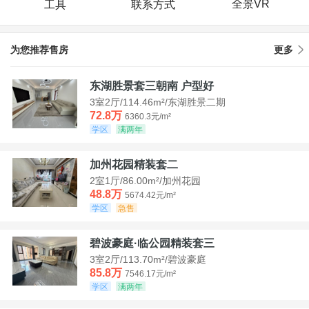
全景VR
工具
联系方式
为您推荐售房
更多
东湖胜景套三朝南 户型好
3室2厅/114.46m²/东湖胜景二期
72.8万
6360.3元/m²
学区
满两年
加州花园精装套二
2室1厅/86.00m²/加州花园
48.8万
5674.42元/m²
学区
急售
碧波豪庭·临公园精装套三
3室2厅/113.70m²/碧波豪庭
85.8万
7546.17元/m²
学区
满两年