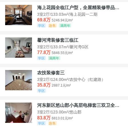
海上花园全临江户型，全屋精装修带品牌家具家电，诚意出售！
3室2厅/133.03m²/海上花园一二期
69.8万
5246.94元/m²
学区
急售
满两年
馨河湾装修套三临江
3室2厅/133.07m²/馨河湾G区
77.8万
5846.55元/m²
学区
满两年
农技装修套三
3室2厅/124.00m²/农技中心（红建路）
35.8万
2887.1元/m²
学区
河东新区悠山郡小高层电梯套三双卫全装带家具家电
3室2厅/123.00m²/悠山郡
83.8万
6813.01元/m²
学区
急售