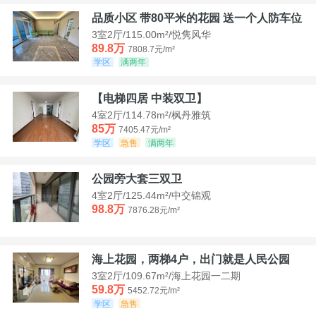
品质小区 带80平米的花园 送一个人防车位
3室2厅/115.00m²/悦隽风华
89.8万
7808.7元/m²
学区
满两年
【电梯四居 中装双卫】
4室2厅/114.78m²/枫丹雅筑
85万
7405.47元/m²
学区
急售
满两年
公园旁大套三双卫
4室2厅/125.44m²/中交锦观
98.8万
7876.28元/m²
海上花园，两梯4户，出门就是人民公园
3室2厅/109.67m²/海上花园一二期
59.8万
5452.72元/m²
学区
急售