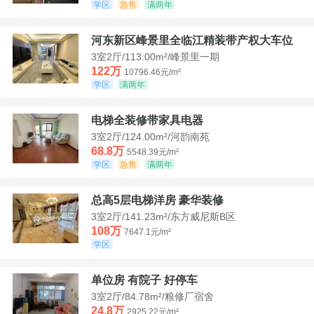
学区
急售
满两年
河东新区峰景里全临江精装带产权大车位
3室2厅/113.00m²/峰景里一期
122万
10796.46元/m²
学区
满两年
电梯全装修带家具电器
3室2厅/124.00m²/河韵南苑
68.8万
5548.39元/m²
学区
急售
满两年
总高5层电梯洋房 豪华装修
3室2厅/141.23m²/东方威尼斯B区
108万
7647.1元/m²
学区
单位房 有院子 好停车
3室2厅/84.78m²/粮修厂宿舍
24.8万
2925.22元/m²