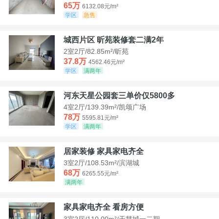
65万
6132.08元/m²
学区
急售
城西片区 昕苑装修套二满2年
2室2厅/82.85m²/昕苑
37.8万
4562.46元/m²
学区
满两年
河东天星公园套三单价仅5800多
4室2厅/139.39m²/凯颂广场
78万
5595.81元/m²
学区
满两年
居家装修 家具家电齐全
3室2厅/108.53m²/滨湖城
68万
6265.55元/m²
满两年
家具家电齐全 看房方便
3室2厅/110.00m²/天慧城一二期