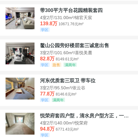
带300平方平台花园精装套四
4室2厅/131.00m²/锦官天宸
139.8万
10671.76元/m²
学区
鳌山公园旁好楼层套三诚意出售
3室2厅/101.60m²/喜悦美麓
82.8万
8149.61元/m²
学区
急售
满两年
河东优质套三双卫 带车位
3室2厅/95.50m²/依云谷
77.8万
8146.6元/m²
学区
满两年
悦荣府套四户型，清水房户型方正，一口价94，8
4室2厅/140.00m²/悦荣府
94.8万
6771.43元/m²
学区