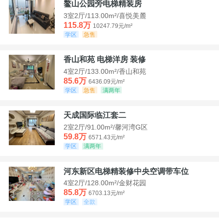
鳌山公园旁电梯精装房
3室2厅/113.00m²/喜悦美麓
115.8万
10247.79元/m²
学区
急售
香山和苑 电梯洋房 装修
4室2厅/133.00m²/香山和苑
85.6万
6436.09元/m²
学区
急售
满两年
天成国际临江套二
2室2厅/91.00m²/馨河湾G区
59.8万
6571.43元/m²
学区
满两年
河东新区电梯精装修中央空调带车位
4室2厅/128.00m²/金财花园
85.8万
6703.13元/m²
学区
全款