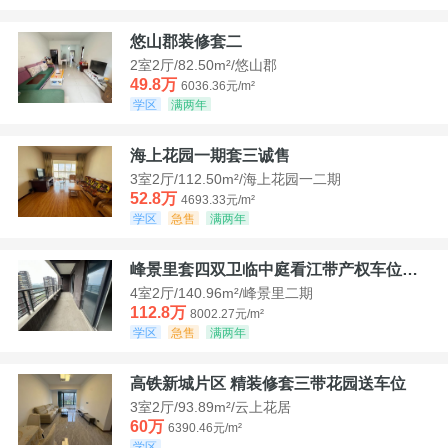
悠山郡装修套二
2室2厅/82.50m²/悠山郡
49.8万
6036.36元/m²
学区
满两年
海上花园一期套三诚售
3室2厅/112.50m²/海上花园一二期
52.8万
4693.33元/m²
学区
急售
满两年
峰景里套四双卫临中庭看江带产权车位诚售
4室2厅/140.96m²/峰景里二期
112.8万
8002.27元/m²
学区
急售
满两年
高铁新城片区 精装修套三带花园送车位
3室2厅/93.89m²/云上花居
60万
6390.46元/m²
学区