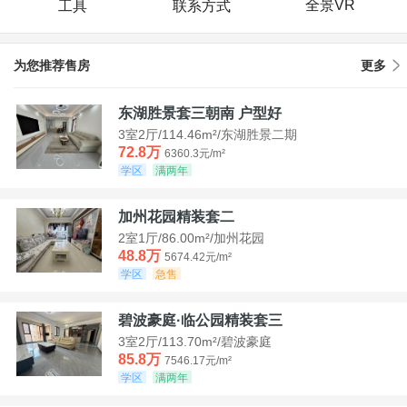
全景VR
工具
联系方式
为您推荐售房
更多
东湖胜景套三朝南 户型好
3室2厅/114.46m²/东湖胜景二期
72.8万
6360.3元/m²
学区
满两年
加州花园精装套二
2室1厅/86.00m²/加州花园
48.8万
5674.42元/m²
学区
急售
碧波豪庭·临公园精装套三
3室2厅/113.70m²/碧波豪庭
85.8万
7546.17元/m²
学区
满两年