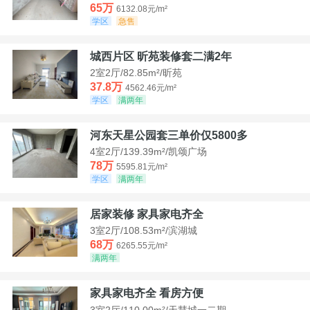
65万
6132.08元/m²
学区
急售
城西片区 昕苑装修套二满2年
2室2厅/82.85m²/昕苑
37.8万
4562.46元/m²
学区
满两年
河东天星公园套三单价仅5800多
4室2厅/139.39m²/凯颂广场
78万
5595.81元/m²
学区
满两年
居家装修 家具家电齐全
3室2厅/108.53m²/滨湖城
68万
6265.55元/m²
满两年
家具家电齐全 看房方便
3室2厅/110.00m²/天慧城一二期