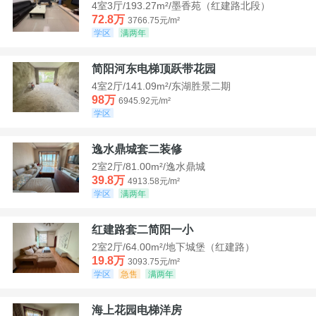
4室3厅/193.27m²/墨香苑（红建路北段）
72.8万
3766.75元/m²
学区
满两年
简阳河东电梯顶跃带花园
4室2厅/141.09m²/东湖胜景二期
98万
6945.92元/m²
学区
逸水鼎城套二装修
2室2厅/81.00m²/逸水鼎城
39.8万
4913.58元/m²
学区
满两年
红建路套二简阳一小
2室2厅/64.00m²/地下城堡（红建路）
19.8万
3093.75元/m²
学区
急售
满两年
海上花园电梯洋房