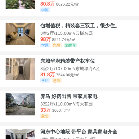
80.8万
8026.22元/m²
学区
包增值税，精装套三双卫，很少住。
3室2厅/115.00m²/云樾名邸
98万
8521.74元/m²
学区
急售
满两年
东城华府精装带产权车位
3室2厅/107.00m²/东城华府A区
81.8万
7644.86元/m²
学区
急售
养马 好房出售 带家具家电
3室2厅/110.00m²/海大花园
33万
3000元/m²
急售
河东中心地段 带平台 家具家电齐全