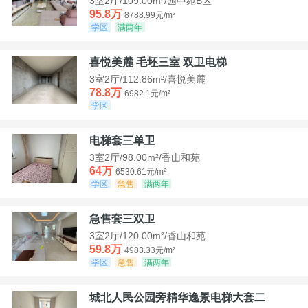
3室2厅/109.00m²/园中苑B区
95.8万
8788.99元/m²
学区
满两年
喜悦美麓 毛坯三室 双卫电梯
3室2厅/112.86m²/喜悦美麓
78.8万
6982.1元/m²
学区
电梯套三单卫
3室2厅/98.00m²/香山和苑
64万
6530.61元/m²
学区
急售
满两年
急售套三双卫
3室2厅/120.00m²/香山和苑
59.8万
4983.33元/m²
学区
急售
满两年
城北人民公园旁精华逸景电梯大套二