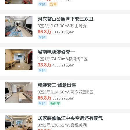
学区
急售
河东鳌山公园脚下套三双卫
3室2厅/107.00m²/映山岭秀
86.8万
8112.15元/m²
学区
城南电梯装修套一
1室1厅/74.50m²/馨河湾G区
33.8万
4536.91元/m²
学区
精装套三 诚意出售
3室2厅/114.60m²/河东花园B区
66.8万
5828.97元/m²
学区
满两年
居家装修临江中央空调还有暖气
3室2厅/130.62m²/喜悦美湖