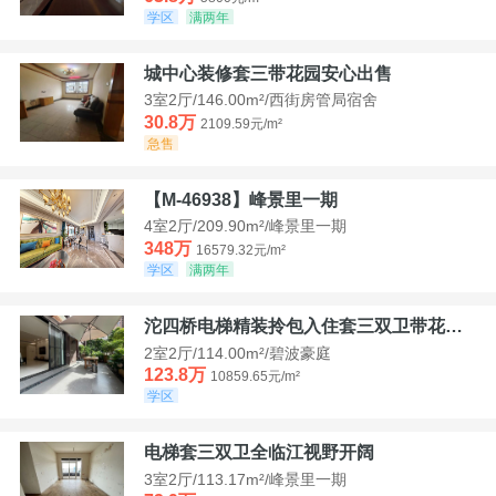
学区
满两年
城中心装修套三带花园安心出售
3室2厅/146.00m²/西街房管局宿舍
30.8万
2109.59元/m²
急售
【M-46938】峰景里一期
4室2厅/209.90m²/峰景里一期
348万
16579.32元/m²
学区
满两年
沱四桥电梯精装拎包入住套三双卫带花园40平米带车位
2室2厅/114.00m²/碧波豪庭
123.8万
10859.65元/m²
学区
电梯套三双卫全临江视野开阔
3室2厅/113.17m²/峰景里一期