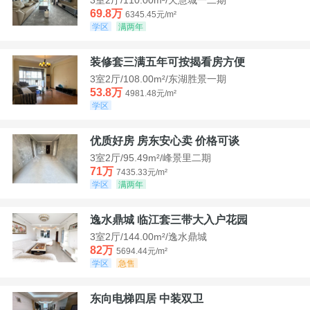
69.8万
6345.45元/m²
学区
满两年
装修套三满五年可按揭看房方便
3室2厅/108.00m²/东湖胜景一期
53.8万
4981.48元/m²
学区
优质好房 房东安心卖 价格可谈
3室2厅/95.49m²/峰景里二期
71万
7435.33元/m²
学区
满两年
逸水鼎城 临江套三带大入户花园
3室2厅/144.00m²/逸水鼎城
82万
5694.44元/m²
学区
急售
东向电梯四居 中装双卫