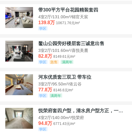
带300平方平台花园精装套四
4室2厅/131.00m²/锦官天宸
139.8万
10671.76元/m²
学区
鳌山公园旁好楼层套三诚意出售
3室2厅/101.60m²/喜悦美麓
82.8万
8149.61元/m²
学区
急售
满两年
河东优质套三双卫 带车位
3室2厅/95.50m²/依云谷
77.8万
8146.6元/m²
学区
满两年
悦荣府套四户型，清水房户型方正，一口价94，8
4室2厅/140.00m²/悦荣府
94.8万
6771.43元/m²
学区