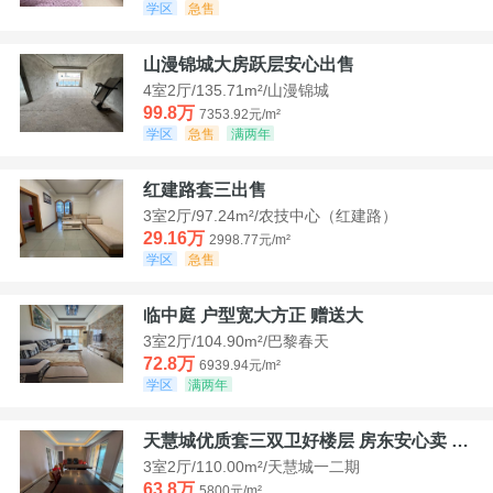
学区
急售
山漫锦城大房跃层安心出售
4室2厅/135.71m²/山漫锦城
99.8万
7353.92元/m²
学区
急售
满两年
红建路套三出售
3室2厅/97.24m²/农技中心（红建路）
29.16万
2998.77元/m²
学区
急售
临中庭 户型宽大方正 赠送大
3室2厅/104.90m²/巴黎春天
72.8万
6939.94元/m²
学区
满两年
天慧城优质套三双卫好楼层 房东安心卖 价格好谈
3室2厅/110.00m²/天慧城一二期
63.8万
5800元/m²