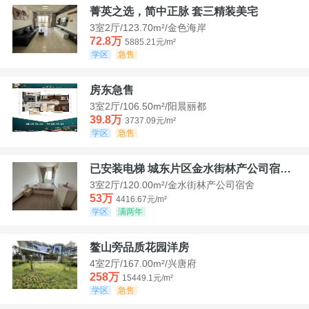
菁英之选，简中正脉 套三精装美宅
3室2厅/123.70m²/金色海岸
72.8万
5885.21元/m²
学区
急售
房东急售
3室2厅/106.50m²/阳晨丽都
39.8万
3737.09元/m²
学区
急售
已安装电梯 城东片区金水街林产公司宿舍套三可看江景
3室2厅/120.00m²/金水街林产公司宿舍
53万
4416.67元/m²
学区
满两年
鳌山旁品质花园洋房
4室2厅/167.00m²/兴唐府
258万
15449.1元/m²
学区
急售