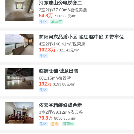
河东鳌山旁电梯套二
2室2厅/77.00m²/喜悦美麓
54.8万
7116.88元/m²
学区
满两年
简阳河东品质小区 临江 临中庭 并带车位
4室2厅/140.41m²/悦荣府
102.8万
7321.42元/m²
学区
临街旺铺 诚意出售
601.15m²/御景湾
192万
3193.88元/m²
学区
依云谷精装修成色新
3室2厅/99.12m²/依云谷
79.8万
8050.85元/m²
学区
急售
满两年