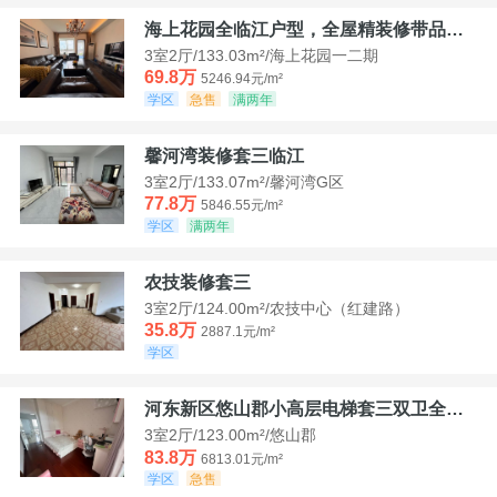
海上花园全临江户型，全屋精装修带品牌家具家电，诚意出售！
3室2厅/133.03m²/海上花园一二期
69.8万
5246.94元/m²
学区
急售
满两年
馨河湾装修套三临江
3室2厅/133.07m²/馨河湾G区
77.8万
5846.55元/m²
学区
满两年
农技装修套三
3室2厅/124.00m²/农技中心（红建路）
35.8万
2887.1元/m²
学区
河东新区悠山郡小高层电梯套三双卫全装带家具家电
3室2厅/123.00m²/悠山郡
83.8万
6813.01元/m²
学区
急售