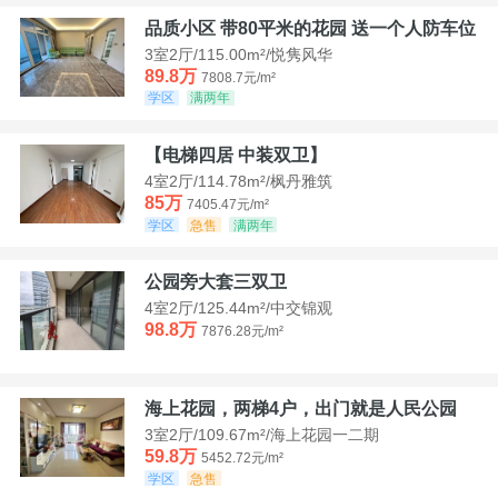
品质小区 带80平米的花园 送一个人防车位
3室2厅/115.00m²/悦隽风华
89.8万
7808.7元/m²
学区
满两年
【电梯四居 中装双卫】
4室2厅/114.78m²/枫丹雅筑
85万
7405.47元/m²
学区
急售
满两年
公园旁大套三双卫
4室2厅/125.44m²/中交锦观
98.8万
7876.28元/m²
海上花园，两梯4户，出门就是人民公园
3室2厅/109.67m²/海上花园一二期
59.8万
5452.72元/m²
学区
急售