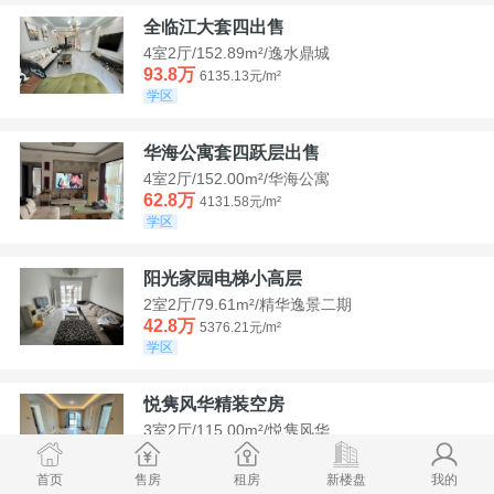
全临江大套四出售
4室2厅/152.89m²/逸水鼎城
93.8万
6135.13元/m²
学区
华海公寓套四跃层出售
4室2厅/152.00m²/华海公寓
62.8万
4131.58元/m²
学区
阳光家园电梯小高层
2室2厅/79.61m²/精华逸景二期
42.8万
5376.21元/m²
学区
悦隽风华精装空房
3室2厅/115.00m²/悦隽风华
95万
8260.87元/m²
学区
满两年
首页
售房
租房
新楼盘
我的