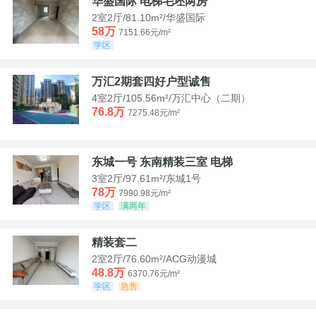
华盛国际 电梯毛坯两房
2室2厅/81.10m²/华盛国际
58万
7151.66元/m²
学区
万汇2期套四好户型诚售
4室2厅/105.56m²/万汇中心（二期）
76.8万
7275.48元/m²
东城一号 东南精装三室 电梯
3室2厅/97.61m²/东城1号
78万
7990.98元/m²
学区
满两年
精装套二
2室2厅/76.60m²/ACG动漫城
48.8万
6370.76元/m²
学区
急售