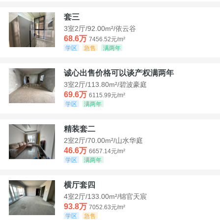
套三
3室2厅/92.00m²/依云谷
68.6万
7456.52元/m²
学区
急售
满两年
诚心出售价格可以谈产权满两年
3室2厅/113.80m²/碧波豪庭
69.6万
6115.99元/m²
学区
满两年
精装套二
2室2厅/70.00m²/山水华庭
46.6万
6657.14元/m²
学区
满两年
横厅套四
4室2厅/133.00m²/锦官天宸
93.8万
7052.63元/m²
学区
急售