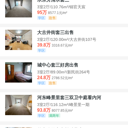
3室2厅/110.76m²/锦官天宸
95万
8577.1元/m²
学区
急售
大古井街套三出售
3室2厅/120.00m²/大古井街107号
39.8万
3316.67元/m²
学区
城中心套三好房出售
3室2厅/89.00m²/新民街264号
24.8万
2786.52元/m²
学区
急售
河东峰景里套三双卫中庭看内河
3室2厅/116.12m²/峰景里一期
93.8万
8077.85元/m²
学区
满两年