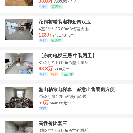
98.8万
7563.93元/m²
学区
满两年
沱四桥精装电梯套四双卫
4室2厅/135.00m²/锦官天樾
128万
9481.48元/m²
学区
满两年
【东向电梯三居 中装两卫】
3室2厅/110.00m²/鳌山国际
63.8万
5800元/m²
学区
急售
满两年
鳌山精致电梯套二诚意出售看房方便
2室2厅/84.25m²/映山岭秀
56万
6646.88元/m²
学区
高性价比套三
3室2厅/106.00m²/世外桃苑