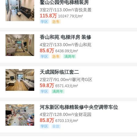
鳌山公园旁电梯精装房
3室2厅/113.00m²/喜悦美麓
115.8万
10247.79元/m²
学区
急售
香山和苑 电梯洋房 装修
4室2厅/133.00m²/香山和苑
85.6万
6436.09元/m²
学区
急售
满两年
天成国际临江套二
2室2厅/91.00m²/馨河湾G区
59.8万
6571.43元/m²
学区
满两年
河东新区电梯精装修中央空调带车位
4室2厅/128.00m²/金财花园
85.8万
6703.13元/m²
学区
全款