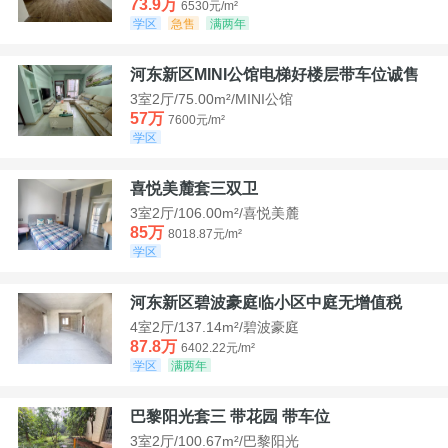
73.9万
6530元/m²
学区
急售
满两年
河东新区MINI公馆电梯好楼层带车位诚售
3室2厅/75.00m²/MINI公馆
57万
7600元/m²
学区
喜悦美麓套三双卫
3室2厅/106.00m²/喜悦美麓
85万
8018.87元/m²
学区
河东新区碧波豪庭临小区中庭无增值税
4室2厅/137.14m²/碧波豪庭
87.8万
6402.22元/m²
学区
满两年
巴黎阳光套三 带花园 带车位
3室2厅/100.67m²/巴黎阳光