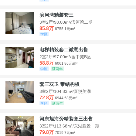
滨河湾精装套三
3室2厅/98.00m²/滨河湾二期
85.8万
8755.1元/m²
学区
电梯精装套二诚意出售
2室2厅/97.00m²/园中苑B区
58.8万
6061.86元/m²
学区
满两年
套三双卫 带结构板
3室2厅/104.83m²/喜悦美湖
72.8万
6944.58元/m²
学区
满两年
河东旭海旁精装套三出售
3室2厅/113.68m²/东湖胜景一期
79.8万
7019.7元/m²