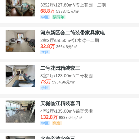
3室2厅/127.80m²/海上花园一二期
68.8万
5383.41元/m²
学区
满两年
河东新区套二简装带家具家电
2室2厅/89.50m²/江水湾一二期
32.8万
3664.8元/m²
学区
二号花园精装套三
3室2厅/123.00m²/二号花园
73万
5934.96元/m²
学区
天樾临江精装套四
4室2厅/135.00m²/锦官天樾
132.8万
9837.04元/m²
学区
急售
水东旁清水套三