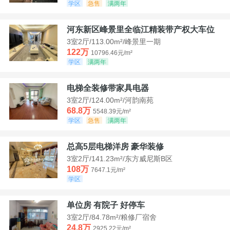
学区
急售
满两年
河东新区峰景里全临江精装带产权大车位
3室2厅/113.00m²/峰景里一期
122万
10796.46元/m²
学区
满两年
电梯全装修带家具电器
3室2厅/124.00m²/河韵南苑
68.8万
5548.39元/m²
学区
急售
满两年
总高5层电梯洋房 豪华装修
3室2厅/141.23m²/东方威尼斯B区
108万
7647.1元/m²
学区
单位房 有院子 好停车
3室2厅/84.78m²/粮修厂宿舍
24.8万
2925.22元/m²