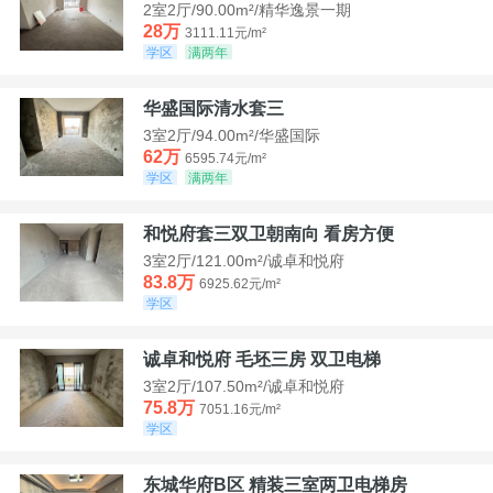
2室2厅/90.00m²/精华逸景一期
28万
3111.11元/m²
学区
满两年
华盛国际清水套三
3室2厅/94.00m²/华盛国际
62万
6595.74元/m²
学区
满两年
和悦府套三双卫朝南向 看房方便
3室2厅/121.00m²/诚卓和悦府
83.8万
6925.62元/m²
学区
诚卓和悦府 毛坯三房 双卫电梯
3室2厅/107.50m²/诚卓和悦府
75.8万
7051.16元/m²
学区
东城华府B区 精装三室两卫电梯房