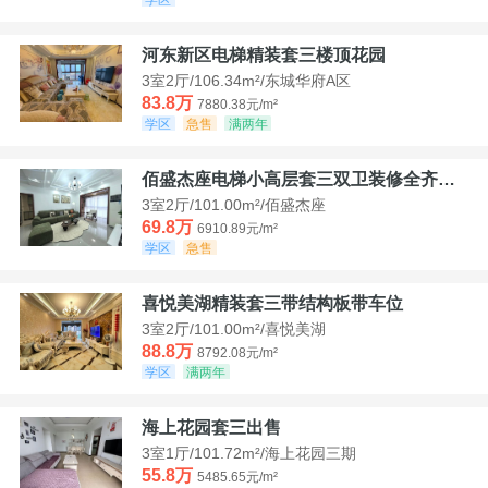
河东新区电梯精装套三楼顶花园
3室2厅/106.34m²/东城华府A区
83.8万
7880.38元/m²
学区
急售
满两年
佰盛杰座电梯小高层套三双卫装修全齐诚意出售
3室2厅/101.00m²/佰盛杰座
69.8万
6910.89元/m²
学区
急售
喜悦美湖精装套三带结构板带车位
3室2厅/101.00m²/喜悦美湖
88.8万
8792.08元/m²
学区
满两年
海上花园套三出售
3室1厅/101.72m²/海上花园三期
55.8万
5485.65元/m²