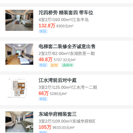
沱四桥旁 精装套四 带车位
4室2厅/160.00m²/江东半岛
132.8万
8300元/m²
学区
电梯套二装修全齐诚意出售
2室2厅/82.00m²/东湖胜景一期
46.8万
5707.32元/m²
学区
急售
满两年
江水湾前后对中庭
3室2厅/125.00m²/江水湾一二期
66万
5280元/m²
学区
东城华府精装套三
3室2厅/109.00m²/东城华府B区
105万
9633.03元/m²
学区