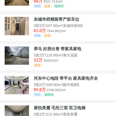
98万
8521.74元/m²
学区
急售
满两年
东城华府精装带产权车位
3室2厅/107.00m²/东城华府A区
81.8万
7644.86元/m²
学区
急售
养马 好房出售 带家具家电
3室2厅/110.00m²/海大花园
33万
3000元/m²
急售
河东中心地段 带平台 家具家电齐全
3室2厅/109.00m²/园中苑B区
95.8万
8788.99元/m²
学区
满两年
喜悦美麓 毛坯三室 双卫电梯
3室2厅/112.86m²/喜悦美麓