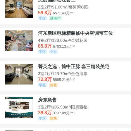
2室2厅/91.00m²/馨河湾G区
59.8万
6571.43元/m²
学区
满两年
河东新区电梯精装修中央空调带车位
4室2厅/128.00m²/金财花园
85.8万
6703.13元/m²
学区
全款
菁英之选，简中正脉 套三精装美宅
3室2厅/123.70m²/金色海岸
72.8万
5885.21元/m²
学区
急售
房东急售
3室2厅/106.50m²/阳晨丽都
39.8万
3737.09元/m²
学区
急售