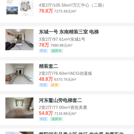
4室2厅/105.56m²/万汇中心（二期）
76.8万
7275.48元/m²
东城一号 东南精装三室 电梯
3室2厅/97.61m²/东城1号
78万
7990.98元/m²
学区
满两年
精装套二
2室2厅/76.60m²/ACG动漫城
48.8万
6370.76元/m²
学区
急售
河东鳌山旁电梯套二
2室2厅/77.00m²/喜悦美麓
54.8万
7116.88元/m²
学区
满两年