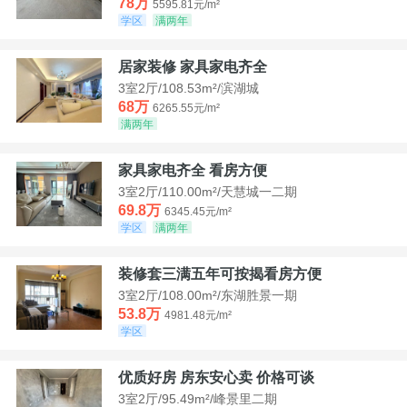
78万
5595.81元/m²
学区
满两年
居家装修 家具家电齐全
3室2厅/108.53m²/滨湖城
68万
6265.55元/m²
满两年
家具家电齐全 看房方便
3室2厅/110.00m²/天慧城一二期
69.8万
6345.45元/m²
学区
满两年
装修套三满五年可按揭看房方便
3室2厅/108.00m²/东湖胜景一期
53.8万
4981.48元/m²
学区
优质好房 房东安心卖 价格可谈
3室2厅/95.49m²/峰景里二期