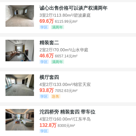
诚心出售价格可以谈产权满两年
3室2厅/113.80m²/碧波豪庭
69.6万
6115.99元/m²
学区
满两年
精装套二
2室2厅/70.00m²/山水华庭
46.6万
6657.14元/m²
学区
满两年
横厅套四
4室2厅/133.00m²/锦官天宸
93.8万
7052.63元/m²
学区
急售
沱四桥旁 精装套四 带车位
4室2厅/160.00m²/江东半岛
132.8万
8300元/m²
学区