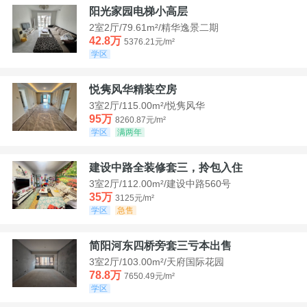
阳光家园电梯小高层
2室2厅/79.61m²/精华逸景二期
42.8万
5376.21元/m²
学区
悦隽风华精装空房
3室2厅/115.00m²/悦隽风华
95万
8260.87元/m²
学区
满两年
建设中路全装修套三，拎包入住
3室2厅/112.00m²/建设中路560号
35万
3125元/m²
学区
急售
简阳河东四桥旁套三亏本出售
3室2厅/103.00m²/天府国际花园
78.8万
7650.49元/m²
学区