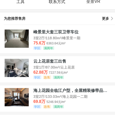
全景VR
工具
联系方式
为您推荐售房
更多
峰景里大套三双卫带车位
3室2厅/118.80m²/峰景里一期
75.6万
6363.64元/m²
学区
满两年
云上花居套三出售
3室1厅/87.00m²/云上花居
62.88万
7227.59元/m²
学区
急售
满两年
海上花园全临江户型，全屋精装修带品牌家具家电，诚意出售！
3室2厅/133.03m²/海上花园一二期
69.8万
5246.94元/m²
学区
急售
满两年