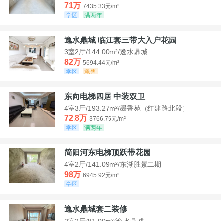
71万
7435.33元/m²
学区
满两年
逸水鼎城 临江套三带大入户花园
3室2厅/144.00m²/逸水鼎城
82万
5694.44元/m²
学区
急售
东向电梯四居 中装双卫
4室3厅/193.27m²/墨香苑（红建路北段）
72.8万
3766.75元/m²
学区
满两年
简阳河东电梯顶跃带花园
4室2厅/141.09m²/东湖胜景二期
98万
6945.92元/m²
学区
逸水鼎城套二装修
2室2厅/81.00m²/逸水鼎城