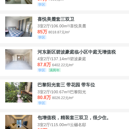
学区
喜悦美麓套三双卫
3室2厅/106.00m²/喜悦美麓
85万
8018.87元/m²
学区
河东新区碧波豪庭临小区中庭无增值税
4室2厅/137.14m²/碧波豪庭
87.8万
6402.22元/m²
学区
满两年
巴黎阳光套三 带花园 带车位
3室2厅/100.67m²/巴黎阳光
80.8万
8026.22元/m²
学区
包增值税，精装套三双卫，很少住。
3室2厅/115.00m²/云樾名邸