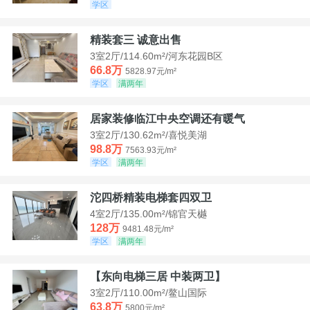
学区
精装套三 诚意出售
3室2厅/114.60m²/河东花园B区
66.8万
5828.97元/m²
学区
满两年
居家装修临江中央空调还有暖气
3室2厅/130.62m²/喜悦美湖
98.8万
7563.93元/m²
学区
满两年
沱四桥精装电梯套四双卫
4室2厅/135.00m²/锦官天樾
128万
9481.48元/m²
学区
满两年
【东向电梯三居 中装两卫】
3室2厅/110.00m²/鳌山国际
63.8万
5800元/m²