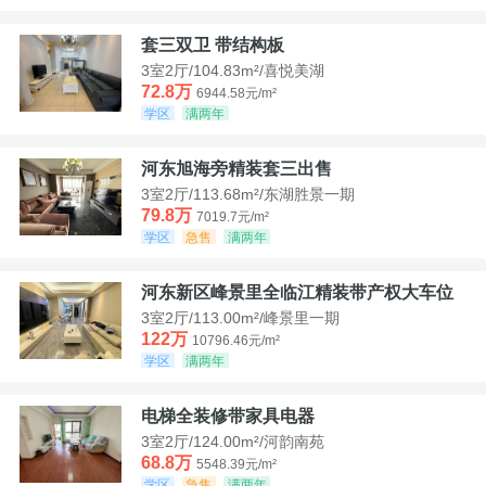
套三双卫 带结构板
3室2厅/104.83m²/喜悦美湖
72.8万
6944.58元/m²
学区
满两年
河东旭海旁精装套三出售
3室2厅/113.68m²/东湖胜景一期
79.8万
7019.7元/m²
学区
急售
满两年
河东新区峰景里全临江精装带产权大车位
3室2厅/113.00m²/峰景里一期
122万
10796.46元/m²
学区
满两年
电梯全装修带家具电器
3室2厅/124.00m²/河韵南苑
68.8万
5548.39元/m²
学区
急售
满两年