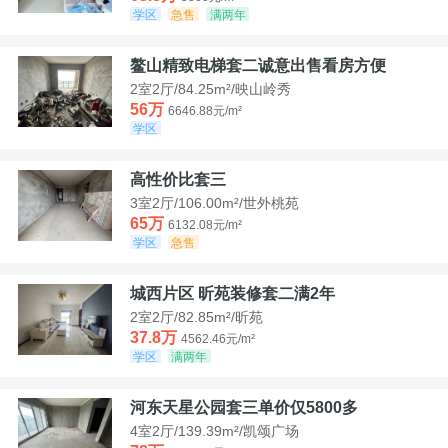
学区
急售
满两年
鳌山精致电梯套二诚意出售看房方便
2室2厅/84.25m²/映山岭秀
56万
6646.88元/m²
学区
高性价比套三
3室2厅/106.00m²/世外桃苑
65万
6132.08元/m²
学区
急售
城西片区 昕苑装修套二满2年
2室2厅/82.85m²/昕苑
37.8万
4562.46元/m²
学区
满两年
河东天星公园套三单价仅5800多
4室2厅/139.39m²/凯颂广场