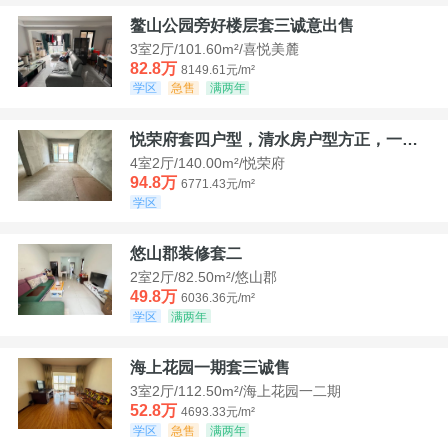
鳌山公园旁好楼层套三诚意出售
3室2厅/101.60m²/喜悦美麓
82.8万
8149.61元/m²
学区
急售
满两年
悦荣府套四户型，清水房户型方正，一口价94，8
4室2厅/140.00m²/悦荣府
94.8万
6771.43元/m²
学区
悠山郡装修套二
2室2厅/82.50m²/悠山郡
49.8万
6036.36元/m²
学区
满两年
海上花园一期套三诚售
3室2厅/112.50m²/海上花园一二期
52.8万
4693.33元/m²
学区
急售
满两年