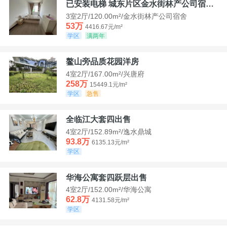
已安装电梯 城东片区金水街林产公司宿舍套三可看江景
3室2厅/120.00m²/金水街林产公司宿舍
53万
4416.67元/m²
学区
满两年
鳌山旁品质花园洋房
4室2厅/167.00m²/兴唐府
258万
15449.1元/m²
学区
急售
全临江大套四出售
4室2厅/152.89m²/逸水鼎城
93.8万
6135.13元/m²
学区
华海公寓套四跃层出售
4室2厅/152.00m²/华海公寓
62.8万
4131.58元/m²
学区