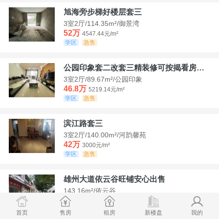
旭海旁步梯好楼层套三
3室2厅/114.35m²/御景湾
52万
4547.44元/m²
学区
急售
公园印象套二改套三精装修可按揭看房方便
3室2厅/89.67m²/公园印象
46.8万
5219.14元/m²
学区
急售
滨江路套三
3室2厅/140.00m²/河韵馨苑
42万
3000元/m²
学区
急售
雄州大道依云谷旺铺安心出售
143.16m²/依云谷
178.8万
12489.52元/m²
学区
满两年
首页
售房
租房
新楼盘
我的