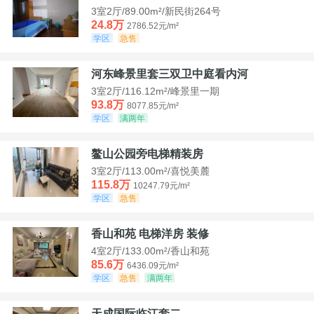
3室2厅/89.00m²/新民街264号
24.8万
2786.52元/m²
学区
急售
河东峰景里套三双卫中庭看内河
3室2厅/116.12m²/峰景里一期
93.8万
8077.85元/m²
学区
满两年
鳌山公园旁电梯精装房
3室2厅/113.00m²/喜悦美麓
115.8万
10247.79元/m²
学区
急售
香山和苑 电梯洋房 装修
4室2厅/133.00m²/香山和苑
85.6万
6436.09元/m²
学区
急售
满两年
天成国际临江套二