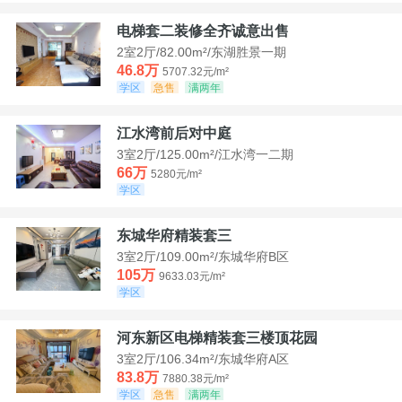
电梯套二装修全齐诚意出售
2室2厅/82.00m²/东湖胜景一期
46.8万
5707.32元/m²
学区
急售
满两年
江水湾前后对中庭
3室2厅/125.00m²/江水湾一二期
66万
5280元/m²
学区
东城华府精装套三
3室2厅/109.00m²/东城华府B区
105万
9633.03元/m²
学区
河东新区电梯精装套三楼顶花园
3室2厅/106.34m²/东城华府A区
83.8万
7880.38元/m²
学区
急售
满两年