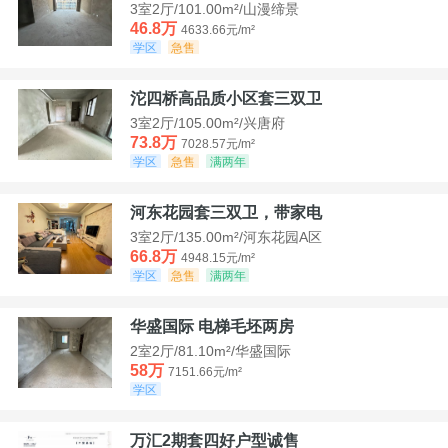
3室2厅/101.00m²/山漫缔景
46.8万
4633.66元/m²
学区
急售
沱四桥高品质小区套三双卫
3室2厅/105.00m²/兴唐府
73.8万
7028.57元/m²
学区
急售
满两年
河东花园套三双卫，带家电
3室2厅/135.00m²/河东花园A区
66.8万
4948.15元/m²
学区
急售
满两年
华盛国际 电梯毛坯两房
2室2厅/81.10m²/华盛国际
58万
7151.66元/m²
学区
万汇2期套四好户型诚售