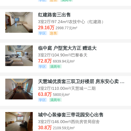
红建路套三出售
3室2厅/97.24m²/农技中心（红建路）
29.16万
2998.77元/m²
学区
急售
临中庭 户型宽大方正 赠送大
3室2厅/104.90m²/巴黎春天
72.8万
6939.94元/m²
学区
满两年
天慧城优质套三双卫好楼层 房东安心卖 价格好谈
3室2厅/110.00m²/天慧城一二期
63.8万
5800元/m²
学区
满两年
城中心装修套三带花园安心出售
3室2厅/146.00m²/西街房管局宿舍
30.8万
2109.59元/m²