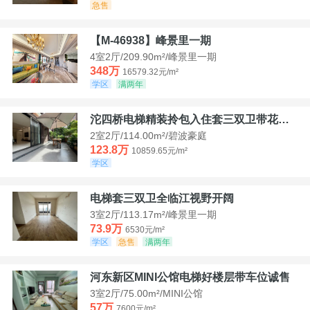
急售
【M-46938】峰景里一期
4室2厅/209.90m²/峰景里一期
348万
16579.32元/m²
学区
满两年
沱四桥电梯精装拎包入住套三双卫带花园40平米带车位
2室2厅/114.00m²/碧波豪庭
123.8万
10859.65元/m²
学区
电梯套三双卫全临江视野开阔
3室2厅/113.17m²/峰景里一期
73.9万
6530元/m²
学区
急售
满两年
河东新区MINI公馆电梯好楼层带车位诚售
3室2厅/75.00m²/MINI公馆
57万
7600元/m²