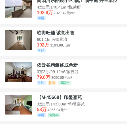
简阳河东品质小区 临江 临中庭 并带车位
4室2厅/140.41m²/悦荣府
102.8万
7321.42元/m²
学区
临街旺铺 诚意出售
601.15m²/御景湾
192万
3193.88元/m²
学区
依云谷精装修成色新
3室2厅/99.12m²/依云谷
79.8万
8050.85元/m²
学区
急售
满两年
【M-45668】印鳌嘉苑
3室2厅/143.00m²/印鳌嘉苑
58万
4055.94元/m²
学区
满两年