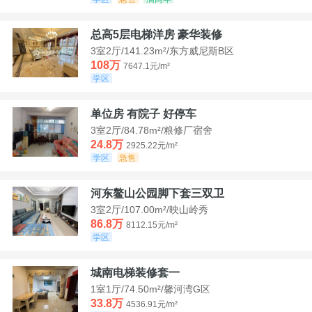
总高5层电梯洋房 豪华装修
3室2厅/141.23m²/东方威尼斯B区
108万
7647.1元/m²
学区
单位房 有院子 好停车
3室2厅/84.78m²/粮修厂宿舍
24.8万
2925.22元/m²
学区
急售
河东鳌山公园脚下套三双卫
3室2厅/107.00m²/映山岭秀
86.8万
8112.15元/m²
学区
城南电梯装修套一
1室1厅/74.50m²/馨河湾G区
33.8万
4536.91元/m²