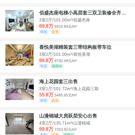
佰盛杰座电梯小高层套三双卫装修全齐诚意出售
3室2厅/101.00m²/佰盛杰座
69.8万
6910.89元/m²
学区
急售
喜悦美湖精装套三带结构板带车位
3室2厅/101.00m²/喜悦美湖
88.8万
8792.08元/m²
学区
满两年
海上花园套三出售
3室1厅/101.72m²/海上花园三期
55.8万
5485.65元/m²
学区
急售
山漫锦城大房跃层安心出售
4室2厅/135.71m²/山漫锦城
99.8万
7353.92元/m²
学区
急售
满两年