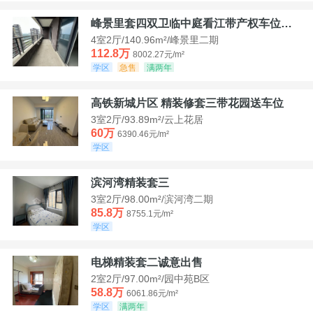
峰景里套四双卫临中庭看江带产权车位诚售
4室2厅/140.96m²/峰景里二期
112.8万
8002.27元/m²
学区
急售
满两年
高铁新城片区 精装修套三带花园送车位
3室2厅/93.89m²/云上花居
60万
6390.46元/m²
学区
滨河湾精装套三
3室2厅/98.00m²/滨河湾二期
85.8万
8755.1元/m²
学区
电梯精装套二诚意出售
2室2厅/97.00m²/园中苑B区
58.8万
6061.86元/m²
学区
满两年