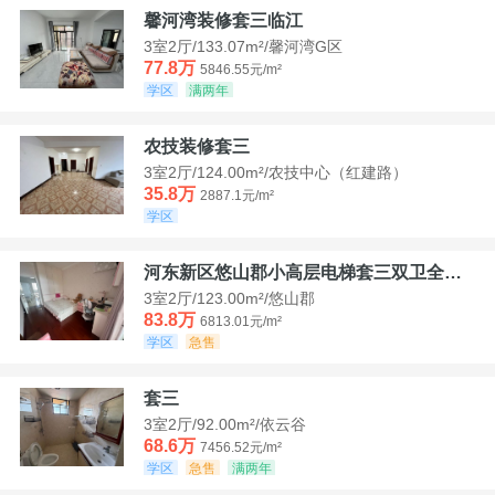
馨河湾装修套三临江
3室2厅/133.07m²/馨河湾G区
77.8万
5846.55元/m²
学区
满两年
农技装修套三
3室2厅/124.00m²/农技中心（红建路）
35.8万
2887.1元/m²
学区
河东新区悠山郡小高层电梯套三双卫全装带家具家电
3室2厅/123.00m²/悠山郡
83.8万
6813.01元/m²
学区
急售
套三
3室2厅/92.00m²/依云谷
68.6万
7456.52元/m²
学区
急售
满两年