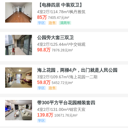
【电梯四居 中装双卫】
4室2厅/114.78m²/枫丹雅筑
85万
7405.47元/m²
学区
急售
满两年
公园旁大套三双卫
4室2厅/125.44m²/中交锦观
98.8万
7876.28元/m²
海上花园，两梯4户，出门就是人民公园
3室2厅/109.67m²/海上花园一二期
59.8万
5452.72元/m²
学区
急售
带300平方平台花园精装套四
4室2厅/131.00m²/锦官天宸
139.8万
10671.76元/m²
学区