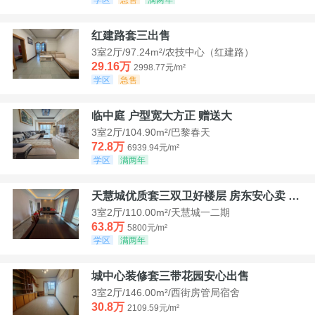
红建路套三出售
3室2厅/97.24m²/农技中心（红建路）
29.16万
2998.77元/m²
学区
急售
临中庭 户型宽大方正 赠送大
3室2厅/104.90m²/巴黎春天
72.8万
6939.94元/m²
学区
满两年
天慧城优质套三双卫好楼层 房东安心卖 价格好谈
3室2厅/110.00m²/天慧城一二期
63.8万
5800元/m²
学区
满两年
城中心装修套三带花园安心出售
3室2厅/146.00m²/西街房管局宿舍
30.8万
2109.59元/m²