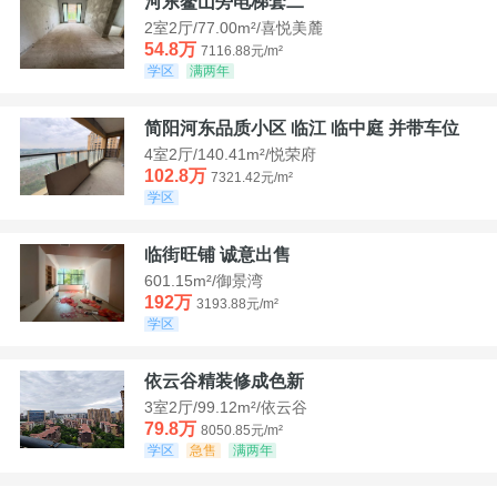
河东鳌山旁电梯套二
2室2厅/77.00m²/喜悦美麓
54.8万
7116.88元/m²
学区
满两年
简阳河东品质小区 临江 临中庭 并带车位
4室2厅/140.41m²/悦荣府
102.8万
7321.42元/m²
学区
临街旺铺 诚意出售
601.15m²/御景湾
192万
3193.88元/m²
学区
依云谷精装修成色新
3室2厅/99.12m²/依云谷
79.8万
8050.85元/m²
学区
急售
满两年