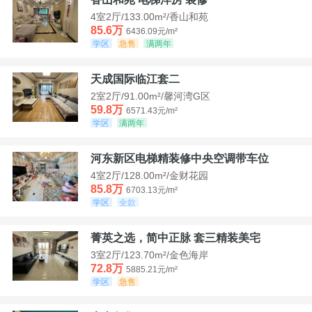
4室2厅/133.00m²/香山和苑
85.6万
6436.09元/m²
学区
急售
满两年
天成国际临江套二
2室2厅/91.00m²/馨河湾G区
59.8万
6571.43元/m²
学区
满两年
河东新区电梯精装修中央空调带车位
4室2厅/128.00m²/金财花园
85.8万
6703.13元/m²
学区
全款
菁英之选，简中正脉 套三精装美宅
3室2厅/123.70m²/金色海岸
72.8万
5885.21元/m²
学区
急售