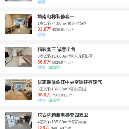
学区
城南电梯装修套一
1室1厅/74.50m²/馨河湾G区
33.8万
4536.91元/m²
学区
精装套三 诚意出售
3室2厅/114.60m²/河东花园B区
66.8万
5828.97元/m²
学区
满两年
居家装修临江中央空调还有暖气
3室2厅/130.62m²/喜悦美湖
98.8万
7563.93元/m²
学区
满两年
沱四桥精装电梯套四双卫
4室2厅/135.00m²/锦官天樾
128万
9481.48元/m²