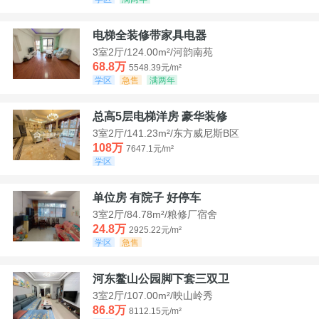
电梯全装修带家具电器
3室2厅/124.00m²/河韵南苑
68.8万
5548.39元/m²
学区
急售
满两年
总高5层电梯洋房 豪华装修
3室2厅/141.23m²/东方威尼斯B区
108万
7647.1元/m²
学区
单位房 有院子 好停车
3室2厅/84.78m²/粮修厂宿舍
24.8万
2925.22元/m²
学区
急售
河东鳌山公园脚下套三双卫
3室2厅/107.00m²/映山岭秀
86.8万
8112.15元/m²