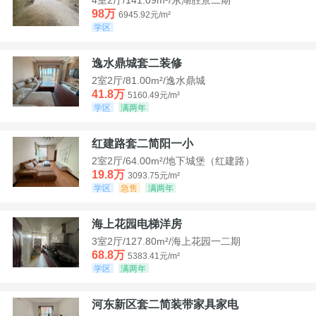
98万
6945.92元/m²
学区
逸水鼎城套二装修
2室2厅/81.00m²/逸水鼎城
41.8万
5160.49元/m²
学区
满两年
红建路套二简阳一小
2室2厅/64.00m²/地下城堡（红建路）
19.8万
3093.75元/m²
学区
急售
满两年
海上花园电梯洋房
3室2厅/127.80m²/海上花园一二期
68.8万
5383.41元/m²
学区
满两年
河东新区套二简装带家具家电