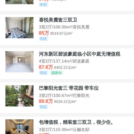
学区
喜悦美麓套三双卫
3室2厅/106.00m²/喜悦美麓
85万
8018.87元/m²
学区
河东新区碧波豪庭临小区中庭无增值税
4室2厅/137.14m²/碧波豪庭
87.8万
6402.22元/m²
学区
满两年
巴黎阳光套三 带花园 带车位
3室2厅/100.67m²/巴黎阳光
80.8万
8026.22元/m²
学区
包增值税，精装套三双卫，很少住。
3室2厅/115.00m²/云樾名邸