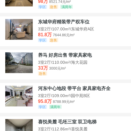
98万
8521.74元/m²
学区
急售
满两年
东城华府精装带产权车位
3室2厅/107.00m²/东城华府A区
81.8万
7644.86元/m²
学区
急售
养马 好房出售 带家具家电
3室2厅/110.00m²/海大花园
33万
3000元/m²
急售
河东中心地段 带平台 家具家电齐全
3室2厅/109.00m²/园中苑B区
95.8万
8788.99元/m²
学区
满两年
喜悦美麓 毛坯三室 双卫电梯
3室2厅/112.86m²/喜悦美麓