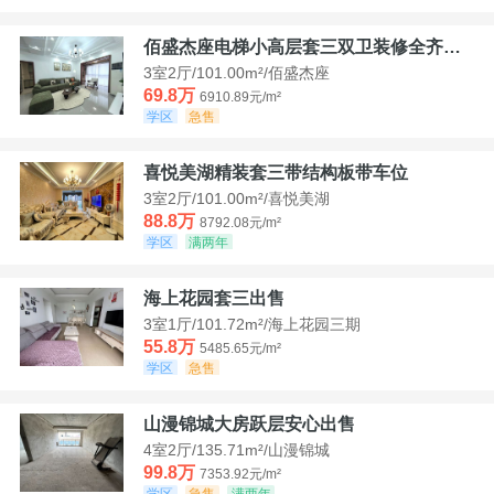
佰盛杰座电梯小高层套三双卫装修全齐诚意出售
3室2厅/101.00m²/佰盛杰座
69.8万
6910.89元/m²
学区
急售
喜悦美湖精装套三带结构板带车位
3室2厅/101.00m²/喜悦美湖
88.8万
8792.08元/m²
学区
满两年
海上花园套三出售
3室1厅/101.72m²/海上花园三期
55.8万
5485.65元/m²
学区
急售
山漫锦城大房跃层安心出售
4室2厅/135.71m²/山漫锦城
99.8万
7353.92元/m²
学区
急售
满两年