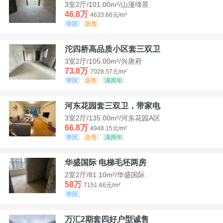
3室2厅/101.00m²/山漫缔景
46.8万
4633.66元/m²
学区
急售
沱四桥高品质小区套三双卫
3室2厅/105.00m²/兴唐府
73.8万
7028.57元/m²
学区
急售
满两年
河东花园套三双卫，带家电
3室2厅/135.00m²/河东花园A区
66.8万
4948.15元/m²
学区
急售
满两年
华盛国际 电梯毛坯两房
2室2厅/81.10m²/华盛国际
58万
7151.66元/m²
学区
万汇2期套四好户型诚售