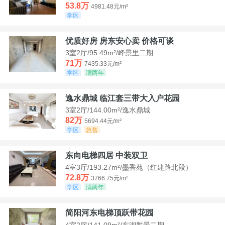
53.8万
4981.48元/m²
学区
优质好房 房东安心卖 价格可谈
3室2厅/95.49m²/峰景里二期
71万
7435.33元/m²
学区
满两年
逸水鼎城 临江套三带大入户花园
3室2厅/144.00m²/逸水鼎城
82万
5694.44元/m²
学区
急售
东向电梯四居 中装双卫
4室3厅/193.27m²/墨香苑（红建路北段）
72.8万
3766.75元/m²
学区
满两年
简阳河东电梯顶跃带花园
4室2厅/141.09m²/东湖胜景二期