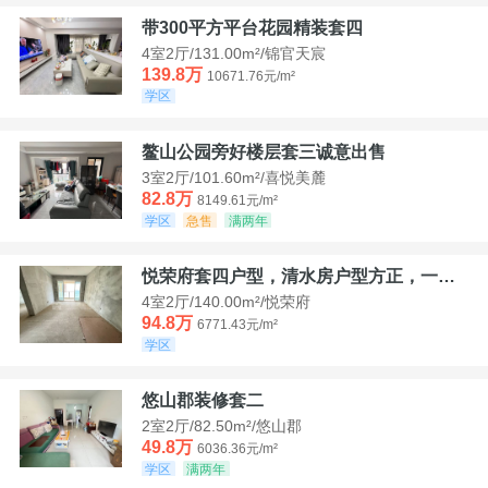
带300平方平台花园精装套四
4室2厅/131.00m²/锦官天宸
139.8万
10671.76元/m²
学区
鳌山公园旁好楼层套三诚意出售
3室2厅/101.60m²/喜悦美麓
82.8万
8149.61元/m²
学区
急售
满两年
悦荣府套四户型，清水房户型方正，一口价94，8
4室2厅/140.00m²/悦荣府
94.8万
6771.43元/m²
学区
悠山郡装修套二
2室2厅/82.50m²/悠山郡
49.8万
6036.36元/m²
学区
满两年