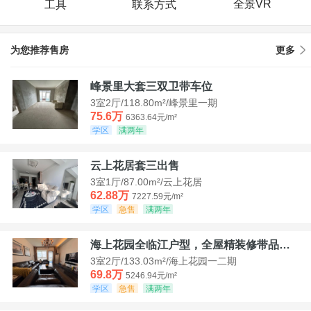
全景VR
工具
联系方式
为您推荐售房
更多
峰景里大套三双卫带车位
3室2厅/118.80m²/峰景里一期
75.6万
6363.64元/m²
学区
满两年
云上花居套三出售
3室1厅/87.00m²/云上花居
62.88万
7227.59元/m²
学区
急售
满两年
海上花园全临江户型，全屋精装修带品牌家具家电，诚意出售！
3室2厅/133.03m²/海上花园一二期
69.8万
5246.94元/m²
学区
急售
满两年