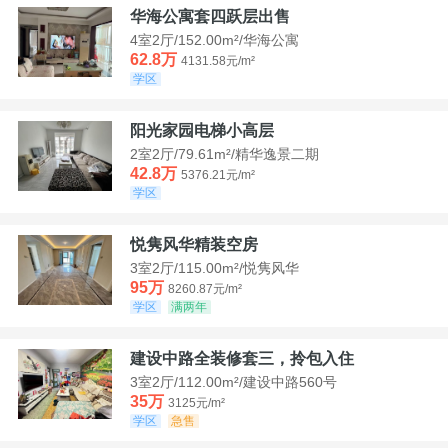
华海公寓套四跃层出售
4室2厅/152.00m²/华海公寓
62.8万
4131.58元/m²
学区
阳光家园电梯小高层
2室2厅/79.61m²/精华逸景二期
42.8万
5376.21元/m²
学区
悦隽风华精装空房
3室2厅/115.00m²/悦隽风华
95万
8260.87元/m²
学区
满两年
建设中路全装修套三，拎包入住
3室2厅/112.00m²/建设中路560号
35万
3125元/m²
学区
急售