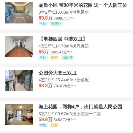
品质小区 带80平米的花园 送一个人防车位
3室2厅/115.00m²/悦隽风华
89.8万
7808.7元/m²
学区
满两年
【电梯四居 中装双卫】
4室2厅/114.78m²/枫丹雅筑
85万
7405.47元/m²
学区
急售
满两年
公园旁大套三双卫
4室2厅/125.44m²/中交锦观
98.8万
7876.28元/m²
海上花园，两梯4户，出门就是人民公园
3室2厅/109.67m²/海上花园一二期
59.8万
5452.72元/m²
学区
急售