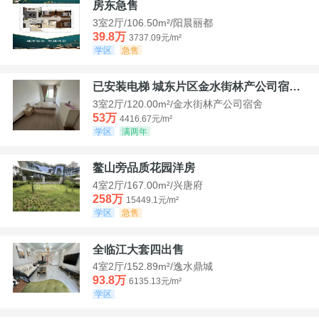
房东急售
3室2厅/106.50m²/阳晨丽都
39.8万
3737.09元/m²
学区
急售
已安装电梯 城东片区金水街林产公司宿舍套三可看江景
3室2厅/120.00m²/金水街林产公司宿舍
53万
4416.67元/m²
学区
满两年
鳌山旁品质花园洋房
4室2厅/167.00m²/兴唐府
258万
15449.1元/m²
学区
急售
全临江大套四出售
4室2厅/152.89m²/逸水鼎城
93.8万
6135.13元/m²
学区