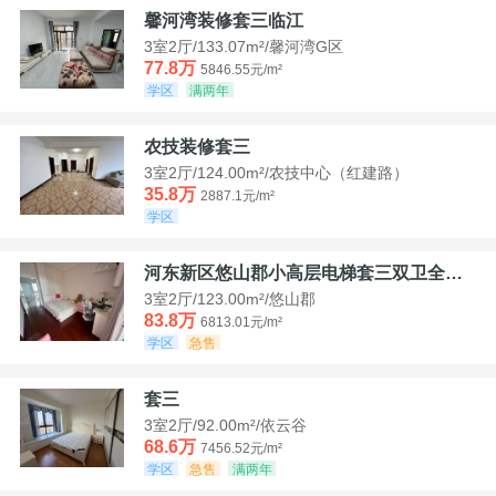
馨河湾装修套三临江
3室2厅/133.07m²/馨河湾G区
77.8万
5846.55元/m²
学区
满两年
农技装修套三
3室2厅/124.00m²/农技中心（红建路）
35.8万
2887.1元/m²
学区
河东新区悠山郡小高层电梯套三双卫全装带家具家电
3室2厅/123.00m²/悠山郡
83.8万
6813.01元/m²
学区
急售
套三
3室2厅/92.00m²/依云谷
68.6万
7456.52元/m²
学区
急售
满两年