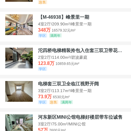
急售
【M-46938】峰景里一期
4室2厅/209.90m²/峰景里一期
348万
16579.32元/m²
学区
满两年
沱四桥电梯精装拎包入住套三双卫带花园40平米带车位
2室2厅/114.00m²/碧波豪庭
123.8万
10859.65元/m²
学区
电梯套三双卫全临江视野开阔
3室2厅/113.17m²/峰景里一期
73.9万
6530元/m²
学区
急售
满两年
河东新区MINI公馆电梯好楼层带车位诚售
3室2厅/75.00m²/MINI公馆
57万
7600元/m²