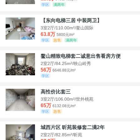
学区
满两年
【东向电梯三居 中装两卫】
3室2厅/110.00m²/鳌山国际
63.8万
5800元/m²
学区
急售
满两年
鳌山精致电梯套二诚意出售看房方便
2室2厅/84.25m²/映山岭秀
56万
6646.88元/m²
学区
高性价比套三
3室2厅/106.00m²/世外桃苑
65万
6132.08元/m²
学区
急售
城西片区 昕苑装修套二满2年
2室2厅/82.85m²/昕苑