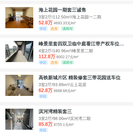
海上花园一期套三诚售
3室2厅/112.50m²/海上花园一二期
52.8万
4693.33元/m²
学区
急售
满两年
峰景里套四双卫临中庭看江带产权车位诚售
4室2厅/140.96m²/峰景里二期
112.8万
8002.27元/m²
学区
急售
满两年
高铁新城片区 精装修套三带花园送车位
3室2厅/93.89m²/云上花居
62.8万
6688.68元/m²
学区
滨河湾精装套三
3室2厅/98.00m²/滨河湾二期
85.8万
8755.1元/m²
学区