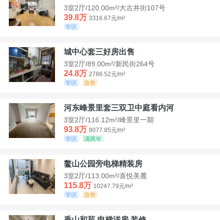
3室2厅/120.00m²/大古井街107号
39.8万
3316.67元/m²
学区
城中心套三好房出售
3室2厅/89.00m²/新民街264号
24.8万
2786.52元/m²
学区
急售
河东峰景里套三双卫中庭看内河
3室2厅/116.12m²/峰景里一期
93.8万
8077.85元/m²
学区
满两年
鳌山公园旁电梯精装房
3室2厅/113.00m²/喜悦美麓
115.8万
10247.79元/m²
学区
急售
香山和苑 电梯洋房 装修