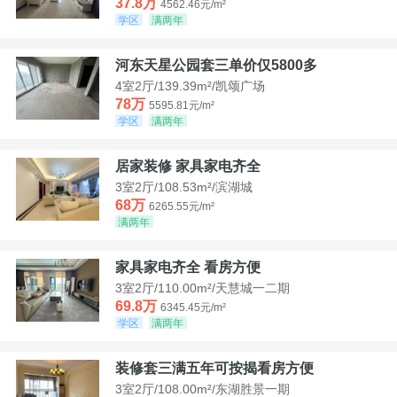
37.8万
4562.46元/m²
学区
满两年
河东天星公园套三单价仅5800多
4室2厅/139.39m²/凯颂广场
78万
5595.81元/m²
学区
满两年
居家装修 家具家电齐全
3室2厅/108.53m²/滨湖城
68万
6265.55元/m²
满两年
家具家电齐全 看房方便
3室2厅/110.00m²/天慧城一二期
69.8万
6345.45元/m²
学区
满两年
装修套三满五年可按揭看房方便
3室2厅/108.00m²/东湖胜景一期