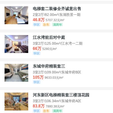
电梯套二装修全齐诚意出售
2室2厅/82.00m²/东湖胜景一期
46.8万
5707.32元/m²
学区
急售
满两年
江水湾前后对中庭
3室2厅/125.00m²/江水湾一二期
66万
5280元/m²
学区
东城华府精装套三
3室2厅/109.00m²/东城华府B区
105万
9633.03元/m²
学区
河东新区电梯精装套三楼顶花园
3室2厅/106.34m²/东城华府A区
83.8万
7880.38元/m²
学区
急售
满两年