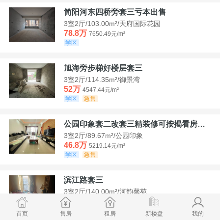
简阳河东四桥旁套三亏本出售
3室2厅/103.00m²/天府国际花园
78.8万
7650.49元/m²
学区
旭海旁步梯好楼层套三
3室2厅/114.35m²/御景湾
52万
4547.44元/m²
学区
急售
公园印象套二改套三精装修可按揭看房方便
3室2厅/89.67m²/公园印象
46.8万
5219.14元/m²
学区
急售
滨江路套三
3室2厅/140.00m²/河韵馨苑
42万
3000元/m²
学区
急售
首页
售房
租房
新楼盘
我的