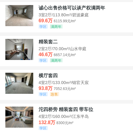
诚心出售价格可以谈产权满两年
3室2厅/113.80m²/碧波豪庭
69.6万
6115.99元/m²
学区
满两年
精装套二
2室2厅/70.00m²/山水华庭
46.6万
6657.14元/m²
学区
满两年
横厅套四
4室2厅/133.00m²/锦官天宸
93.8万
7052.63元/m²
学区
急售
沱四桥旁 精装套四 带车位
4室2厅/160.00m²/江东半岛
132.8万
8300元/m²
学区