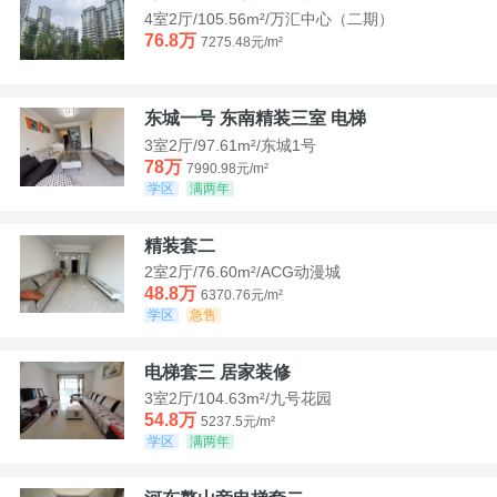
4室2厅/105.56m²/万汇中心（二期）
76.8万
7275.48元/m²
东城一号 东南精装三室 电梯
3室2厅/97.61m²/东城1号
78万
7990.98元/m²
学区
满两年
精装套二
2室2厅/76.60m²/ACG动漫城
48.8万
6370.76元/m²
学区
急售
电梯套三 居家装修
3室2厅/104.63m²/九号花园
54.8万
5237.5元/m²
学区
满两年