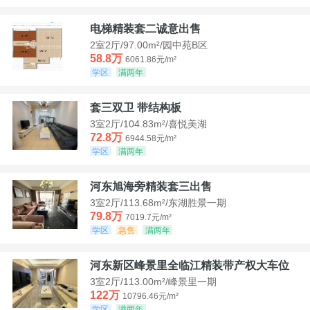
电梯精装套二诚意出售
2室2厅/97.00m²/园中苑B区
58.8万
6061.86元/m²
学区
满两年
套三双卫 带结构板
3室2厅/104.83m²/喜悦美湖
72.8万
6944.58元/m²
学区
满两年
河东旭海旁精装套三出售
3室2厅/113.68m²/东湖胜景一期
79.8万
7019.7元/m²
学区
急售
满两年
河东新区峰景里全临江精装带产权大车位
3室2厅/113.00m²/峰景里一期
122万
10796.46元/m²
学区
满两年