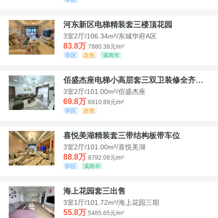
河东新区电梯精装套三楼顶花园
3室2厅/106.34m²/东城华府A区
83.8万
7880.38元/m²
学区
急售
满两年
佰盛杰座电梯小高层套三双卫装修全齐诚意出售
3室2厅/101.00m²/佰盛杰座
69.8万
6910.89元/m²
学区
急售
喜悦美湖精装套三带结构板带车位
3室2厅/101.00m²/喜悦美湖
88.8万
8792.08元/m²
学区
满两年
海上花园套三出售
3室1厅/101.72m²/海上花园三期
55.8万
5485.65元/m²