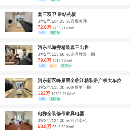
套三双卫 带结构板
3室2厅/104.83m²/喜悦美湖
72.8万
6944.58元/m²
学区
满两年
河东旭海旁精装套三出售
3室2厅/113.68m²/东湖胜景一期
79.8万
7019.7元/m²
学区
急售
满两年
河东新区峰景里全临江精装带产权大车位
3室2厅/113.00m²/峰景里一期
122万
10796.46元/m²
学区
满两年
电梯全装修带家具电器
3室2厅/124.00m²/河韵南苑
68.8万
5548.39元/m²