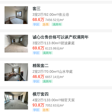
套三
3室2厅/92.00m²/依云谷
68.6万
7456.52元/m²
学区
急售
满两年
诚心出售价格可以谈产权满两年
3室2厅/113.80m²/碧波豪庭
69.6万
6115.99元/m²
学区
满两年
精装套二
2室2厅/70.00m²/山水华庭
46.6万
6657.14元/m²
学区
满两年
横厅套四
4室2厅/133.00m²/锦官天宸
93.8万
7052.63元/m²
学区
急售