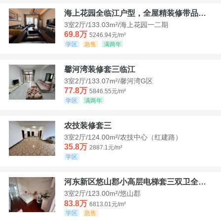
海上花园全临江户型，全屋精装修带品牌家具家电，诚意出售！
3室2厅/133.03m²/海上花园一二期
69.8万
5246.94元/m²
学区
急售
满两年
馨河湾装修套三临江
3室2厅/133.07m²/馨河湾G区
77.8万
5846.55元/m²
学区
满两年
农技装修套三
3室2厅/124.00m²/农技中心（红建路）
35.8万
2887.1元/m²
学区
河东新区悠山郡小高层电梯套三双卫全装带家具家电
3室2厅/123.00m²/悠山郡
83.8万
6813.01元/m²
学区
急售