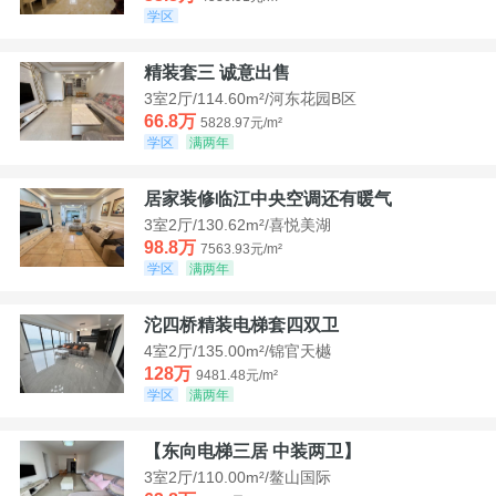
学区
精装套三 诚意出售
3室2厅/114.60m²/河东花园B区
66.8万
5828.97元/m²
学区
满两年
居家装修临江中央空调还有暖气
3室2厅/130.62m²/喜悦美湖
98.8万
7563.93元/m²
学区
满两年
沱四桥精装电梯套四双卫
4室2厅/135.00m²/锦官天樾
128万
9481.48元/m²
学区
满两年
【东向电梯三居 中装两卫】
3室2厅/110.00m²/鳌山国际