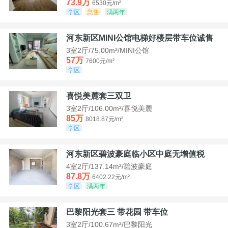
73.9万
6530元/m²
学区
急售
满两年
河东新区MINI公馆电梯好楼层带车位诚售
3室2厅/75.00m²/MINI公馆
57万
7600元/m²
学区
喜悦美麓套三双卫
3室2厅/106.00m²/喜悦美麓
85万
8018.87元/m²
学区
河东新区碧波豪庭临小区中庭无增值税
4室2厅/137.14m²/碧波豪庭
87.8万
6402.22元/m²
学区
满两年
巴黎阳光套三 带花园 带车位
3室2厅/100.67m²/巴黎阳光