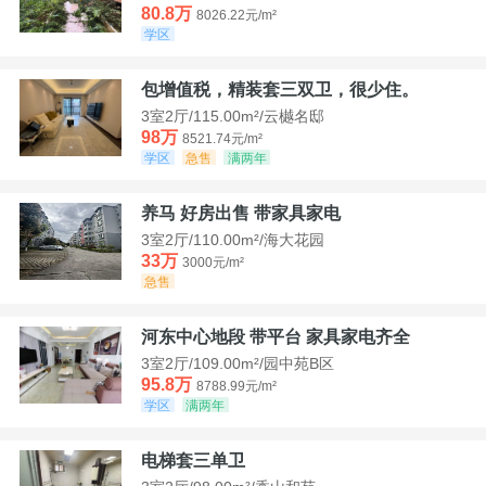
80.8万
8026.22元/m²
学区
包增值税，精装套三双卫，很少住。
3室2厅/115.00m²/云樾名邸
98万
8521.74元/m²
学区
急售
满两年
养马 好房出售 带家具家电
3室2厅/110.00m²/海大花园
33万
3000元/m²
急售
河东中心地段 带平台 家具家电齐全
3室2厅/109.00m²/园中苑B区
95.8万
8788.99元/m²
学区
满两年
电梯套三单卫