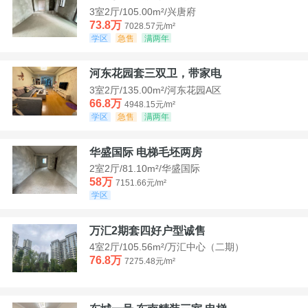
3室2厅/105.00m²/兴唐府
73.8万
7028.57元/m²
学区
急售
满两年
河东花园套三双卫，带家电
3室2厅/135.00m²/河东花园A区
66.8万
4948.15元/m²
学区
急售
满两年
华盛国际 电梯毛坯两房
2室2厅/81.10m²/华盛国际
58万
7151.66元/m²
学区
万汇2期套四好户型诚售
4室2厅/105.56m²/万汇中心（二期）
76.8万
7275.48元/m²