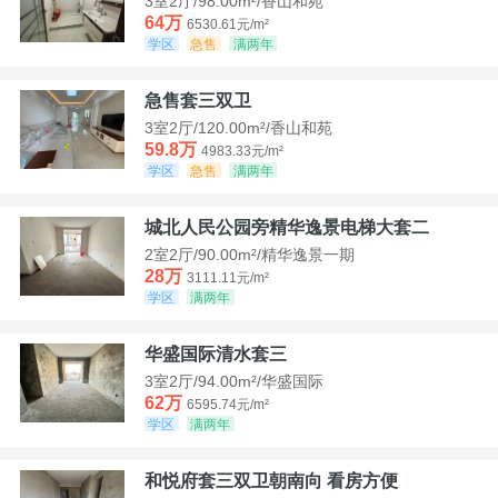
3室2厅/98.00m²/香山和苑
64万
6530.61元/m²
学区
急售
满两年
急售套三双卫
3室2厅/120.00m²/香山和苑
59.8万
4983.33元/m²
学区
急售
满两年
城北人民公园旁精华逸景电梯大套二
2室2厅/90.00m²/精华逸景一期
28万
3111.11元/m²
学区
满两年
华盛国际清水套三
3室2厅/94.00m²/华盛国际
62万
6595.74元/m²
学区
满两年
和悦府套三双卫朝南向 看房方便