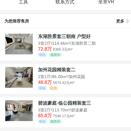
全景VR
工具
联系方式
为您推荐售房
更多
东湖胜景套三朝南 户型好
3室2厅/114.46m²/东湖胜景二期
72.8万
6360.3元/m²
学区
满两年
加州花园精装套二
2室1厅/86.00m²/加州花园
48.8万
5674.42元/m²
学区
急售
碧波豪庭·临公园精装套三
3室2厅/113.70m²/碧波豪庭
85.8万
7546.17元/m²
学区
满两年