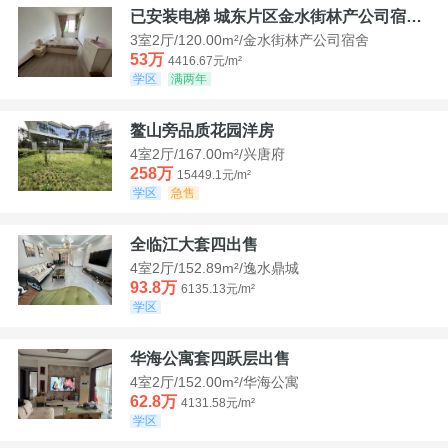
已安装电梯 城东片区金水街林产公司宿舍套三可看江景
3室2厅/120.00m²/金水街林产公司宿舍
53万
4416.67元/m²
学区
满两年
鳌山旁品质花园洋房
4室2厅/167.00m²/兴唐府
258万
15449.1元/m²
学区
急售
全临江大套四出售
4室2厅/152.89m²/逸水鼎城
93.8万
6135.13元/m²
学区
华海公寓套四跃层出售
4室2厅/152.00m²/华海公寓
62.8万
4131.58元/m²
学区