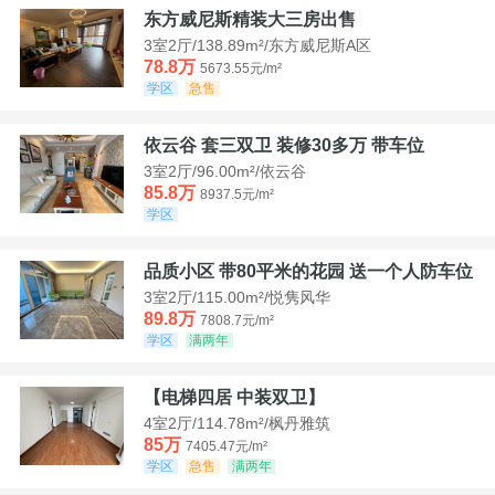
东方威尼斯精装大三房出售
3室2厅/138.89m²/东方威尼斯A区
78.8万
5673.55元/m²
学区
急售
依云谷 套三双卫 装修30多万 带车位
3室2厅/96.00m²/依云谷
85.8万
8937.5元/m²
学区
品质小区 带80平米的花园 送一个人防车位
3室2厅/115.00m²/悦隽风华
89.8万
7808.7元/m²
学区
满两年
【电梯四居 中装双卫】
4室2厅/114.78m²/枫丹雅筑
85万
7405.47元/m²
学区
急售
满两年