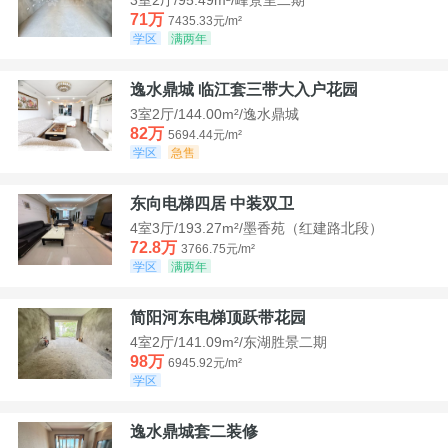
71万
7435.33元/m²
学区
满两年
逸水鼎城 临江套三带大入户花园
3室2厅/144.00m²/逸水鼎城
82万
5694.44元/m²
学区
急售
东向电梯四居 中装双卫
4室3厅/193.27m²/墨香苑（红建路北段）
72.8万
3766.75元/m²
学区
满两年
简阳河东电梯顶跃带花园
4室2厅/141.09m²/东湖胜景二期
98万
6945.92元/m²
学区
逸水鼎城套二装修