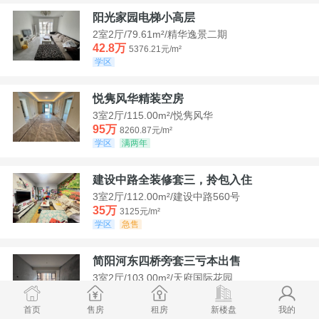
阳光家园电梯小高层
2室2厅/79.61m²/精华逸景二期
42.8万
5376.21元/m²
学区
悦隽风华精装空房
3室2厅/115.00m²/悦隽风华
95万
8260.87元/m²
学区
满两年
建设中路全装修套三，拎包入住
3室2厅/112.00m²/建设中路560号
35万
3125元/m²
学区
急售
简阳河东四桥旁套三亏本出售
3室2厅/103.00m²/天府国际花园
78.8万
7650.49元/m²
学区
首页
售房
租房
新楼盘
我的