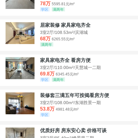
78万
5595.81元/m²
学区
满两年
居家装修 家具家电齐全
3室2厅/108.53m²/滨湖城
68万
6265.55元/m²
满两年
家具家电齐全 看房方便
3室2厅/110.00m²/天慧城一二期
69.8万
6345.45元/m²
学区
满两年
装修套三满五年可按揭看房方便
3室2厅/108.00m²/东湖胜景一期
53.8万
4981.48元/m²
学区
优质好房 房东安心卖 价格可谈
3室2厅/95.49m²/峰景里二期