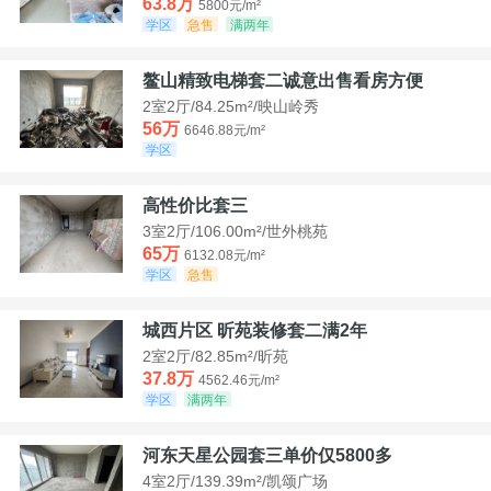
63.8万
5800元/m²
学区
急售
满两年
鳌山精致电梯套二诚意出售看房方便
2室2厅/84.25m²/映山岭秀
56万
6646.88元/m²
学区
高性价比套三
3室2厅/106.00m²/世外桃苑
65万
6132.08元/m²
学区
急售
城西片区 昕苑装修套二满2年
2室2厅/82.85m²/昕苑
37.8万
4562.46元/m²
学区
满两年
河东天星公园套三单价仅5800多
4室2厅/139.39m²/凯颂广场