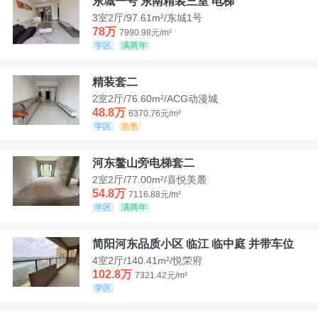
东城一号 东南精装三室 电梯
3室2厅/97.61m²/东城1号
78万
7990.98元/m²
学区
满两年
精装套二
2室2厅/76.60m²/ACG动漫城
48.8万
6370.76元/m²
学区
急售
河东鳌山旁电梯套二
2室2厅/77.00m²/喜悦美麓
54.8万
7116.88元/m²
学区
满两年
简阳河东品质小区 临江 临中庭 并带车位
4室2厅/140.41m²/悦荣府
102.8万
7321.42元/m²
学区