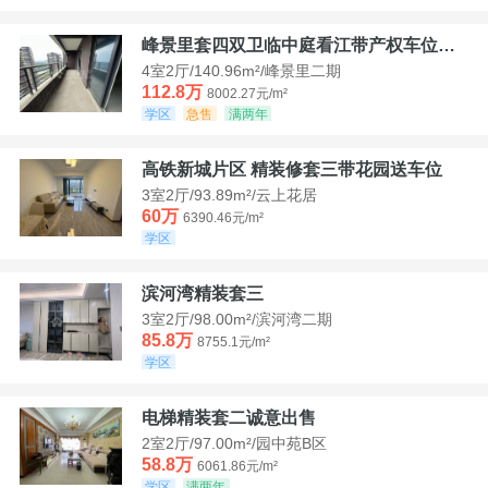
峰景里套四双卫临中庭看江带产权车位诚售
4室2厅/140.96m²/峰景里二期
112.8万
8002.27元/m²
学区
急售
满两年
高铁新城片区 精装修套三带花园送车位
3室2厅/93.89m²/云上花居
60万
6390.46元/m²
学区
滨河湾精装套三
3室2厅/98.00m²/滨河湾二期
85.8万
8755.1元/m²
学区
电梯精装套二诚意出售
2室2厅/97.00m²/园中苑B区
58.8万
6061.86元/m²
学区
满两年