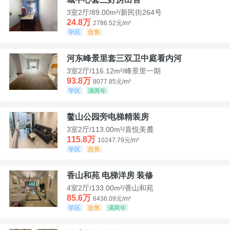
3室2厅/89.00m²/新民街264号
24.8万
2786.52元/m²
学区
急售
河东峰景里套三双卫中庭看内河
3室2厅/116.12m²/峰景里一期
93.8万
8077.85元/m²
学区
满两年
鳌山公园旁电梯精装房
3室2厅/113.00m²/喜悦美麓
115.8万
10247.79元/m²
学区
急售
香山和苑 电梯洋房 装修
4室2厅/133.00m²/香山和苑
85.6万
6436.09元/m²
学区
急售
满两年