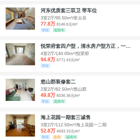
河东优质套三双卫 带车位
3室2厅/95.50m²/依云谷
77.8万
8146.6元/m²
学区
满两年
悦荣府套四户型，清水房户型方正，一口价94，8
4室2厅/140.00m²/悦荣府
94.8万
6771.43元/m²
学区
悠山郡装修套二
2室2厅/82.50m²/悠山郡
49.8万
6036.36元/m²
学区
满两年
海上花园一期套三诚售
3室2厅/112.50m²/海上花园一二期
52.8万
4693.33元/m²
学区
急售
满两年