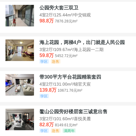
公园旁大套三双卫
4室2厅/125.44m²/中交锦观
98.8万
7876.28元/m²
海上花园，两梯4户，出门就是人民公园
3室2厅/109.67m²/海上花园一二期
59.8万
5452.72元/m²
学区
急售
带300平方平台花园精装套四
4室2厅/131.00m²/锦官天宸
139.8万
10671.76元/m²
学区
鳌山公园旁好楼层套三诚意出售
3室2厅/101.60m²/喜悦美麓
82.8万
8149.61元/m²
学区
急售
满两年