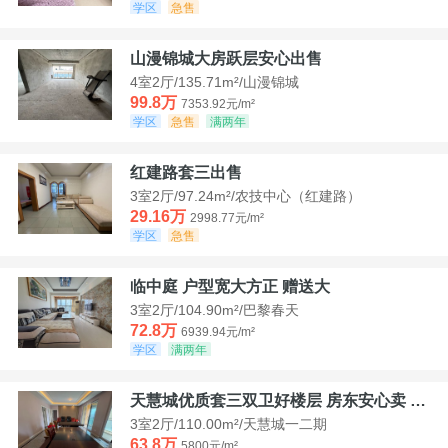
学区
急售
山漫锦城大房跃层安心出售
4室2厅/135.71m²/山漫锦城
99.8万
7353.92元/m²
学区
急售
满两年
红建路套三出售
3室2厅/97.24m²/农技中心（红建路）
29.16万
2998.77元/m²
学区
急售
临中庭 户型宽大方正 赠送大
3室2厅/104.90m²/巴黎春天
72.8万
6939.94元/m²
学区
满两年
天慧城优质套三双卫好楼层 房东安心卖 价格好谈
3室2厅/110.00m²/天慧城一二期
63.8万
5800元/m²