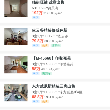
临街旺铺 诚意出售
601.15m²/御景湾
192万
3193.88元/m²
学区
依云谷精装修成色新
3室2厅/99.12m²/依云谷
79.8万
8050.85元/m²
学区
急售
满两年
【M-45668】印鳌嘉苑
3室2厅/143.00m²/印鳌嘉苑
58万
4055.94元/m²
学区
满两年
东方威尼斯精装三房出售
3室2厅/115.03m²/东方威尼斯A区
68.8万
5981.05元/m²
学区
急售