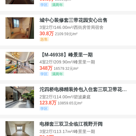
学区
满两年
城中心装修套三带花园安心出售
3室2厅/146.00m²/西街房管局宿舍
30.8万
2109.59元/m²
急售
【M-46938】峰景里一期
4室2厅/209.90m²/峰景里一期
348万
16579.32元/m²
学区
满两年
沱四桥电梯精装拎包入住套三双卫带花园40平米带车位
2室2厅/114.00m²/碧波豪庭
123.8万
10859.65元/m²
学区
电梯套三双卫全临江视野开阔
3室2厅/113.17m²/峰景里一期