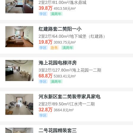
2室2厅/81.00m²/逸水鼎城
39.8万
4913.58元/m²
学区
满两年
红建路套二简阳一小
2室2厅/64.00m²/地下城堡（红建路）
19.8万
3093.75元/m²
学区
急售
满两年
海上花园电梯洋房
3室2厅/127.80m²/海上花园一二期
68.8万
5383.41元/m²
学区
满两年
河东新区套二简装带家具家电
2室2厅/89.50m²/江水湾一二期
32.8万
3664.8元/m²
学区
二号花园精装套三