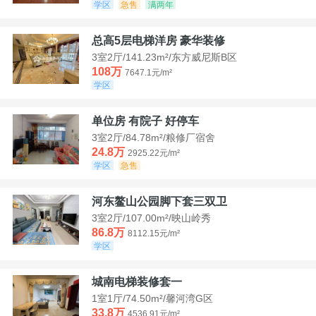
学区
急售
满两年
总高5层电梯洋房 豪华装修
3室2厅/141.23m²/东方威尼斯B区
108万
7647.1元/m²
学区
单位房 有院子 好停车
3室2厅/84.78m²/粮修厂宿舍
24.8万
2925.22元/m²
学区
急售
河东鳌山公园脚下套三双卫
3室2厅/107.00m²/映山岭秀
86.8万
8112.15元/m²
学区
城南电梯装修套一
1室1厅/74.50m²/馨河湾G区
33.8万
4536.91元/m²