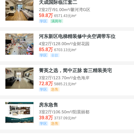
天成国际临江套二
2室2厅/91.00m²/馨河湾G区
59.8万
6571.43元/m²
学区
满两年
河东新区电梯精装修中央空调带车位
4室2厅/128.00m²/金财花园
85.8万
6703.13元/m²
学区
全款
菁英之选，简中正脉 套三精装美宅
3室2厅/123.70m²/金色海岸
72.8万
5885.21元/m²
学区
急售
房东急售
3室2厅/106.50m²/阳晨丽都
39.8万
3737.09元/m²
学区
急售