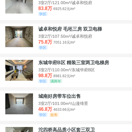
3室2厅/121.00m²/诚卓和悦府
83.8万
6925.62元/m²
学区
诚卓和悦府 毛坯三房 双卫电梯
3室2厅/107.50m²/诚卓和悦府
75.8万
7051.16元/m²
学区
东城华府B区 精装三室两卫电梯房
3室2厅/110.00m²/东城华府B区
98.8万
8981.82元/m²
学区
满两年
城南好房带车位出售
3室2厅/101.00m²/山漫缔景
46.8万
4633.66元/m²
学区
急售
沱四桥高品质小区套三双卫