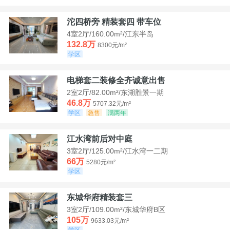
沱四桥旁 精装套四 带车位
4室2厅/160.00m²/江东半岛
132.8万
8300元/m²
学区
电梯套二装修全齐诚意出售
2室2厅/82.00m²/东湖胜景一期
46.8万
5707.32元/m²
学区
急售
满两年
江水湾前后对中庭
3室2厅/125.00m²/江水湾一二期
66万
5280元/m²
学区
东城华府精装套三
3室2厅/109.00m²/东城华府B区
105万
9633.03元/m²
学区