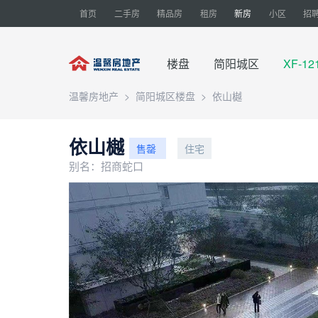
首页
二手房
精品房
租房
新房
小区
招
楼盘
简阳城区
XF-12
温馨房地产
>
简阳城区楼盘
>
依山樾
依山樾
售罄
住宅
别名：招商蛇口