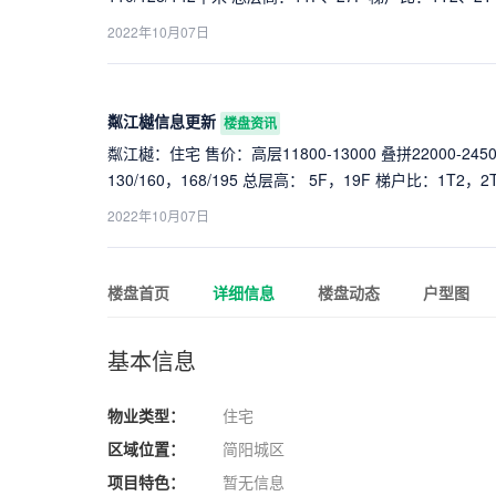
地：39亩 交房时间：2024-12-31 * 城市中心配套成熟
2022年10月07日
品质
粼江樾信息更新
楼盘资讯
粼江樾：住宅 售价：高层11800-13000 叠拼22000-245
130/160，168/195 总层高： 5F，19F 梯户比：1T2，
地：64亩 交房时间：2023-9-30 * 城市高端叠拼洋房 
2022年10月07日
所得
楼盘首页
详细信息
楼盘动态
户型图
基本信息
物业类型：
住宅
区域位置：
简阳城区
项目特色：
暂无信息