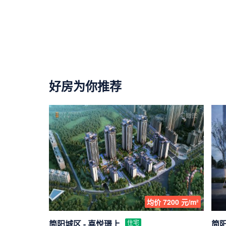
好房为你推荐
鸟瞰图
均价 7200 元/m²
简阳城区 - 喜悦璟上
住宅
简阳