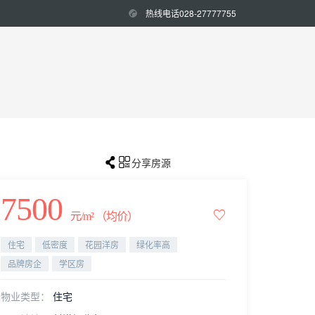
热线电话028-27777755


分享房源
7500

元/m² （均价）
住宅
低密度
花园洋房
绿化率高
品牌房企
学区房
物业类型：
住宅