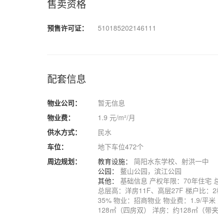
售卖资格
预售许可证：
510185202146111
配套信息
物业公司：
暂无信息
物业费：
1.9 元/m²/月
供水方式：
民水
车位：
地下车位472个
周边规划：
教育设施：
简阳水东学校、射洪一中
公园：
鳌山公园，滨江公园
其他：
基础信息 产权年限：70年住宅 
总层高：洋房11F、高层27F 梯户比：2梯
35% 物业：招商物业 物业费：1.9/
128㎡（四房双） 洋房：约128㎡（带