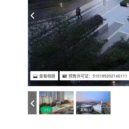
查看相册
预售许可证：510185202146111
(15)
其他(1)