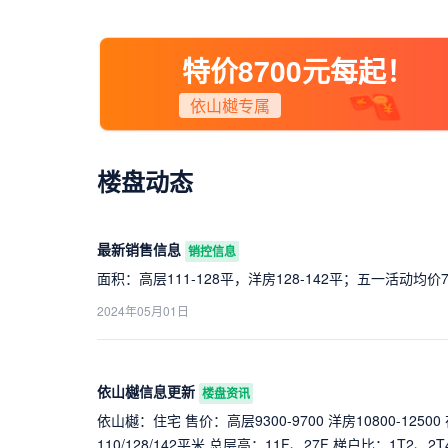
特价8700元每起！
依山樾专属
楼盘动态
最新销售信息
销控信息
面积：高层111-128平，洋房128-142平；五一活动均价
2024年05月01日
依山樾信息更新
楼盘资讯
依山樾：住宅 售价：高层9300-9700 洋房10800-12500
110/128/142平米 总层高：11F、27F 梯户比：1T2、2