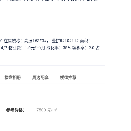
 * 上市公司开发品质保障 * 上市物业服务贴心 * 高层住宅洋房
00 在售楼栋：高层1#2#3#， 叠拼9#10#11# 面积：
2T4户 物业费：1.9元/平/月 绿化率：35% 容积率：2.0 占
* 江景大平层通透视野 * 上市开发品质保障 * 实景呈现所见即
楼盘相册
周边配套
楼盘推荐
参考价格：
7500 元/m²