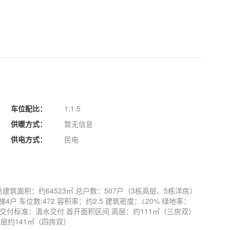
车位配比：
1:1.5
供暖方式：
暂无信息
供电方式：
民电
总建筑面积：约64523㎡ 总户数：507户（3栋高层、5栋洋房）
4户 车位数:472 容积率：约2.5 建筑密度：≤20% 绿地率：
平米 交付标准：清水交付 首开面积区间 高层：约111㎡（三房双）
夹层约141㎡（四房双）