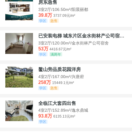
房东急售
3室2厅/106.50m²/阳晨丽都
39.8万
3737.09元/m²
学区
急售
已安装电梯 城东片区金水街林产公司宿舍套三可看江景
3室2厅/120.00m²/金水街林产公司宿舍
53万
4416.67元/m²
学区
满两年
鳌山旁品质花园洋房
4室2厅/167.00m²/兴唐府
258万
15449.1元/m²
学区
急售
全临江大套四出售
4室2厅/152.89m²/逸水鼎城
93.8万
6135.13元/m²
学区