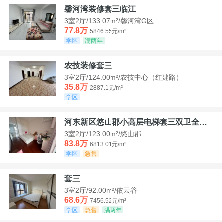
馨河湾装修套三临江
3室2厅/133.07m²/馨河湾G区
77.8万
5846.55元/m²
学区
满两年
农技装修套三
3室2厅/124.00m²/农技中心（红建路）
35.8万
2887.1元/m²
学区
河东新区悠山郡小高层电梯套三双卫全装带家具家电
3室2厅/123.00m²/悠山郡
83.8万
6813.01元/m²
学区
急售
套三
3室2厅/92.00m²/依云谷
68.6万
7456.52元/m²
学区
急售
满两年