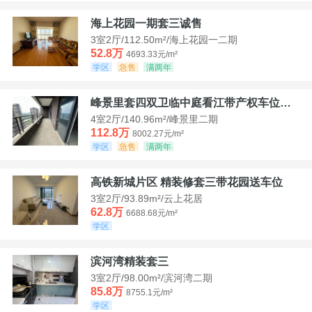
海上花园一期套三诚售
3室2厅/112.50m²/海上花园一二期
52.8万
4693.33元/m²
学区
急售
满两年
峰景里套四双卫临中庭看江带产权车位诚售
4室2厅/140.96m²/峰景里二期
112.8万
8002.27元/m²
学区
急售
满两年
高铁新城片区 精装修套三带花园送车位
3室2厅/93.89m²/云上花居
62.8万
6688.68元/m²
学区
滨河湾精装套三
3室2厅/98.00m²/滨河湾二期
85.8万
8755.1元/m²
学区