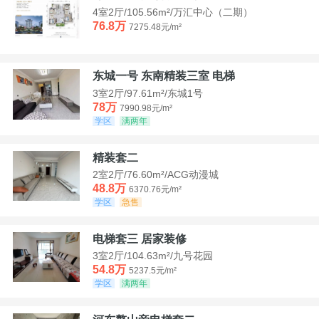
4室2厅/105.56m²/万汇中心（二期）
76.8万
7275.48元/m²
东城一号 东南精装三室 电梯
3室2厅/97.61m²/东城1号
78万
7990.98元/m²
学区
满两年
精装套二
2室2厅/76.60m²/ACG动漫城
48.8万
6370.76元/m²
学区
急售
电梯套三 居家装修
3室2厅/104.63m²/九号花园
54.8万
5237.5元/m²
学区
满两年