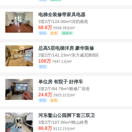
电梯全装修带家具电器
3室2厅/124.00m²/河韵南苑
68.8万
5548.39元/m²
学区
急售
满两年
总高5层电梯洋房 豪华装修
3室2厅/141.23m²/东方威尼斯B区
108万
7647.1元/m²
学区
单位房 有院子 好停车
3室2厅/84.78m²/粮修厂宿舍
24.8万
2925.22元/m²
学区
急售
河东鳌山公园脚下套三双卫
3室2厅/107.00m²/映山岭秀
86.8万
8112.15元/m²