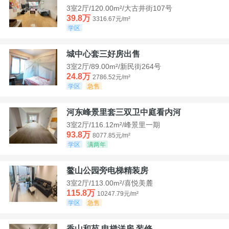
3室2厅/120.00m²/大古井街107号
39.8万
3316.67元/m²
学区
城中心套三好房出售
3室2厅/89.00m²/新民街264号
24.8万
2786.52元/m²
学区
急售
河东峰景里套三双卫中庭看内河
3室2厅/116.12m²/峰景里一期
93.8万
8077.85元/m²
学区
满两年
鳌山公园旁电梯精装房
3室2厅/113.00m²/喜悦美麓
115.8万
10247.79元/m²
学区
急售
香山和苑 电梯洋房 装修