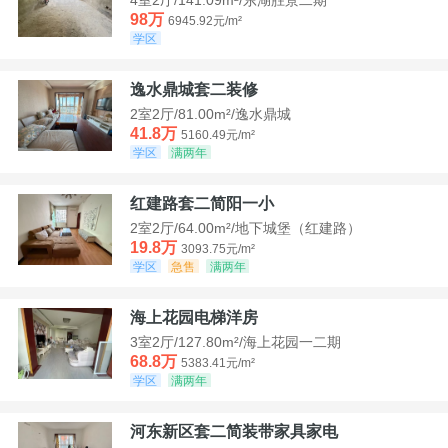
98万
6945.92元/m²
学区
逸水鼎城套二装修
2室2厅/81.00m²/逸水鼎城
41.8万
5160.49元/m²
学区
满两年
红建路套二简阳一小
2室2厅/64.00m²/地下城堡（红建路）
19.8万
3093.75元/m²
学区
急售
满两年
海上花园电梯洋房
3室2厅/127.80m²/海上花园一二期
68.8万
5383.41元/m²
学区
满两年
河东新区套二简装带家具家电