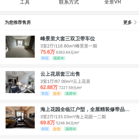
全景VR
工具
联系方式
为您推荐售房
更多
峰景里大套三双卫带车位
3室2厅/118.80m²/峰景里一期
75.6万
6363.64元/m²
学区
满两年
云上花居套三出售
3室1厅/87.00m²/云上花居
62.88万
7227.59元/m²
学区
急售
满两年
海上花园全临江户型，全屋精装修带品牌家具家电，诚意出售！
3室2厅/133.03m²/海上花园一二期
69.8万
5246.94元/m²
学区
急售
满两年