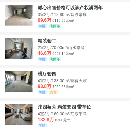
诚心出售价格可以谈产权满两年
3室2厅/113.80m²/碧波豪庭
69.6万
6115.99元/m²
学区
满两年
精装套二
2室2厅/70.00m²/山水华庭
46.6万
6657.14元/m²
学区
满两年
横厅套四
4室2厅/133.00m²/锦官天宸
93.8万
7052.63元/m²
学区
急售
沱四桥旁 精装套四 带车位
4室2厅/160.00m²/江东半岛
132.8万
8300元/m²
学区