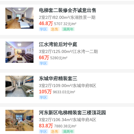
电梯套二装修全齐诚意出售
2室2厅/82.00m²/东湖胜景一期
46.8万
5707.32元/m²
学区
急售
满两年
江水湾前后对中庭
3室2厅/125.00m²/江水湾一二期
66万
5280元/m²
学区
东城华府精装套三
3室2厅/109.00m²/东城华府B区
105万
9633.03元/m²
学区
河东新区电梯精装套三楼顶花园
3室2厅/106.34m²/东城华府A区
83.8万
7880.38元/m²
学区
急售
满两年