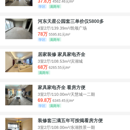
37.8万
4562.46元/m²
学区
满两年
河东天星公园套三单价仅5800多
4室2厅/139.39m²/凯颂广场
78万
5595.81元/m²
学区
满两年
居家装修 家具家电齐全
3室2厅/108.53m²/滨湖城
68万
6265.55元/m²
满两年
家具家电齐全 看房方便
3室2厅/110.00m²/天慧城一二期
69.8万
6345.45元/m²
学区
满两年
装修套三满五年可按揭看房方便
3室2厅/108.00m²/东湖胜景一期