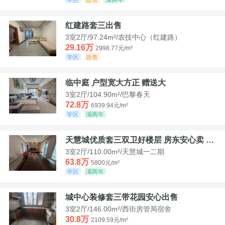
红建路套三出售
3室2厅/97.24m²/农技中心（红建路）
29.16万
2998.77元/m²
学区
急售
临中庭 户型宽大方正 赠送大
3室2厅/104.90m²/巴黎春天
72.8万
6939.94元/m²
学区
满两年
天慧城优质套三双卫好楼层 房东安心卖 价格好谈
3室2厅/110.00m²/天慧城一二期
63.8万
5800元/m²
学区
满两年
城中心装修套三带花园安心出售
3室2厅/146.00m²/西街房管局宿舍
30.8万
2109.59元/m²