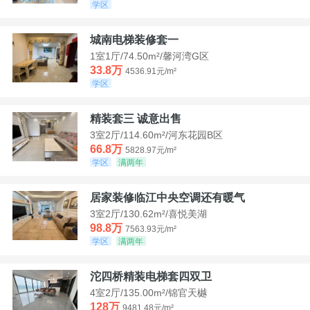
学区
城南电梯装修套一
1室1厅/74.50m²/馨河湾G区
33.8万
4536.91元/m²
学区
精装套三 诚意出售
3室2厅/114.60m²/河东花园B区
66.8万
5828.97元/m²
学区
满两年
居家装修临江中央空调还有暖气
3室2厅/130.62m²/喜悦美湖
98.8万
7563.93元/m²
学区
满两年
沱四桥精装电梯套四双卫
4室2厅/135.00m²/锦官天樾
128万
9481.48元/m²