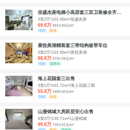
佰盛杰座电梯小高层套三双卫装修全齐诚意出售
3室2厅/101.00m²/佰盛杰座
69.8万
6910.89元/m²
学区
急售
喜悦美湖精装套三带结构板带车位
3室2厅/101.00m²/喜悦美湖
88.8万
8792.08元/m²
学区
满两年
海上花园套三出售
3室1厅/101.72m²/海上花园三期
55.8万
5485.65元/m²
学区
急售
山漫锦城大房跃层安心出售
4室2厅/135.71m²/山漫锦城
99.8万
7353.92元/m²
学区
急售
满两年