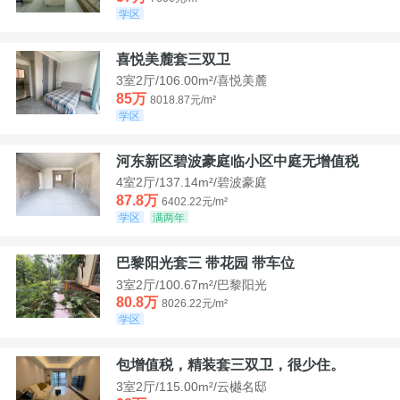
学区
喜悦美麓套三双卫
3室2厅/106.00m²/喜悦美麓
85万
8018.87元/m²
学区
河东新区碧波豪庭临小区中庭无增值税
4室2厅/137.14m²/碧波豪庭
87.8万
6402.22元/m²
学区
满两年
巴黎阳光套三 带花园 带车位
3室2厅/100.67m²/巴黎阳光
80.8万
8026.22元/m²
学区
包增值税，精装套三双卫，很少住。
3室2厅/115.00m²/云樾名邸