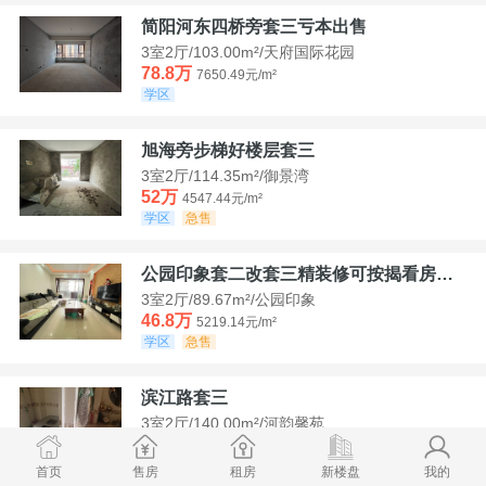
简阳河东四桥旁套三亏本出售
3室2厅/103.00m²/天府国际花园
78.8万
7650.49元/m²
学区
旭海旁步梯好楼层套三
3室2厅/114.35m²/御景湾
52万
4547.44元/m²
学区
急售
公园印象套二改套三精装修可按揭看房方便
3室2厅/89.67m²/公园印象
46.8万
5219.14元/m²
学区
急售
滨江路套三
3室2厅/140.00m²/河韵馨苑
42万
3000元/m²
学区
急售
首页
售房
租房
新楼盘
我的