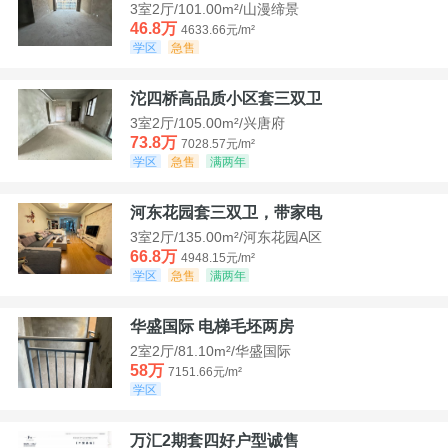
3室2厅/101.00m²/山漫缔景
46.8万
4633.66元/m²
学区
急售
沱四桥高品质小区套三双卫
3室2厅/105.00m²/兴唐府
73.8万
7028.57元/m²
学区
急售
满两年
河东花园套三双卫，带家电
3室2厅/135.00m²/河东花园A区
66.8万
4948.15元/m²
学区
急售
满两年
华盛国际 电梯毛坯两房
2室2厅/81.10m²/华盛国际
58万
7151.66元/m²
学区
万汇2期套四好户型诚售