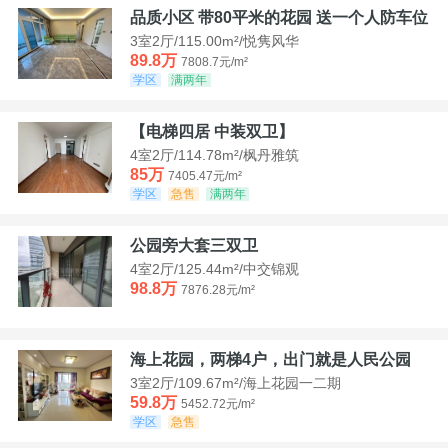
品质小区 带80平米的花园 送一个人防车位
3室2厅/115.00m²/悦隽风华
89.8万
7808.7元/m²
学区
满两年
【电梯四居 中装双卫】
4室2厅/114.78m²/枫丹雅筑
85万
7405.47元/m²
学区
急售
满两年
公园旁大套三双卫
4室2厅/125.44m²/中交锦观
98.8万
7876.28元/m²
海上花园，两梯4户，出门就是人民公园
3室2厅/109.67m²/海上花园一二期
59.8万
5452.72元/m²
学区
急售