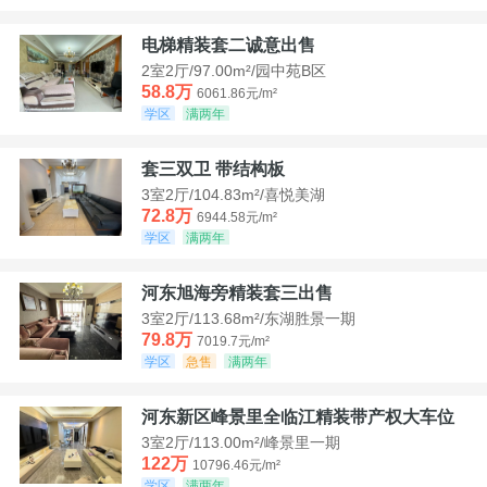
电梯精装套二诚意出售
2室2厅/97.00m²/园中苑B区
58.8万
6061.86元/m²
学区
满两年
套三双卫 带结构板
3室2厅/104.83m²/喜悦美湖
72.8万
6944.58元/m²
学区
满两年
河东旭海旁精装套三出售
3室2厅/113.68m²/东湖胜景一期
79.8万
7019.7元/m²
学区
急售
满两年
河东新区峰景里全临江精装带产权大车位
3室2厅/113.00m²/峰景里一期
122万
10796.46元/m²
学区
满两年