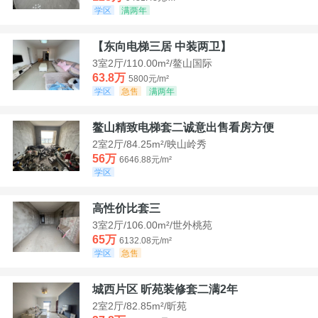
学区
满两年
【东向电梯三居 中装两卫】
3室2厅/110.00m²/鳌山国际
63.8万
5800元/m²
学区
急售
满两年
鳌山精致电梯套二诚意出售看房方便
2室2厅/84.25m²/映山岭秀
56万
6646.88元/m²
学区
高性价比套三
3室2厅/106.00m²/世外桃苑
65万
6132.08元/m²
学区
急售
城西片区 昕苑装修套二满2年
2室2厅/82.85m²/昕苑