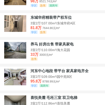
98万
8521.74元/m²
学区
急售
满两年
东城华府精装带产权车位
3室2厅/107.00m²/东城华府A区
81.8万
7644.86元/m²
学区
急售
养马 好房出售 带家具家电
3室2厅/110.00m²/海大花园
33万
3000元/m²
急售
河东中心地段 带平台 家具家电齐全
3室2厅/109.00m²/园中苑B区
95.8万
8788.99元/m²
学区
满两年
喜悦美麓 毛坯三室 双卫电梯
3室2厅/112.86m²/喜悦美麓