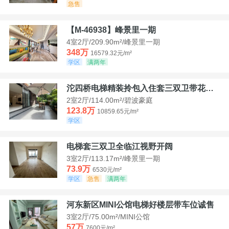
急售
【M-46938】峰景里一期
4室2厅/209.90m²/峰景里一期
348万
16579.32元/m²
学区
满两年
沱四桥电梯精装拎包入住套三双卫带花园40平米带车位
2室2厅/114.00m²/碧波豪庭
123.8万
10859.65元/m²
学区
电梯套三双卫全临江视野开阔
3室2厅/113.17m²/峰景里一期
73.9万
6530元/m²
学区
急售
满两年
河东新区MINI公馆电梯好楼层带车位诚售
3室2厅/75.00m²/MINI公馆
57万
7600元/m²