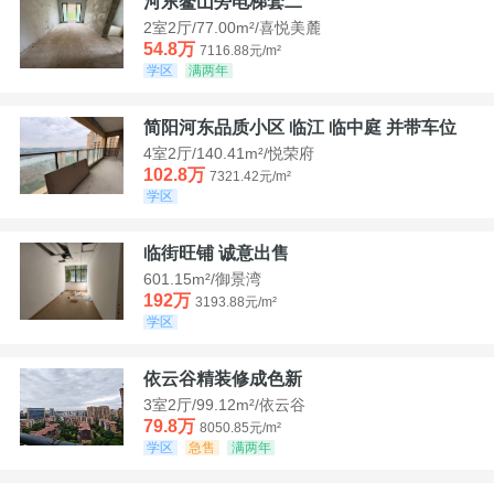
河东鳌山旁电梯套二
2室2厅/77.00m²/喜悦美麓
54.8万
7116.88元/m²
学区
满两年
简阳河东品质小区 临江 临中庭 并带车位
4室2厅/140.41m²/悦荣府
102.8万
7321.42元/m²
学区
临街旺铺 诚意出售
601.15m²/御景湾
192万
3193.88元/m²
学区
依云谷精装修成色新
3室2厅/99.12m²/依云谷
79.8万
8050.85元/m²
学区
急售
满两年