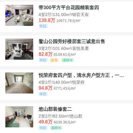
带300平方平台花园精装套四
4室2厅/131.00m²/锦官天宸
139.8万
10671.76元/m²
学区
鳌山公园旁好楼层套三诚意出售
3室2厅/101.60m²/喜悦美麓
82.8万
8149.61元/m²
学区
急售
满两年
悦荣府套四户型，清水房户型方正，一口价94，8
4室2厅/140.00m²/悦荣府
94.8万
6771.43元/m²
学区
悠山郡装修套二
2室2厅/82.50m²/悠山郡
49.8万
6036.36元/m²
学区
满两年