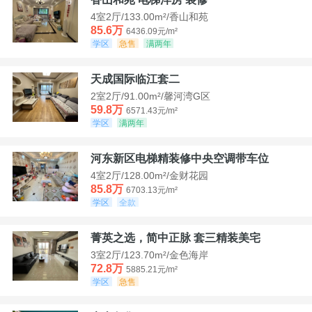
4室2厅/133.00m²/香山和苑
85.6万
6436.09元/m²
学区
急售
满两年
天成国际临江套二
2室2厅/91.00m²/馨河湾G区
59.8万
6571.43元/m²
学区
满两年
河东新区电梯精装修中央空调带车位
4室2厅/128.00m²/金财花园
85.8万
6703.13元/m²
学区
全款
菁英之选，简中正脉 套三精装美宅
3室2厅/123.70m²/金色海岸
72.8万
5885.21元/m²
学区
急售