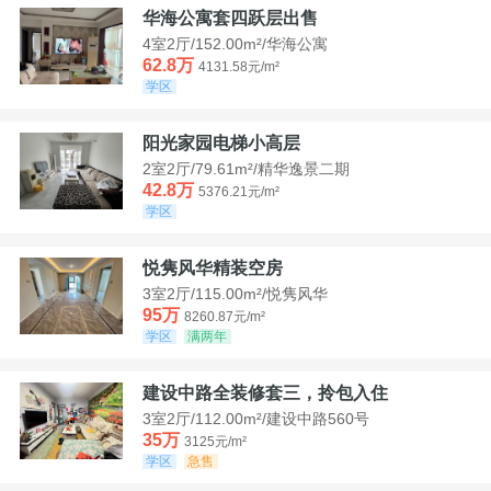
华海公寓套四跃层出售
4室2厅/152.00m²/华海公寓
62.8万
4131.58元/m²
学区
阳光家园电梯小高层
2室2厅/79.61m²/精华逸景二期
42.8万
5376.21元/m²
学区
悦隽风华精装空房
3室2厅/115.00m²/悦隽风华
95万
8260.87元/m²
学区
满两年
建设中路全装修套三，拎包入住
3室2厅/112.00m²/建设中路560号
35万
3125元/m²
学区
急售