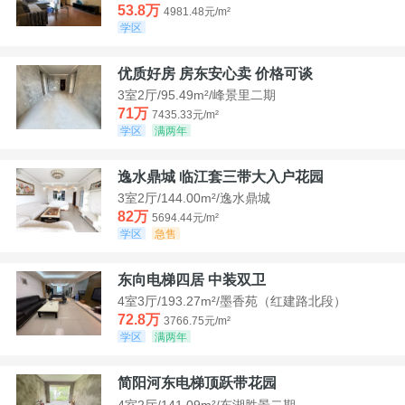
53.8万
4981.48元/m²
学区
优质好房 房东安心卖 价格可谈
3室2厅/95.49m²/峰景里二期
71万
7435.33元/m²
学区
满两年
逸水鼎城 临江套三带大入户花园
3室2厅/144.00m²/逸水鼎城
82万
5694.44元/m²
学区
急售
东向电梯四居 中装双卫
4室3厅/193.27m²/墨香苑（红建路北段）
72.8万
3766.75元/m²
学区
满两年
简阳河东电梯顶跃带花园
4室2厅/141.09m²/东湖胜景二期