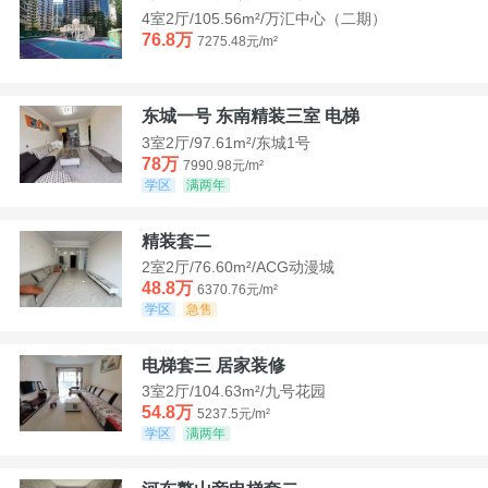
4室2厅/105.56m²/万汇中心（二期）
76.8万
7275.48元/m²
东城一号 东南精装三室 电梯
3室2厅/97.61m²/东城1号
78万
7990.98元/m²
学区
满两年
精装套二
2室2厅/76.60m²/ACG动漫城
48.8万
6370.76元/m²
学区
急售
电梯套三 居家装修
3室2厅/104.63m²/九号花园
54.8万
5237.5元/m²
学区
满两年