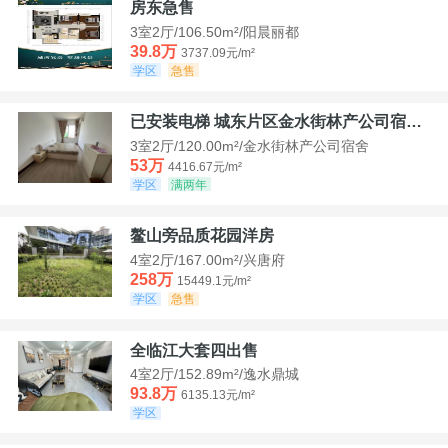
房东急售
3室2厅/106.50m²/阳晨丽都
39.8万
3737.09元/m²
学区
急售
已安装电梯 城东片区金水街林产公司宿舍套三可看江景
3室2厅/120.00m²/金水街林产公司宿舍
53万
4416.67元/m²
学区
满两年
鳌山旁品质花园洋房
4室2厅/167.00m²/兴唐府
258万
15449.1元/m²
学区
急售
全临江大套四出售
4室2厅/152.89m²/逸水鼎城
93.8万
6135.13元/m²
学区