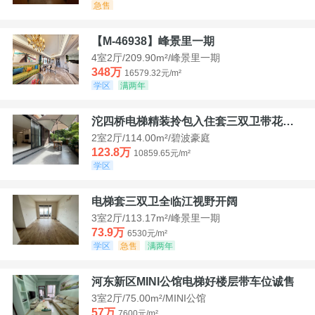
急售
【M-46938】峰景里一期
4室2厅/209.90m²/峰景里一期
348万
16579.32元/m²
学区
满两年
沱四桥电梯精装拎包入住套三双卫带花园40平米带车位
2室2厅/114.00m²/碧波豪庭
123.8万
10859.65元/m²
学区
电梯套三双卫全临江视野开阔
3室2厅/113.17m²/峰景里一期
73.9万
6530元/m²
学区
急售
满两年
河东新区MINI公馆电梯好楼层带车位诚售
3室2厅/75.00m²/MINI公馆
57万
7600元/m²