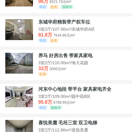
98万
8521.74元/m²
学区
急售
满两年
东城华府精装带产权车位
3室2厅/107.00m²/东城华府A区
81.8万
7644.86元/m²
学区
急售
养马 好房出售 带家具家电
3室2厅/110.00m²/海大花园
33万
3000元/m²
急售
河东中心地段 带平台 家具家电齐全
3室2厅/109.00m²/园中苑B区
95.8万
8788.99元/m²
学区
满两年
喜悦美麓 毛坯三室 双卫电梯
3室2厅/112.86m²/喜悦美麓