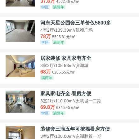
37.8万
4562.46元/m²
学区
满两年
河东天星公园套三单价仅5800多
4室2厅/139.39m²/凯颂广场
78万
5595.81元/m²
学区
满两年
居家装修 家具家电齐全
3室2厅/108.53m²/滨湖城
68万
6265.55元/m²
满两年
家具家电齐全 看房方便
3室2厅/110.00m²/天慧城一二期
69.8万
6345.45元/m²
学区
满两年
装修套三满五年可按揭看房方便
3室2厅/108.00m²/东湖胜景一期