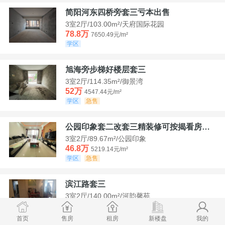
简阳河东四桥旁套三亏本出售
3室2厅/103.00m²/天府国际花园
78.8万
7650.49元/m²
学区
旭海旁步梯好楼层套三
3室2厅/114.35m²/御景湾
52万
4547.44元/m²
学区
急售
公园印象套二改套三精装修可按揭看房方便
3室2厅/89.67m²/公园印象
46.8万
5219.14元/m²
学区
急售
滨江路套三
3室2厅/140.00m²/河韵馨苑
42万
3000元/m²
学区
急售
首页
售房
租房
新楼盘
我的