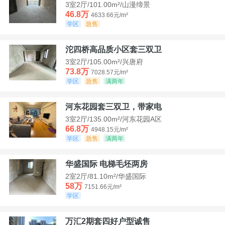
3室2厅/101.00m²/山漫缔景
46.8万
4633.66元/m²
学区
急售
沱四桥高品质小区套三双卫
3室2厅/105.00m²/兴唐府
73.8万
7028.57元/m²
学区
急售
满两年
河东花园套三双卫，带家电
3室2厅/135.00m²/河东花园A区
66.8万
4948.15元/m²
学区
急售
满两年
华盛国际 电梯毛坯两房
2室2厅/81.10m²/华盛国际
58万
7151.66元/m²
学区
万汇2期套四好户型诚售