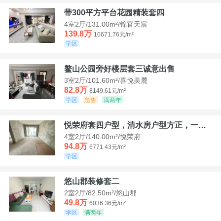
带300平方平台花园精装套四
4室2厅/131.00m²/锦官天宸
139.8万
10671.76元/m²
学区
鳌山公园旁好楼层套三诚意出售
3室2厅/101.60m²/喜悦美麓
82.8万
8149.61元/m²
学区
急售
满两年
悦荣府套四户型，清水房户型方正，一口价94，8
4室2厅/140.00m²/悦荣府
94.8万
6771.43元/m²
学区
悠山郡装修套二
2室2厅/82.50m²/悠山郡
49.8万
6036.36元/m²
学区
满两年