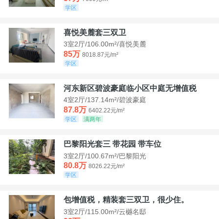
学区
喜悦美麓套三双卫
3室2厅/106.00m²/喜悦美麓
85万
8018.87元/m²
学区
河东新区碧波豪庭临小区中庭无增值税
4室2厅/137.14m²/碧波豪庭
87.8万
6402.22元/m²
学区
满两年
巴黎阳光套三 带花园 带车位
3室2厅/100.67m²/巴黎阳光
80.8万
8026.22元/m²
学区
包增值税，精装套三双卫，很少住。
3室2厅/115.00m²/云樾名邸