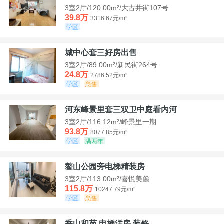
3室2厅/120.00m²/大古井街107号
39.8万
3316.67元/m²
学区
城中心套三好房出售
3室2厅/89.00m²/新民街264号
24.8万
2786.52元/m²
学区
急售
河东峰景里套三双卫中庭看内河
3室2厅/116.12m²/峰景里一期
93.8万
8077.85元/m²
学区
满两年
鳌山公园旁电梯精装房
3室2厅/113.00m²/喜悦美麓
115.8万
10247.79元/m²
学区
急售
香山和苑 电梯洋房 装修