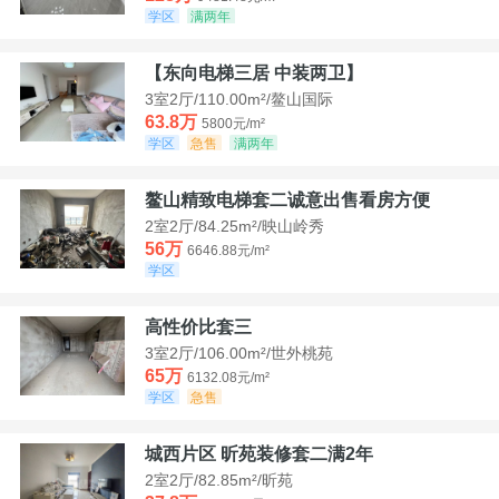
学区
满两年
【东向电梯三居 中装两卫】
3室2厅/110.00m²/鳌山国际
63.8万
5800元/m²
学区
急售
满两年
鳌山精致电梯套二诚意出售看房方便
2室2厅/84.25m²/映山岭秀
56万
6646.88元/m²
学区
高性价比套三
3室2厅/106.00m²/世外桃苑
65万
6132.08元/m²
学区
急售
城西片区 昕苑装修套二满2年
2室2厅/82.85m²/昕苑