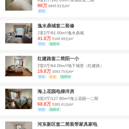
98万
6945.92元/m²
学区
逸水鼎城套二装修
2室2厅/81.00m²/逸水鼎城
41.8万
5160.49元/m²
学区
满两年
红建路套二简阳一小
2室2厅/64.00m²/地下城堡（红建路）
19.8万
3093.75元/m²
学区
急售
满两年
海上花园电梯洋房
3室2厅/127.80m²/海上花园一二期
68.8万
5383.41元/m²
学区
满两年
河东新区套二简装带家具家电