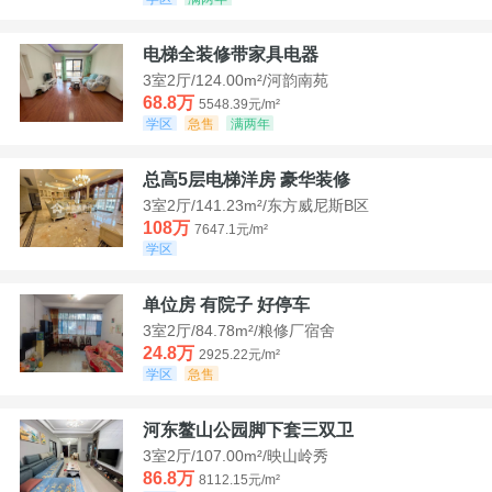
电梯全装修带家具电器
3室2厅/124.00m²/河韵南苑
68.8万
5548.39元/m²
学区
急售
满两年
总高5层电梯洋房 豪华装修
3室2厅/141.23m²/东方威尼斯B区
108万
7647.1元/m²
学区
单位房 有院子 好停车
3室2厅/84.78m²/粮修厂宿舍
24.8万
2925.22元/m²
学区
急售
河东鳌山公园脚下套三双卫
3室2厅/107.00m²/映山岭秀
86.8万
8112.15元/m²