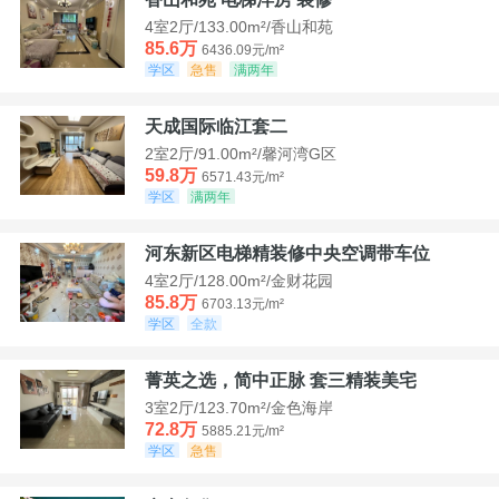
4室2厅/133.00m²/香山和苑
85.6万
6436.09元/m²
学区
急售
满两年
天成国际临江套二
2室2厅/91.00m²/馨河湾G区
59.8万
6571.43元/m²
学区
满两年
河东新区电梯精装修中央空调带车位
4室2厅/128.00m²/金财花园
85.8万
6703.13元/m²
学区
全款
菁英之选，简中正脉 套三精装美宅
3室2厅/123.70m²/金色海岸
72.8万
5885.21元/m²
学区
急售