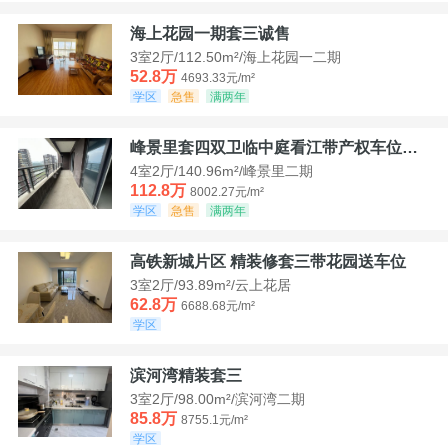
海上花园一期套三诚售
3室2厅/112.50m²/海上花园一二期
52.8万
4693.33元/m²
学区
急售
满两年
峰景里套四双卫临中庭看江带产权车位诚售
4室2厅/140.96m²/峰景里二期
112.8万
8002.27元/m²
学区
急售
满两年
高铁新城片区 精装修套三带花园送车位
3室2厅/93.89m²/云上花居
62.8万
6688.68元/m²
学区
滨河湾精装套三
3室2厅/98.00m²/滨河湾二期
85.8万
8755.1元/m²
学区