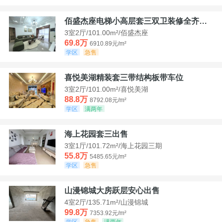
佰盛杰座电梯小高层套三双卫装修全齐诚意出售
3室2厅/101.00m²/佰盛杰座
69.8万
6910.89元/m²
学区
急售
喜悦美湖精装套三带结构板带车位
3室2厅/101.00m²/喜悦美湖
88.8万
8792.08元/m²
学区
满两年
海上花园套三出售
3室1厅/101.72m²/海上花园三期
55.8万
5485.65元/m²
学区
急售
山漫锦城大房跃层安心出售
4室2厅/135.71m²/山漫锦城
99.8万
7353.92元/m²
学区
急售
满两年