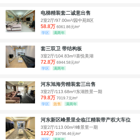
电梯精装套二诚意出售
2室2厅/97.00m²/园中苑B区
58.8万
6061.86元/m²
学区
满两年
套三双卫 带结构板
3室2厅/104.83m²/喜悦美湖
72.8万
6944.58元/m²
学区
满两年
河东旭海旁精装套三出售
3室2厅/113.68m²/东湖胜景一期
79.8万
7019.7元/m²
学区
急售
满两年
河东新区峰景里全临江精装带产权大车位
3室2厅/113.00m²/峰景里一期
122万
10796.46元/m²
学区
满两年