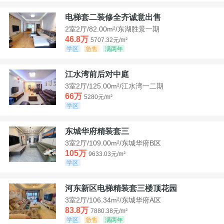
电梯套二装修全齐诚意出售
2室2厅/82.00m²/东湖胜景一期
46.8万
5707.32元/m²
学区
急售
满两年
江水湾前后对中庭
3室2厅/125.00m²/江水湾一二期
66万
5280元/m²
学区
东城华府精装套三
3室2厅/109.00m²/东城华府B区
105万
9633.03元/m²
学区
河东新区电梯精装套三楼顶花园
3室2厅/106.34m²/东城华府A区
83.8万
7880.38元/m²
学区
急售
满两年