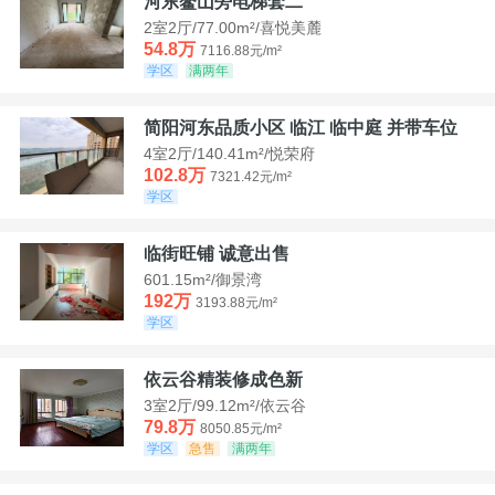
河东鳌山旁电梯套二
2室2厅/77.00m²/喜悦美麓
54.8万
7116.88元/m²
学区
满两年
简阳河东品质小区 临江 临中庭 并带车位
4室2厅/140.41m²/悦荣府
102.8万
7321.42元/m²
学区
临街旺铺 诚意出售
601.15m²/御景湾
192万
3193.88元/m²
学区
依云谷精装修成色新
3室2厅/99.12m²/依云谷
79.8万
8050.85元/m²
学区
急售
满两年