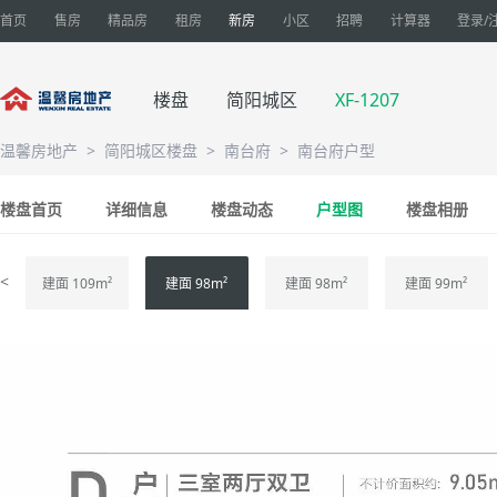
首页
售房
精品房
租房
新房
小区
招聘
计算器
登录/
楼盘
简阳城区
XF-1207
温馨房地产
>
简阳城区楼盘
>
南台府
>
南台府户型
楼盘首页
详细信息
楼盘动态
户型图
楼盘相册
<
建面 109m²
建面 98m²
建面 98m²
建面 99m²