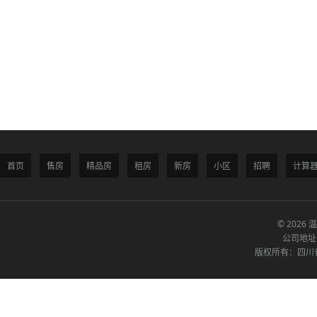
首页
售房
精品房
租房
新房
小区
招聘
计算
© 2026 
公司地址
版权所有：四川