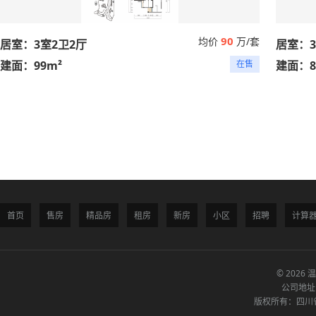
90
均价
万/套
居室：3室2卫2厅
居室：3
建面：99m²
在售
建面：8
首页
售房
精品房
租房
新房
小区
招聘
计算
© 2026 
公司地址
版权所有：四川