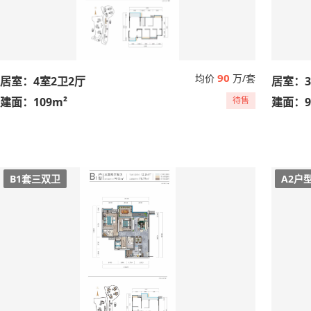
90
均价
万/套
居室：4室2卫2厅
居室：3
建面：109m²
待售
建面：9
B1套三双卫
A2户