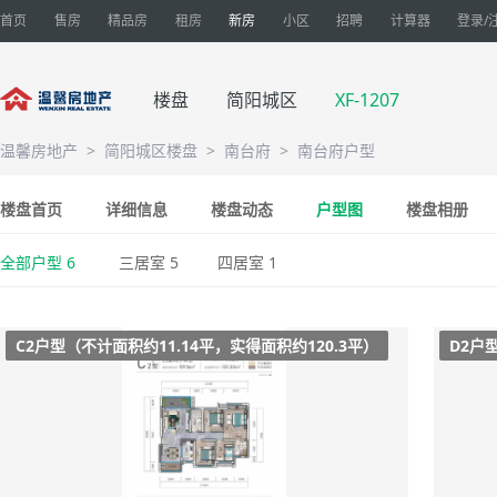
首页
售房
精品房
租房
新房
小区
招聘
计算器
登录/
楼盘
简阳城区
XF-1207
温馨房地产
>
简阳城区楼盘
>
南台府
>
南台府户型
楼盘首页
详细信息
楼盘动态
户型图
楼盘相册
全部户型 6
三居室 5
四居室 1
C2户型（不计面积约11.14平，实得面积约120.3平）
D2户