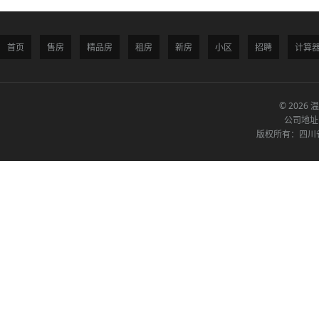
首页
售房
精品房
租房
新房
小区
招聘
计算
© 2026 
公司地址
版权所有：四川