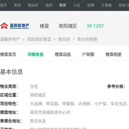
首页
售房
精品房
租房
新房
小区
招聘
计算器
登录/
楼盘
简阳城区
XF-1207
温馨房地产
>
简阳城区楼盘
>
南台府
>
南台府相册
楼盘首页
详细信息
楼盘动态
户型图
楼盘相册
基本信息
物业类型：
住宅
参考价格：
区域位置：
简阳城区
项目特色：
大品牌、带花园、带飘窗、近地铁、小户型、车位充足
楼盘地址：
简阳市简城街道中心村
售楼处地址：
暂无信息