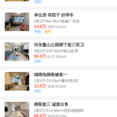
学区
单位房 有院子 好停车
3室2厅/84.78m²/粮修厂宿舍
24.8万
2925.22元/m²
学区
急售
河东鳌山公园脚下套三双卫
3室2厅/107.00m²/映山岭秀
86.8万
8112.15元/m²
学区
城南电梯装修套一
1室1厅/74.50m²/馨河湾G区
33.8万
4536.91元/m²
学区
精装套三 诚意出售
3室2厅/114.60m²/河东花园B区
66.8万
5828.97元/m²