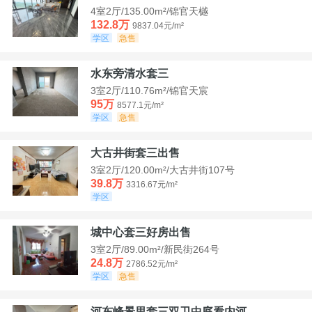
4室2厅/135.00m²/锦官天樾
132.8万
9837.04元/m²
学区
急售
水东旁清水套三
3室2厅/110.76m²/锦官天宸
95万
8577.1元/m²
学区
急售
大古井街套三出售
3室2厅/120.00m²/大古井街107号
39.8万
3316.67元/m²
学区
城中心套三好房出售
3室2厅/89.00m²/新民街264号
24.8万
2786.52元/m²
学区
急售
河东峰景里套三双卫中庭看内河