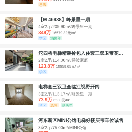
急售
【M-46938】峰景里一期
4室2厅/209.90m²/峰景里一期
348万
16579.32元/m²
学区
满两年
沱四桥电梯精装拎包入住套三双卫带花园40平米带车位
2室2厅/114.00m²/碧波豪庭
123.8万
10859.65元/m²
学区
电梯套三双卫全临江视野开阔
3室2厅/113.17m²/峰景里一期
73.9万
6530元/m²
学区
急售
满两年
河东新区MINI公馆电梯好楼层带车位诚售
3室2厅/75.00m²/MINI公馆