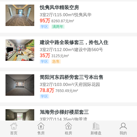
悦隽风华精装空房
3室2厅/115.00m²/悦隽风华
95万
8260.87元/m²
学区
满两年
建设中路全装修套三，拎包入住
3室2厅/112.00m²/建设中路560号
35万
3125元/m²
学区
急售
简阳河东四桥旁套三亏本出售
3室2厅/103.00m²/天府国际花园
78.8万
7650.49元/m²
学区
旭海旁步梯好楼层套三
3室2厅/114.35m²/御景湾
52万
4547.44元/m²
学区
急售
首页
售房
租房
新楼盘
我的