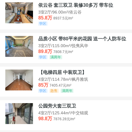
依云谷 套三双卫 装修30多万 带车位
3室2厅/96.00m²/依云谷
85.8万
8937.5元/m²
学区
品质小区 带80平米的花园 送一个人防车位
3室2厅/115.00m²/悦隽风华
89.8万
7808.7元/m²
学区
满两年
【电梯四居 中装双卫】
4室2厅/114.78m²/枫丹雅筑
85万
7405.47元/m²
学区
急售
满两年
公园旁大套三双卫
4室2厅/125.44m²/中交锦观
98.8万
7876.28元/m²