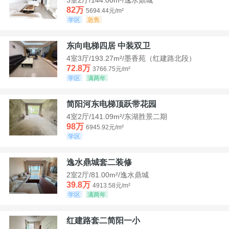
82万
5694.44元/m²
学区
急售
东向电梯四居 中装双卫
4室3厅/193.27m²/墨香苑（红建路北段）
72.8万
3766.75元/m²
学区
满两年
简阳河东电梯顶跃带花园
4室2厅/141.09m²/东湖胜景二期
98万
6945.92元/m²
学区
逸水鼎城套二装修
2室2厅/81.00m²/逸水鼎城
39.8万
4913.58元/m²
学区
满两年
红建路套二简阳一小