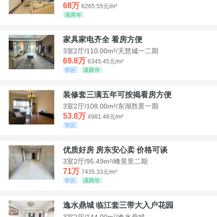
68万
6265.55元/m²
满两年
家具家电齐全 看房方便
3室2厅/110.00m²/天慧城一二期
69.8万
6345.45元/m²
学区
满两年
装修套三满五年可按揭看房方便
3室2厅/108.00m²/东湖胜景一期
53.8万
4981.48元/m²
学区
优质好房 房东安心卖 价格可谈
3室2厅/95.49m²/峰景里二期
71万
7435.33元/m²
学区
满两年
逸水鼎城 临江套三带大入户花园
3室2厅/144.00m²/逸水鼎城