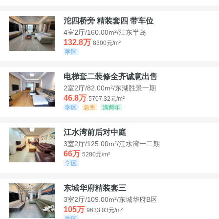
沱四桥旁 精装套四 带车位
4室2厅/160.00m²/江东半岛
132.8万
8300元/m²
学区
电梯套二装修全齐诚意出售
2室2厅/82.00m²/东湖胜景一期
46.8万
5707.32元/m²
学区
急售
满两年
江水湾前后对中庭
3室2厅/125.00m²/江水湾一二期
66万
5280元/m²
学区
东城华府精装套三
3室2厅/109.00m²/东城华府B区
105万
9633.03元/m²
学区