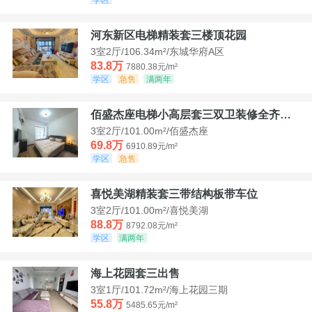
河东新区电梯精装套三楼顶花园
3室2厅/106.34m²/东城华府A区
83.8万
7880.38元/m²
学区
急售
满两年
佰盛杰座电梯小高层套三双卫装修全齐诚意出售
3室2厅/101.00m²/佰盛杰座
69.8万
6910.89元/m²
学区
急售
喜悦美湖精装套三带结构板带车位
3室2厅/101.00m²/喜悦美湖
88.8万
8792.08元/m²
学区
满两年
海上花园套三出售
3室1厅/101.72m²/海上花园三期
55.8万
5485.65元/m²