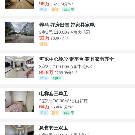
98万
8521.74元/m²
学区
急售
满两年
养马 好房出售 带家具家电
3室2厅/110.00m²/海大花园
33万
3000元/m²
急售
河东中心地段 带平台 家具家电齐全
3室2厅/109.00m²/园中苑B区
95.8万
8788.99元/m²
学区
满两年
电梯套三单卫
3室2厅/98.00m²/香山和苑
64万
6530.61元/m²
学区
急售
满两年
急售套三双卫