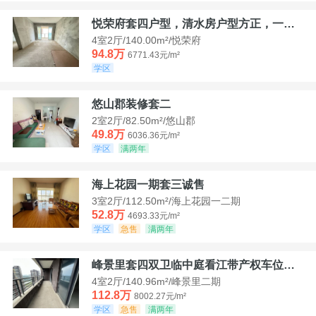
悦荣府套四户型，清水房户型方正，一口价94，8
4室2厅/140.00m²/悦荣府
94.8万
6771.43元/m²
学区
悠山郡装修套二
2室2厅/82.50m²/悠山郡
49.8万
6036.36元/m²
学区
满两年
海上花园一期套三诚售
3室2厅/112.50m²/海上花园一二期
52.8万
4693.33元/m²
学区
急售
满两年
峰景里套四双卫临中庭看江带产权车位诚售
4室2厅/140.96m²/峰景里二期
112.8万
8002.27元/m²
学区
急售
满两年