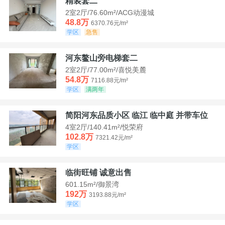
精装套二
2室2厅/76.60m²/ACG动漫城
48.8万
6370.76元/m²
学区
急售
河东鳌山旁电梯套二
2室2厅/77.00m²/喜悦美麓
54.8万
7116.88元/m²
学区
满两年
简阳河东品质小区 临江 临中庭 并带车位
4室2厅/140.41m²/悦荣府
102.8万
7321.42元/m²
学区
临街旺铺 诚意出售
601.15m²/御景湾
192万
3193.88元/m²
学区