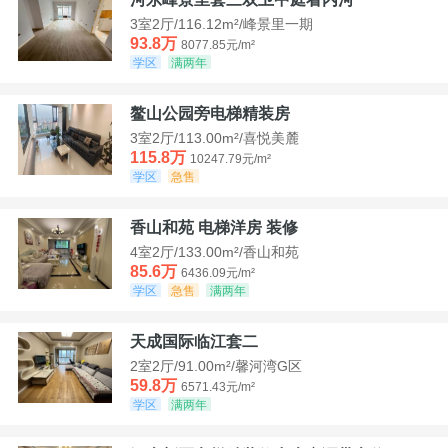
3室2厅/116.12m²/峰景里一期
93.8万
8077.85元/m²
学区
满两年
鳌山公园旁电梯精装房
3室2厅/113.00m²/喜悦美麓
115.8万
10247.79元/m²
学区
急售
香山和苑 电梯洋房 装修
4室2厅/133.00m²/香山和苑
85.6万
6436.09元/m²
学区
急售
满两年
天成国际临江套二
2室2厅/91.00m²/馨河湾G区
59.8万
6571.43元/m²
学区
满两年