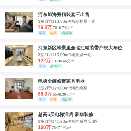
河东旭海旁精装套三出售
3室2厅/113.68m²/东湖胜景一期
79.8万
7019.7元/m²
学区
急售
满两年
河东新区峰景里全临江精装带产权大车位
3室2厅/113.00m²/峰景里一期
122万
10796.46元/m²
学区
满两年
电梯全装修带家具电器
3室2厅/124.00m²/河韵南苑
68.8万
5548.39元/m²
学区
急售
满两年
总高5层电梯洋房 豪华装修
3室2厅/141.23m²/东方威尼斯B区
108万
7647.1元/m²