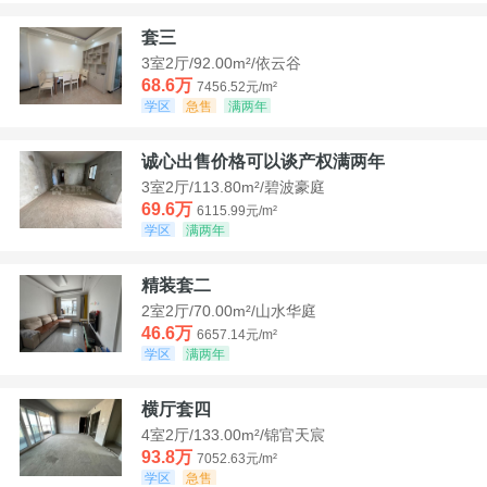
套三
3室2厅/92.00m²/依云谷
68.6万
7456.52元/m²
学区
急售
满两年
诚心出售价格可以谈产权满两年
3室2厅/113.80m²/碧波豪庭
69.6万
6115.99元/m²
学区
满两年
精装套二
2室2厅/70.00m²/山水华庭
46.6万
6657.14元/m²
学区
满两年
横厅套四
4室2厅/133.00m²/锦官天宸
93.8万
7052.63元/m²
学区
急售