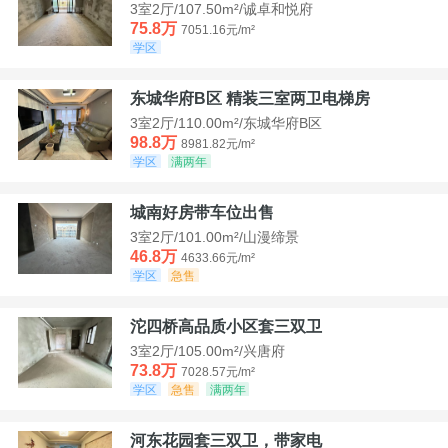
3室2厅/107.50m²/诚卓和悦府
75.8万
7051.16元/m²
学区
东城华府B区 精装三室两卫电梯房
3室2厅/110.00m²/东城华府B区
98.8万
8981.82元/m²
学区
满两年
城南好房带车位出售
3室2厅/101.00m²/山漫缔景
46.8万
4633.66元/m²
学区
急售
沱四桥高品质小区套三双卫
3室2厅/105.00m²/兴唐府
73.8万
7028.57元/m²
学区
急售
满两年
河东花园套三双卫，带家电