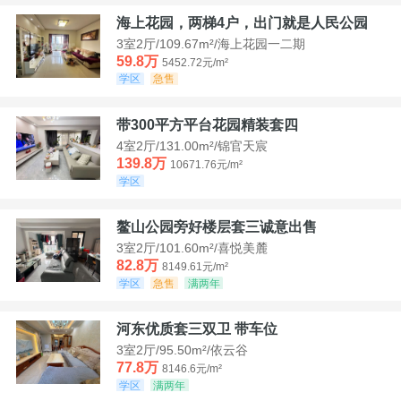
海上花园，两梯4户，出门就是人民公园
3室2厅/109.67m²/海上花园一二期
59.8万
5452.72元/m²
学区
急售
带300平方平台花园精装套四
4室2厅/131.00m²/锦官天宸
139.8万
10671.76元/m²
学区
鳌山公园旁好楼层套三诚意出售
3室2厅/101.60m²/喜悦美麓
82.8万
8149.61元/m²
学区
急售
满两年
河东优质套三双卫 带车位
3室2厅/95.50m²/依云谷
77.8万
8146.6元/m²
学区
满两年