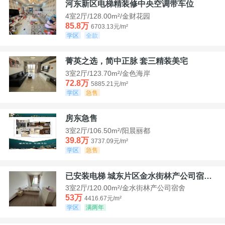
河东新区电梯精装修中央空调带车位
4室2厅/128.00m²/金财花园
85.8万
6703.13元/m²
学区
全款
菁英之选，简中正脉 套三精装美宅
3室2厅/123.70m²/金色海岸
72.8万
5885.21元/m²
学区
急售
房东急售
3室2厅/106.50m²/阳晨丽都
39.8万
3737.09元/m²
学区
急售
已安装电梯 城东片区金水街林产公司宿舍套三可看江景
3室2厅/120.00m²/金水街林产公司宿舍
53万
4416.67元/m²
学区
满两年