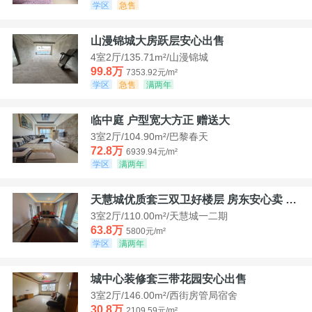
学区
急售
山漫锦城大房跃层安心出售
4室2厅/135.71m²/山漫锦城
99.8万
7353.92元/m²
学区
急售
满两年
临中庭 户型宽大方正 赠送大
3室2厅/104.90m²/巴黎春天
72.8万
6939.94元/m²
学区
满两年
天慧城优质套三双卫好楼层 房东安心卖 价格好谈
3室2厅/110.00m²/天慧城一二期
63.8万
5800元/m²
学区
满两年
城中心装修套三带花园安心出售
3室2厅/146.00m²/西街房管局宿舍
30.8万
2109.59元/m²