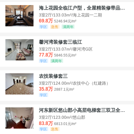
海上花园全临江户型，全屋精装修带品牌家具家电，诚意出售！
3室2厅/133.03m²/海上花园一二期
69.8万
5246.94元/m²
学区
急售
满两年
馨河湾装修套三临江
3室2厅/133.07m²/馨河湾G区
77.8万
5846.55元/m²
学区
满两年
农技装修套三
3室2厅/124.00m²/农技中心（红建路）
35.8万
2887.1元/m²
学区
河东新区悠山郡小高层电梯套三双卫全装带家具家电
3室2厅/123.00m²/悠山郡
83.8万
6813.01元/m²
学区
急售