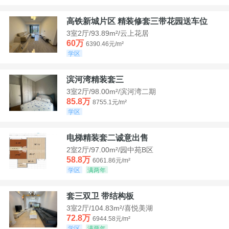
高铁新城片区 精装修套三带花园送车位
3室2厅/93.89m²/云上花居
60万
6390.46元/m²
学区
滨河湾精装套三
3室2厅/98.00m²/滨河湾二期
85.8万
8755.1元/m²
学区
电梯精装套二诚意出售
2室2厅/97.00m²/园中苑B区
58.8万
6061.86元/m²
学区
满两年
套三双卫 带结构板
3室2厅/104.83m²/喜悦美湖
72.8万
6944.58元/m²
学区
满两年