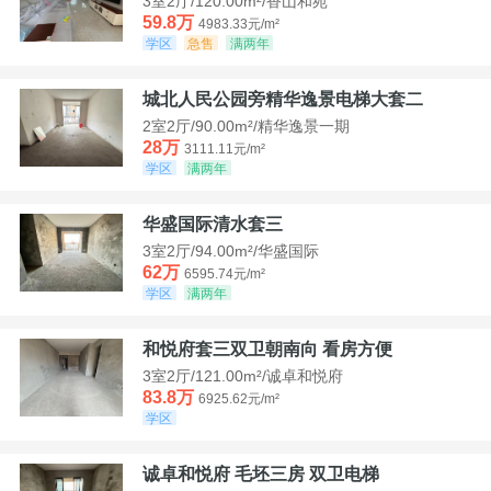
3室2厅/120.00m²/香山和苑
59.8万
4983.33元/m²
学区
急售
满两年
城北人民公园旁精华逸景电梯大套二
2室2厅/90.00m²/精华逸景一期
28万
3111.11元/m²
学区
满两年
华盛国际清水套三
3室2厅/94.00m²/华盛国际
62万
6595.74元/m²
学区
满两年
和悦府套三双卫朝南向 看房方便
3室2厅/121.00m²/诚卓和悦府
83.8万
6925.62元/m²
学区
诚卓和悦府 毛坯三房 双卫电梯