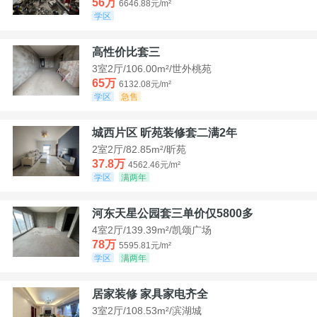
56万
6646.88元/m²
学区
高性价比套三
3室2厅/106.00m²/世外桃苑
65万
6132.08元/m²
学区
急售
城西片区 昕苑装修套二满2年
2室2厅/82.85m²/昕苑
37.8万
4562.46元/m²
学区
满两年
河东天星公园套三单价仅5800多
4室2厅/139.39m²/凯颂广场
78万
5595.81元/m²
学区
满两年
居家装修 家具家电齐全
3室2厅/108.53m²/滨湖城