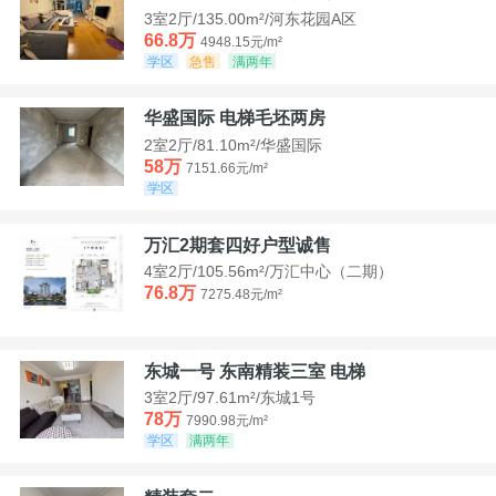
3室2厅/135.00m²/河东花园A区
66.8万
4948.15元/m²
学区
急售
满两年
华盛国际 电梯毛坯两房
2室2厅/81.10m²/华盛国际
58万
7151.66元/m²
学区
万汇2期套四好户型诚售
4室2厅/105.56m²/万汇中心（二期）
76.8万
7275.48元/m²
东城一号 东南精装三室 电梯
3室2厅/97.61m²/东城1号
78万
7990.98元/m²
学区
满两年