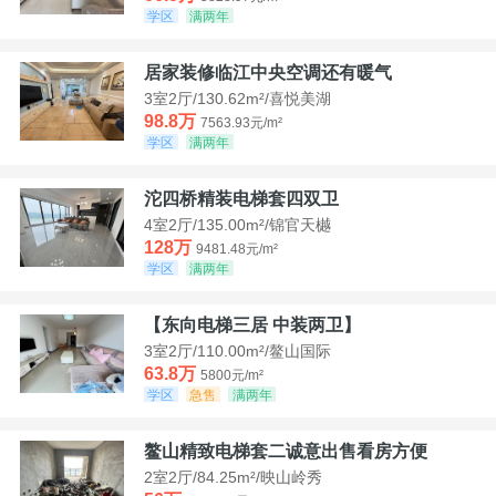
学区
满两年
居家装修临江中央空调还有暖气
3室2厅/130.62m²/喜悦美湖
98.8万
7563.93元/m²
学区
满两年
沱四桥精装电梯套四双卫
4室2厅/135.00m²/锦官天樾
128万
9481.48元/m²
学区
满两年
【东向电梯三居 中装两卫】
3室2厅/110.00m²/鳌山国际
63.8万
5800元/m²
学区
急售
满两年
鳌山精致电梯套二诚意出售看房方便
2室2厅/84.25m²/映山岭秀