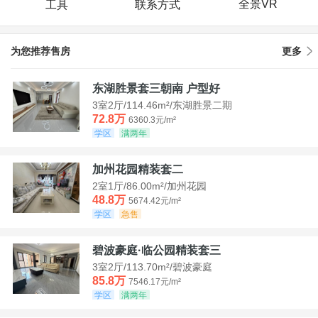
全景VR
工具
联系方式
为您推荐售房
更多
东湖胜景套三朝南 户型好
3室2厅/114.46m²/东湖胜景二期
72.8万
6360.3元/m²
学区
满两年
加州花园精装套二
2室1厅/86.00m²/加州花园
48.8万
5674.42元/m²
学区
急售
碧波豪庭·临公园精装套三
3室2厅/113.70m²/碧波豪庭
85.8万
7546.17元/m²
学区
满两年