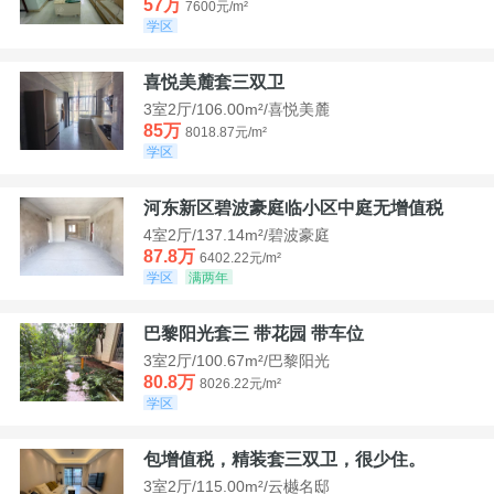
57万
7600元/m²
学区
喜悦美麓套三双卫
3室2厅/106.00m²/喜悦美麓
85万
8018.87元/m²
学区
河东新区碧波豪庭临小区中庭无增值税
4室2厅/137.14m²/碧波豪庭
87.8万
6402.22元/m²
学区
满两年
巴黎阳光套三 带花园 带车位
3室2厅/100.67m²/巴黎阳光
80.8万
8026.22元/m²
学区
包增值税，精装套三双卫，很少住。
3室2厅/115.00m²/云樾名邸