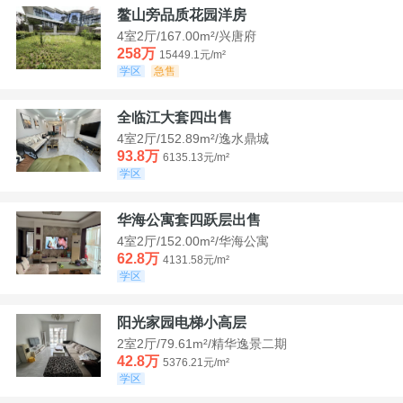
鳌山旁品质花园洋房
4室2厅/167.00m²/兴唐府
258万
15449.1元/m²
学区
急售
全临江大套四出售
4室2厅/152.89m²/逸水鼎城
93.8万
6135.13元/m²
学区
华海公寓套四跃层出售
4室2厅/152.00m²/华海公寓
62.8万
4131.58元/m²
学区
阳光家园电梯小高层
2室2厅/79.61m²/精华逸景二期
42.8万
5376.21元/m²
学区