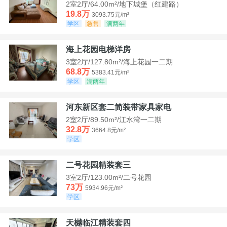
2室2厅/64.00m²/地下城堡（红建路）
19.8万
3093.75元/m²
学区
急售
满两年
海上花园电梯洋房
3室2厅/127.80m²/海上花园一二期
68.8万
5383.41元/m²
学区
满两年
河东新区套二简装带家具家电
2室2厅/89.50m²/江水湾一二期
32.8万
3664.8元/m²
学区
二号花园精装套三
3室2厅/123.00m²/二号花园
73万
5934.96元/m²
学区
天樾临江精装套四