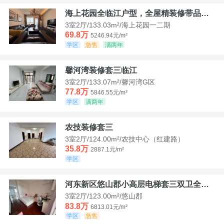
海上花园全临江户型，全屋精装修带品牌家具家电，诚意出售！
3室2厅/133.03m²/海上花园一二期
69.8万
5246.94元/m²
学区
急售
满两年
馨河湾装修套三临江
3室2厅/133.07m²/馨河湾G区
77.8万
5846.55元/m²
学区
满两年
农技装修套三
3室2厅/124.00m²/农技中心（红建路）
35.8万
2887.1元/m²
学区
河东新区悠山郡小高层电梯套三双卫全装带家具家电
3室2厅/123.00m²/悠山郡
83.8万
6813.01元/m²
学区
急售