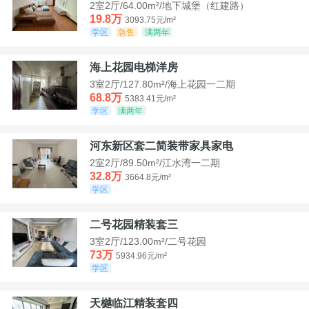
2室2厅/64.00m²/地下城堡（红建路）
19.8万
3093.75元/m²
学区
急售
满两年
海上花园电梯洋房
3室2厅/127.80m²/海上花园一二期
68.8万
5383.41元/m²
学区
满两年
河东新区套二简装带家具家电
2室2厅/89.50m²/江水湾一二期
32.8万
3664.8元/m²
学区
二号花园精装套三
3室2厅/123.00m²/二号花园
73万
5934.96元/m²
学区
天樾临江精装套四