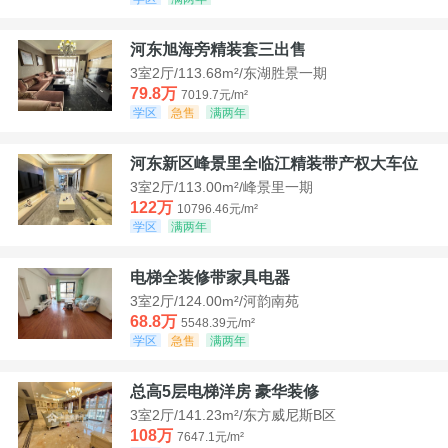
河东旭海旁精装套三出售
3室2厅/113.68m²/东湖胜景一期
79.8万
7019.7元/m²
学区
急售
满两年
河东新区峰景里全临江精装带产权大车位
3室2厅/113.00m²/峰景里一期
122万
10796.46元/m²
学区
满两年
电梯全装修带家具电器
3室2厅/124.00m²/河韵南苑
68.8万
5548.39元/m²
学区
急售
满两年
总高5层电梯洋房 豪华装修
3室2厅/141.23m²/东方威尼斯B区
108万
7647.1元/m²