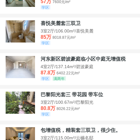
57万
7600元/m²
学区
喜悦美麓套三双卫
3室2厅/106.00m²/喜悦美麓
85万
8018.87元/m²
学区
河东新区碧波豪庭临小区中庭无增值税
4室2厅/137.14m²/碧波豪庭
87.8万
6402.22元/m²
学区
满两年
巴黎阳光套三 带花园 带车位
3室2厅/100.67m²/巴黎阳光
80.8万
8026.22元/m²
学区
包增值税，精装套三双卫，很少住。
3室2厅/115.00m²/云樾名邸