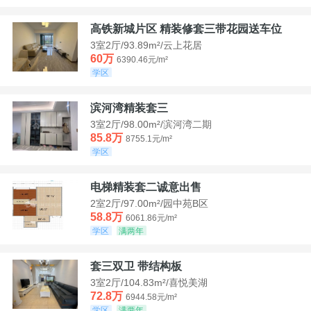
高铁新城片区 精装修套三带花园送车位
3室2厅/93.89m²/云上花居
60万
6390.46元/m²
学区
滨河湾精装套三
3室2厅/98.00m²/滨河湾二期
85.8万
8755.1元/m²
学区
电梯精装套二诚意出售
2室2厅/97.00m²/园中苑B区
58.8万
6061.86元/m²
学区
满两年
套三双卫 带结构板
3室2厅/104.83m²/喜悦美湖
72.8万
6944.58元/m²
学区
满两年