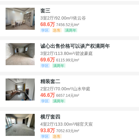
套三
3室2厅/92.00m²/依云谷
68.6万
7456.52元/m²
学区
急售
满两年
诚心出售价格可以谈产权满两年
3室2厅/113.80m²/碧波豪庭
69.6万
6115.99元/m²
学区
满两年
精装套二
2室2厅/70.00m²/山水华庭
46.6万
6657.14元/m²
学区
满两年
横厅套四
4室2厅/133.00m²/锦官天宸
93.8万
7052.63元/m²
学区
急售