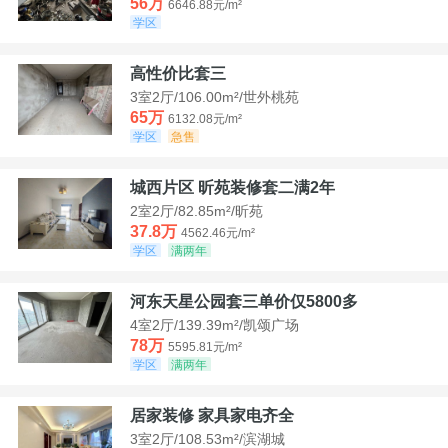
56万
6646.88元/m²
学区
高性价比套三
3室2厅/106.00m²/世外桃苑
65万
6132.08元/m²
学区
急售
城西片区 昕苑装修套二满2年
2室2厅/82.85m²/昕苑
37.8万
4562.46元/m²
学区
满两年
河东天星公园套三单价仅5800多
4室2厅/139.39m²/凯颂广场
78万
5595.81元/m²
学区
满两年
居家装修 家具家电齐全
3室2厅/108.53m²/滨湖城