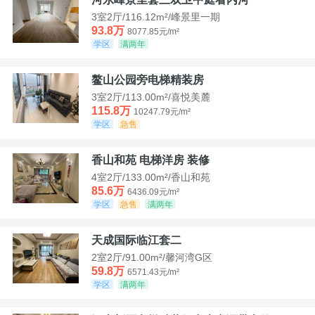
3室2厅/116.12m²/峰景里一期
93.8万
8077.85元/m²
学区
满两年
鳌山公园旁电梯精装房
3室2厅/113.00m²/喜悦美麓
115.8万
10247.79元/m²
学区
急售
香山和苑 电梯洋房 装修
4室2厅/133.00m²/香山和苑
85.6万
6436.09元/m²
学区
急售
满两年
天成国际临江套二
2室2厅/91.00m²/馨河湾G区
59.8万
6571.43元/m²
学区
满两年