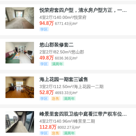
悦荣府套四户型，清水房户型方正，一口价94，8
4室2厅/140.00m²/悦荣府
94.8万
6771.43元/m²
学区
悠山郡装修套二
2室2厅/82.50m²/悠山郡
49.8万
6036.36元/m²
学区
满两年
海上花园一期套三诚售
3室2厅/112.50m²/海上花园一二期
52.8万
4693.33元/m²
学区
急售
满两年
峰景里套四双卫临中庭看江带产权车位诚售
4室2厅/140.96m²/峰景里二期
112.8万
8002.27元/m²
学区
急售
满两年