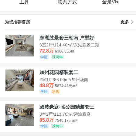
全景VR
工具
联系方式
为您推荐售房
更多
东湖胜景套三朝南 户型好
3室2厅/114.46m²/东湖胜景二期
72.8万
6360.3元/m²
学区
满两年
加州花园精装套二
2室1厅/86.00m²/加州花园
48.8万
5674.42元/m²
学区
急售
碧波豪庭·临公园精装套三
3室2厅/113.70m²/碧波豪庭
85.8万
7546.17元/m²
学区
满两年