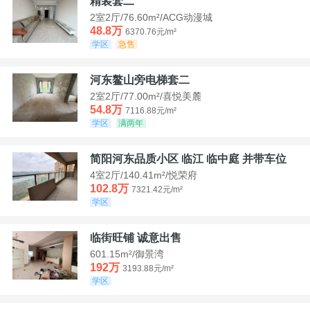
精装套二
2室2厅/76.60m²/ACG动漫城
48.8万
6370.76元/m²
学区
急售
河东鳌山旁电梯套二
2室2厅/77.00m²/喜悦美麓
54.8万
7116.88元/m²
学区
满两年
简阳河东品质小区 临江 临中庭 并带车位
4室2厅/140.41m²/悦荣府
102.8万
7321.42元/m²
学区
临街旺铺 诚意出售
601.15m²/御景湾
192万
3193.88元/m²
学区