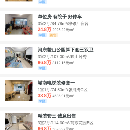
学区
单位房 有院子 好停车
3室2厅/84.78m²/粮修厂宿舍
24.8万
2925.22元/m²
学区
急售
河东鳌山公园脚下套三双卫
3室2厅/107.00m²/映山岭秀
86.8万
8112.15元/m²
学区
城南电梯装修套一
1室1厅/74.50m²/馨河湾G区
33.8万
4536.91元/m²
学区
精装套三 诚意出售
3室2厅/114.60m²/河东花园B区
66.8万
5828.97元/m²