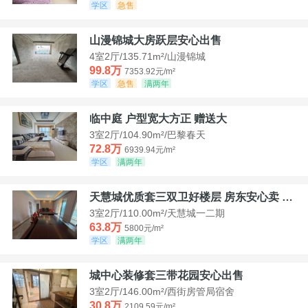
学区
急售
山漫锦城大房跃层安心出售
4室2厅/135.71m²/山漫锦城
99.8万
7353.92元/m²
学区
急售
满两年
临中庭 户型宽大方正 赠送大
3室2厅/104.90m²/巴黎春天
72.8万
6939.94元/m²
学区
满两年
天慧城优质套三双卫好楼层 房东安心卖 价格好谈
3室2厅/110.00m²/天慧城一二期
63.8万
5800元/m²
学区
满两年
城中心装修套三带花园安心出售
3室2厅/146.00m²/西街房管局宿舍
30.8万
2109.59元/m²