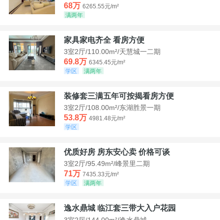
68万
6265.55元/m²
满两年
家具家电齐全 看房方便
3室2厅/110.00m²/天慧城一二期
69.8万
6345.45元/m²
学区
满两年
装修套三满五年可按揭看房方便
3室2厅/108.00m²/东湖胜景一期
53.8万
4981.48元/m²
学区
优质好房 房东安心卖 价格可谈
3室2厅/95.49m²/峰景里二期
71万
7435.33元/m²
学区
满两年
逸水鼎城 临江套三带大入户花园
3室2厅/144.00m²/逸水鼎城