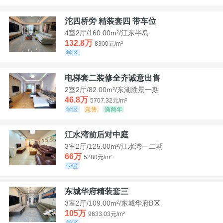
沱四桥旁 精装套四 带车位
4室2厅/160.00m²/江东半岛
132.8万
8300元/m²
学区
电梯套二装修全齐诚意出售
2室2厅/82.00m²/东湖胜景一期
46.8万
5707.32元/m²
学区
急售
满两年
江水湾前后对中庭
3室2厅/125.00m²/江水湾一二期
66万
5280元/m²
学区
东城华府精装套三
3室2厅/109.00m²/东城华府B区
105万
9633.03元/m²
学区