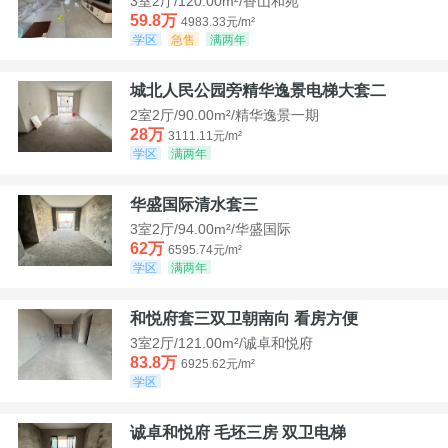
3室2厅/120.00m²/香山和苑
59.8万
4983.33元/m²
学区
急售
满两年
城北人民公园旁精华逸景电梯大套二
2室2厅/90.00m²/精华逸景一期
28万
3111.11元/m²
学区
满两年
华盛国际清水套三
3室2厅/94.00m²/华盛国际
62万
6595.74元/m²
学区
满两年
和悦府套三双卫朝南向 看房方便
3室2厅/121.00m²/诚卓和悦府
83.8万
6925.62元/m²
学区
诚卓和悦府 毛坯三房 双卫电梯