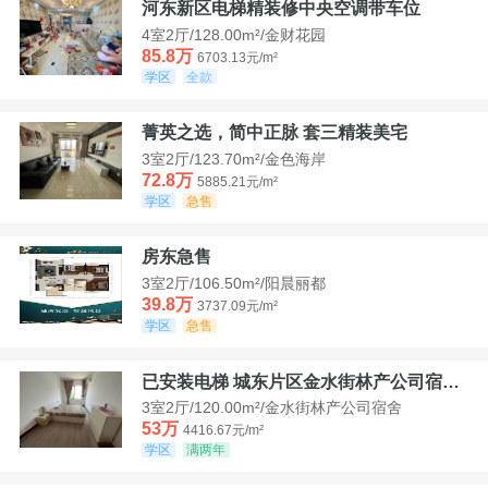
河东新区电梯精装修中央空调带车位
4室2厅/128.00m²/金财花园
85.8万
6703.13元/m²
学区
全款
菁英之选，简中正脉 套三精装美宅
3室2厅/123.70m²/金色海岸
72.8万
5885.21元/m²
学区
急售
房东急售
3室2厅/106.50m²/阳晨丽都
39.8万
3737.09元/m²
学区
急售
已安装电梯 城东片区金水街林产公司宿舍套三可看江景
3室2厅/120.00m²/金水街林产公司宿舍
53万
4416.67元/m²
学区
满两年