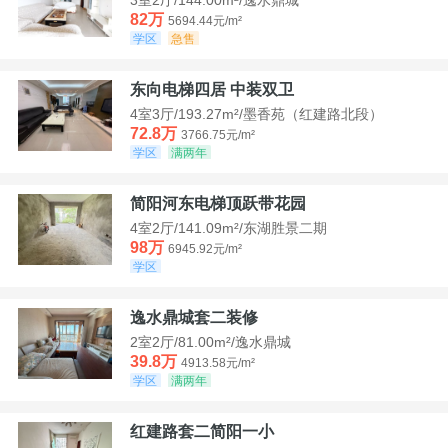
82万
5694.44元/m²
学区
急售
东向电梯四居 中装双卫
4室3厅/193.27m²/墨香苑（红建路北段）
72.8万
3766.75元/m²
学区
满两年
简阳河东电梯顶跃带花园
4室2厅/141.09m²/东湖胜景二期
98万
6945.92元/m²
学区
逸水鼎城套二装修
2室2厅/81.00m²/逸水鼎城
39.8万
4913.58元/m²
学区
满两年
红建路套二简阳一小