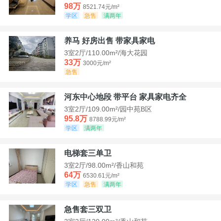
98万
8521.74元/m²
学区
急售
满两年
养马 好房出售 带家具家电
3室2厅/110.00m²/海大花园
33万
3000元/m²
急售
河东中心地段 带平台 家具家电齐全
3室2厅/109.00m²/园中苑B区
95.8万
8788.99元/m²
学区
满两年
电梯套三单卫
3室2厅/98.00m²/香山和苑
64万
6530.61元/m²
学区
急售
满两年
急售套三双卫