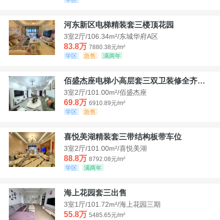
河东新区电梯精装套三楼顶花园
3室2厅/106.34m²/东城华府A区
83.8万
7880.38元/m²
学区
急售
满两年
佰盛杰座电梯小高层套三双卫装修全齐诚意出售
3室2厅/101.00m²/佰盛杰座
69.8万
6910.89元/m²
学区
急售
喜悦美湖精装套三带结构板带车位
3室2厅/101.00m²/喜悦美湖
88.8万
8792.08元/m²
学区
满两年
海上花园套三出售
3室1厅/101.72m²/海上花园三期
55.8万
5485.65元/m²