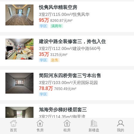
悦隽风华精装空房
3室2厅/115.00m²/悦隽风华
95万
8260.87元/m²
学区
满两年
建设中路全装修套三，拎包入住
3室2厅/112.00m²/建设中路560号
35万
3125元/m²
学区
急售
简阳河东四桥旁套三亏本出售
3室2厅/103.00m²/天府国际花园
78.8万
7650.49元/m²
学区
旭海旁步梯好楼层套三
3室2厅/114.35m²/御景湾
52万
4547.44元/m²
学区
急售
首页
售房
租房
新楼盘
我的