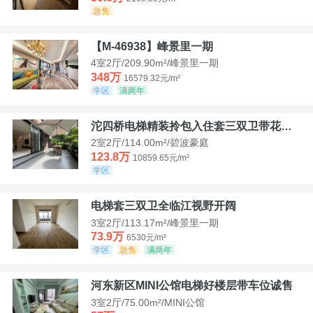
急售
【M-46938】峰景里一期
4室2厅/209.90m²/峰景里一期
348万
16579.32元/m²
学区
满两年
沱四桥电梯精装拎包入住套三双卫带花园40平米带车位
2室2厅/114.00m²/碧波豪庭
123.8万
10859.65元/m²
学区
电梯套三双卫全临江视野开阔
3室2厅/113.17m²/峰景里一期
73.9万
6530元/m²
学区
急售
满两年
河东新区MINI公馆电梯好楼层带车位诚售
3室2厅/75.00m²/MINI公馆