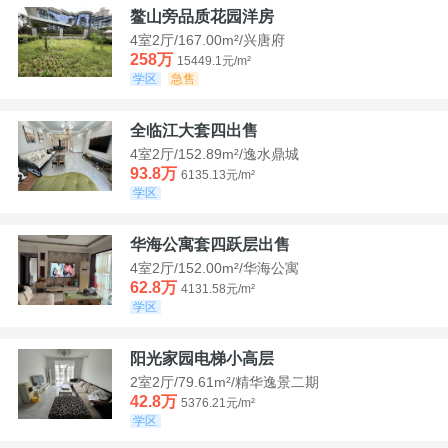
鳌山旁品质花园洋房
4室2厅/167.00m²/兴唐府
258万
15449.1元/m²
学区
急售
全临江大套四出售
4室2厅/152.89m²/逸水鼎城
93.8万
6135.13元/m²
学区
华海公寓套四跃层出售
4室2厅/152.00m²/华海公寓
62.8万
4131.58元/m²
学区
阳光家园电梯小高层
2室2厅/79.61m²/精华逸景二期
42.8万
5376.21元/m²
学区