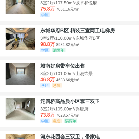
3室2厅/107.50m²/诚卓和悦府
75.8万
7051.16元/m²
学区
东城华府B区 精装三室两卫电梯房
3室2厅/110.00m²/东城华府B区
98.8万
8981.82元/m²
学区
满两年
城南好房带车位出售
3室2厅/101.00m²/山漫缔景
46.8万
4633.66元/m²
学区
急售
沱四桥高品质小区套三双卫
3室2厅/105.00m²/兴唐府
73.8万
7028.57元/m²
学区
急售
满两年
河东花园套三双卫，带家电