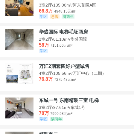
3室2厅/135.00m²/河东花园A区
66.8万
4948.15元/m²
学区
急售
满两年
华盛国际 电梯毛坯两房
2室2厅/81.10m²/华盛国际
58万
7151.66元/m²
学区
万汇2期套四好户型诚售
4室2厅/105.56m²/万汇中心（二期）
76.8万
7275.48元/m²
东城一号 东南精装三室 电梯
3室2厅/97.61m²/东城1号
78万
7990.98元/m²
学区
满两年