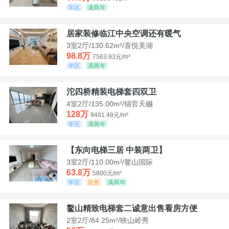
学区
满两年
居家装修临江中央空调还有暖气
3室2厅/130.62m²/喜悦美湖
98.8万
7563.93元/m²
学区
满两年
沱四桥精装电梯套四双卫
4室2厅/135.00m²/锦官天樾
128万
9481.48元/m²
学区
满两年
【东向电梯三居 中装两卫】
3室2厅/110.00m²/鳌山国际
63.8万
5800元/m²
学区
急售
满两年
鳌山精致电梯套二诚意出售看房方便
2室2厅/84.25m²/映山岭秀