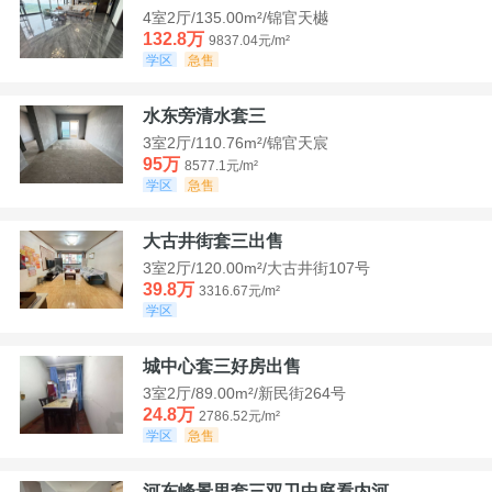
4室2厅/135.00m²/锦官天樾
132.8万
9837.04元/m²
学区
急售
水东旁清水套三
3室2厅/110.76m²/锦官天宸
95万
8577.1元/m²
学区
急售
大古井街套三出售
3室2厅/120.00m²/大古井街107号
39.8万
3316.67元/m²
学区
城中心套三好房出售
3室2厅/89.00m²/新民街264号
24.8万
2786.52元/m²
学区
急售
河东峰景里套三双卫中庭看内河