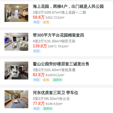
海上花园，两梯4户，出门就是人民公园
3室2厅/109.67m²/海上花园一二期
59.8万
5452.72元/m²
学区
急售
带300平方平台花园精装套四
4室2厅/131.00m²/锦官天宸
139.8万
10671.76元/m²
学区
鳌山公园旁好楼层套三诚意出售
3室2厅/101.60m²/喜悦美麓
82.8万
8149.61元/m²
学区
急售
满两年
河东优质套三双卫 带车位
3室2厅/95.50m²/依云谷
77.8万
8146.6元/m²
学区
满两年