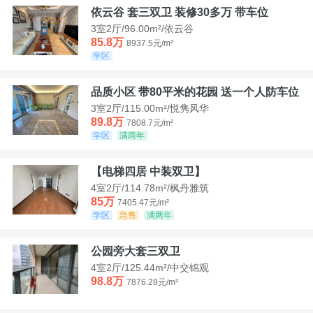
依云谷 套三双卫 装修30多万 带车位
3室2厅/96.00m²/依云谷
85.8万
8937.5元/m²
学区
品质小区 带80平米的花园 送一个人防车位
3室2厅/115.00m²/悦隽风华
89.8万
7808.7元/m²
学区
满两年
【电梯四居 中装双卫】
4室2厅/114.78m²/枫丹雅筑
85万
7405.47元/m²
学区
急售
满两年
公园旁大套三双卫
4室2厅/125.44m²/中交锦观
98.8万
7876.28元/m²