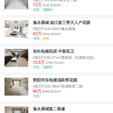
71万
7435.33元/m²
学区
满两年
逸水鼎城 临江套三带大入户花园
3室2厅/144.00m²/逸水鼎城
82万
5694.44元/m²
学区
急售
东向电梯四居 中装双卫
4室3厅/193.27m²/墨香苑（红建路北段）
72.8万
3766.75元/m²
学区
满两年
简阳河东电梯顶跃带花园
4室2厅/141.09m²/东湖胜景二期
98万
6945.92元/m²
学区
逸水鼎城套二装修