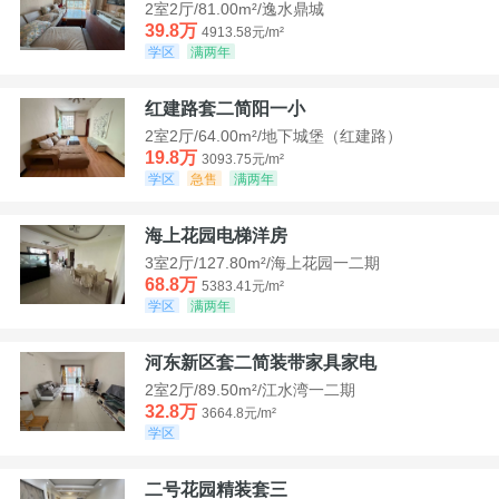
2室2厅/81.00m²/逸水鼎城
39.8万
4913.58元/m²
学区
满两年
红建路套二简阳一小
2室2厅/64.00m²/地下城堡（红建路）
19.8万
3093.75元/m²
学区
急售
满两年
海上花园电梯洋房
3室2厅/127.80m²/海上花园一二期
68.8万
5383.41元/m²
学区
满两年
河东新区套二简装带家具家电
2室2厅/89.50m²/江水湾一二期
32.8万
3664.8元/m²
学区
二号花园精装套三