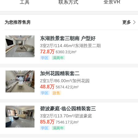
全景VR
工具
联系方式
为您推荐售房
更多
东湖胜景套三朝南 户型好
3室2厅/114.46m²/东湖胜景二期
72.8万
6360.3元/m²
学区
满两年
加州花园精装套二
2室1厅/86.00m²/加州花园
48.8万
5674.42元/m²
学区
急售
碧波豪庭·临公园精装套三
3室2厅/113.70m²/碧波豪庭
85.8万
7546.17元/m²
学区
满两年