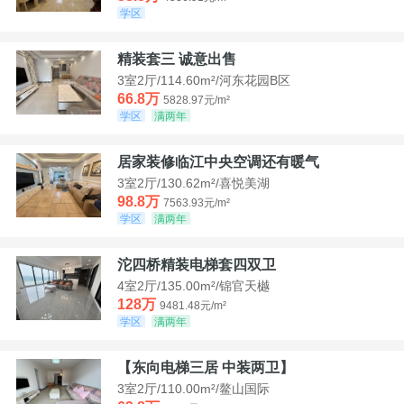
学区
精装套三 诚意出售
3室2厅/114.60m²/河东花园B区
66.8万
5828.97元/m²
学区
满两年
居家装修临江中央空调还有暖气
3室2厅/130.62m²/喜悦美湖
98.8万
7563.93元/m²
学区
满两年
沱四桥精装电梯套四双卫
4室2厅/135.00m²/锦官天樾
128万
9481.48元/m²
学区
满两年
【东向电梯三居 中装两卫】
3室2厅/110.00m²/鳌山国际