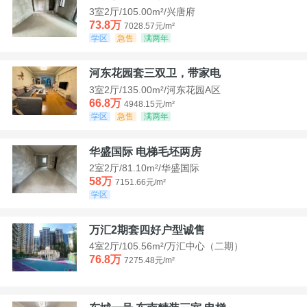
3室2厅/105.00m²/兴唐府
73.8万
7028.57元/m²
学区
急售
满两年
河东花园套三双卫，带家电
3室2厅/135.00m²/河东花园A区
66.8万
4948.15元/m²
学区
急售
满两年
华盛国际 电梯毛坯两房
2室2厅/81.10m²/华盛国际
58万
7151.66元/m²
学区
万汇2期套四好户型诚售
4室2厅/105.56m²/万汇中心（二期）
76.8万
7275.48元/m²