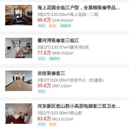
海上花园全临江户型，全屋精装修带品牌家具家电，诚意出售！
3室2厅/133.03m²/海上花园一二期
69.8万
5246.94元/m²
学区
急售
满两年
馨河湾装修套三临江
3室2厅/133.07m²/馨河湾G区
77.8万
5846.55元/m²
学区
满两年
农技装修套三
3室2厅/124.00m²/农技中心（红建路）
35.8万
2887.1元/m²
学区
河东新区悠山郡小高层电梯套三双卫全装带家具家电
3室2厅/123.00m²/悠山郡
83.8万
6813.01元/m²
学区
急售