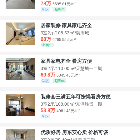
78万
5595.81元/m²
学区
满两年
居家装修 家具家电齐全
3室2厅/108.53m²/滨湖城
68万
6265.55元/m²
满两年
家具家电齐全 看房方便
3室2厅/110.00m²/天慧城一二期
69.8万
6345.45元/m²
学区
满两年
装修套三满五年可按揭看房方便
3室2厅/108.00m²/东湖胜景一期
53.8万
4981.48元/m²
学区
优质好房 房东安心卖 价格可谈
3室2厅/95.49m²/峰景里二期