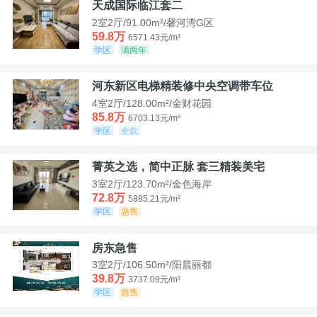
天成国际临江套二
2室2厅/91.00m²/馨河湾G区
59.8万
6571.43元/m²
学区
满两年
河东新区电梯精装修中央空调带车位
4室2厅/128.00m²/金财花园
85.8万
6703.13元/m²
学区
全款
菁英之选，简中正脉 套三精装美宅
3室2厅/123.70m²/金色海岸
72.8万
5885.21元/m²
学区
急售
房东急售
3室2厅/106.50m²/阳晨丽都
39.8万
3737.09元/m²
学区
急售