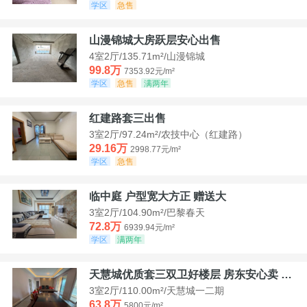
学区
急售
山漫锦城大房跃层安心出售
4室2厅/135.71m²/山漫锦城
99.8万
7353.92元/m²
学区
急售
满两年
红建路套三出售
3室2厅/97.24m²/农技中心（红建路）
29.16万
2998.77元/m²
学区
急售
临中庭 户型宽大方正 赠送大
3室2厅/104.90m²/巴黎春天
72.8万
6939.94元/m²
学区
满两年
天慧城优质套三双卫好楼层 房东安心卖 价格好谈
3室2厅/110.00m²/天慧城一二期
63.8万
5800元/m²