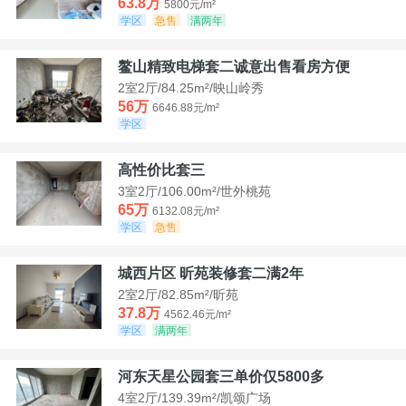
63.8万
5800元/m²
学区
急售
满两年
鳌山精致电梯套二诚意出售看房方便
2室2厅/84.25m²/映山岭秀
56万
6646.88元/m²
学区
高性价比套三
3室2厅/106.00m²/世外桃苑
65万
6132.08元/m²
学区
急售
城西片区 昕苑装修套二满2年
2室2厅/82.85m²/昕苑
37.8万
4562.46元/m²
学区
满两年
河东天星公园套三单价仅5800多
4室2厅/139.39m²/凯颂广场