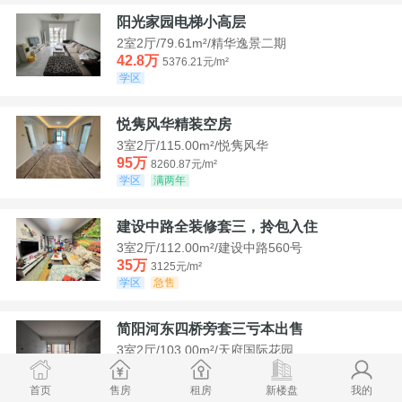
阳光家园电梯小高层
2室2厅/79.61m²/精华逸景二期
42.8万
5376.21元/m²
学区
悦隽风华精装空房
3室2厅/115.00m²/悦隽风华
95万
8260.87元/m²
学区
满两年
建设中路全装修套三，拎包入住
3室2厅/112.00m²/建设中路560号
35万
3125元/m²
学区
急售
简阳河东四桥旁套三亏本出售
3室2厅/103.00m²/天府国际花园
78.8万
7650.49元/m²
学区
首页
售房
租房
新楼盘
我的