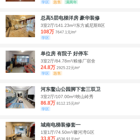
学区
急售
满两年
总高5层电梯洋房 豪华装修
3室2厅/141.23m²/东方威尼斯B区
108万
7647.1元/m²
学区
单位房 有院子 好停车
3室2厅/84.78m²/粮修厂宿舍
24.8万
2925.22元/m²
学区
急售
河东鳌山公园脚下套三双卫
3室2厅/107.00m²/映山岭秀
86.8万
8112.15元/m²
学区
城南电梯装修套一
1室1厅/74.50m²/馨河湾G区
33.8万
4536.91元/m²