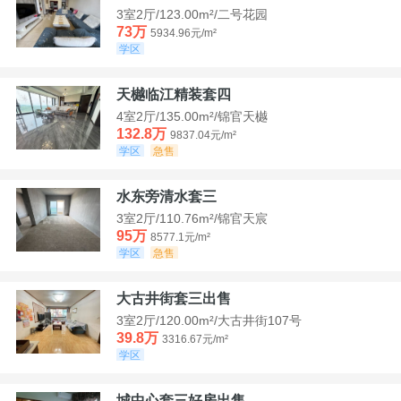
3室2厅/123.00m²/二号花园
73万
5934.96元/m²
学区
天樾临江精装套四
4室2厅/135.00m²/锦官天樾
132.8万
9837.04元/m²
学区
急售
水东旁清水套三
3室2厅/110.76m²/锦官天宸
95万
8577.1元/m²
学区
急售
大古井街套三出售
3室2厅/120.00m²/大古井街107号
39.8万
3316.67元/m²
学区
城中心套三好房出售