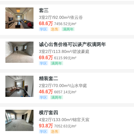
套三
3室2厅/92.00m²/依云谷
68.6万
7456.52元/m²
学区
急售
满两年
诚心出售价格可以谈产权满两年
3室2厅/113.80m²/碧波豪庭
69.6万
6115.99元/m²
学区
满两年
精装套二
2室2厅/70.00m²/山水华庭
46.6万
6657.14元/m²
学区
满两年
横厅套四
4室2厅/133.00m²/锦官天宸
93.8万
7052.63元/m²
学区
急售