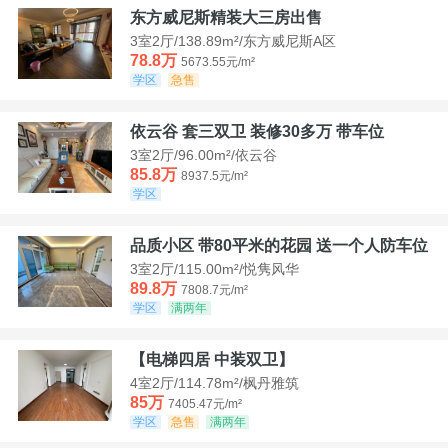
东方威尼斯精装大三房出售
3室2厅/138.89m²/东方威尼斯A区
78.8万
5673.55元/m²
学区
急售
依云谷 套三双卫 装修30多万 带车位
3室2厅/96.00m²/依云谷
85.8万
8937.5元/m²
学区
品质小区 带80平米的花园 送一个人防车位
3室2厅/115.00m²/悦隽风华
89.8万
7808.7元/m²
学区
满两年
【电梯四居 中装双卫】
4室2厅/114.78m²/枫丹雅筑
85万
7405.47元/m²
学区
急售
满两年