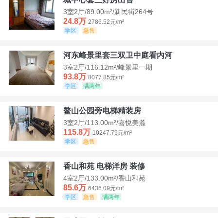
3室2厅/89.00m²/新民街264号
24.8万
2786.52元/m²
学区
急售
河东峰景里套三双卫中庭看内河
3室2厅/116.12m²/峰景里一期
93.8万
8077.85元/m²
学区
满两年
鳌山公园旁电梯精装房
3室2厅/113.00m²/喜悦美麓
115.8万
10247.79元/m²
学区
急售
香山和苑 电梯洋房 装修
4室2厅/133.00m²/香山和苑
85.6万
6436.09元/m²
学区
急售
满两年