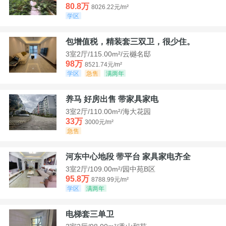
80.8万
8026.22元/m²
学区
包增值税，精装套三双卫，很少住。
3室2厅/115.00m²/云樾名邸
98万
8521.74元/m²
学区
急售
满两年
养马 好房出售 带家具家电
3室2厅/110.00m²/海大花园
33万
3000元/m²
急售
河东中心地段 带平台 家具家电齐全
3室2厅/109.00m²/园中苑B区
95.8万
8788.99元/m²
学区
满两年
电梯套三单卫