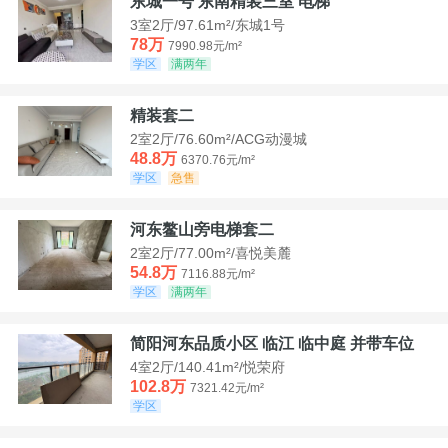
东城一号 东南精装三室 电梯
3室2厅/97.61m²/东城1号
78万
7990.98元/m²
学区
满两年
精装套二
2室2厅/76.60m²/ACG动漫城
48.8万
6370.76元/m²
学区
急售
河东鳌山旁电梯套二
2室2厅/77.00m²/喜悦美麓
54.8万
7116.88元/m²
学区
满两年
简阳河东品质小区 临江 临中庭 并带车位
4室2厅/140.41m²/悦荣府
102.8万
7321.42元/m²
学区