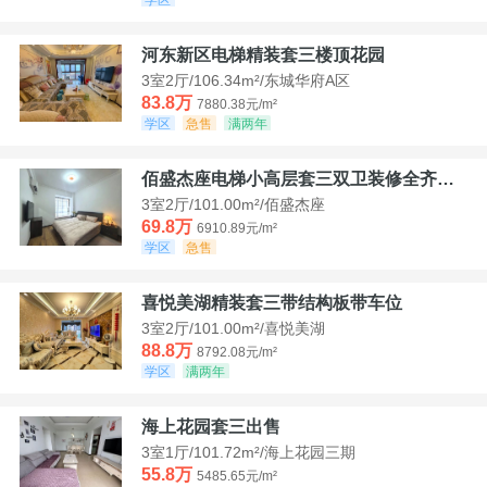
河东新区电梯精装套三楼顶花园
3室2厅/106.34m²/东城华府A区
83.8万
7880.38元/m²
学区
急售
满两年
佰盛杰座电梯小高层套三双卫装修全齐诚意出售
3室2厅/101.00m²/佰盛杰座
69.8万
6910.89元/m²
学区
急售
喜悦美湖精装套三带结构板带车位
3室2厅/101.00m²/喜悦美湖
88.8万
8792.08元/m²
学区
满两年
海上花园套三出售
3室1厅/101.72m²/海上花园三期
55.8万
5485.65元/m²