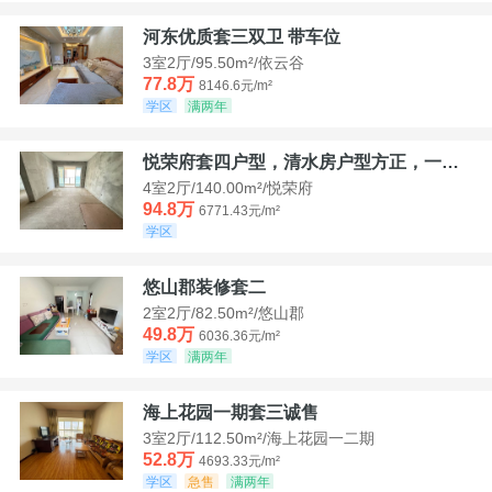
河东优质套三双卫 带车位
3室2厅/95.50m²/依云谷
77.8万
8146.6元/m²
学区
满两年
悦荣府套四户型，清水房户型方正，一口价94，8
4室2厅/140.00m²/悦荣府
94.8万
6771.43元/m²
学区
悠山郡装修套二
2室2厅/82.50m²/悠山郡
49.8万
6036.36元/m²
学区
满两年
海上花园一期套三诚售
3室2厅/112.50m²/海上花园一二期
52.8万
4693.33元/m²
学区
急售
满两年