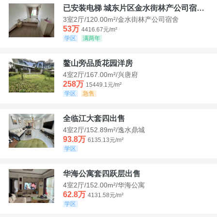
已安装电梯 城东片区金水街林产公司宿舍套三可看江景
3室2厅/120.00m²/金水街林产公司宿舍
53万
4416.67元/m²
学区
满两年
鳌山旁品质花园洋房
4室2厅/167.00m²/兴唐府
258万
15449.1元/m²
学区
急售
全临江大套四出售
4室2厅/152.89m²/逸水鼎城
93.8万
6135.13元/m²
学区
华海公寓套四跃层出售
4室2厅/152.00m²/华海公寓
62.8万
4131.58元/m²
学区