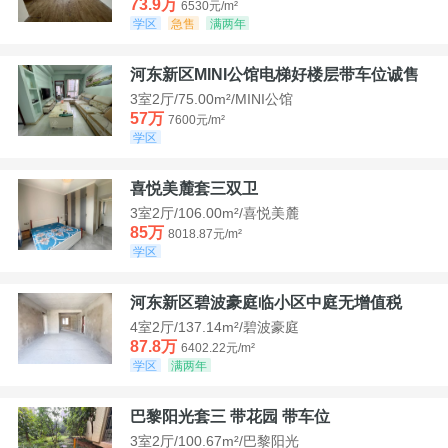
73.9万
6530元/m²
学区
急售
满两年
河东新区MINI公馆电梯好楼层带车位诚售
3室2厅/75.00m²/MINI公馆
57万
7600元/m²
学区
喜悦美麓套三双卫
3室2厅/106.00m²/喜悦美麓
85万
8018.87元/m²
学区
河东新区碧波豪庭临小区中庭无增值税
4室2厅/137.14m²/碧波豪庭
87.8万
6402.22元/m²
学区
满两年
巴黎阳光套三 带花园 带车位
3室2厅/100.67m²/巴黎阳光