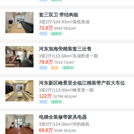
套三双卫 带结构板
3室2厅/104.83m²/喜悦美湖
72.8万
6944.58元/m²
学区
满两年
河东旭海旁精装套三出售
3室2厅/113.68m²/东湖胜景一期
79.8万
7019.7元/m²
学区
急售
满两年
河东新区峰景里全临江精装带产权大车位
3室2厅/113.00m²/峰景里一期
122万
10796.46元/m²
学区
满两年
电梯全装修带家具电器
3室2厅/124.00m²/河韵南苑
68.8万
5548.39元/m²