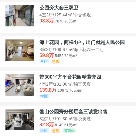
公园旁大套三双卫
4室2厅/125.44m²/中交锦观
98.8万
7876.28元/m²
海上花园，两梯4户，出门就是人民公园
3室2厅/109.67m²/海上花园一二期
59.8万
5452.72元/m²
学区
急售
带300平方平台花园精装套四
4室2厅/131.00m²/锦官天宸
139.8万
10671.76元/m²
学区
鳌山公园旁好楼层套三诚意出售
3室2厅/101.60m²/喜悦美麓
82.8万
8149.61元/m²
学区
急售
满两年