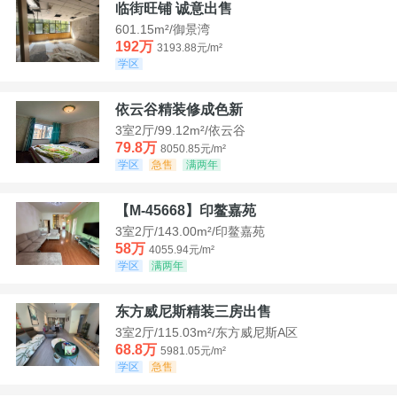
临街旺铺 诚意出售
601.15m²/御景湾
192万
3193.88元/m²
学区
依云谷精装修成色新
3室2厅/99.12m²/依云谷
79.8万
8050.85元/m²
学区
急售
满两年
【M-45668】印鳌嘉苑
3室2厅/143.00m²/印鳌嘉苑
58万
4055.94元/m²
学区
满两年
东方威尼斯精装三房出售
3室2厅/115.03m²/东方威尼斯A区
68.8万
5981.05元/m²
学区
急售