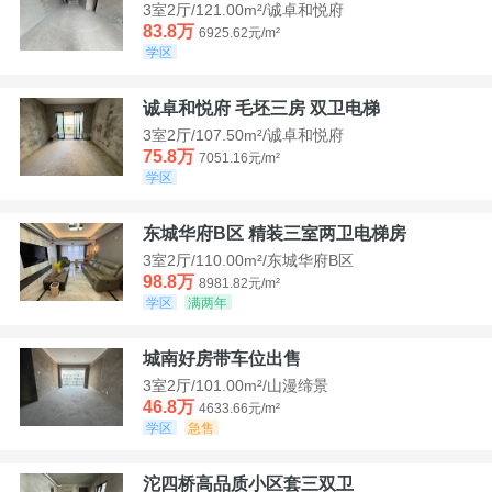
3室2厅/121.00m²/诚卓和悦府
83.8万
6925.62元/m²
学区
诚卓和悦府 毛坯三房 双卫电梯
3室2厅/107.50m²/诚卓和悦府
75.8万
7051.16元/m²
学区
东城华府B区 精装三室两卫电梯房
3室2厅/110.00m²/东城华府B区
98.8万
8981.82元/m²
学区
满两年
城南好房带车位出售
3室2厅/101.00m²/山漫缔景
46.8万
4633.66元/m²
学区
急售
沱四桥高品质小区套三双卫