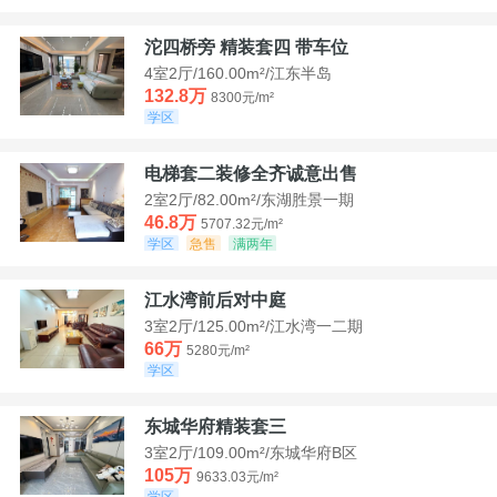
沱四桥旁 精装套四 带车位
4室2厅/160.00m²/江东半岛
132.8万
8300元/m²
学区
电梯套二装修全齐诚意出售
2室2厅/82.00m²/东湖胜景一期
46.8万
5707.32元/m²
学区
急售
满两年
江水湾前后对中庭
3室2厅/125.00m²/江水湾一二期
66万
5280元/m²
学区
东城华府精装套三
3室2厅/109.00m²/东城华府B区
105万
9633.03元/m²
学区