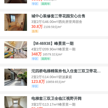
学区
满两年
城中心装修套三带花园安心出售
3室2厅/146.00m²/西街房管局宿舍
30.8万
2109.59元/m²
急售
【M-46938】峰景里一期
4室2厅/209.90m²/峰景里一期
348万
16579.32元/m²
学区
满两年
沱四桥电梯精装拎包入住套三双卫带花园40平米带车位
2室2厅/114.00m²/碧波豪庭
123.8万
10859.65元/m²
学区
电梯套三双卫全临江视野开阔
3室2厅/113.17m²/峰景里一期