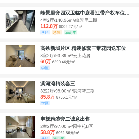
峰景里套四双卫临中庭看江带产权车位诚售
4室2厅/140.96m²/峰景里二期
112.8万
8002.27元/m²
学区
急售
满两年
高铁新城片区 精装修套三带花园送车位
3室2厅/93.89m²/云上花居
60万
6390.46元/m²
学区
滨河湾精装套三
3室2厅/98.00m²/滨河湾二期
85.8万
8755.1元/m²
学区
电梯精装套二诚意出售
2室2厅/97.00m²/园中苑B区
58.8万
6061.86元/m²
学区
满两年