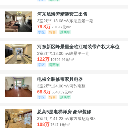
河东旭海旁精装套三出售
3室2厅/113.68m²/东湖胜景一期
79.8万
7019.7元/m²
学区
急售
满两年
河东新区峰景里全临江精装带产权大车位
3室2厅/113.00m²/峰景里一期
122万
10796.46元/m²
学区
满两年
电梯全装修带家具电器
3室2厅/124.00m²/河韵南苑
68.8万
5548.39元/m²
学区
急售
满两年
总高5层电梯洋房 豪华装修
3室2厅/141.23m²/东方威尼斯B区
108万
7647.1元/m²