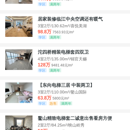
学区
满两年
居家装修临江中央空调还有暖气
3室2厅/130.62m²/喜悦美湖
98.8万
7563.93元/m²
学区
满两年
沱四桥精装电梯套四双卫
4室2厅/135.00m²/锦官天樾
128万
9481.48元/m²
学区
满两年
【东向电梯三居 中装两卫】
3室2厅/110.00m²/鳌山国际
63.8万
5800元/m²
学区
急售
满两年
鳌山精致电梯套二诚意出售看房方便
2室2厅/84.25m²/映山岭秀