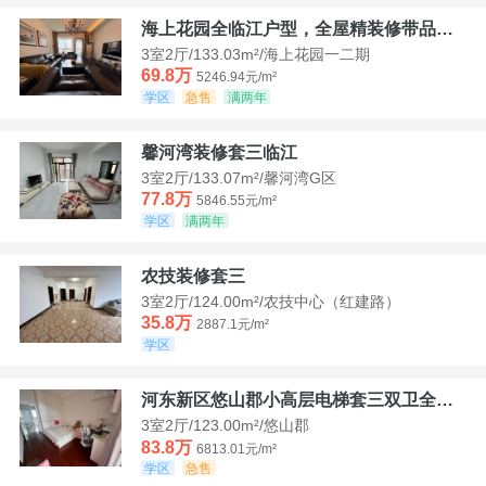
海上花园全临江户型，全屋精装修带品牌家具家电，诚意出售！
3室2厅/133.03m²/海上花园一二期
69.8万
5246.94元/m²
学区
急售
满两年
馨河湾装修套三临江
3室2厅/133.07m²/馨河湾G区
77.8万
5846.55元/m²
学区
满两年
农技装修套三
3室2厅/124.00m²/农技中心（红建路）
35.8万
2887.1元/m²
学区
河东新区悠山郡小高层电梯套三双卫全装带家具家电
3室2厅/123.00m²/悠山郡
83.8万
6813.01元/m²
学区
急售