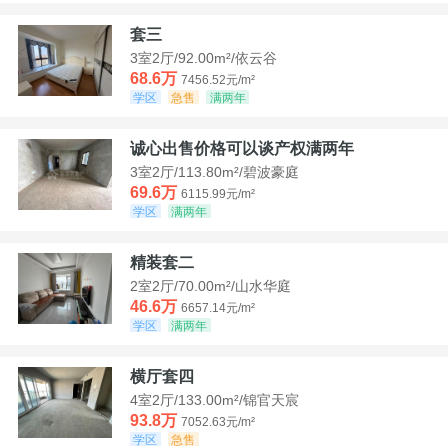
套三
3室2厅/92.00m²/依云谷
68.6万
7456.52元/m²
学区
急售
满两年
诚心出售价格可以谈产权满两年
3室2厅/113.80m²/碧波豪庭
69.6万
6115.99元/m²
学区
满两年
精装套二
2室2厅/70.00m²/山水华庭
46.6万
6657.14元/m²
学区
满两年
横厅套四
4室2厅/133.00m²/锦官天宸
93.8万
7052.63元/m²
学区
急售