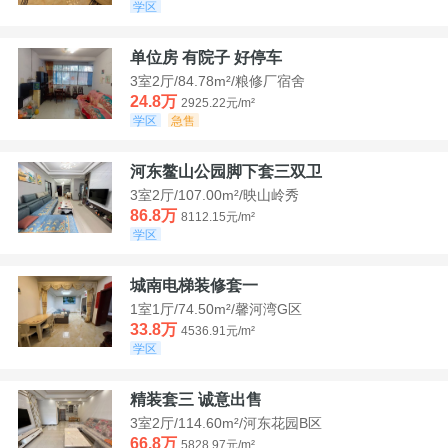
学区
单位房 有院子 好停车
3室2厅/84.78m²/粮修厂宿舍
24.8万
2925.22元/m²
学区
急售
河东鳌山公园脚下套三双卫
3室2厅/107.00m²/映山岭秀
86.8万
8112.15元/m²
学区
城南电梯装修套一
1室1厅/74.50m²/馨河湾G区
33.8万
4536.91元/m²
学区
精装套三 诚意出售
3室2厅/114.60m²/河东花园B区
66.8万
5828.97元/m²