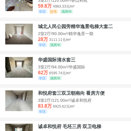
3室2厅/120.00m²/香山和苑
59.8万
4983.33元/m²
学区
急售
满两年
城北人民公园旁精华逸景电梯大套二
2室2厅/90.00m²/精华逸景一期
28万
3111.11元/m²
学区
满两年
华盛国际清水套三
3室2厅/94.00m²/华盛国际
62万
6595.74元/m²
学区
满两年
和悦府套三双卫朝南向 看房方便
3室2厅/121.00m²/诚卓和悦府
83.8万
6925.62元/m²
学区
诚卓和悦府 毛坯三房 双卫电梯