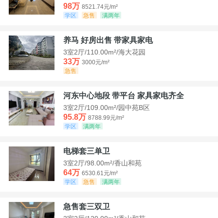
98万
8521.74元/m²
学区
急售
满两年
养马 好房出售 带家具家电
3室2厅/110.00m²/海大花园
33万
3000元/m²
急售
河东中心地段 带平台 家具家电齐全
3室2厅/109.00m²/园中苑B区
95.8万
8788.99元/m²
学区
满两年
电梯套三单卫
3室2厅/98.00m²/香山和苑
64万
6530.61元/m²
学区
急售
满两年
急售套三双卫