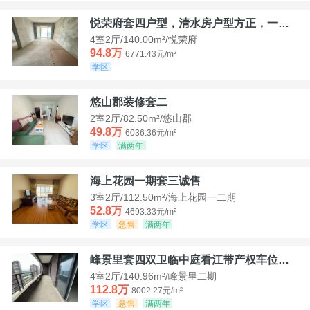
悦荣府套四户型，清水房户型方正，一口价94，8
4室2厅/140.00m²/悦荣府
94.8万
6771.43元/m²
学区
悠山郡装修套二
2室2厅/82.50m²/悠山郡
49.8万
6036.36元/m²
学区
满两年
海上花园一期套三诚售
3室2厅/112.50m²/海上花园一二期
52.8万
4693.33元/m²
学区
急售
满两年
峰景里套四双卫临中庭看江带产权车位诚售
4室2厅/140.96m²/峰景里二期
112.8万
8002.27元/m²
学区
急售
满两年