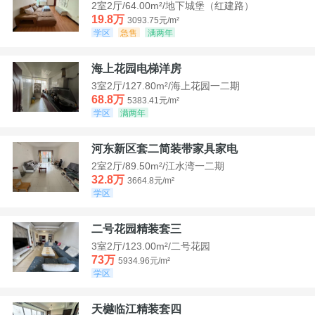
2室2厅/64.00m²/地下城堡（红建路）
19.8万
3093.75元/m²
学区
急售
满两年
海上花园电梯洋房
3室2厅/127.80m²/海上花园一二期
68.8万
5383.41元/m²
学区
满两年
河东新区套二简装带家具家电
2室2厅/89.50m²/江水湾一二期
32.8万
3664.8元/m²
学区
二号花园精装套三
3室2厅/123.00m²/二号花园
73万
5934.96元/m²
学区
天樾临江精装套四