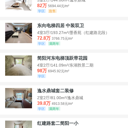
82万
5694.44元/m²
学区
急售
东向电梯四居 中装双卫
4室3厅/193.27m²/墨香苑（红建路北段）
72.8万
3766.75元/m²
学区
满两年
简阳河东电梯顶跃带花园
4室2厅/141.09m²/东湖胜景二期
98万
6945.92元/m²
学区
逸水鼎城套二装修
2室2厅/81.00m²/逸水鼎城
39.8万
4913.58元/m²
学区
满两年
红建路套二简阳一小