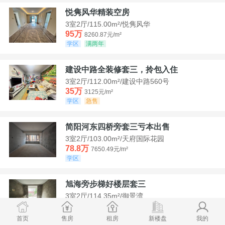
悦隽风华精装空房
3室2厅/115.00m²/悦隽风华
95万
8260.87元/m²
学区
满两年
建设中路全装修套三，拎包入住
3室2厅/112.00m²/建设中路560号
35万
3125元/m²
学区
急售
简阳河东四桥旁套三亏本出售
3室2厅/103.00m²/天府国际花园
78.8万
7650.49元/m²
学区
旭海旁步梯好楼层套三
3室2厅/114.35m²/御景湾
52万
4547.44元/m²
学区
急售
首页
售房
租房
新楼盘
我的