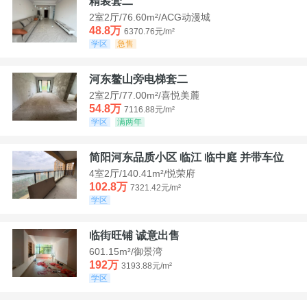
精装套二
2室2厅/76.60m²/ACG动漫城
48.8万
6370.76元/m²
学区
急售
河东鳌山旁电梯套二
2室2厅/77.00m²/喜悦美麓
54.8万
7116.88元/m²
学区
满两年
简阳河东品质小区 临江 临中庭 并带车位
4室2厅/140.41m²/悦荣府
102.8万
7321.42元/m²
学区
临街旺铺 诚意出售
601.15m²/御景湾
192万
3193.88元/m²
学区