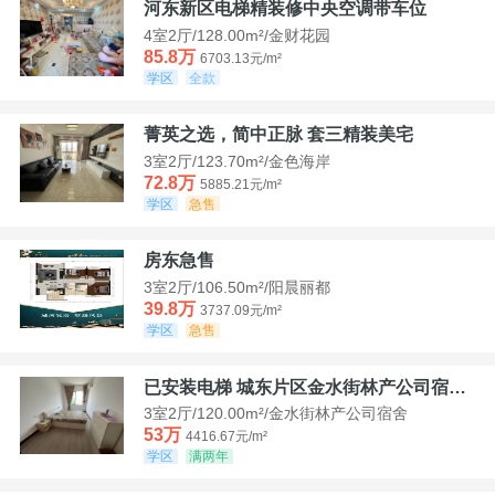
河东新区电梯精装修中央空调带车位
4室2厅/128.00m²/金财花园
85.8万
6703.13元/m²
学区
全款
菁英之选，简中正脉 套三精装美宅
3室2厅/123.70m²/金色海岸
72.8万
5885.21元/m²
学区
急售
房东急售
3室2厅/106.50m²/阳晨丽都
39.8万
3737.09元/m²
学区
急售
已安装电梯 城东片区金水街林产公司宿舍套三可看江景
3室2厅/120.00m²/金水街林产公司宿舍
53万
4416.67元/m²
学区
满两年