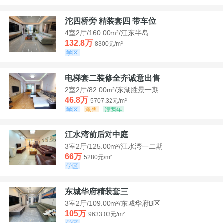
沱四桥旁 精装套四 带车位
4室2厅/160.00m²/江东半岛
132.8万
8300元/m²
学区
电梯套二装修全齐诚意出售
2室2厅/82.00m²/东湖胜景一期
46.8万
5707.32元/m²
学区
急售
满两年
江水湾前后对中庭
3室2厅/125.00m²/江水湾一二期
66万
5280元/m²
学区
东城华府精装套三
3室2厅/109.00m²/东城华府B区
105万
9633.03元/m²
学区