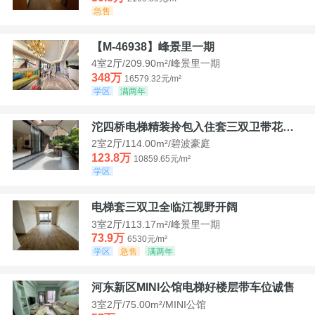
急售
【M-46938】峰景里一期
4室2厅/209.90m²/峰景里一期
348万
16579.32元/m²
学区
满两年
沱四桥电梯精装拎包入住套三双卫带花园40平米带车位
2室2厅/114.00m²/碧波豪庭
123.8万
10859.65元/m²
学区
电梯套三双卫全临江视野开阔
3室2厅/113.17m²/峰景里一期
73.9万
6530元/m²
学区
急售
满两年
河东新区MINI公馆电梯好楼层带车位诚售
3室2厅/75.00m²/MINI公馆