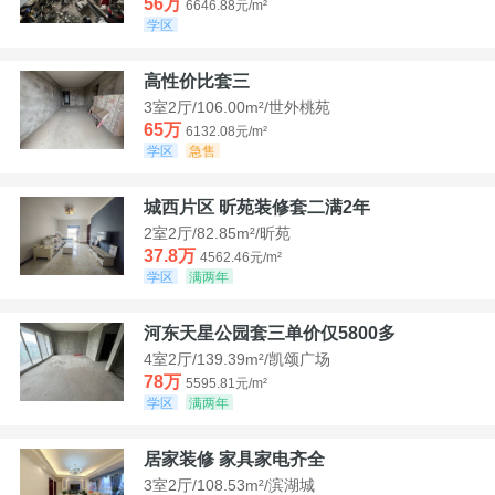
56万
6646.88元/m²
学区
高性价比套三
3室2厅/106.00m²/世外桃苑
65万
6132.08元/m²
学区
急售
城西片区 昕苑装修套二满2年
2室2厅/82.85m²/昕苑
37.8万
4562.46元/m²
学区
满两年
河东天星公园套三单价仅5800多
4室2厅/139.39m²/凯颂广场
78万
5595.81元/m²
学区
满两年
居家装修 家具家电齐全
3室2厅/108.53m²/滨湖城