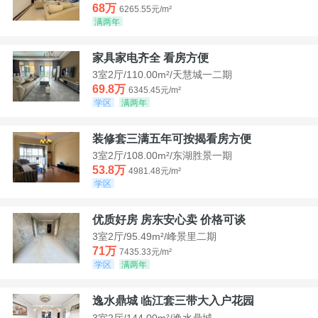
68万
6265.55元/m²
满两年
家具家电齐全 看房方便
3室2厅/110.00m²/天慧城一二期
69.8万
6345.45元/m²
学区
满两年
装修套三满五年可按揭看房方便
3室2厅/108.00m²/东湖胜景一期
53.8万
4981.48元/m²
学区
优质好房 房东安心卖 价格可谈
3室2厅/95.49m²/峰景里二期
71万
7435.33元/m²
学区
满两年
逸水鼎城 临江套三带大入户花园
3室2厅/144.00m²/逸水鼎城