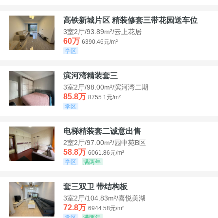
高铁新城片区 精装修套三带花园送车位
3室2厅/93.89m²/云上花居
60万
6390.46元/m²
学区
滨河湾精装套三
3室2厅/98.00m²/滨河湾二期
85.8万
8755.1元/m²
学区
电梯精装套二诚意出售
2室2厅/97.00m²/园中苑B区
58.8万
6061.86元/m²
学区
满两年
套三双卫 带结构板
3室2厅/104.83m²/喜悦美湖
72.8万
6944.58元/m²
学区
满两年