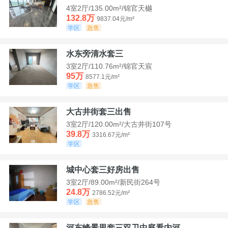
4室2厅/135.00m²/锦官天樾
132.8万
9837.04元/m²
学区
急售
水东旁清水套三
3室2厅/110.76m²/锦官天宸
95万
8577.1元/m²
学区
急售
大古井街套三出售
3室2厅/120.00m²/大古井街107号
39.8万
3316.67元/m²
学区
城中心套三好房出售
3室2厅/89.00m²/新民街264号
24.8万
2786.52元/m²
学区
急售
河东峰景里套三双卫中庭看内河