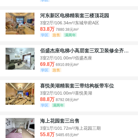
河东新区电梯精装套三楼顶花园
3室2厅/106.34m²/东城华府A区
83.8万
7880.38元/m²
学区
急售
满两年
佰盛杰座电梯小高层套三双卫装修全齐诚意出售
3室2厅/101.00m²/佰盛杰座
69.8万
6910.89元/m²
学区
急售
喜悦美湖精装套三带结构板带车位
3室2厅/101.00m²/喜悦美湖
88.8万
8792.08元/m²
学区
满两年
海上花园套三出售
3室1厅/101.72m²/海上花园三期
55.8万
5485.65元/m²