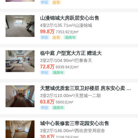
学区
急售
山漫锦城大房跃层安心出售
4室2厅/135.71m²/山漫锦城
99.8万
7353.92元/m²
学区
急售
满两年
临中庭 户型宽大方正 赠送大
3室2厅/104.90m²/巴黎春天
72.8万
6939.94元/m²
学区
满两年
天慧城优质套三双卫好楼层 房东安心卖 价格好谈
3室2厅/110.00m²/天慧城一二期
63.8万
5800元/m²
学区
满两年
城中心装修套三带花园安心出售
3室2厅/146.00m²/西街房管局宿舍
30.8万
2109.59元/m²