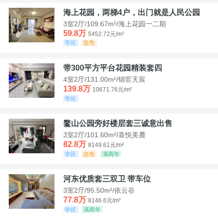
海上花园，两梯4户，出门就是人民公园
3室2厅/109.67m²/海上花园一二期
59.8万
5452.72元/m²
学区
急售
带300平方平台花园精装套四
4室2厅/131.00m²/锦官天宸
139.8万
10671.76元/m²
学区
鳌山公园旁好楼层套三诚意出售
3室2厅/101.60m²/喜悦美麓
82.8万
8149.61元/m²
学区
急售
满两年
河东优质套三双卫 带车位
3室2厅/95.50m²/依云谷
77.8万
8146.6元/m²
学区
满两年