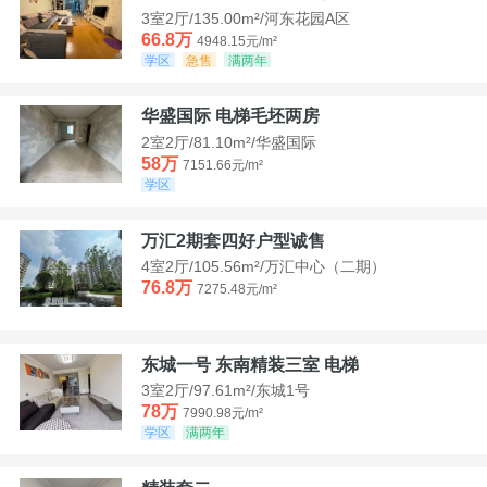
3室2厅/135.00m²/河东花园A区
66.8万
4948.15元/m²
学区
急售
满两年
华盛国际 电梯毛坯两房
2室2厅/81.10m²/华盛国际
58万
7151.66元/m²
学区
万汇2期套四好户型诚售
4室2厅/105.56m²/万汇中心（二期）
76.8万
7275.48元/m²
东城一号 东南精装三室 电梯
3室2厅/97.61m²/东城1号
78万
7990.98元/m²
学区
满两年