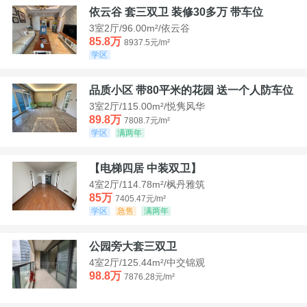
依云谷 套三双卫 装修30多万 带车位
3室2厅/96.00m²/依云谷
85.8万
8937.5元/m²
学区
品质小区 带80平米的花园 送一个人防车位
3室2厅/115.00m²/悦隽风华
89.8万
7808.7元/m²
学区
满两年
【电梯四居 中装双卫】
4室2厅/114.78m²/枫丹雅筑
85万
7405.47元/m²
学区
急售
满两年
公园旁大套三双卫
4室2厅/125.44m²/中交锦观
98.8万
7876.28元/m²