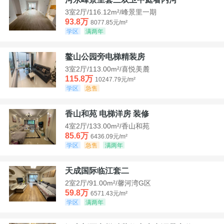
3室2厅/116.12m²/峰景里一期
93.8万
8077.85元/m²
学区
满两年
鳌山公园旁电梯精装房
3室2厅/113.00m²/喜悦美麓
115.8万
10247.79元/m²
学区
急售
香山和苑 电梯洋房 装修
4室2厅/133.00m²/香山和苑
85.6万
6436.09元/m²
学区
急售
满两年
天成国际临江套二
2室2厅/91.00m²/馨河湾G区
59.8万
6571.43元/m²
学区
满两年