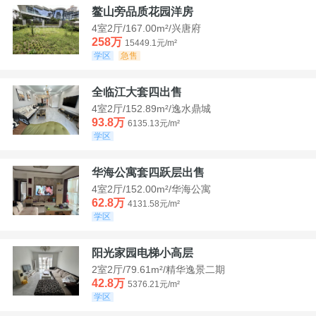
鳌山旁品质花园洋房
4室2厅/167.00m²/兴唐府
258万
15449.1元/m²
学区
急售
全临江大套四出售
4室2厅/152.89m²/逸水鼎城
93.8万
6135.13元/m²
学区
华海公寓套四跃层出售
4室2厅/152.00m²/华海公寓
62.8万
4131.58元/m²
学区
阳光家园电梯小高层
2室2厅/79.61m²/精华逸景二期
42.8万
5376.21元/m²
学区