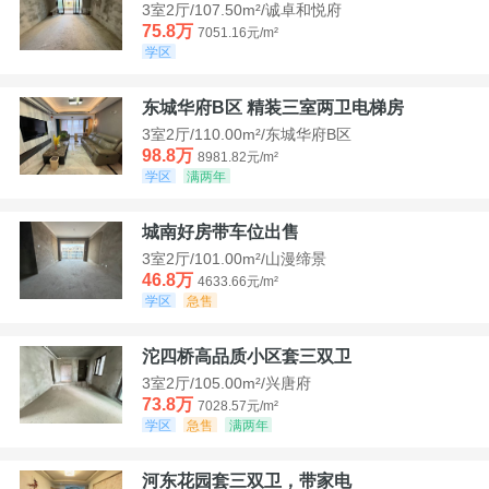
3室2厅/107.50m²/诚卓和悦府
75.8万
7051.16元/m²
学区
东城华府B区 精装三室两卫电梯房
3室2厅/110.00m²/东城华府B区
98.8万
8981.82元/m²
学区
满两年
城南好房带车位出售
3室2厅/101.00m²/山漫缔景
46.8万
4633.66元/m²
学区
急售
沱四桥高品质小区套三双卫
3室2厅/105.00m²/兴唐府
73.8万
7028.57元/m²
学区
急售
满两年
河东花园套三双卫，带家电