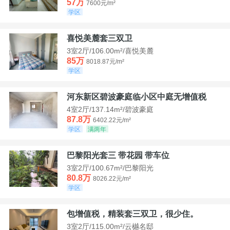
57万
7600元/m²
学区
喜悦美麓套三双卫
3室2厅/106.00m²/喜悦美麓
85万
8018.87元/m²
学区
河东新区碧波豪庭临小区中庭无增值税
4室2厅/137.14m²/碧波豪庭
87.8万
6402.22元/m²
学区
满两年
巴黎阳光套三 带花园 带车位
3室2厅/100.67m²/巴黎阳光
80.8万
8026.22元/m²
学区
包增值税，精装套三双卫，很少住。
3室2厅/115.00m²/云樾名邸