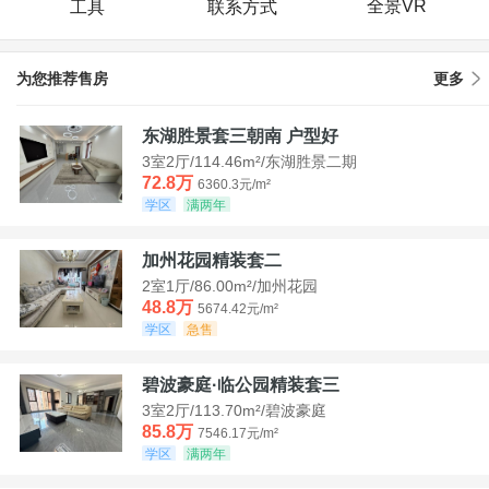
全景VR
工具
联系方式
为您推荐售房
更多
东湖胜景套三朝南 户型好
3室2厅/114.46m²/东湖胜景二期
72.8万
6360.3元/m²
学区
满两年
加州花园精装套二
2室1厅/86.00m²/加州花园
48.8万
5674.42元/m²
学区
急售
碧波豪庭·临公园精装套三
3室2厅/113.70m²/碧波豪庭
85.8万
7546.17元/m²
学区
满两年