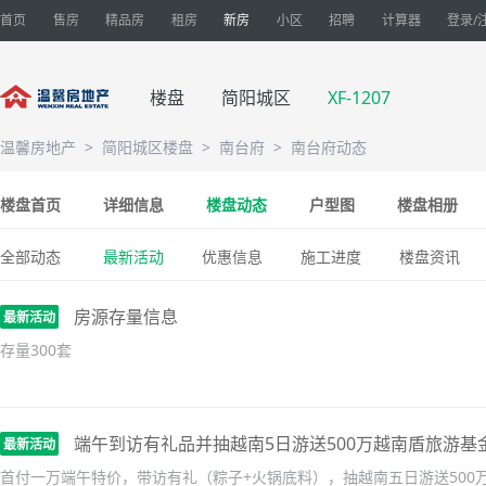
首页
售房
精品房
租房
新房
小区
招聘
计算器
登录/
楼盘
简阳城区
XF-1207
温馨房地产
>
简阳城区楼盘
>
南台府
>
南台府动态
楼盘首页
详细信息
楼盘动态
户型图
楼盘相册
全部动态
最新活动
优惠信息
施工进度
楼盘资讯
房源存量信息
最新活动
存量300套
端午到访有礼品并抽越南5日游送500万越南盾旅游基
最新活动
首付一万端午特价，带访有礼（粽子+火锅底料），抽越南五日游送500