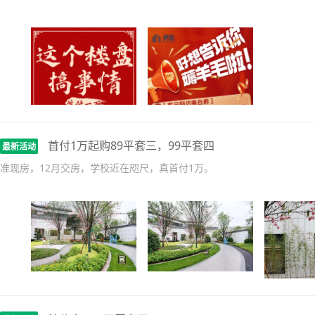
首付1万起购89平套三，99平套四
最新活动
准现房，12月交房，学校近在咫尺，真首付1万。