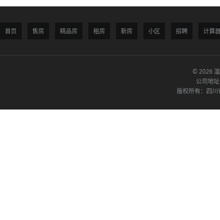
首页
售房
精品房
租房
新房
小区
招聘
计算
© 2026 
公司地址
版权所有：四川