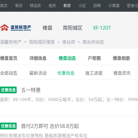
首页
售房
精品房
租房
新房
小区
招聘
计算器
登录/
楼盘
简阳城区
XF-1207
温馨房地产
>
简阳城区楼盘
>
南台府
>
南台府动态
楼盘首页
详细信息
楼盘动态
户型图
楼盘相册
全部动态
最新活动
优惠信息
施工进度
楼盘资讯
五一特惠
优惠信息
面积：89-109平，均价：6500元每平，总价：54万起；五一特价：59
首付2万即可 总价58.8万起
优惠信息
特价房赠送车位使用权 基础房源赠送产权车位