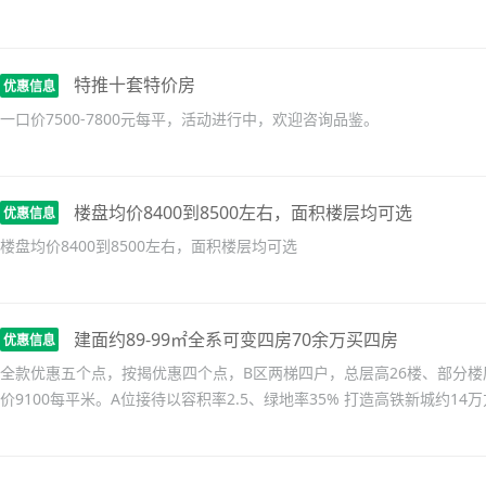
特推十套特价房
优惠信息
一口价7500-7800元每平，活动进行中，欢迎咨询品鉴。
楼盘均价8400到8500左右，面积楼层均可选
优惠信息
楼盘均价8400到8500左右，面积楼层均可选
建面约89-99㎡全系可变四房70余万买四房
优惠信息
全款优惠五个点，按揭优惠四个点，B区两梯四户，总层高26楼、部分楼
价9100每平米。A位接待以容积率2.5、绿地率35% 打造高铁新城约1
住舒适度，更广阔的采光尺度以及更开阔的观景视野。8字开头价，买阳