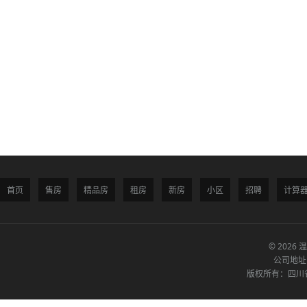
首页
售房
精品房
租房
新房
小区
招聘
计算
© 2026 
公司地址
版权所有：四川