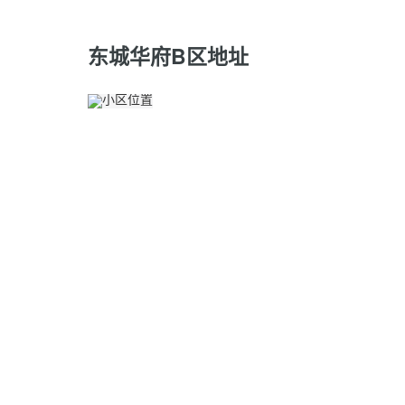
东城华府B区地址