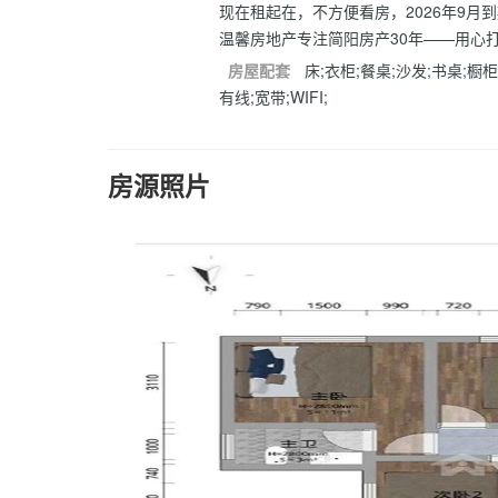
现在租起在，不方便看房，2026年9月
温馨房地产专注简阳房产30年——用心
房屋配套
床;衣柜;餐桌;沙发;书桌;橱柜
有线;宽带;WIFI;
房源照片