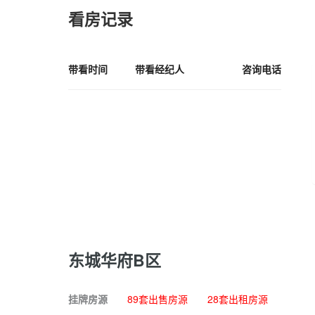
看房记录
带看时间
带看经纪人
咨询电话
东城华府B区
挂牌房源
89套出售房源
28套出租房源