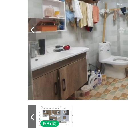
图片(10)