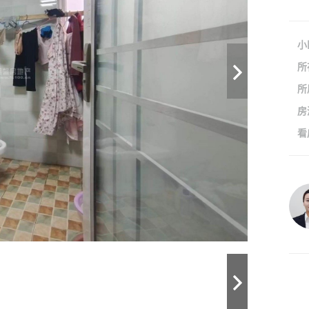
小
所
所
房
看