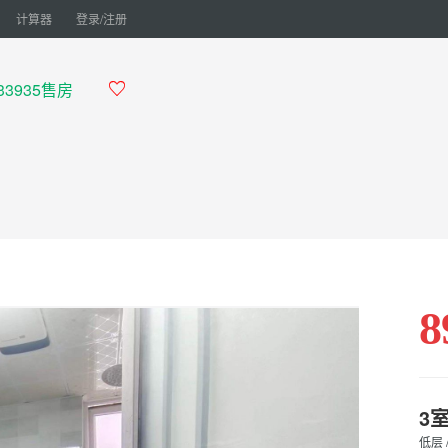
计算器
登录/注册
33935售房

8
3
低层 