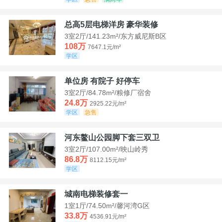
总高5层电梯洋房 豪华装修
3室2厅/141.23m²/东方威尼斯B区
108万
7647.1元/m²
学区
单位房 有院子 好停车
3室2厅/84.78m²/粮修厂宿舍
24.8万
2925.22元/m²
学区
急售
河东鳌山公园脚下套三双卫
3室2厅/107.00m²/映山岭秀
86.8万
8112.15元/m²
学区
城南电梯装修套一
1室1厅/74.50m²/馨河湾G区
33.8万
4536.91元/m²