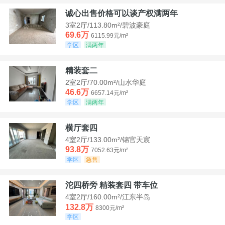
诚心出售价格可以谈产权满两年
3室2厅/113.80m²/碧波豪庭
69.6万
6115.99元/m²
学区
满两年
精装套二
2室2厅/70.00m²/山水华庭
46.6万
6657.14元/m²
学区
满两年
横厅套四
4室2厅/133.00m²/锦官天宸
93.8万
7052.63元/m²
学区
急售
沱四桥旁 精装套四 带车位
4室2厅/160.00m²/江东半岛
132.8万
8300元/m²
学区