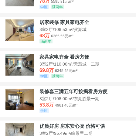
78万
5595.81元/m²
学区
满两年
居家装修 家具家电齐全
3室2厅/108.53m²/滨湖城
68万
6265.55元/m²
满两年
家具家电齐全 看房方便
3室2厅/110.00m²/天慧城一二期
69.8万
6345.45元/m²
学区
满两年
装修套三满五年可按揭看房方便
3室2厅/108.00m²/东湖胜景一期
53.8万
4981.48元/m²
学区
优质好房 房东安心卖 价格可谈
3室2厅/95.49m²/峰景里二期