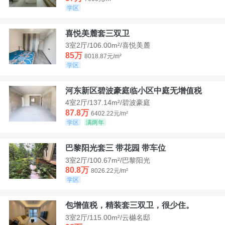
学区
喜悦美麓套三双卫
3室2厅/106.00m²/喜悦美麓
85万
8018.87元/m²
学区
河东新区碧波豪庭临小区中庭无增值税
4室2厅/137.14m²/碧波豪庭
87.8万
6402.22元/m²
学区
满两年
巴黎阳光套三 带花园 带车位
3室2厅/100.67m²/巴黎阳光
80.8万
8026.22元/m²
学区
包增值税，精装套三双卫，很少住。
3室2厅/115.00m²/云樾名邸