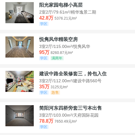
阳光家园电梯小高层
2室2厅/79.61m²/精华逸景二期
42.8万
5376.21元/m²
学区
悦隽风华精装空房
3室2厅/115.00m²/悦隽风华
95万
8260.87元/m²
学区
满两年
建设中路全装修套三，拎包入住
3室2厅/112.00m²/建设中路560号
35万
3125元/m²
学区
急售
简阳河东四桥旁套三亏本出售
3室2厅/103.00m²/天府国际花园
78.8万
7650.49元/m²
学区