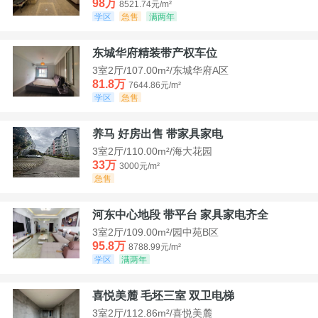
98万
8521.74元/m²
学区
急售
满两年
东城华府精装带产权车位
3室2厅/107.00m²/东城华府A区
81.8万
7644.86元/m²
学区
急售
养马 好房出售 带家具家电
3室2厅/110.00m²/海大花园
33万
3000元/m²
急售
河东中心地段 带平台 家具家电齐全
3室2厅/109.00m²/园中苑B区
95.8万
8788.99元/m²
学区
满两年
喜悦美麓 毛坯三室 双卫电梯
3室2厅/112.86m²/喜悦美麓