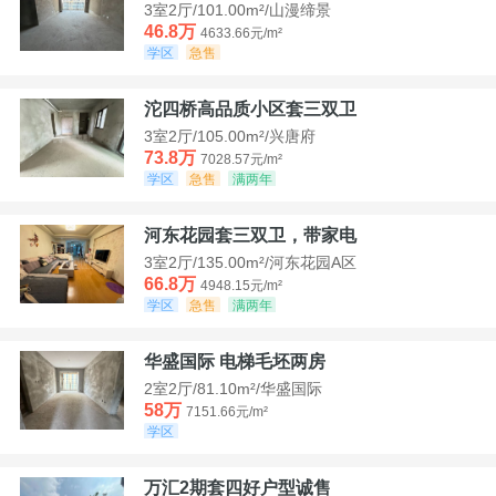
3室2厅/101.00m²/山漫缔景
46.8万
4633.66元/m²
学区
急售
沱四桥高品质小区套三双卫
3室2厅/105.00m²/兴唐府
73.8万
7028.57元/m²
学区
急售
满两年
河东花园套三双卫，带家电
3室2厅/135.00m²/河东花园A区
66.8万
4948.15元/m²
学区
急售
满两年
华盛国际 电梯毛坯两房
2室2厅/81.10m²/华盛国际
58万
7151.66元/m²
学区
万汇2期套四好户型诚售