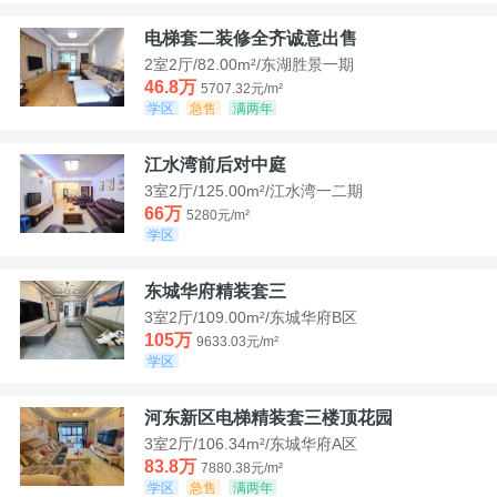
电梯套二装修全齐诚意出售
2室2厅/82.00m²/东湖胜景一期
46.8万
5707.32元/m²
学区
急售
满两年
江水湾前后对中庭
3室2厅/125.00m²/江水湾一二期
66万
5280元/m²
学区
东城华府精装套三
3室2厅/109.00m²/东城华府B区
105万
9633.03元/m²
学区
河东新区电梯精装套三楼顶花园
3室2厅/106.34m²/东城华府A区
83.8万
7880.38元/m²
学区
急售
满两年