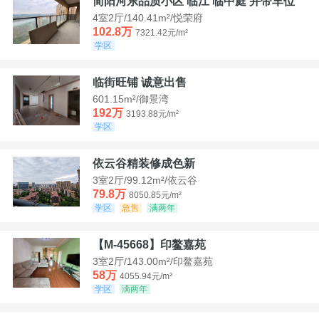
简阳河东品质小区 临江 临中庭 并带车位
4室2厅/140.41m²/悦荣府
102.8万
7321.42元/m²
学区
临街旺铺 诚意出售
601.15m²/御景湾
192万
3193.88元/m²
学区
依云谷精装修成色新
3室2厅/99.12m²/依云谷
79.8万
8050.85元/m²
学区
急售
满两年
【M-45668】印鳌嘉苑
3室2厅/143.00m²/印鳌嘉苑
58万
4055.94元/m²
学区
满两年