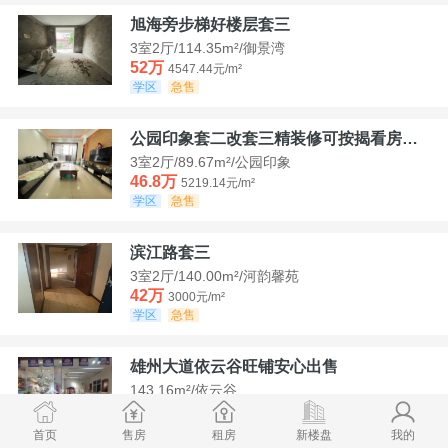
旭海旁步梯好楼层套三
3室2厅/114.35m²/御景湾
52万
4547.44元/m²
学区
急售
公园印象套二改套三精装修可按揭看房方便
3室2厅/89.67m²/公园印象
46.8万
5219.14元/m²
学区
急售
滨江路套三
3室2厅/140.00m²/河韵馨苑
42万
3000元/m²
学区
急售
雄州大道依云谷旺铺安心出售
143.16m²/依云谷
178.8万
12489.52元/m²
学区
满两年
首页
售房
租房
新楼盘
我的