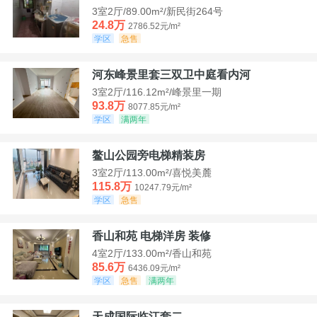
3室2厅/89.00m²/新民街264号
24.8万
2786.52元/m²
学区
急售
河东峰景里套三双卫中庭看内河
3室2厅/116.12m²/峰景里一期
93.8万
8077.85元/m²
学区
满两年
鳌山公园旁电梯精装房
3室2厅/113.00m²/喜悦美麓
115.8万
10247.79元/m²
学区
急售
香山和苑 电梯洋房 装修
4室2厅/133.00m²/香山和苑
85.6万
6436.09元/m²
学区
急售
满两年
天成国际临江套二