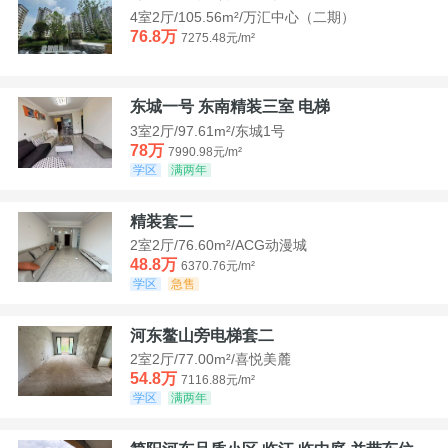
4室2厅/105.56m²/万汇中心（二期）
76.8万
7275.48元/m²
东城一号 东南精装三室 电梯
3室2厅/97.61m²/东城1号
78万
7990.98元/m²
学区
满两年
精装套二
2室2厅/76.60m²/ACG动漫城
48.8万
6370.76元/m²
学区
急售
河东鳌山旁电梯套二
2室2厅/77.00m²/喜悦美麓
54.8万
7116.88元/m²
学区
满两年