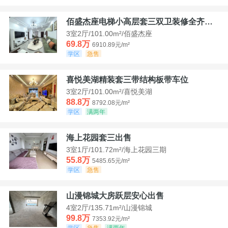
佰盛杰座电梯小高层套三双卫装修全齐诚意出售
3室2厅/101.00m²/佰盛杰座
69.8万
6910.89元/m²
学区
急售
喜悦美湖精装套三带结构板带车位
3室2厅/101.00m²/喜悦美湖
88.8万
8792.08元/m²
学区
满两年
海上花园套三出售
3室1厅/101.72m²/海上花园三期
55.8万
5485.65元/m²
学区
急售
山漫锦城大房跃层安心出售
4室2厅/135.71m²/山漫锦城
99.8万
7353.92元/m²
学区
急售
满两年