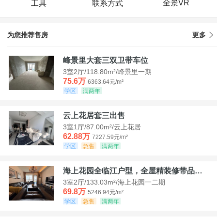
全景VR
工具
联系方式
为您推荐售房
更多
峰景里大套三双卫带车位
3室2厅/118.80m²/峰景里一期
75.6万
6363.64元/m²
学区
满两年
云上花居套三出售
3室1厅/87.00m²/云上花居
62.88万
7227.59元/m²
学区
急售
满两年
海上花园全临江户型，全屋精装修带品牌家具家电，诚意出售！
3室2厅/133.03m²/海上花园一二期
69.8万
5246.94元/m²
学区
急售
满两年