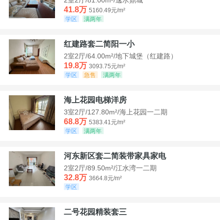
41.8万
5160.49元/m²
学区
满两年
红建路套二简阳一小
2室2厅/64.00m²/地下城堡（红建路）
19.8万
3093.75元/m²
学区
急售
满两年
海上花园电梯洋房
3室2厅/127.80m²/海上花园一二期
68.8万
5383.41元/m²
学区
满两年
河东新区套二简装带家具家电
2室2厅/89.50m²/江水湾一二期
32.8万
3664.8元/m²
学区
二号花园精装套三