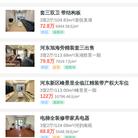
套三双卫 带结构板
3室2厅/104.83m²/喜悦美湖
72.8万
6944.58元/m²
学区
满两年
河东旭海旁精装套三出售
3室2厅/113.68m²/东湖胜景一期
79.8万
7019.7元/m²
学区
急售
满两年
河东新区峰景里全临江精装带产权大车位
3室2厅/113.00m²/峰景里一期
122万
10796.46元/m²
学区
满两年
电梯全装修带家具电器
3室2厅/124.00m²/河韵南苑
68.8万
5548.39元/m²
学区
急售
满两年