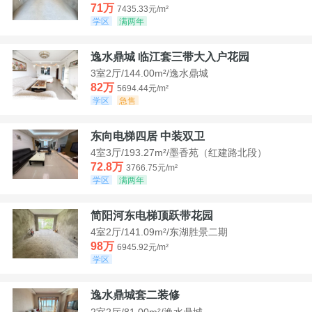
71万
7435.33元/m²
学区
满两年
逸水鼎城 临江套三带大入户花园
3室2厅/144.00m²/逸水鼎城
82万
5694.44元/m²
学区
急售
东向电梯四居 中装双卫
4室3厅/193.27m²/墨香苑（红建路北段）
72.8万
3766.75元/m²
学区
满两年
简阳河东电梯顶跃带花园
4室2厅/141.09m²/东湖胜景二期
98万
6945.92元/m²
学区
逸水鼎城套二装修
2室2厅/81.00m²/逸水鼎城