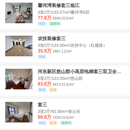
馨河湾装修套三临江
3室2厅/133.07m²/馨河湾G区
77.8万
5846.55元/m²
学区
满两年
农技装修套三
3室2厅/124.00m²/农技中心（红建路）
35.8万
2887.1元/m²
学区
河东新区悠山郡小高层电梯套三双卫全装带家具家电
3室2厅/123.00m²/悠山郡
83.8万
6813.01元/m²
学区
急售
套三
3室2厅/92.00m²/依云谷
68.6万
7456.52元/m²
学区
急售
满两年