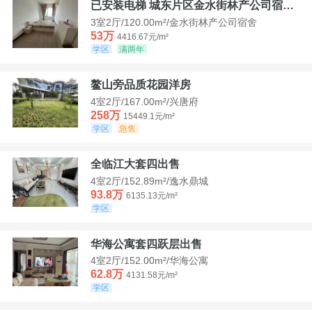
已安装电梯 城东片区金水街林产公司宿舍套三可看江景
3室2厅/120.00m²/金水街林产公司宿舍
53万
4416.67元/m²
学区
满两年
鳌山旁品质花园洋房
4室2厅/167.00m²/兴唐府
258万
15449.1元/m²
学区
急售
全临江大套四出售
4室2厅/152.89m²/逸水鼎城
93.8万
6135.13元/m²
学区
华海公寓套四跃层出售
4室2厅/152.00m²/华海公寓
62.8万
4131.58元/m²
学区