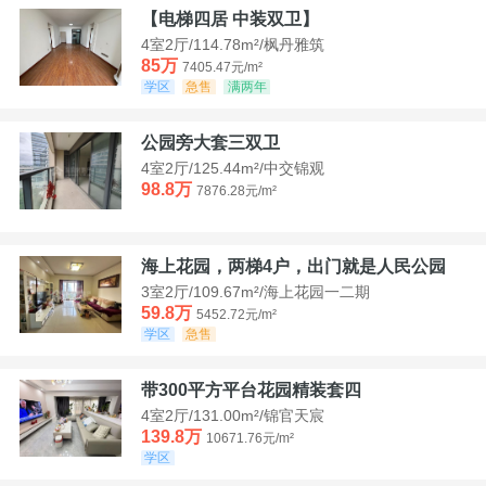
【电梯四居 中装双卫】
4室2厅/114.78m²/枫丹雅筑
85万
7405.47元/m²
学区
急售
满两年
公园旁大套三双卫
4室2厅/125.44m²/中交锦观
98.8万
7876.28元/m²
海上花园，两梯4户，出门就是人民公园
3室2厅/109.67m²/海上花园一二期
59.8万
5452.72元/m²
学区
急售
带300平方平台花园精装套四
4室2厅/131.00m²/锦官天宸
139.8万
10671.76元/m²
学区