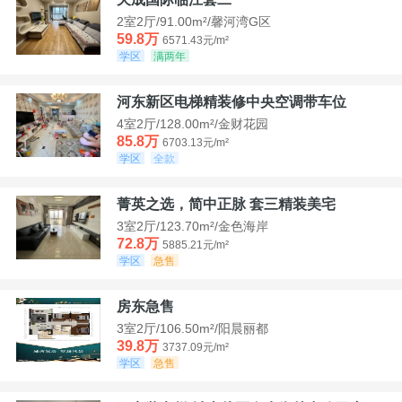
2室2厅/91.00m²/馨河湾G区
59.8万
6571.43元/m²
学区
满两年
河东新区电梯精装修中央空调带车位
4室2厅/128.00m²/金财花园
85.8万
6703.13元/m²
学区
全款
菁英之选，简中正脉 套三精装美宅
3室2厅/123.70m²/金色海岸
72.8万
5885.21元/m²
学区
急售
房东急售
3室2厅/106.50m²/阳晨丽都
39.8万
3737.09元/m²
学区
急售