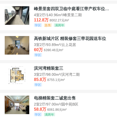
峰景里套四双卫临中庭看江带产权车位诚售
4室2厅/140.96m²/峰景里二期
112.8万
8002.27元/m²
学区
急售
满两年
高铁新城片区 精装修套三带花园送车位
3室2厅/93.89m²/云上花居
60万
6390.46元/m²
学区
滨河湾精装套三
3室2厅/98.00m²/滨河湾二期
85.8万
8755.1元/m²
学区
电梯精装套二诚意出售
2室2厅/97.00m²/园中苑B区
58.8万
6061.86元/m²
学区
满两年