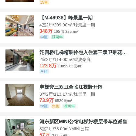
急售
【M-46938】峰景里一期
4室2厅/209.90m²/峰景里一期
348万
16579.32元/m²
学区
满两年
沱四桥电梯精装拎包入住套三双卫带花园40平米带车位
2室2厅/114.00m²/碧波豪庭
123.8万
10859.65元/m²
学区
电梯套三双卫全临江视野开阔
3室2厅/113.17m²/峰景里一期
73.9万
6530元/m²
学区
急售
满两年
河东新区MINI公馆电梯好楼层带车位诚售
3室2厅/75.00m²/MINI公馆
57万
7600元/m²