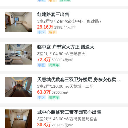
红建路套三出售
3室2厅/97.24m²/农技中心（红建路）
29.16万
2998.77元/m²
学区
急售
临中庭 户型宽大方正 赠送大
3室2厅/104.90m²/巴黎春天
72.8万
6939.94元/m²
学区
满两年
天慧城优质套三双卫好楼层 房东安心卖 价格好谈
3室2厅/110.00m²/天慧城一二期
63.8万
5800元/m²
学区
满两年
城中心装修套三带花园安心出售
3室2厅/146.00m²/西街房管局宿舍
30.8万
2109.59元/m²