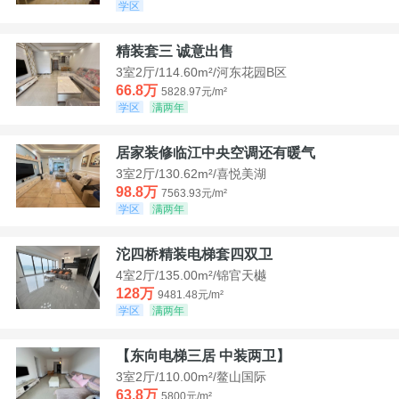
学区
精装套三 诚意出售
3室2厅/114.60m²/河东花园B区
66.8万
5828.97元/m²
学区
满两年
居家装修临江中央空调还有暖气
3室2厅/130.62m²/喜悦美湖
98.8万
7563.93元/m²
学区
满两年
沱四桥精装电梯套四双卫
4室2厅/135.00m²/锦官天樾
128万
9481.48元/m²
学区
满两年
【东向电梯三居 中装两卫】
3室2厅/110.00m²/鳌山国际
63.8万
5800元/m²