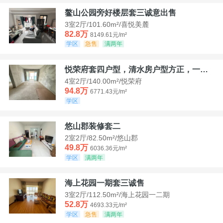
鳌山公园旁好楼层套三诚意出售
3室2厅/101.60m²/喜悦美麓
82.8万
8149.61元/m²
学区
急售
满两年
悦荣府套四户型，清水房户型方正，一口价94，8
4室2厅/140.00m²/悦荣府
94.8万
6771.43元/m²
学区
悠山郡装修套二
2室2厅/82.50m²/悠山郡
49.8万
6036.36元/m²
学区
满两年
海上花园一期套三诚售
3室2厅/112.50m²/海上花园一二期
52.8万
4693.33元/m²
学区
急售
满两年