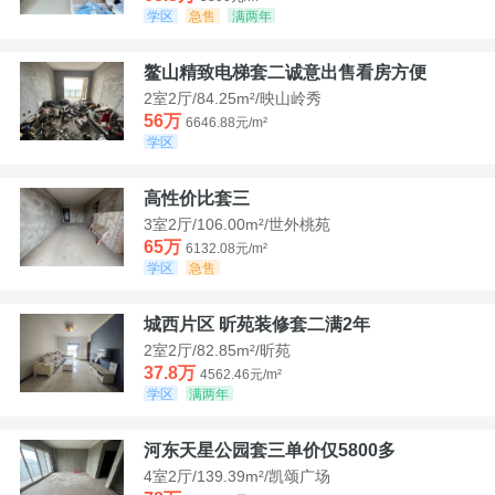
学区
急售
满两年
鳌山精致电梯套二诚意出售看房方便
2室2厅/84.25m²/映山岭秀
56万
6646.88元/m²
学区
高性价比套三
3室2厅/106.00m²/世外桃苑
65万
6132.08元/m²
学区
急售
城西片区 昕苑装修套二满2年
2室2厅/82.85m²/昕苑
37.8万
4562.46元/m²
学区
满两年
河东天星公园套三单价仅5800多
4室2厅/139.39m²/凯颂广场