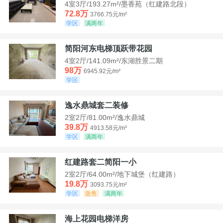
4室3厅/193.27m²/墨香苑（红建路北段）
72.8万
3766.75元/m²
学区
满两年
简阳河东电梯顶跃带花园
4室2厅/141.09m²/东湖胜景二期
98万
6945.92元/m²
学区
逸水鼎城套二装修
2室2厅/81.00m²/逸水鼎城
39.8万
4913.58元/m²
学区
满两年
红建路套二简阳一小
2室2厅/64.00m²/地下城堡（红建路）
19.8万
3093.75元/m²
学区
急售
满两年
海上花园电梯洋房