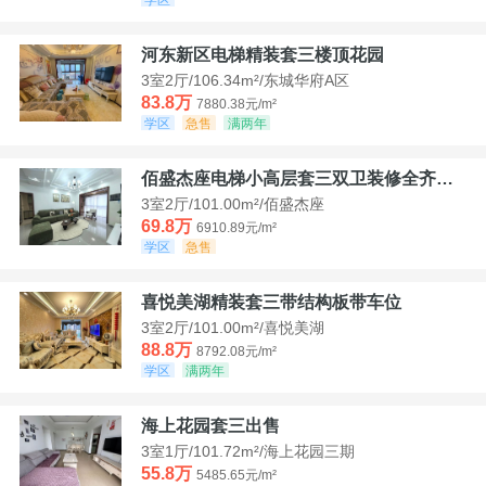
河东新区电梯精装套三楼顶花园
3室2厅/106.34m²/东城华府A区
83.8万
7880.38元/m²
学区
急售
满两年
佰盛杰座电梯小高层套三双卫装修全齐诚意出售
3室2厅/101.00m²/佰盛杰座
69.8万
6910.89元/m²
学区
急售
喜悦美湖精装套三带结构板带车位
3室2厅/101.00m²/喜悦美湖
88.8万
8792.08元/m²
学区
满两年
海上花园套三出售
3室1厅/101.72m²/海上花园三期
55.8万
5485.65元/m²