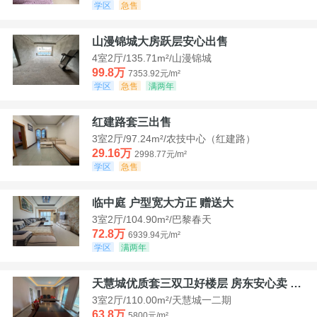
学区
急售
山漫锦城大房跃层安心出售
4室2厅/135.71m²/山漫锦城
99.8万
7353.92元/m²
学区
急售
满两年
红建路套三出售
3室2厅/97.24m²/农技中心（红建路）
29.16万
2998.77元/m²
学区
急售
临中庭 户型宽大方正 赠送大
3室2厅/104.90m²/巴黎春天
72.8万
6939.94元/m²
学区
满两年
天慧城优质套三双卫好楼层 房东安心卖 价格好谈
3室2厅/110.00m²/天慧城一二期
63.8万
5800元/m²