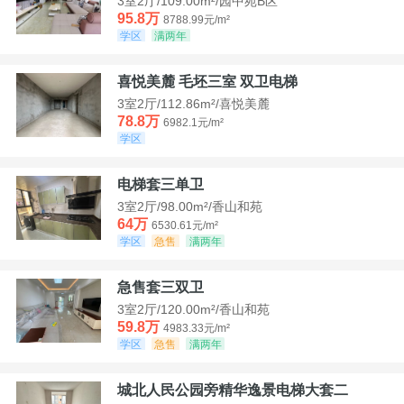
3室2厅/109.00m²/园中苑B区
95.8万
8788.99元/m²
学区
满两年
喜悦美麓 毛坯三室 双卫电梯
3室2厅/112.86m²/喜悦美麓
78.8万
6982.1元/m²
学区
电梯套三单卫
3室2厅/98.00m²/香山和苑
64万
6530.61元/m²
学区
急售
满两年
急售套三双卫
3室2厅/120.00m²/香山和苑
59.8万
4983.33元/m²
学区
急售
满两年
城北人民公园旁精华逸景电梯大套二