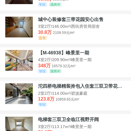
学区
满两年
城中心装修套三带花园安心出售
3室2厅/146.00m²/西街房管局宿舍
30.8万
2109.59元/m²
急售
【M-46938】峰景里一期
4室2厅/209.90m²/峰景里一期
348万
16579.32元/m²
学区
满两年
沱四桥电梯精装拎包入住套三双卫带花园40平米带车位
2室2厅/114.00m²/碧波豪庭
123.8万
10859.65元/m²
学区
电梯套三双卫全临江视野开阔
3室2厅/113.17m²/峰景里一期