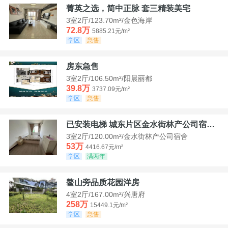
菁英之选，简中正脉 套三精装美宅
3室2厅/123.70m²/金色海岸
72.8万
5885.21元/m²
学区
急售
房东急售
3室2厅/106.50m²/阳晨丽都
39.8万
3737.09元/m²
学区
急售
已安装电梯 城东片区金水街林产公司宿舍套三可看江景
3室2厅/120.00m²/金水街林产公司宿舍
53万
4416.67元/m²
学区
满两年
鳌山旁品质花园洋房
4室2厅/167.00m²/兴唐府
258万
15449.1元/m²
学区
急售