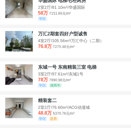
华盛国际 电梯毛坯两房
2室2厅/81.10m²/华盛国际
58万
7151.66元/m²
学区
万汇2期套四好户型诚售
4室2厅/105.56m²/万汇中心（二期）
76.8万
7275.48元/m²
东城一号 东南精装三室 电梯
3室2厅/97.61m²/东城1号
78万
7990.98元/m²
学区
满两年
精装套二
2室2厅/76.60m²/ACG动漫城
48.8万
6370.76元/m²
学区
急售