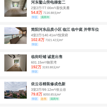
河东鳌山旁电梯套二
2室2厅/77.00m²/喜悦美麓
54.8万
7116.88元/m²
学区
满两年
简阳河东品质小区 临江 临中庭 并带车位
4室2厅/140.41m²/悦荣府
102.8万
7321.42元/m²
学区
临街旺铺 诚意出售
601.15m²/御景湾
192万
3193.88元/m²
学区
依云谷精装修成色新
3室2厅/99.12m²/依云谷
79.8万
8050.85元/m²
学区
急售
满两年