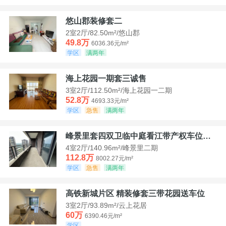
悠山郡装修套二
2室2厅/82.50m²/悠山郡
49.8万
6036.36元/m²
学区
满两年
海上花园一期套三诚售
3室2厅/112.50m²/海上花园一二期
52.8万
4693.33元/m²
学区
急售
满两年
峰景里套四双卫临中庭看江带产权车位诚售
4室2厅/140.96m²/峰景里二期
112.8万
8002.27元/m²
学区
急售
满两年
高铁新城片区 精装修套三带花园送车位
3室2厅/93.89m²/云上花居
60万
6390.46元/m²
学区