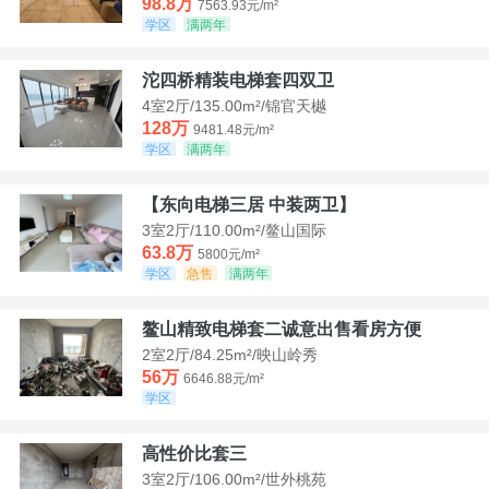
98.8万
7563.93元/m²
学区
满两年
沱四桥精装电梯套四双卫
4室2厅/135.00m²/锦官天樾
128万
9481.48元/m²
学区
满两年
【东向电梯三居 中装两卫】
3室2厅/110.00m²/鳌山国际
63.8万
5800元/m²
学区
急售
满两年
鳌山精致电梯套二诚意出售看房方便
2室2厅/84.25m²/映山岭秀
56万
6646.88元/m²
学区
高性价比套三
3室2厅/106.00m²/世外桃苑