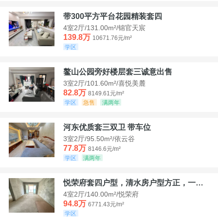
带300平方平台花园精装套四
4室2厅/131.00m²/锦官天宸
139.8万
10671.76元/m²
学区
鳌山公园旁好楼层套三诚意出售
3室2厅/101.60m²/喜悦美麓
82.8万
8149.61元/m²
学区
急售
满两年
河东优质套三双卫 带车位
3室2厅/95.50m²/依云谷
77.8万
8146.6元/m²
学区
满两年
悦荣府套四户型，清水房户型方正，一口价94，8
4室2厅/140.00m²/悦荣府
94.8万
6771.43元/m²
学区