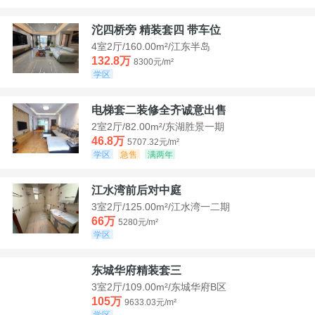
沱四桥旁 精装套四 带车位
4室2厅/160.00m²/江东半岛
132.8万
8300元/m²
学区
电梯套二装修全齐诚意出售
2室2厅/82.00m²/东湖胜景一期
46.8万
5707.32元/m²
学区
急售
满两年
江水湾前后对中庭
3室2厅/125.00m²/江水湾一二期
66万
5280元/m²
学区
东城华府精装套三
3室2厅/109.00m²/东城华府B区
105万
9633.03元/m²
学区