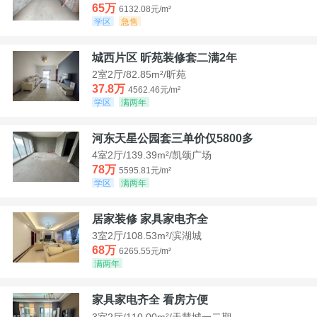
65万
6132.08元/m²
学区
急售
城西片区 昕苑装修套二满2年
2室2厅/82.85m²/昕苑
37.8万
4562.46元/m²
学区
满两年
河东天星公园套三单价仅5800多
4室2厅/139.39m²/凯颂广场
78万
5595.81元/m²
学区
满两年
居家装修 家具家电齐全
3室2厅/108.53m²/滨湖城
68万
6265.55元/m²
满两年
家具家电齐全 看房方便
3室2厅/110.00m²/天慧城一二期