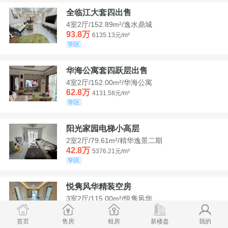
全临江大套四出售
4室2厅/152.89m²/逸水鼎城
93.8万
6135.13元/m²
学区
华海公寓套四跃层出售
4室2厅/152.00m²/华海公寓
62.8万
4131.58元/m²
学区
阳光家园电梯小高层
2室2厅/79.61m²/精华逸景二期
42.8万
5376.21元/m²
学区
悦隽风华精装空房
3室2厅/115.00m²/悦隽风华
95万
8260.87元/m²
学区
满两年
首页
售房
租房
新楼盘
我的