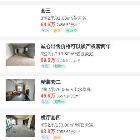
套三
3室2厅/92.00m²/依云谷
68.6万
7456.52元/m²
学区
急售
满两年
诚心出售价格可以谈产权满两年
3室2厅/113.80m²/碧波豪庭
69.6万
6115.99元/m²
学区
满两年
精装套二
2室2厅/70.00m²/山水华庭
46.6万
6657.14元/m²
学区
满两年
横厅套四
4室2厅/133.00m²/锦官天宸
93.8万
7052.63元/m²
学区
急售