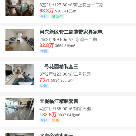
3室2厅/127.80m²/海上花园一二期
68.8万
5383.41元/m²
学区
满两年
河东新区套二简装带家具家电
2室2厅/89.50m²/江水湾一二期
32.8万
3664.8元/m²
学区
二号花园精装套三
3室2厅/123.00m²/二号花园
73万
5934.96元/m²
学区
天樾临江精装套四
4室2厅/135.00m²/锦官天樾
132.8万
9837.04元/m²
学区
急售
水东旁清水套三