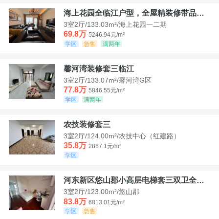
海上花园全临江户型，全屋精装修带品牌家具家电，诚意出售！
3室2厅/133.03m²/海上花园一二期
69.8万
5246.94元/m²
学区
急售
满两年
馨河湾装修套三临江
3室2厅/133.07m²/馨河湾G区
77.8万
5846.55元/m²
学区
满两年
农技装修套三
3室2厅/124.00m²/农技中心（红建路）
35.8万
2887.1元/m²
学区
河东新区悠山郡小高层电梯套三双卫全装带家具家电
3室2厅/123.00m²/悠山郡
83.8万
6813.01元/m²
学区
急售