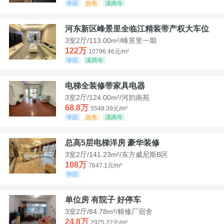
学区
急售
满两年
河东新区峰景里全临江精装带产权大车位
3室2厅/113.00m²/峰景里一期
122万
10796.46元/m²
学区
满两年
电梯全装修带家具电器
3室2厅/124.00m²/河韵南苑
68.8万
5548.39元/m²
学区
急售
满两年
总高5层电梯洋房 豪华装修
3室2厅/141.23m²/东方威尼斯B区
108万
7647.1元/m²
学区
单位房 有院子 好停车
3室2厅/84.78m²/粮修厂宿舍
24.8万
2925.22元/m²