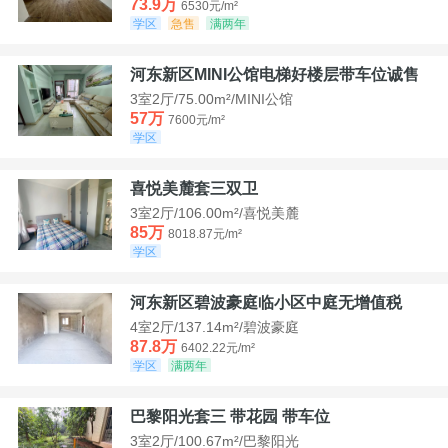
73.9万
6530元/m²
学区
急售
满两年
河东新区MINI公馆电梯好楼层带车位诚售
3室2厅/75.00m²/MINI公馆
57万
7600元/m²
学区
喜悦美麓套三双卫
3室2厅/106.00m²/喜悦美麓
85万
8018.87元/m²
学区
河东新区碧波豪庭临小区中庭无增值税
4室2厅/137.14m²/碧波豪庭
87.8万
6402.22元/m²
学区
满两年
巴黎阳光套三 带花园 带车位
3室2厅/100.67m²/巴黎阳光