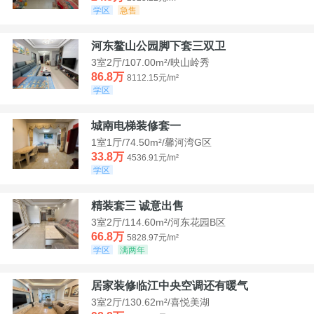
学区
急售
河东鳌山公园脚下套三双卫
3室2厅/107.00m²/映山岭秀
86.8万
8112.15元/m²
学区
城南电梯装修套一
1室1厅/74.50m²/馨河湾G区
33.8万
4536.91元/m²
学区
精装套三 诚意出售
3室2厅/114.60m²/河东花园B区
66.8万
5828.97元/m²
学区
满两年
居家装修临江中央空调还有暖气
3室2厅/130.62m²/喜悦美湖