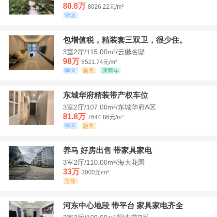
80.8万
8026.22元/m²
学区
包增值税，精装套三双卫，很少住。
3室2厅/115.00m²/云樾名邸
98万
8521.74元/m²
学区
急售
满两年
东城华府精装带产权车位
3室2厅/107.00m²/东城华府A区
81.8万
7644.86元/m²
学区
急售
养马 好房出售 带家具家电
3室2厅/110.00m²/海大花园
33万
3000元/m²
急售
河东中心地段 带平台 家具家电齐全