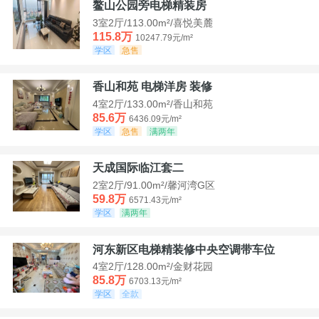
鳌山公园旁电梯精装房
3室2厅/113.00m²/喜悦美麓
115.8万
10247.79元/m²
学区
急售
香山和苑 电梯洋房 装修
4室2厅/133.00m²/香山和苑
85.6万
6436.09元/m²
学区
急售
满两年
天成国际临江套二
2室2厅/91.00m²/馨河湾G区
59.8万
6571.43元/m²
学区
满两年
河东新区电梯精装修中央空调带车位
4室2厅/128.00m²/金财花园
85.8万
6703.13元/m²
学区
全款