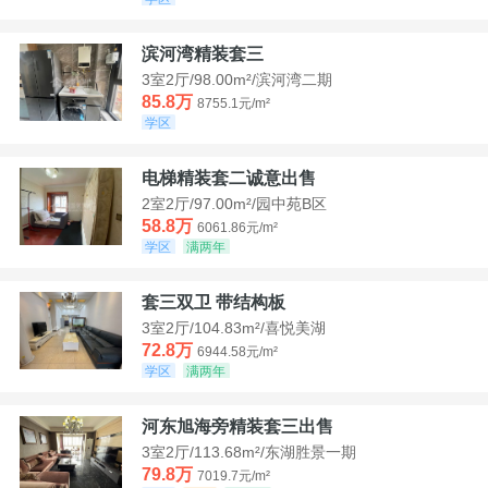
滨河湾精装套三
3室2厅/98.00m²/滨河湾二期
85.8万
8755.1元/m²
学区
电梯精装套二诚意出售
2室2厅/97.00m²/园中苑B区
58.8万
6061.86元/m²
学区
满两年
套三双卫 带结构板
3室2厅/104.83m²/喜悦美湖
72.8万
6944.58元/m²
学区
满两年
河东旭海旁精装套三出售
3室2厅/113.68m²/东湖胜景一期
79.8万
7019.7元/m²