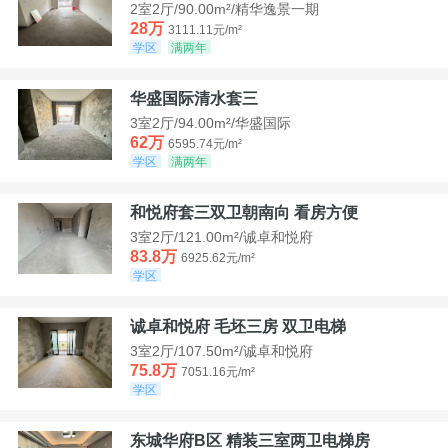
2室2厅/90.00m²/精华逸景一期
28万
3111.11元/m²
学区
满两年
华盛国际清水套三
3室2厅/94.00m²/华盛国际
62万
6595.74元/m²
学区
满两年
和悦府套三双卫朝南向 看房方便
3室2厅/121.00m²/诚卓和悦府
83.8万
6925.62元/m²
学区
诚卓和悦府 毛坯三房 双卫电梯
3室2厅/107.50m²/诚卓和悦府
75.8万
7051.16元/m²
学区
东城华府B区 精装三室两卫电梯房