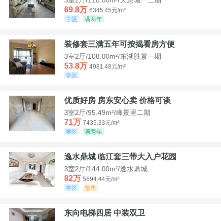
69.8万
6345.45元/m²
学区
满两年
装修套三满五年可按揭看房方便
3室2厅/108.00m²/东湖胜景一期
53.8万
4981.48元/m²
学区
优质好房 房东安心卖 价格可谈
3室2厅/95.49m²/峰景里二期
71万
7435.33元/m²
学区
满两年
逸水鼎城 临江套三带大入户花园
3室2厅/144.00m²/逸水鼎城
82万
5694.44元/m²
学区
急售
东向电梯四居 中装双卫