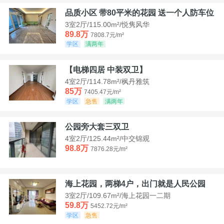
品质小区 带80平米的花园 送一个人防车位
3室2厅/115.00m²/悦隽风华
89.8万
7808.7元/m²
学区
满两年
【电梯四居 中装双卫】
4室2厅/114.78m²/枫丹雅筑
85万
7405.47元/m²
学区
急售
满两年
公园旁大套三双卫
4室2厅/125.44m²/中交锦观
98.8万
7876.28元/m²
海上花园，两梯4户，出门就是人民公园
3室2厅/109.67m²/海上花园一二期
59.8万
5452.72元/m²
学区
急售