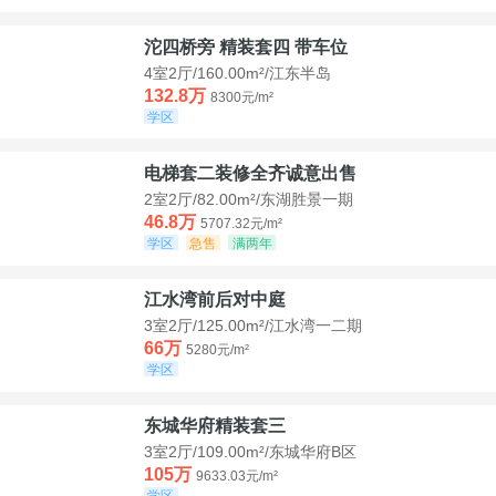
沱四桥旁 精装套四 带车位
4室2厅/160.00m²/江东半岛
132.8万
8300元/m²
学区
电梯套二装修全齐诚意出售
2室2厅/82.00m²/东湖胜景一期
46.8万
5707.32元/m²
学区
急售
满两年
江水湾前后对中庭
3室2厅/125.00m²/江水湾一二期
66万
5280元/m²
学区
东城华府精装套三
3室2厅/109.00m²/东城华府B区
105万
9633.03元/m²
学区