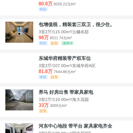
80.8万
8026.22元/m²
学区
包增值税，精装套三双卫，很少住。
3室2厅/115.00m²/云樾名邸
98万
8521.74元/m²
学区
急售
满两年
东城华府精装带产权车位
3室2厅/107.00m²/东城华府A区
81.8万
7644.86元/m²
学区
急售
养马 好房出售 带家具家电
3室2厅/110.00m²/海大花园
33万
3000元/m²
急售
河东中心地段 带平台 家具家电齐全