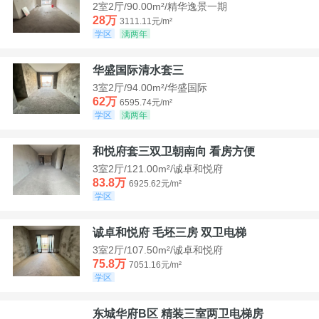
2室2厅/90.00m²/精华逸景一期
28万
3111.11元/m²
学区
满两年
华盛国际清水套三
3室2厅/94.00m²/华盛国际
62万
6595.74元/m²
学区
满两年
和悦府套三双卫朝南向 看房方便
3室2厅/121.00m²/诚卓和悦府
83.8万
6925.62元/m²
学区
诚卓和悦府 毛坯三房 双卫电梯
3室2厅/107.50m²/诚卓和悦府
75.8万
7051.16元/m²
学区
东城华府B区 精装三室两卫电梯房