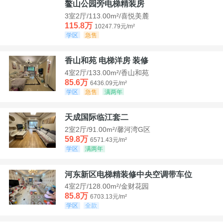
鳌山公园旁电梯精装房
3室2厅/113.00m²/喜悦美麓
115.8万
10247.79元/m²
学区
急售
香山和苑 电梯洋房 装修
4室2厅/133.00m²/香山和苑
85.6万
6436.09元/m²
学区
急售
满两年
天成国际临江套二
2室2厅/91.00m²/馨河湾G区
59.8万
6571.43元/m²
学区
满两年
河东新区电梯精装修中央空调带车位
4室2厅/128.00m²/金财花园
85.8万
6703.13元/m²
学区
全款