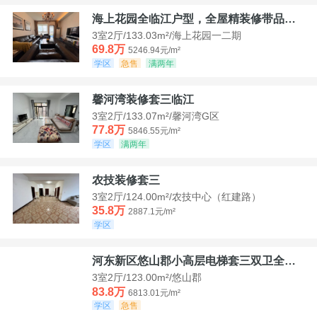
海上花园全临江户型，全屋精装修带品牌家具家电，诚意出售！
3室2厅/133.03m²/海上花园一二期
69.8万
5246.94元/m²
学区
急售
满两年
馨河湾装修套三临江
3室2厅/133.07m²/馨河湾G区
77.8万
5846.55元/m²
学区
满两年
农技装修套三
3室2厅/124.00m²/农技中心（红建路）
35.8万
2887.1元/m²
学区
河东新区悠山郡小高层电梯套三双卫全装带家具家电
3室2厅/123.00m²/悠山郡
83.8万
6813.01元/m²
学区
急售