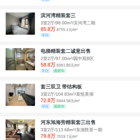
滨河湾精装套三
3室2厅/98.00m²/滨河湾二期
85.8万
8755.1元/m²
学区
电梯精装套二诚意出售
2室2厅/97.00m²/园中苑B区
58.8万
6061.86元/m²
学区
满两年
套三双卫 带结构板
3室2厅/104.83m²/喜悦美湖
72.8万
6944.58元/m²
学区
满两年
河东旭海旁精装套三出售
3室2厅/113.68m²/东湖胜景一期
79.8万
7019.7元/m²