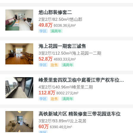
悠山郡装修套二
2室2厅/82.50m²/悠山郡
49.8万
6036.36元/m²
学区
满两年
海上花园一期套三诚售
3室2厅/112.50m²/海上花园一二期
52.8万
4693.33元/m²
学区
急售
满两年
峰景里套四双卫临中庭看江带产权车位诚售
4室2厅/140.96m²/峰景里二期
112.8万
8002.27元/m²
学区
急售
满两年
高铁新城片区 精装修套三带花园送车位
3室2厅/93.89m²/云上花居
60万
6390.46元/m²
学区