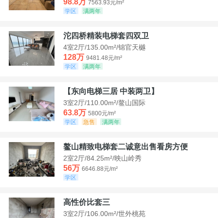
98.8万
7563.93元/m²
学区
满两年
沱四桥精装电梯套四双卫
4室2厅/135.00m²/锦官天樾
128万
9481.48元/m²
学区
满两年
【东向电梯三居 中装两卫】
3室2厅/110.00m²/鳌山国际
63.8万
5800元/m²
学区
急售
满两年
鳌山精致电梯套二诚意出售看房方便
2室2厅/84.25m²/映山岭秀
56万
6646.88元/m²
学区
高性价比套三
3室2厅/106.00m²/世外桃苑