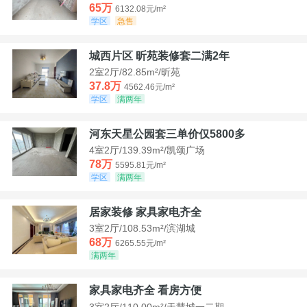
65万
6132.08元/m²
学区
急售
城西片区 昕苑装修套二满2年
2室2厅/82.85m²/昕苑
37.8万
4562.46元/m²
学区
满两年
河东天星公园套三单价仅5800多
4室2厅/139.39m²/凯颂广场
78万
5595.81元/m²
学区
满两年
居家装修 家具家电齐全
3室2厅/108.53m²/滨湖城
68万
6265.55元/m²
满两年
家具家电齐全 看房方便
3室2厅/110.00m²/天慧城一二期