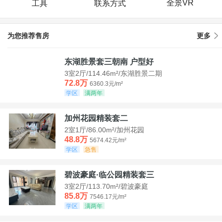
全景VR
工具
联系方式
为您推荐售房
更多
东湖胜景套三朝南 户型好
3室2厅/114.46m²/东湖胜景二期
72.8万
6360.3元/m²
学区
满两年
加州花园精装套二
2室1厅/86.00m²/加州花园
48.8万
5674.42元/m²
学区
急售
碧波豪庭·临公园精装套三
3室2厅/113.70m²/碧波豪庭
85.8万
7546.17元/m²
学区
满两年