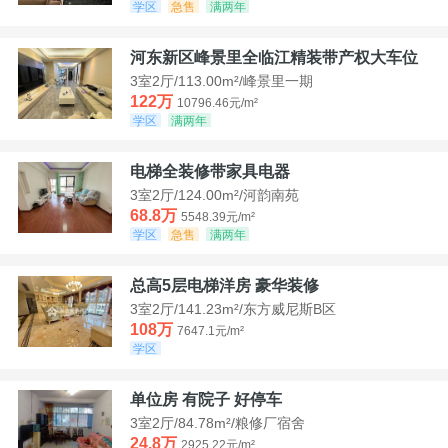
学区
急售
满两年
河东新区峰景里全临江精装带产权大车位
3室2厅/113.00m²/峰景里一期
122万
10796.46元/m²
学区
满两年
电梯全装修带家具电器
3室2厅/124.00m²/河韵南苑
68.8万
5548.39元/m²
学区
急售
满两年
总高5层电梯洋房 豪华装修
3室2厅/141.23m²/东方威尼斯B区
108万
7647.1元/m²
学区
单位房 有院子 好停车
3室2厅/84.78m²/粮修厂宿舍
24.8万
2925.22元/m²