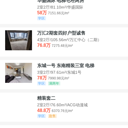
华盛国际 电梯毛坯两房
2室2厅/81.10m²/华盛国际
58万
7151.66元/m²
学区
万汇2期套四好户型诚售
4室2厅/105.56m²/万汇中心（二期）
76.8万
7275.48元/m²
东城一号 东南精装三室 电梯
3室2厅/97.61m²/东城1号
78万
7990.98元/m²
学区
满两年
精装套二
2室2厅/76.60m²/ACG动漫城
48.8万
6370.76元/m²
学区
急售