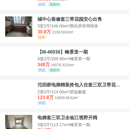
学区
满两年
城中心装修套三带花园安心出售
3室2厅/146.00m²/西街房管局宿舍
30.8万
2109.59元/m²
急售
【M-46938】峰景里一期
4室2厅/209.90m²/峰景里一期
348万
16579.32元/m²
学区
满两年
沱四桥电梯精装拎包入住套三双卫带花园40平米带车位
2室2厅/114.00m²/碧波豪庭
123.8万
10859.65元/m²
学区
电梯套三双卫全临江视野开阔
3室2厅/113.17m²/峰景里一期