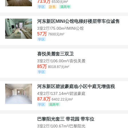
73.9万
6530元/m²
学区
急售
满两年
河东新区MINI公馆电梯好楼层带车位诚售
3室2厅/75.00m²/MINI公馆
57万
7600元/m²
学区
喜悦美麓套三双卫
3室2厅/106.00m²/喜悦美麓
85万
8018.87元/m²
学区
河东新区碧波豪庭临小区中庭无增值税
4室2厅/137.14m²/碧波豪庭
87.8万
6402.22元/m²
学区
满两年
巴黎阳光套三 带花园 带车位
3室2厅/100.67m²/巴黎阳光