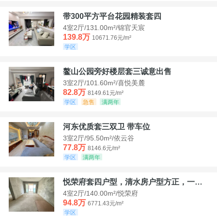
带300平方平台花园精装套四
4室2厅/131.00m²/锦官天宸
139.8万
10671.76元/m²
学区
鳌山公园旁好楼层套三诚意出售
3室2厅/101.60m²/喜悦美麓
82.8万
8149.61元/m²
学区
急售
满两年
河东优质套三双卫 带车位
3室2厅/95.50m²/依云谷
77.8万
8146.6元/m²
学区
满两年
悦荣府套四户型，清水房户型方正，一口价94，8
4室2厅/140.00m²/悦荣府
94.8万
6771.43元/m²
学区