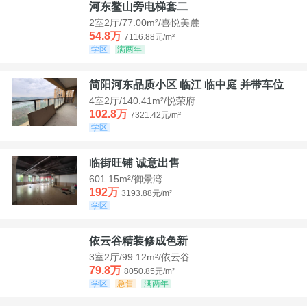
河东鳌山旁电梯套二
2室2厅/77.00m²/喜悦美麓
54.8万
7116.88元/m²
学区
满两年
简阳河东品质小区 临江 临中庭 并带车位
4室2厅/140.41m²/悦荣府
102.8万
7321.42元/m²
学区
临街旺铺 诚意出售
601.15m²/御景湾
192万
3193.88元/m²
学区
依云谷精装修成色新
3室2厅/99.12m²/依云谷
79.8万
8050.85元/m²
学区
急售
满两年