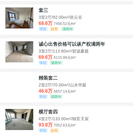
套三
3室2厅/92.00m²/依云谷
68.6万
7456.52元/m²
学区
急售
满两年
诚心出售价格可以谈产权满两年
3室2厅/113.80m²/碧波豪庭
69.6万
6115.99元/m²
学区
满两年
精装套二
2室2厅/70.00m²/山水华庭
46.6万
6657.14元/m²
学区
满两年
横厅套四
4室2厅/133.00m²/锦官天宸
93.8万
7052.63元/m²
学区
急售