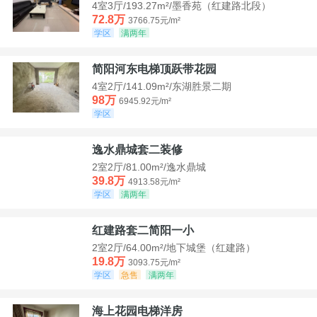
4室3厅/193.27m²/墨香苑（红建路北段）
72.8万
3766.75元/m²
学区
满两年
简阳河东电梯顶跃带花园
4室2厅/141.09m²/东湖胜景二期
98万
6945.92元/m²
学区
逸水鼎城套二装修
2室2厅/81.00m²/逸水鼎城
39.8万
4913.58元/m²
学区
满两年
红建路套二简阳一小
2室2厅/64.00m²/地下城堡（红建路）
19.8万
3093.75元/m²
学区
急售
满两年
海上花园电梯洋房