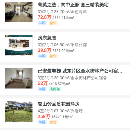
菁英之选，简中正脉 套三精装美宅
3室2厅/123.70m²/金色海岸
72.8万
5885.21元/m²
学区
急售
房东急售
3室2厅/106.50m²/阳晨丽都
39.8万
3737.09元/m²
学区
急售
已安装电梯 城东片区金水街林产公司宿舍套三可看江景
3室2厅/120.00m²/金水街林产公司宿舍
53万
4416.67元/m²
学区
满两年
鳌山旁品质花园洋房
4室2厅/167.00m²/兴唐府
258万
15449.1元/m²
学区
急售