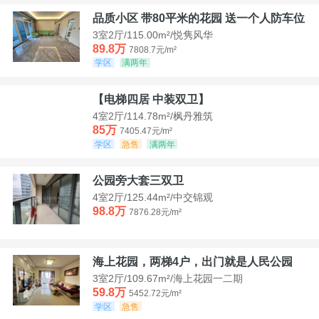
品质小区 带80平米的花园 送一个人防车位
3室2厅/115.00m²/悦隽风华
89.8万
7808.7元/m²
学区
满两年
【电梯四居 中装双卫】
4室2厅/114.78m²/枫丹雅筑
85万
7405.47元/m²
学区
急售
满两年
公园旁大套三双卫
4室2厅/125.44m²/中交锦观
98.8万
7876.28元/m²
海上花园，两梯4户，出门就是人民公园
3室2厅/109.67m²/海上花园一二期
59.8万
5452.72元/m²
学区
急售