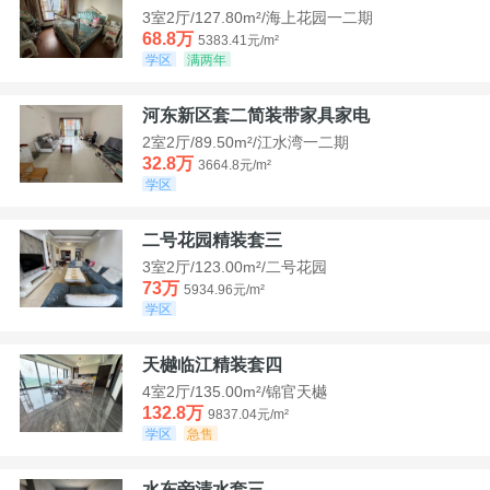
3室2厅/127.80m²/海上花园一二期
68.8万
5383.41元/m²
学区
满两年
河东新区套二简装带家具家电
2室2厅/89.50m²/江水湾一二期
32.8万
3664.8元/m²
学区
二号花园精装套三
3室2厅/123.00m²/二号花园
73万
5934.96元/m²
学区
天樾临江精装套四
4室2厅/135.00m²/锦官天樾
132.8万
9837.04元/m²
学区
急售
水东旁清水套三