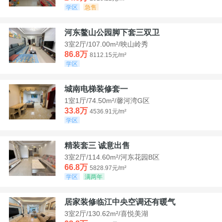
学区
急售
河东鳌山公园脚下套三双卫
3室2厅/107.00m²/映山岭秀
86.8万
8112.15元/m²
学区
城南电梯装修套一
1室1厅/74.50m²/馨河湾G区
33.8万
4536.91元/m²
学区
精装套三 诚意出售
3室2厅/114.60m²/河东花园B区
66.8万
5828.97元/m²
学区
满两年
居家装修临江中央空调还有暖气
3室2厅/130.62m²/喜悦美湖