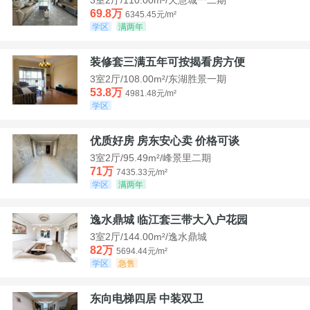
69.8万
6345.45元/m²
学区
满两年
装修套三满五年可按揭看房方便
3室2厅/108.00m²/东湖胜景一期
53.8万
4981.48元/m²
学区
优质好房 房东安心卖 价格可谈
3室2厅/95.49m²/峰景里二期
71万
7435.33元/m²
学区
满两年
逸水鼎城 临江套三带大入户花园
3室2厅/144.00m²/逸水鼎城
82万
5694.44元/m²
学区
急售
东向电梯四居 中装双卫