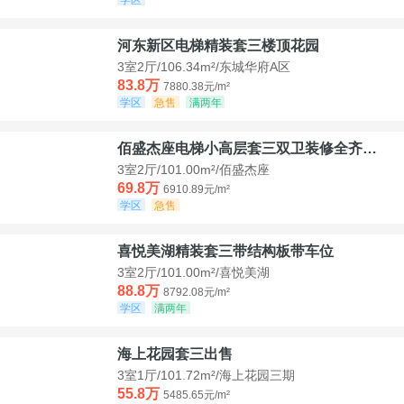
河东新区电梯精装套三楼顶花园
3室2厅/106.34m²/东城华府A区
83.8万
7880.38元/m²
学区
急售
满两年
佰盛杰座电梯小高层套三双卫装修全齐诚意出售
3室2厅/101.00m²/佰盛杰座
69.8万
6910.89元/m²
学区
急售
喜悦美湖精装套三带结构板带车位
3室2厅/101.00m²/喜悦美湖
88.8万
8792.08元/m²
学区
满两年
海上花园套三出售
3室1厅/101.72m²/海上花园三期
55.8万
5485.65元/m²