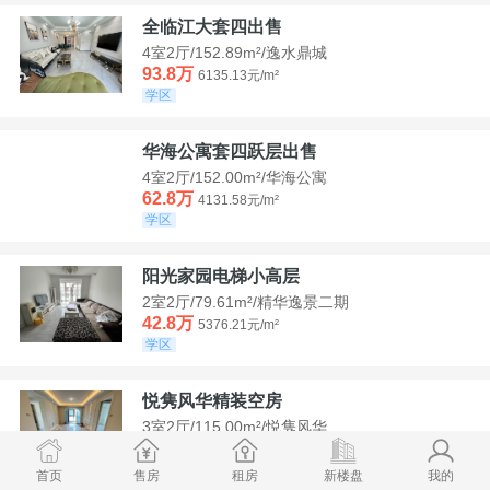
全临江大套四出售
4室2厅/152.89m²/逸水鼎城
93.8万
6135.13元/m²
学区
华海公寓套四跃层出售
4室2厅/152.00m²/华海公寓
62.8万
4131.58元/m²
学区
阳光家园电梯小高层
2室2厅/79.61m²/精华逸景二期
42.8万
5376.21元/m²
学区
悦隽风华精装空房
3室2厅/115.00m²/悦隽风华
95万
8260.87元/m²
学区
满两年
首页
售房
租房
新楼盘
我的