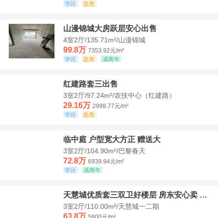
学区
急售
山漫锦城大房跃层安心出售
4室2厅/135.71m²/山漫锦城
99.8万
7353.92元/m²
学区
急售
满两年
红建路套三出售
3室2厅/97.24m²/农技中心（红建路）
29.16万
2998.77元/m²
学区
急售
临中庭 户型宽大方正 赠送大
3室2厅/104.90m²/巴黎春天
72.8万
6939.94元/m²
学区
满两年
天慧城优质套三双卫好楼层 房东安心卖 价格好谈
3室2厅/110.00m²/天慧城一二期
63.8万
5800元/m²