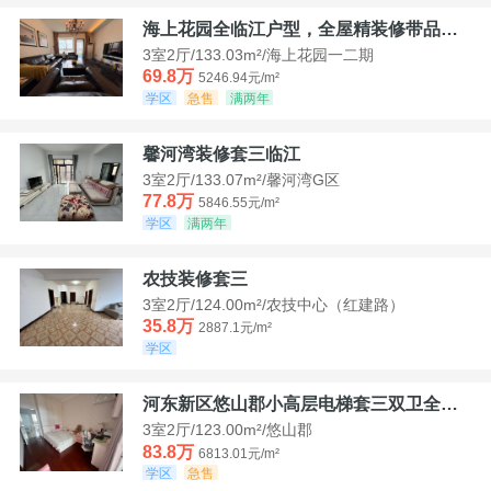
海上花园全临江户型，全屋精装修带品牌家具家电，诚意出售！
3室2厅/133.03m²/海上花园一二期
69.8万
5246.94元/m²
学区
急售
满两年
馨河湾装修套三临江
3室2厅/133.07m²/馨河湾G区
77.8万
5846.55元/m²
学区
满两年
农技装修套三
3室2厅/124.00m²/农技中心（红建路）
35.8万
2887.1元/m²
学区
河东新区悠山郡小高层电梯套三双卫全装带家具家电
3室2厅/123.00m²/悠山郡
83.8万
6813.01元/m²
学区
急售