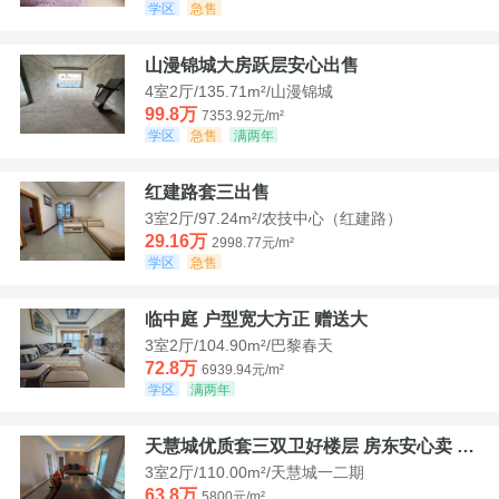
学区
急售
山漫锦城大房跃层安心出售
4室2厅/135.71m²/山漫锦城
99.8万
7353.92元/m²
学区
急售
满两年
红建路套三出售
3室2厅/97.24m²/农技中心（红建路）
29.16万
2998.77元/m²
学区
急售
临中庭 户型宽大方正 赠送大
3室2厅/104.90m²/巴黎春天
72.8万
6939.94元/m²
学区
满两年
天慧城优质套三双卫好楼层 房东安心卖 价格好谈
3室2厅/110.00m²/天慧城一二期
63.8万
5800元/m²