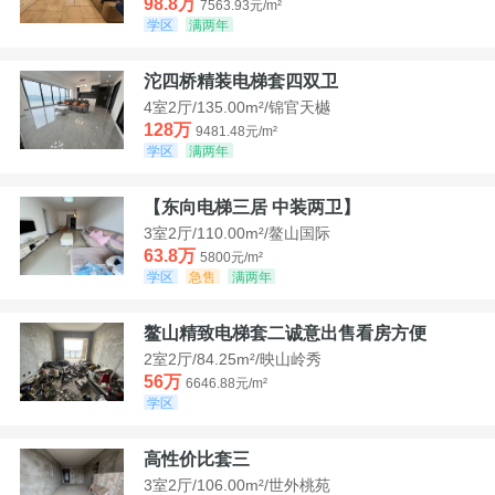
98.8万
7563.93元/m²
学区
满两年
沱四桥精装电梯套四双卫
4室2厅/135.00m²/锦官天樾
128万
9481.48元/m²
学区
满两年
【东向电梯三居 中装两卫】
3室2厅/110.00m²/鳌山国际
63.8万
5800元/m²
学区
急售
满两年
鳌山精致电梯套二诚意出售看房方便
2室2厅/84.25m²/映山岭秀
56万
6646.88元/m²
学区
高性价比套三
3室2厅/106.00m²/世外桃苑