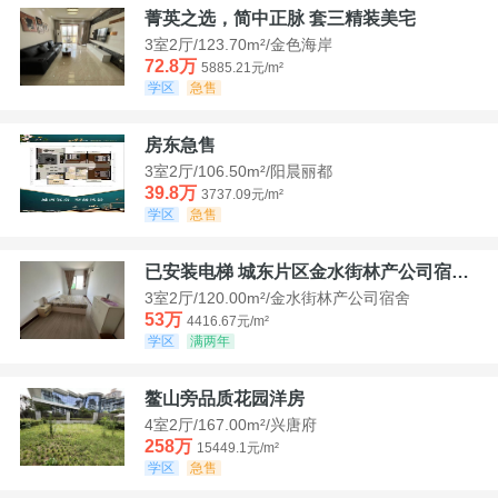
菁英之选，简中正脉 套三精装美宅
3室2厅/123.70m²/金色海岸
72.8万
5885.21元/m²
学区
急售
房东急售
3室2厅/106.50m²/阳晨丽都
39.8万
3737.09元/m²
学区
急售
已安装电梯 城东片区金水街林产公司宿舍套三可看江景
3室2厅/120.00m²/金水街林产公司宿舍
53万
4416.67元/m²
学区
满两年
鳌山旁品质花园洋房
4室2厅/167.00m²/兴唐府
258万
15449.1元/m²
学区
急售