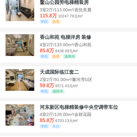
鳌山公园旁电梯精装房
3室2厅/113.00m²/喜悦美麓
115.8万
10247.79元/m²
学区
急售
香山和苑 电梯洋房 装修
4室2厅/133.00m²/香山和苑
85.6万
6436.09元/m²
学区
急售
满两年
天成国际临江套二
2室2厅/91.00m²/馨河湾G区
59.8万
6571.43元/m²
学区
满两年
河东新区电梯精装修中央空调带车位
4室2厅/128.00m²/金财花园
85.8万
6703.13元/m²
学区
全款