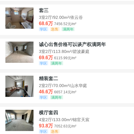
套三
3室2厅/92.00m²/依云谷
68.6万
7456.52元/m²
学区
急售
满两年
诚心出售价格可以谈产权满两年
3室2厅/113.80m²/碧波豪庭
69.6万
6115.99元/m²
学区
满两年
精装套二
2室2厅/70.00m²/山水华庭
46.6万
6657.14元/m²
学区
满两年
横厅套四
4室2厅/133.00m²/锦官天宸
93.8万
7052.63元/m²
学区
急售