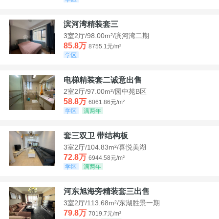
滨河湾精装套三
3室2厅/98.00m²/滨河湾二期
85.8万
8755.1元/m²
学区
电梯精装套二诚意出售
2室2厅/97.00m²/园中苑B区
58.8万
6061.86元/m²
学区
满两年
套三双卫 带结构板
3室2厅/104.83m²/喜悦美湖
72.8万
6944.58元/m²
学区
满两年
河东旭海旁精装套三出售
3室2厅/113.68m²/东湖胜景一期
79.8万
7019.7元/m²