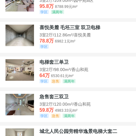
3室2厅/109.00m²/园中苑B区
95.8万
8788.99元/m²
学区
满两年
喜悦美麓 毛坯三室 双卫电梯
3室2厅/112.86m²/喜悦美麓
78.8万
6982.1元/m²
学区
电梯套三单卫
3室2厅/98.00m²/香山和苑
64万
6530.61元/m²
学区
急售
满两年
急售套三双卫
3室2厅/120.00m²/香山和苑
59.8万
4983.33元/m²
学区
急售
满两年
城北人民公园旁精华逸景电梯大套二