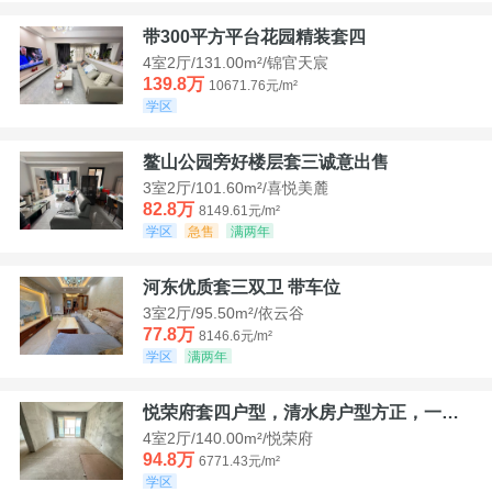
带300平方平台花园精装套四
4室2厅/131.00m²/锦官天宸
139.8万
10671.76元/m²
学区
鳌山公园旁好楼层套三诚意出售
3室2厅/101.60m²/喜悦美麓
82.8万
8149.61元/m²
学区
急售
满两年
河东优质套三双卫 带车位
3室2厅/95.50m²/依云谷
77.8万
8146.6元/m²
学区
满两年
悦荣府套四户型，清水房户型方正，一口价94，8
4室2厅/140.00m²/悦荣府
94.8万
6771.43元/m²
学区