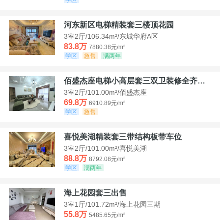
河东新区电梯精装套三楼顶花园
3室2厅/106.34m²/东城华府A区
83.8万
7880.38元/m²
学区
急售
满两年
佰盛杰座电梯小高层套三双卫装修全齐诚意出售
3室2厅/101.00m²/佰盛杰座
69.8万
6910.89元/m²
学区
急售
喜悦美湖精装套三带结构板带车位
3室2厅/101.00m²/喜悦美湖
88.8万
8792.08元/m²
学区
满两年
海上花园套三出售
3室1厅/101.72m²/海上花园三期
55.8万
5485.65元/m²