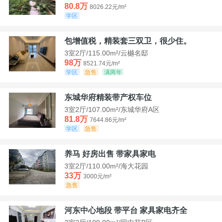
80.8万
8026.22元/m²
学区
包增值税，精装套三双卫，很少住。
3室2厅/115.00m²/云樾名邸
98万
8521.74元/m²
学区
急售
满两年
东城华府精装带产权车位
3室2厅/107.00m²/东城华府A区
81.8万
7644.86元/m²
学区
急售
养马 好房出售 带家具家电
3室2厅/110.00m²/海大花园
33万
3000元/m²
急售
河东中心地段 带平台 家具家电齐全