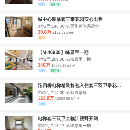
学区
满两年
城中心装修套三带花园安心出售
3室2厅/146.00m²/西街房管局宿舍
30.8万
2109.59元/m²
急售
【M-46938】峰景里一期
4室2厅/209.90m²/峰景里一期
348万
16579.32元/m²
学区
满两年
沱四桥电梯精装拎包入住套三双卫带花园40平米带车位
2室2厅/114.00m²/碧波豪庭
123.8万
10859.65元/m²
学区
电梯套三双卫全临江视野开阔
3室2厅/113.17m²/峰景里一期