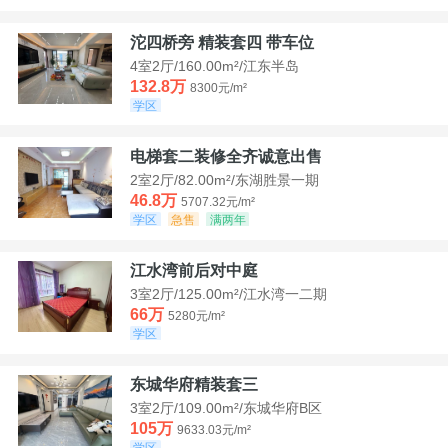
沱四桥旁 精装套四 带车位
4室2厅/160.00m²/江东半岛
132.8万
8300元/m²
学区
电梯套二装修全齐诚意出售
2室2厅/82.00m²/东湖胜景一期
46.8万
5707.32元/m²
学区
急售
满两年
江水湾前后对中庭
3室2厅/125.00m²/江水湾一二期
66万
5280元/m²
学区
东城华府精装套三
3室2厅/109.00m²/东城华府B区
105万
9633.03元/m²
学区