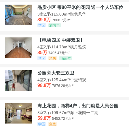
品质小区 带80平米的花园 送一个人防车位
3室2厅/115.00m²/悦隽风华
89.8万
7808.7元/m²
学区
满两年
【电梯四居 中装双卫】
4室2厅/114.78m²/枫丹雅筑
85万
7405.47元/m²
学区
急售
满两年
公园旁大套三双卫
4室2厅/125.44m²/中交锦观
98.8万
7876.28元/m²
海上花园，两梯4户，出门就是人民公园
3室2厅/109.67m²/海上花园一二期
59.8万
5452.72元/m²
学区
急售