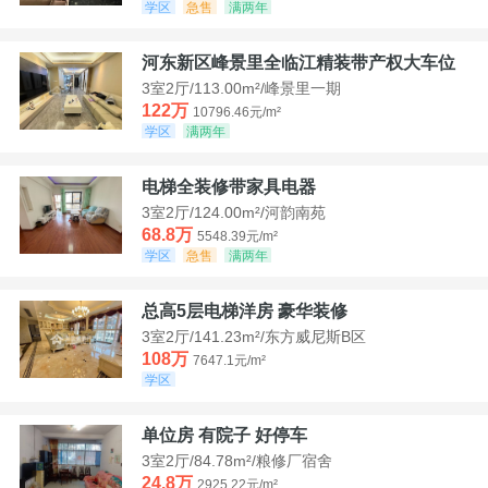
学区
急售
满两年
河东新区峰景里全临江精装带产权大车位
3室2厅/113.00m²/峰景里一期
122万
10796.46元/m²
学区
满两年
电梯全装修带家具电器
3室2厅/124.00m²/河韵南苑
68.8万
5548.39元/m²
学区
急售
满两年
总高5层电梯洋房 豪华装修
3室2厅/141.23m²/东方威尼斯B区
108万
7647.1元/m²
学区
单位房 有院子 好停车
3室2厅/84.78m²/粮修厂宿舍
24.8万
2925.22元/m²