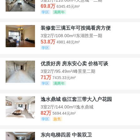
69.8万
6345.45元/m²
学区
满两年
装修套三满五年可按揭看房方便
3室2厅/108.00m²/东湖胜景一期
53.8万
4981.48元/m²
学区
优质好房 房东安心卖 价格可谈
3室2厅/95.49m²/峰景里二期
71万
7435.33元/m²
学区
满两年
逸水鼎城 临江套三带大入户花园
3室2厅/144.00m²/逸水鼎城
82万
5694.44元/m²
学区
急售
东向电梯四居 中装双卫