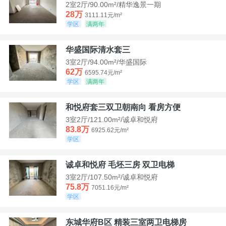
2室2厅/90.00m²/精华逸景一期
28万
3111.11元/m²
学区
满两年
华盛国际清水套三
3室2厅/94.00m²/华盛国际
62万
6595.74元/m²
学区
满两年
和悦府套三双卫朝南向 看房方便
3室2厅/121.00m²/诚卓和悦府
83.8万
6925.62元/m²
学区
诚卓和悦府 毛坯三房 双卫电梯
3室2厅/107.50m²/诚卓和悦府
75.8万
7051.16元/m²
学区
东城华府B区 精装三室两卫电梯房