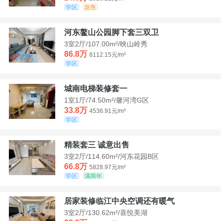
学区
急售
河东鳌山公园脚下套三双卫
3室2厅/107.00m²/映山岭秀
86.8万
8112.15元/m²
学区
城南电梯装修套一
1室1厅/74.50m²/馨河湾G区
33.8万
4536.91元/m²
学区
精装套三 诚意出售
3室2厅/114.60m²/河东花园B区
66.8万
5828.97元/m²
学区
满两年
居家装修临江中央空调还有暖气
3室2厅/130.62m²/喜悦美湖