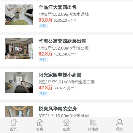
全临江大套四出售
4室2厅/152.89m²/逸水鼎城
93.8万
6135.13元/m²
学区
华海公寓套四跃层出售
4室2厅/152.00m²/华海公寓
62.8万
4131.58元/m²
学区
阳光家园电梯小高层
2室2厅/79.61m²/精华逸景二期
42.8万
5376.21元/m²
学区
悦隽风华精装空房
3室2厅/115.00m²/悦隽风华
95万
8260.87元/m²
学区
满两年
首页
售房
租房
新楼盘
我的