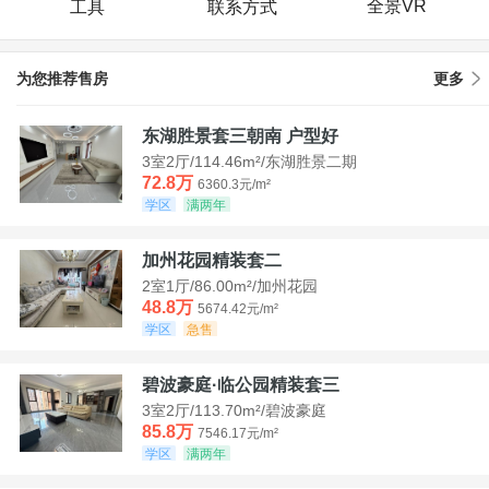
全景VR
工具
联系方式
为您推荐售房
更多
东湖胜景套三朝南 户型好
3室2厅/114.46m²/东湖胜景二期
72.8万
6360.3元/m²
学区
满两年
加州花园精装套二
2室1厅/86.00m²/加州花园
48.8万
5674.42元/m²
学区
急售
碧波豪庭·临公园精装套三
3室2厅/113.70m²/碧波豪庭
85.8万
7546.17元/m²
学区
满两年