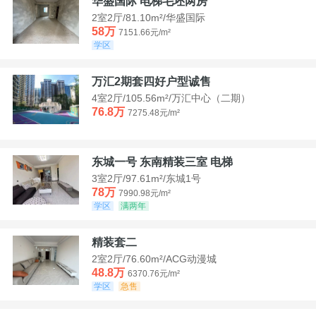
华盛国际 电梯毛坯两房
2室2厅/81.10m²/华盛国际
58万
7151.66元/m²
学区
万汇2期套四好户型诚售
4室2厅/105.56m²/万汇中心（二期）
76.8万
7275.48元/m²
东城一号 东南精装三室 电梯
3室2厅/97.61m²/东城1号
78万
7990.98元/m²
学区
满两年
精装套二
2室2厅/76.60m²/ACG动漫城
48.8万
6370.76元/m²
学区
急售