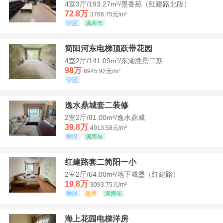
4室3厅/193.27m²/墨香苑（红建路北段）
72.8万
3766.75元/m²
学区
满两年
简阳河东电梯顶跃带花园
4室2厅/141.09m²/东湖胜景二期
98万
6945.92元/m²
学区
逸水鼎城套二装修
2室2厅/81.00m²/逸水鼎城
39.8万
4913.58元/m²
学区
满两年
红建路套二简阳一小
2室2厅/64.00m²/地下城堡（红建路）
19.8万
3093.75元/m²
学区
急售
满两年
海上花园电梯洋房