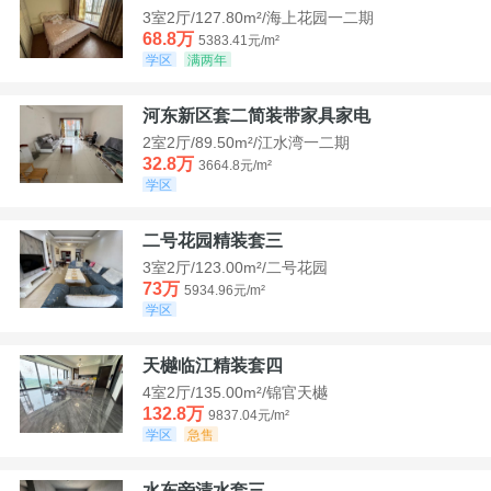
3室2厅/127.80m²/海上花园一二期
68.8万
5383.41元/m²
学区
满两年
河东新区套二简装带家具家电
2室2厅/89.50m²/江水湾一二期
32.8万
3664.8元/m²
学区
二号花园精装套三
3室2厅/123.00m²/二号花园
73万
5934.96元/m²
学区
天樾临江精装套四
4室2厅/135.00m²/锦官天樾
132.8万
9837.04元/m²
学区
急售
水东旁清水套三