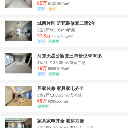
65万
6132.08元/m²
学区
急售
城西片区 昕苑装修套二满2年
2室2厅/82.85m²/昕苑
37.8万
4562.46元/m²
学区
满两年
河东天星公园套三单价仅5800多
4室2厅/139.39m²/凯颂广场
78万
5595.81元/m²
学区
满两年
居家装修 家具家电齐全
3室2厅/108.53m²/滨湖城
68万
6265.55元/m²
满两年
家具家电齐全 看房方便
3室2厅/110.00m²/天慧城一二期