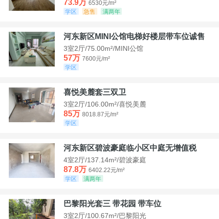
73.9万
6530元/m²
学区
急售
满两年
河东新区MINI公馆电梯好楼层带车位诚售
3室2厅/75.00m²/MINI公馆
57万
7600元/m²
学区
喜悦美麓套三双卫
3室2厅/106.00m²/喜悦美麓
85万
8018.87元/m²
学区
河东新区碧波豪庭临小区中庭无增值税
4室2厅/137.14m²/碧波豪庭
87.8万
6402.22元/m²
学区
满两年
巴黎阳光套三 带花园 带车位
3室2厅/100.67m²/巴黎阳光