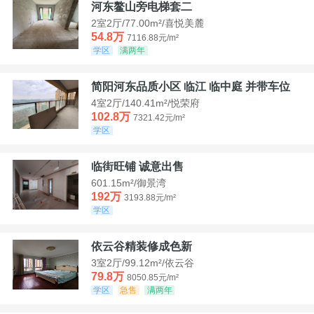
河东鳌山旁电梯套二
2室2厅/77.00m²/喜悦美麓
54.8万
7116.88元/m²
学区
满两年
简阳河东品质小区 临江 临中庭 并带车位
4室2厅/140.41m²/悦荣府
102.8万
7321.42元/m²
学区
临街旺铺 诚意出售
601.15m²/御景湾
192万
3193.88元/m²
学区
依云谷精装修成色新
3室2厅/99.12m²/依云谷
79.8万
8050.85元/m²
学区
急售
满两年