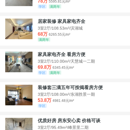
78万
5595.81元/m²
学区
满两年
居家装修 家具家电齐全
3室2厅/108.53m²/滨湖城
68万
6265.55元/m²
满两年
家具家电齐全 看房方便
3室2厅/110.00m²/天慧城一二期
69.8万
6345.45元/m²
学区
满两年
装修套三满五年可按揭看房方便
3室2厅/108.00m²/东湖胜景一期
53.8万
4981.48元/m²
学区
优质好房 房东安心卖 价格可谈
3室2厅/95.49m²/峰景里二期