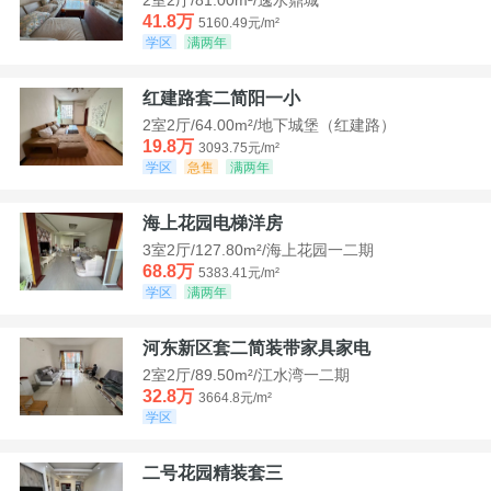
41.8万
5160.49元/m²
学区
满两年
红建路套二简阳一小
2室2厅/64.00m²/地下城堡（红建路）
19.8万
3093.75元/m²
学区
急售
满两年
海上花园电梯洋房
3室2厅/127.80m²/海上花园一二期
68.8万
5383.41元/m²
学区
满两年
河东新区套二简装带家具家电
2室2厅/89.50m²/江水湾一二期
32.8万
3664.8元/m²
学区
二号花园精装套三