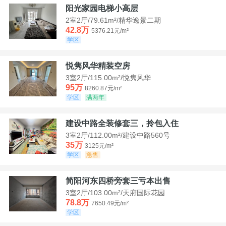
阳光家园电梯小高层
2室2厅/79.61m²/精华逸景二期
42.8万
5376.21元/m²
学区
悦隽风华精装空房
3室2厅/115.00m²/悦隽风华
95万
8260.87元/m²
学区
满两年
建设中路全装修套三，拎包入住
3室2厅/112.00m²/建设中路560号
35万
3125元/m²
学区
急售
简阳河东四桥旁套三亏本出售
3室2厅/103.00m²/天府国际花园
78.8万
7650.49元/m²
学区