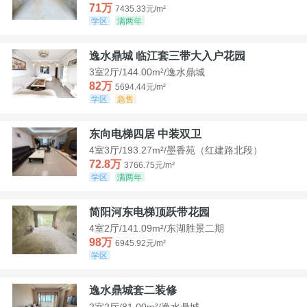
71万
7435.33元/m²
学区
满两年
逸水鼎城 临江套三带大入户花园
3室2厅/144.00m²/逸水鼎城
82万
5694.44元/m²
学区
急售
东向电梯四居 中装双卫
4室3厅/193.27m²/墨香苑（红建路北段）
72.8万
3766.75元/m²
学区
满两年
简阳河东电梯顶跃带花园
4室2厅/141.09m²/东湖胜景二期
98万
6945.92元/m²
学区
逸水鼎城套二装修
2室2厅/81.00m²/逸水鼎城