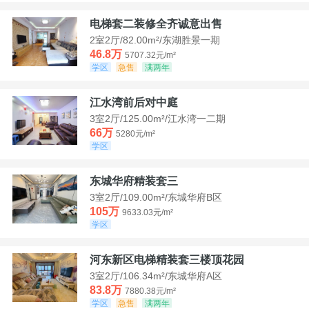
电梯套二装修全齐诚意出售
2室2厅/82.00m²/东湖胜景一期
46.8万
5707.32元/m²
学区
急售
满两年
江水湾前后对中庭
3室2厅/125.00m²/江水湾一二期
66万
5280元/m²
学区
东城华府精装套三
3室2厅/109.00m²/东城华府B区
105万
9633.03元/m²
学区
河东新区电梯精装套三楼顶花园
3室2厅/106.34m²/东城华府A区
83.8万
7880.38元/m²
学区
急售
满两年