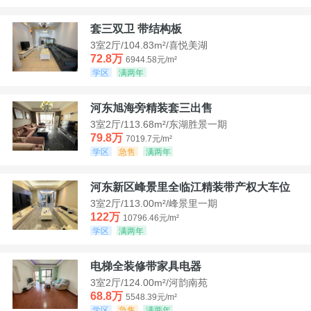
套三双卫 带结构板
3室2厅/104.83m²/喜悦美湖
72.8万
6944.58元/m²
学区
满两年
河东旭海旁精装套三出售
3室2厅/113.68m²/东湖胜景一期
79.8万
7019.7元/m²
学区
急售
满两年
河东新区峰景里全临江精装带产权大车位
3室2厅/113.00m²/峰景里一期
122万
10796.46元/m²
学区
满两年
电梯全装修带家具电器
3室2厅/124.00m²/河韵南苑
68.8万
5548.39元/m²
学区
急售
满两年