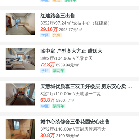
红建路套三出售
3室2厅/97.24m²/农技中心（红建路）
29.16万
2998.77元/m²
学区
急售
临中庭 户型宽大方正 赠送大
3室2厅/104.90m²/巴黎春天
72.8万
6939.94元/m²
学区
满两年
天慧城优质套三双卫好楼层 房东安心卖 价格好谈
3室2厅/110.00m²/天慧城一二期
63.8万
5800元/m²
学区
满两年
城中心装修套三带花园安心出售
3室2厅/146.00m²/西街房管局宿舍
30.8万
2109.59元/m²