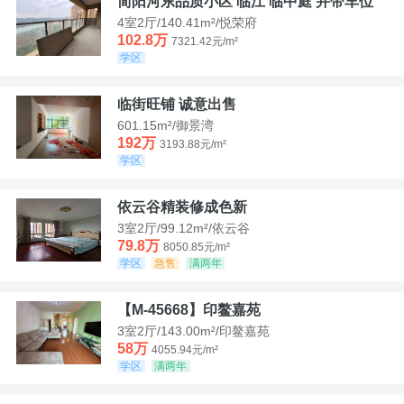
简阳河东品质小区 临江 临中庭 并带车位
4室2厅/140.41m²/悦荣府
102.8万
7321.42元/m²
学区
临街旺铺 诚意出售
601.15m²/御景湾
192万
3193.88元/m²
学区
依云谷精装修成色新
3室2厅/99.12m²/依云谷
79.8万
8050.85元/m²
学区
急售
满两年
【M-45668】印鳌嘉苑
3室2厅/143.00m²/印鳌嘉苑
58万
4055.94元/m²
学区
满两年