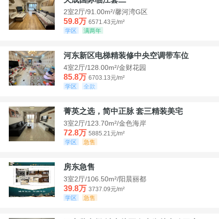
2室2厅/91.00m²/馨河湾G区
59.8万
6571.43元/m²
学区
满两年
河东新区电梯精装修中央空调带车位
4室2厅/128.00m²/金财花园
85.8万
6703.13元/m²
学区
全款
菁英之选，简中正脉 套三精装美宅
3室2厅/123.70m²/金色海岸
72.8万
5885.21元/m²
学区
急售
房东急售
3室2厅/106.50m²/阳晨丽都
39.8万
3737.09元/m²
学区
急售