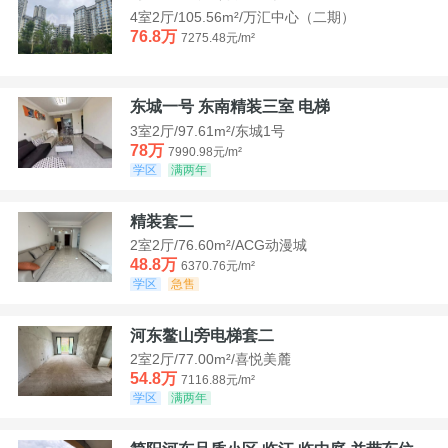
4室2厅/105.56m²/万汇中心（二期）
76.8万
7275.48元/m²
东城一号 东南精装三室 电梯
3室2厅/97.61m²/东城1号
78万
7990.98元/m²
学区
满两年
精装套二
2室2厅/76.60m²/ACG动漫城
48.8万
6370.76元/m²
学区
急售
河东鳌山旁电梯套二
2室2厅/77.00m²/喜悦美麓
54.8万
7116.88元/m²
学区
满两年