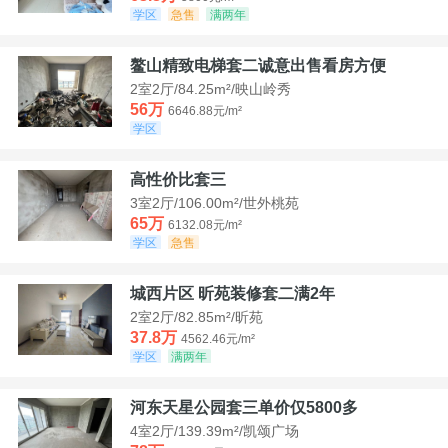
学区
急售
满两年
鳌山精致电梯套二诚意出售看房方便
2室2厅/84.25m²/映山岭秀
56万
6646.88元/m²
学区
高性价比套三
3室2厅/106.00m²/世外桃苑
65万
6132.08元/m²
学区
急售
城西片区 昕苑装修套二满2年
2室2厅/82.85m²/昕苑
37.8万
4562.46元/m²
学区
满两年
河东天星公园套三单价仅5800多
4室2厅/139.39m²/凯颂广场