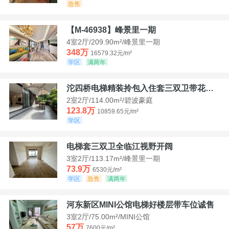
急售
【M-46938】峰景里一期
4室2厅/209.90m²/峰景里一期
348万
16579.32元/m²
学区
满两年
沱四桥电梯精装拎包入住套三双卫带花园40平米带车位
2室2厅/114.00m²/碧波豪庭
123.8万
10859.65元/m²
学区
电梯套三双卫全临江视野开阔
3室2厅/113.17m²/峰景里一期
73.9万
6530元/m²
学区
急售
满两年
河东新区MINI公馆电梯好楼层带车位诚售
3室2厅/75.00m²/MINI公馆
57万
7600元/m²