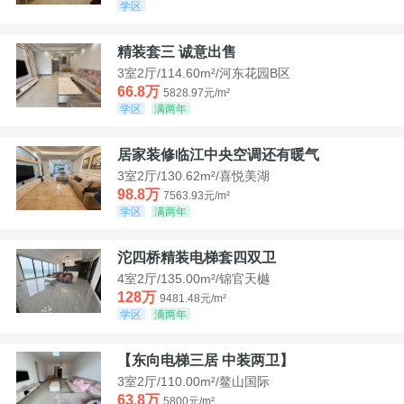
学区
精装套三 诚意出售
3室2厅/114.60m²/河东花园B区
66.8万
5828.97元/m²
学区
满两年
居家装修临江中央空调还有暖气
3室2厅/130.62m²/喜悦美湖
98.8万
7563.93元/m²
学区
满两年
沱四桥精装电梯套四双卫
4室2厅/135.00m²/锦官天樾
128万
9481.48元/m²
学区
满两年
【东向电梯三居 中装两卫】
3室2厅/110.00m²/鳌山国际
63.8万
5800元/m²