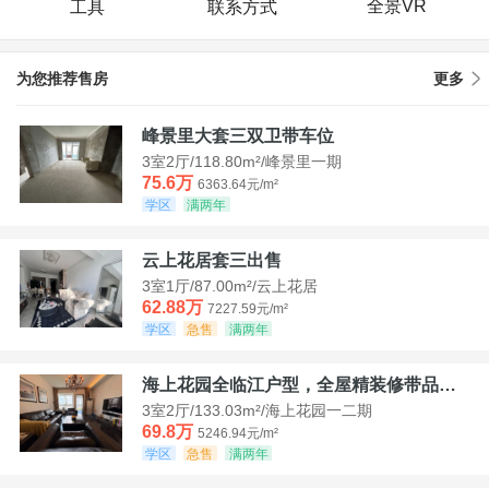
全景VR
工具
联系方式
为您推荐售房
更多
峰景里大套三双卫带车位
3室2厅/118.80m²/峰景里一期
75.6万
6363.64元/m²
学区
满两年
云上花居套三出售
3室1厅/87.00m²/云上花居
62.88万
7227.59元/m²
学区
急售
满两年
海上花园全临江户型，全屋精装修带品牌家具家电，诚意出售！
3室2厅/133.03m²/海上花园一二期
69.8万
5246.94元/m²
学区
急售
满两年