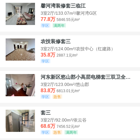
馨河湾装修套三临江
3室2厅/133.07m²/馨河湾G区
77.8万
5846.55元/m²
学区
满两年
农技装修套三
3室2厅/124.00m²/农技中心（红建路）
35.8万
2887.1元/m²
学区
河东新区悠山郡小高层电梯套三双卫全装带家具家电
3室2厅/123.00m²/悠山郡
83.8万
6813.01元/m²
学区
急售
套三
3室2厅/92.00m²/依云谷
68.6万
7456.52元/m²
学区
急售
满两年