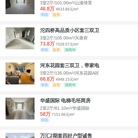
3室2厅/101.00m²/山漫缔景
46.8万
4633.66元/m²
学区
急售
沱四桥高品质小区套三双卫
3室2厅/105.00m²/兴唐府
73.8万
7028.57元/m²
学区
急售
满两年
河东花园套三双卫，带家电
3室2厅/135.00m²/河东花园A区
66.8万
4948.15元/m²
学区
急售
满两年
华盛国际 电梯毛坯两房
2室2厅/81.10m²/华盛国际
58万
7151.66元/m²
学区
万汇2期套四好户型诚售