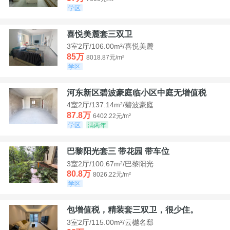
学区
喜悦美麓套三双卫
3室2厅/106.00m²/喜悦美麓
85万
8018.87元/m²
学区
河东新区碧波豪庭临小区中庭无增值税
4室2厅/137.14m²/碧波豪庭
87.8万
6402.22元/m²
学区
满两年
巴黎阳光套三 带花园 带车位
3室2厅/100.67m²/巴黎阳光
80.8万
8026.22元/m²
学区
包增值税，精装套三双卫，很少住。
3室2厅/115.00m²/云樾名邸