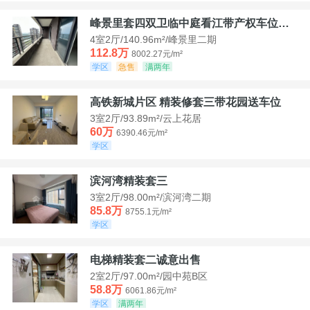
峰景里套四双卫临中庭看江带产权车位诚售
4室2厅/140.96m²/峰景里二期
112.8万
8002.27元/m²
学区
急售
满两年
高铁新城片区 精装修套三带花园送车位
3室2厅/93.89m²/云上花居
60万
6390.46元/m²
学区
滨河湾精装套三
3室2厅/98.00m²/滨河湾二期
85.8万
8755.1元/m²
学区
电梯精装套二诚意出售
2室2厅/97.00m²/园中苑B区
58.8万
6061.86元/m²
学区
满两年