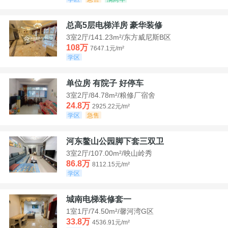
总高5层电梯洋房 豪华装修
3室2厅/141.23m²/东方威尼斯B区
108万
7647.1元/m²
学区
单位房 有院子 好停车
3室2厅/84.78m²/粮修厂宿舍
24.8万
2925.22元/m²
学区
急售
河东鳌山公园脚下套三双卫
3室2厅/107.00m²/映山岭秀
86.8万
8112.15元/m²
学区
城南电梯装修套一
1室1厅/74.50m²/馨河湾G区
33.8万
4536.91元/m²