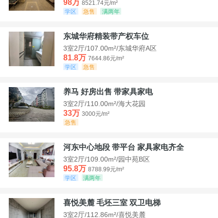
98万
8521.74元/m²
学区
急售
满两年
东城华府精装带产权车位
3室2厅/107.00m²/东城华府A区
81.8万
7644.86元/m²
学区
急售
养马 好房出售 带家具家电
3室2厅/110.00m²/海大花园
33万
3000元/m²
急售
河东中心地段 带平台 家具家电齐全
3室2厅/109.00m²/园中苑B区
95.8万
8788.99元/m²
学区
满两年
喜悦美麓 毛坯三室 双卫电梯
3室2厅/112.86m²/喜悦美麓