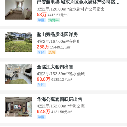
已安装电梯 城东片区金水街林产公司宿舍套三可看江景
3室2厅/120.00m²/金水街林产公司宿舍
53万
4416.67元/m²
学区
满两年
鳌山旁品质花园洋房
4室2厅/167.00m²/兴唐府
258万
15449.1元/m²
学区
急售
全临江大套四出售
4室2厅/152.89m²/逸水鼎城
93.8万
6135.13元/m²
学区
华海公寓套四跃层出售
4室2厅/152.00m²/华海公寓
62.8万
4131.58元/m²
学区