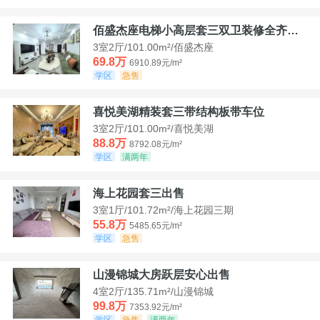
佰盛杰座电梯小高层套三双卫装修全齐诚意出售
3室2厅/101.00m²/佰盛杰座
69.8万
6910.89元/m²
学区
急售
喜悦美湖精装套三带结构板带车位
3室2厅/101.00m²/喜悦美湖
88.8万
8792.08元/m²
学区
满两年
海上花园套三出售
3室1厅/101.72m²/海上花园三期
55.8万
5485.65元/m²
学区
急售
山漫锦城大房跃层安心出售
4室2厅/135.71m²/山漫锦城
99.8万
7353.92元/m²
学区
急售
满两年