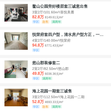
鳌山公园旁好楼层套三诚意出售
3室2厅/101.60m²/喜悦美麓
82.8万
8149.61元/m²
学区
急售
满两年
悦荣府套四户型，清水房户型方正，一口价94，8
4室2厅/140.00m²/悦荣府
94.8万
6771.43元/m²
学区
悠山郡装修套二
2室2厅/82.50m²/悠山郡
49.8万
6036.36元/m²
学区
满两年
海上花园一期套三诚售
3室2厅/112.50m²/海上花园一二期
52.8万
4693.33元/m²
学区
急售
满两年