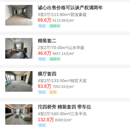
诚心出售价格可以谈产权满两年
3室2厅/113.80m²/碧波豪庭
69.6万
6115.99元/m²
学区
满两年
精装套二
2室2厅/70.00m²/山水华庭
46.6万
6657.14元/m²
学区
满两年
横厅套四
4室2厅/133.00m²/锦官天宸
93.8万
7052.63元/m²
学区
急售
沱四桥旁 精装套四 带车位
4室2厅/160.00m²/江东半岛
132.8万
8300元/m²
学区