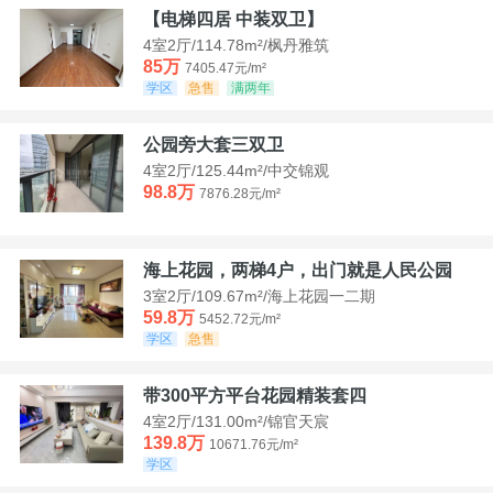
【电梯四居 中装双卫】
4室2厅/114.78m²/枫丹雅筑
85万
7405.47元/m²
学区
急售
满两年
公园旁大套三双卫
4室2厅/125.44m²/中交锦观
98.8万
7876.28元/m²
海上花园，两梯4户，出门就是人民公园
3室2厅/109.67m²/海上花园一二期
59.8万
5452.72元/m²
学区
急售
带300平方平台花园精装套四
4室2厅/131.00m²/锦官天宸
139.8万
10671.76元/m²
学区