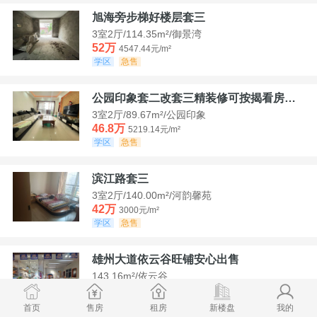
旭海旁步梯好楼层套三
3室2厅/114.35m²/御景湾
52万
4547.44元/m²
学区
急售
公园印象套二改套三精装修可按揭看房方便
3室2厅/89.67m²/公园印象
46.8万
5219.14元/m²
学区
急售
滨江路套三
3室2厅/140.00m²/河韵馨苑
42万
3000元/m²
学区
急售
雄州大道依云谷旺铺安心出售
143.16m²/依云谷
178.8万
12489.52元/m²
学区
满两年
首页
售房
租房
新楼盘
我的