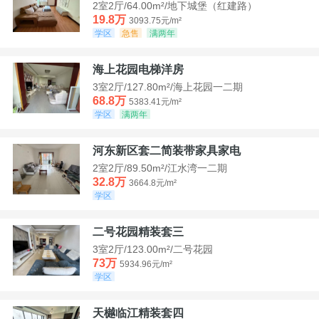
2室2厅/64.00m²/地下城堡（红建路）
19.8万
3093.75元/m²
学区
急售
满两年
海上花园电梯洋房
3室2厅/127.80m²/海上花园一二期
68.8万
5383.41元/m²
学区
满两年
河东新区套二简装带家具家电
2室2厅/89.50m²/江水湾一二期
32.8万
3664.8元/m²
学区
二号花园精装套三
3室2厅/123.00m²/二号花园
73万
5934.96元/m²
学区
天樾临江精装套四