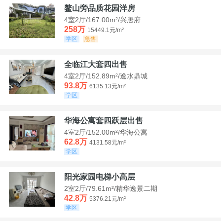
鳌山旁品质花园洋房
4室2厅/167.00m²/兴唐府
258万
15449.1元/m²
学区
急售
全临江大套四出售
4室2厅/152.89m²/逸水鼎城
93.8万
6135.13元/m²
学区
华海公寓套四跃层出售
4室2厅/152.00m²/华海公寓
62.8万
4131.58元/m²
学区
阳光家园电梯小高层
2室2厅/79.61m²/精华逸景二期
42.8万
5376.21元/m²
学区