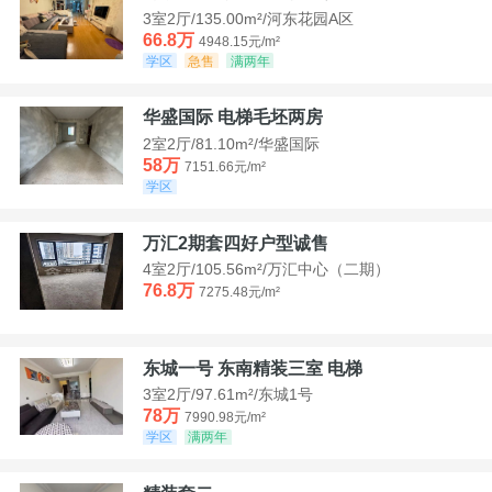
3室2厅/135.00m²/河东花园A区
66.8万
4948.15元/m²
学区
急售
满两年
华盛国际 电梯毛坯两房
2室2厅/81.10m²/华盛国际
58万
7151.66元/m²
学区
万汇2期套四好户型诚售
4室2厅/105.56m²/万汇中心（二期）
76.8万
7275.48元/m²
东城一号 东南精装三室 电梯
3室2厅/97.61m²/东城1号
78万
7990.98元/m²
学区
满两年