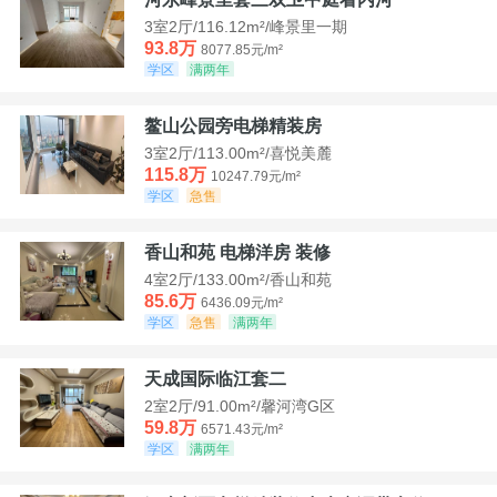
3室2厅/116.12m²/峰景里一期
93.8万
8077.85元/m²
学区
满两年
鳌山公园旁电梯精装房
3室2厅/113.00m²/喜悦美麓
115.8万
10247.79元/m²
学区
急售
香山和苑 电梯洋房 装修
4室2厅/133.00m²/香山和苑
85.6万
6436.09元/m²
学区
急售
满两年
天成国际临江套二
2室2厅/91.00m²/馨河湾G区
59.8万
6571.43元/m²
学区
满两年