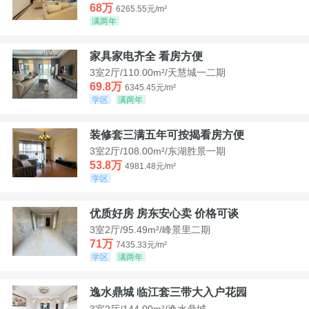
68万
6265.55元/m²
满两年
家具家电齐全 看房方便
3室2厅/110.00m²/天慧城一二期
69.8万
6345.45元/m²
学区
满两年
装修套三满五年可按揭看房方便
3室2厅/108.00m²/东湖胜景一期
53.8万
4981.48元/m²
学区
优质好房 房东安心卖 价格可谈
3室2厅/95.49m²/峰景里二期
71万
7435.33元/m²
学区
满两年
逸水鼎城 临江套三带大入户花园
3室2厅/144.00m²/逸水鼎城