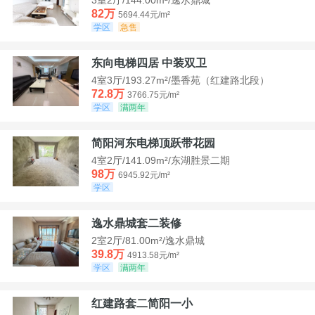
82万
5694.44元/m²
学区
急售
东向电梯四居 中装双卫
4室3厅/193.27m²/墨香苑（红建路北段）
72.8万
3766.75元/m²
学区
满两年
简阳河东电梯顶跃带花园
4室2厅/141.09m²/东湖胜景二期
98万
6945.92元/m²
学区
逸水鼎城套二装修
2室2厅/81.00m²/逸水鼎城
39.8万
4913.58元/m²
学区
满两年
红建路套二简阳一小