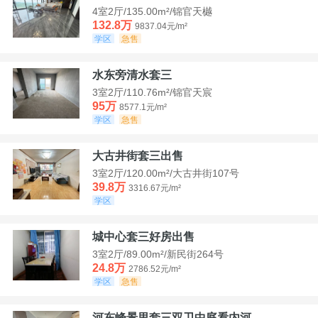
4室2厅/135.00m²/锦官天樾
132.8万
9837.04元/m²
学区
急售
水东旁清水套三
3室2厅/110.76m²/锦官天宸
95万
8577.1元/m²
学区
急售
大古井街套三出售
3室2厅/120.00m²/大古井街107号
39.8万
3316.67元/m²
学区
城中心套三好房出售
3室2厅/89.00m²/新民街264号
24.8万
2786.52元/m²
学区
急售
河东峰景里套三双卫中庭看内河