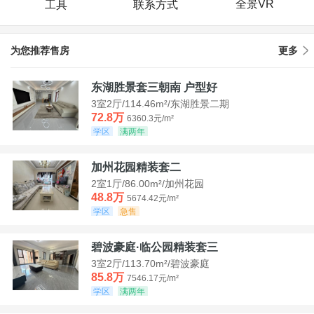
全景VR
工具
联系方式
为您推荐售房
更多
东湖胜景套三朝南 户型好
3室2厅/114.46m²/东湖胜景二期
72.8万
6360.3元/m²
学区
满两年
加州花园精装套二
2室1厅/86.00m²/加州花园
48.8万
5674.42元/m²
学区
急售
碧波豪庭·临公园精装套三
3室2厅/113.70m²/碧波豪庭
85.8万
7546.17元/m²
学区
满两年