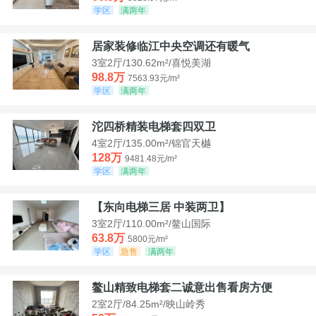
学区
满两年
居家装修临江中央空调还有暖气
3室2厅/130.62m²/喜悦美湖
98.8万
7563.93元/m²
学区
满两年
沱四桥精装电梯套四双卫
4室2厅/135.00m²/锦官天樾
128万
9481.48元/m²
学区
满两年
【东向电梯三居 中装两卫】
3室2厅/110.00m²/鳌山国际
63.8万
5800元/m²
学区
急售
满两年
鳌山精致电梯套二诚意出售看房方便
2室2厅/84.25m²/映山岭秀