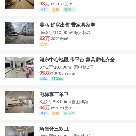
98万
8521.74元/m²
学区
急售
满两年
养马 好房出售 带家具家电
3室2厅/110.00m²/海大花园
33万
3000元/m²
急售
河东中心地段 带平台 家具家电齐全
3室2厅/109.00m²/园中苑B区
95.8万
8788.99元/m²
学区
满两年
电梯套三单卫
3室2厅/98.00m²/香山和苑
64万
6530.61元/m²
学区
急售
满两年
急售套三双卫