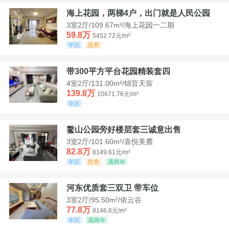
海上花园，两梯4户，出门就是人民公园
3室2厅/109.67m²/海上花园一二期
59.8万
5452.72元/m²
学区
急售
带300平方平台花园精装套四
4室2厅/131.00m²/锦官天宸
139.8万
10671.76元/m²
学区
鳌山公园旁好楼层套三诚意出售
3室2厅/101.60m²/喜悦美麓
82.8万
8149.61元/m²
学区
急售
满两年
河东优质套三双卫 带车位
3室2厅/95.50m²/依云谷
77.8万
8146.6元/m²
学区
满两年