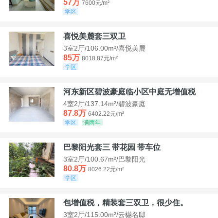
57万
7600元/m²
学区
喜悦美麓套三双卫
3室2厅/106.00m²/喜悦美麓
85万
8018.87元/m²
学区
河东新区碧波豪庭临小区中庭无增值税
4室2厅/137.14m²/碧波豪庭
87.8万
6402.22元/m²
学区
满两年
巴黎阳光套三 带花园 带车位
3室2厅/100.67m²/巴黎阳光
80.8万
8026.22元/m²
学区
包增值税，精装套三双卫，很少住。
3室2厅/115.00m²/云樾名邸