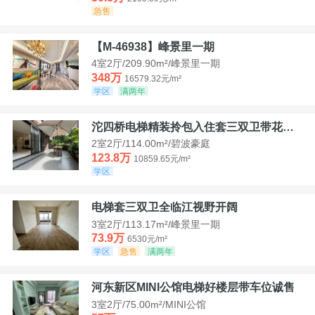
急售
【M-46938】峰景里一期
4室2厅/209.90m²/峰景里一期
348万
16579.32元/m²
学区
满两年
沱四桥电梯精装拎包入住套三双卫带花园40平米带车位
2室2厅/114.00m²/碧波豪庭
123.8万
10859.65元/m²
学区
电梯套三双卫全临江视野开阔
3室2厅/113.17m²/峰景里一期
73.9万
6530元/m²
学区
急售
满两年
河东新区MINI公馆电梯好楼层带车位诚售
3室2厅/75.00m²/MINI公馆