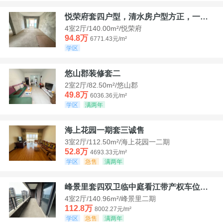
悦荣府套四户型，清水房户型方正，一口价94，8
4室2厅/140.00m²/悦荣府
94.8万
6771.43元/m²
学区
悠山郡装修套二
2室2厅/82.50m²/悠山郡
49.8万
6036.36元/m²
学区
满两年
海上花园一期套三诚售
3室2厅/112.50m²/海上花园一二期
52.8万
4693.33元/m²
学区
急售
满两年
峰景里套四双卫临中庭看江带产权车位诚售
4室2厅/140.96m²/峰景里二期
112.8万
8002.27元/m²
学区
急售
满两年