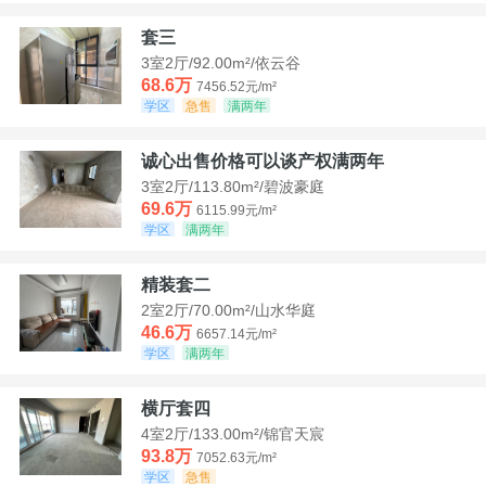
套三
3室2厅/92.00m²/依云谷
68.6万
7456.52元/m²
学区
急售
满两年
诚心出售价格可以谈产权满两年
3室2厅/113.80m²/碧波豪庭
69.6万
6115.99元/m²
学区
满两年
精装套二
2室2厅/70.00m²/山水华庭
46.6万
6657.14元/m²
学区
满两年
横厅套四
4室2厅/133.00m²/锦官天宸
93.8万
7052.63元/m²
学区
急售