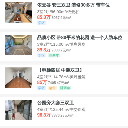
依云谷 套三双卫 装修30多万 带车位
3室2厅/96.00m²/依云谷
85.8万
8937.5元/m²
学区
品质小区 带80平米的花园 送一个人防车位
3室2厅/115.00m²/悦隽风华
89.8万
7808.7元/m²
学区
满两年
【电梯四居 中装双卫】
4室2厅/114.78m²/枫丹雅筑
85万
7405.47元/m²
学区
急售
满两年
公园旁大套三双卫
4室2厅/125.44m²/中交锦观
98.8万
7876.28元/m²