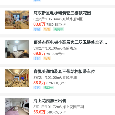
河东新区电梯精装套三楼顶花园
3室2厅/106.34m²/东城华府A区
83.8万
7880.38元/m²
学区
急售
满两年
佰盛杰座电梯小高层套三双卫装修全齐诚意出售
3室2厅/101.00m²/佰盛杰座
69.8万
6910.89元/m²
学区
急售
喜悦美湖精装套三带结构板带车位
3室2厅/101.00m²/喜悦美湖
88.8万
8792.08元/m²
学区
满两年
海上花园套三出售
3室1厅/101.72m²/海上花园三期
55.8万
5485.65元/m²