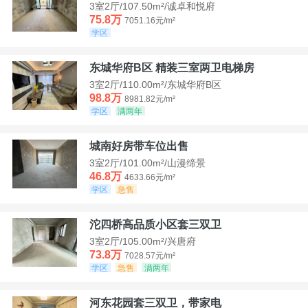
3室2厅/107.50m²/诚卓和悦府
75.8万
7051.16元/m²
学区
东城华府B区 精装三室两卫电梯房
3室2厅/110.00m²/东城华府B区
98.8万
8981.82元/m²
学区
满两年
城南好房带车位出售
3室2厅/101.00m²/山漫缔景
46.8万
4633.66元/m²
学区
急售
沱四桥高品质小区套三双卫
3室2厅/105.00m²/兴唐府
73.8万
7028.57元/m²
学区
急售
满两年
河东花园套三双卫，带家电