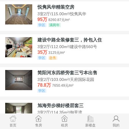
悦隽风华精装空房
3室2厅/115.00m²/悦隽风华
95万
8260.87元/m²
学区
满两年
建设中路全装修套三，拎包入住
3室2厅/112.00m²/建设中路560号
35万
3125元/m²
学区
急售
简阳河东四桥旁套三亏本出售
3室2厅/103.00m²/天府国际花园
78.8万
7650.49元/m²
学区
旭海旁步梯好楼层套三
3室2厅/114.35m²/御景湾
52万
4547.44元/m²
学区
急售
首页
售房
租房
新楼盘
我的