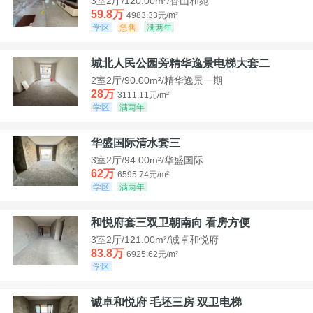
3室2厅/120.00m²/香山和苑
59.8万
4983.33元/m²
学区
急售
满两年
城北人民公园旁精华逸景电梯大套二
2室2厅/90.00m²/精华逸景一期
28万
3111.11元/m²
学区
满两年
华盛国际清水套三
3室2厅/94.00m²/华盛国际
62万
6595.74元/m²
学区
满两年
和悦府套三双卫朝南向 看房方便
3室2厅/121.00m²/诚卓和悦府
83.8万
6925.62元/m²
学区
诚卓和悦府 毛坯三房 双卫电梯