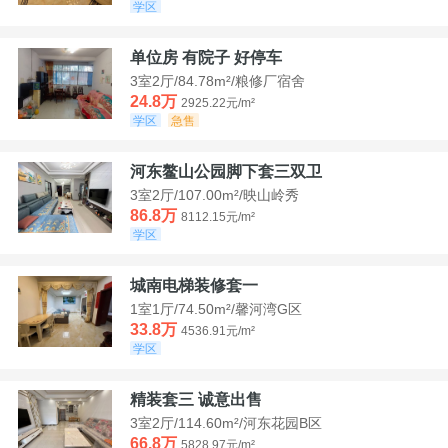
学区
单位房 有院子 好停车
3室2厅/84.78m²/粮修厂宿舍
24.8万
2925.22元/m²
学区
急售
河东鳌山公园脚下套三双卫
3室2厅/107.00m²/映山岭秀
86.8万
8112.15元/m²
学区
城南电梯装修套一
1室1厅/74.50m²/馨河湾G区
33.8万
4536.91元/m²
学区
精装套三 诚意出售
3室2厅/114.60m²/河东花园B区
66.8万
5828.97元/m²