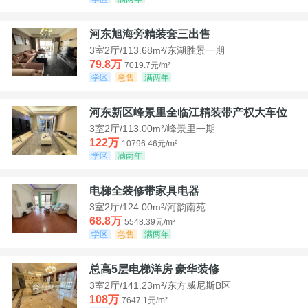
河东旭海旁精装套三出售
3室2厅/113.68m²/东湖胜景一期
79.8万
7019.7元/m²
学区
急售
满两年
河东新区峰景里全临江精装带产权大车位
3室2厅/113.00m²/峰景里一期
122万
10796.46元/m²
学区
满两年
电梯全装修带家具电器
3室2厅/124.00m²/河韵南苑
68.8万
5548.39元/m²
学区
急售
满两年
总高5层电梯洋房 豪华装修
3室2厅/141.23m²/东方威尼斯B区
108万
7647.1元/m²