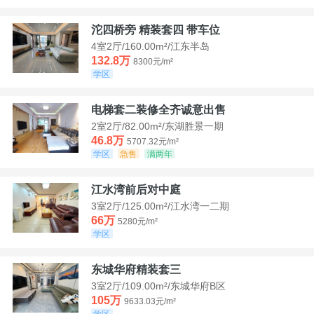
沱四桥旁 精装套四 带车位
4室2厅/160.00m²/江东半岛
132.8万
8300元/m²
学区
电梯套二装修全齐诚意出售
2室2厅/82.00m²/东湖胜景一期
46.8万
5707.32元/m²
学区
急售
满两年
江水湾前后对中庭
3室2厅/125.00m²/江水湾一二期
66万
5280元/m²
学区
东城华府精装套三
3室2厅/109.00m²/东城华府B区
105万
9633.03元/m²
学区