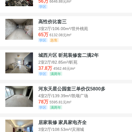
56万
6646.88元/m²
学区
高性价比套三
3室2厅/106.00m²/世外桃苑
65万
6132.08元/m²
学区
急售
城西片区 昕苑装修套二满2年
2室2厅/82.85m²/昕苑
37.8万
4562.46元/m²
学区
满两年
河东天星公园套三单价仅5800多
4室2厅/139.39m²/凯颂广场
78万
5595.81元/m²
学区
满两年
居家装修 家具家电齐全
3室2厅/108.53m²/滨湖城