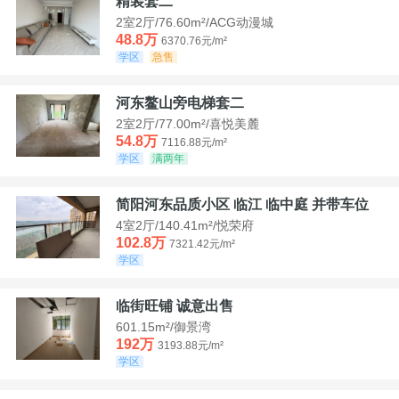
精装套二
2室2厅/76.60m²/ACG动漫城
48.8万
6370.76元/m²
学区
急售
河东鳌山旁电梯套二
2室2厅/77.00m²/喜悦美麓
54.8万
7116.88元/m²
学区
满两年
简阳河东品质小区 临江 临中庭 并带车位
4室2厅/140.41m²/悦荣府
102.8万
7321.42元/m²
学区
临街旺铺 诚意出售
601.15m²/御景湾
192万
3193.88元/m²
学区