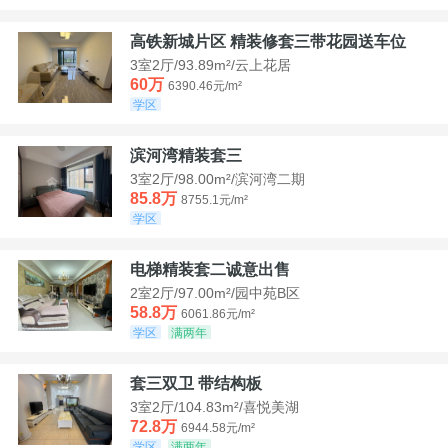
高铁新城片区 精装修套三带花园送车位
3室2厅/93.89m²/云上花居
60万
6390.46元/m²
学区
滨河湾精装套三
3室2厅/98.00m²/滨河湾二期
85.8万
8755.1元/m²
学区
电梯精装套二诚意出售
2室2厅/97.00m²/园中苑B区
58.8万
6061.86元/m²
学区
满两年
套三双卫 带结构板
3室2厅/104.83m²/喜悦美湖
72.8万
6944.58元/m²
学区
满两年