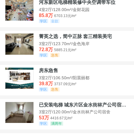
河东新区电梯精装修中央空调带车位
4室2厅/128.00m²/金财花园
85.8万
6703.13元/m²
学区
全款
菁英之选，简中正脉 套三精装美宅
3室2厅/123.70m²/金色海岸
72.8万
5885.21元/m²
学区
急售
房东急售
3室2厅/106.50m²/阳晨丽都
39.8万
3737.09元/m²
学区
急售
已安装电梯 城东片区金水街林产公司宿舍套三可看江景
3室2厅/120.00m²/金水街林产公司宿舍
53万
4416.67元/m²
学区
满两年