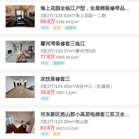
海上花园全临江户型，全屋精装修带品牌家具家电，诚意出售！
3室2厅/133.03m²/海上花园一二期
69.8万
5246.94元/m²
学区
急售
满两年
馨河湾装修套三临江
3室2厅/133.07m²/馨河湾G区
77.8万
5846.55元/m²
学区
满两年
农技装修套三
3室2厅/124.00m²/农技中心（红建路）
35.8万
2887.1元/m²
学区
河东新区悠山郡小高层电梯套三双卫全装带家具家电
3室2厅/123.00m²/悠山郡
83.8万
6813.01元/m²
学区
急售