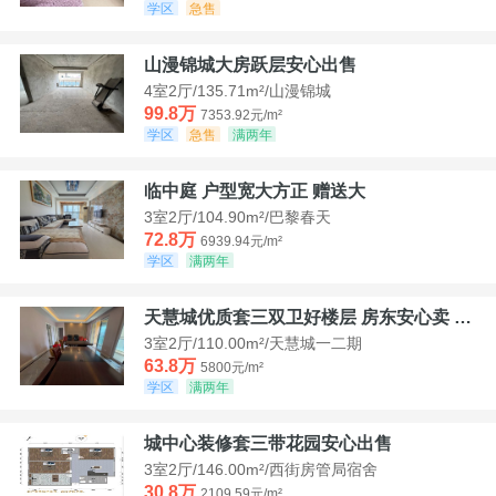
学区
急售
山漫锦城大房跃层安心出售
4室2厅/135.71m²/山漫锦城
99.8万
7353.92元/m²
学区
急售
满两年
临中庭 户型宽大方正 赠送大
3室2厅/104.90m²/巴黎春天
72.8万
6939.94元/m²
学区
满两年
天慧城优质套三双卫好楼层 房东安心卖 价格好谈
3室2厅/110.00m²/天慧城一二期
63.8万
5800元/m²
学区
满两年
城中心装修套三带花园安心出售
3室2厅/146.00m²/西街房管局宿舍
30.8万
2109.59元/m²