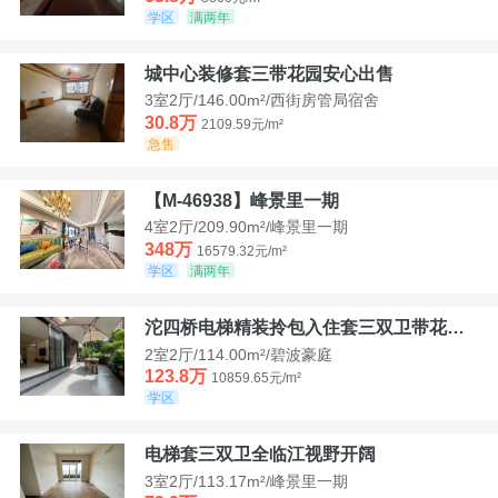
学区
满两年
城中心装修套三带花园安心出售
3室2厅/146.00m²/西街房管局宿舍
30.8万
2109.59元/m²
急售
【M-46938】峰景里一期
4室2厅/209.90m²/峰景里一期
348万
16579.32元/m²
学区
满两年
沱四桥电梯精装拎包入住套三双卫带花园40平米带车位
2室2厅/114.00m²/碧波豪庭
123.8万
10859.65元/m²
学区
电梯套三双卫全临江视野开阔
3室2厅/113.17m²/峰景里一期