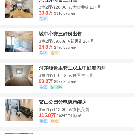
3室2厅/120.00m²/大古井街107号
39.8万
3316.67元/m²
学区
城中心套三好房出售
3室2厅/89.00m²/新民街264号
24.8万
2786.52元/m²
学区
急售
河东峰景里套三双卫中庭看内河
3室2厅/116.12m²/峰景里一期
93.8万
8077.85元/m²
学区
满两年
鳌山公园旁电梯精装房
3室2厅/113.00m²/喜悦美麓
115.8万
10247.79元/m²
学区
急售