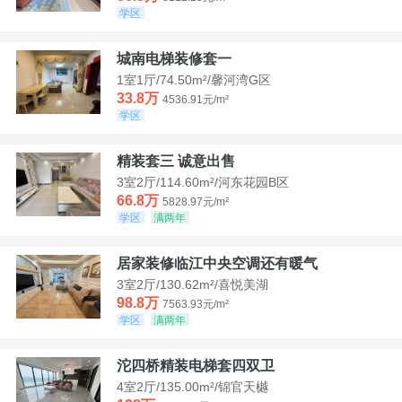
学区
城南电梯装修套一
1室1厅/74.50m²/馨河湾G区
33.8万
4536.91元/m²
学区
精装套三 诚意出售
3室2厅/114.60m²/河东花园B区
66.8万
5828.97元/m²
学区
满两年
居家装修临江中央空调还有暖气
3室2厅/130.62m²/喜悦美湖
98.8万
7563.93元/m²
学区
满两年
沱四桥精装电梯套四双卫
4室2厅/135.00m²/锦官天樾