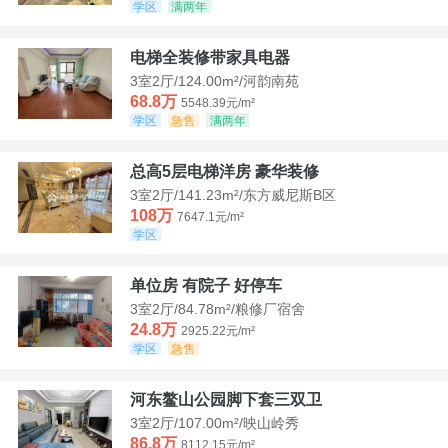
学区
满两年
电梯全装修带家具电器
3室2厅/124.00m²/河韵南苑
68.8万
5548.39元/m²
学区
急售
满两年
总高5层电梯洋房 豪华装修
3室2厅/141.23m²/东方威尼斯B区
108万
7647.1元/m²
学区
单位房 有院子 好停车
3室2厅/84.78m²/粮修厂宿舍
24.8万
2925.22元/m²
学区
急售
河东鳌山公园脚下套三双卫
3室2厅/107.00m²/映山岭秀
86.8万
8112.15元/m²