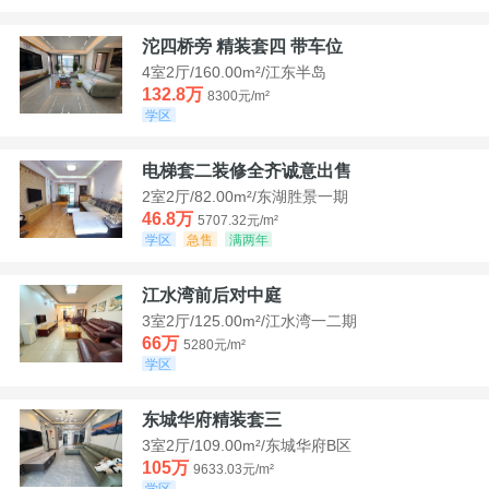
沱四桥旁 精装套四 带车位
4室2厅/160.00m²/江东半岛
132.8万
8300元/m²
学区
电梯套二装修全齐诚意出售
2室2厅/82.00m²/东湖胜景一期
46.8万
5707.32元/m²
学区
急售
满两年
江水湾前后对中庭
3室2厅/125.00m²/江水湾一二期
66万
5280元/m²
学区
东城华府精装套三
3室2厅/109.00m²/东城华府B区
105万
9633.03元/m²
学区