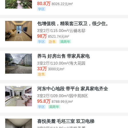
80.8万
8026.22元/m²
学区
包增值税，精装套三双卫，很少住。
3室2厅/115.00m²/云樾名邸
98万
8521.74元/m²
学区
急售
满两年
养马 好房出售 带家具家电
3室2厅/110.00m²/海大花园
33万
3000元/m²
急售
河东中心地段 带平台 家具家电齐全
3室2厅/109.00m²/园中苑B区
95.8万
8788.99元/m²
学区
满两年
喜悦美麓 毛坯三室 双卫电梯