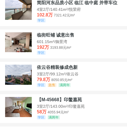
简阳河东品质小区 临江 临中庭 并带车位
4室2厅/140.41m²/悦荣府
102.8万
7321.42元/m²
学区
临街旺铺 诚意出售
601.15m²/御景湾
192万
3193.88元/m²
学区
依云谷精装修成色新
3室2厅/99.12m²/依云谷
79.8万
8050.85元/m²
学区
急售
满两年
【M-45668】印鳌嘉苑
3室2厅/143.00m²/印鳌嘉苑
58万
4055.94元/m²
学区
满两年