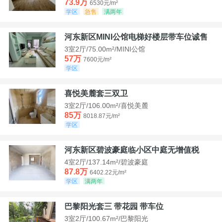
73.9万
6530元/m²
学区
急售
满两年
河东新区MINI公馆电梯好楼层带车位诚售
3室2厅/75.00m²/MINI公馆
57万
7600元/m²
学区
喜悦美麓套三双卫
3室2厅/106.00m²/喜悦美麓
85万
8018.87元/m²
学区
河东新区碧波豪庭临小区中庭无增值税
4室2厅/137.14m²/碧波豪庭
87.8万
6402.22元/m²
学区
满两年
巴黎阳光套三 带花园 带车位
3室2厅/100.67m²/巴黎阳光