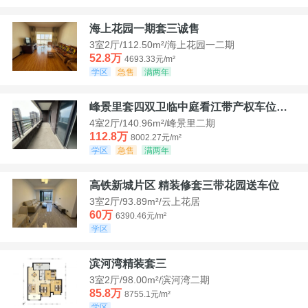
海上花园一期套三诚售
3室2厅/112.50m²/海上花园一二期
52.8万
4693.33元/m²
学区
急售
满两年
峰景里套四双卫临中庭看江带产权车位诚售
4室2厅/140.96m²/峰景里二期
112.8万
8002.27元/m²
学区
急售
满两年
高铁新城片区 精装修套三带花园送车位
3室2厅/93.89m²/云上花居
60万
6390.46元/m²
学区
滨河湾精装套三
3室2厅/98.00m²/滨河湾二期
85.8万
8755.1元/m²
学区