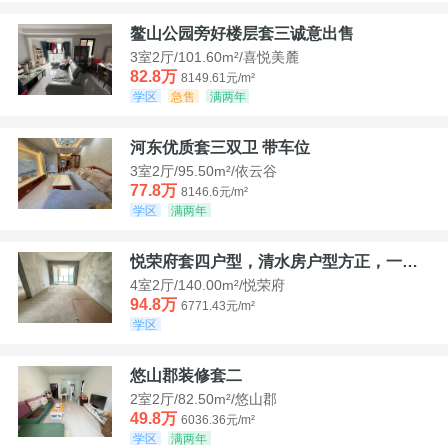
鳌山公园旁好楼层套三诚意出售
3室2厅/101.60m²/喜悦美麓
82.8万
8149.61元/m²
学区
急售
满两年
河东优质套三双卫 带车位
3室2厅/95.50m²/依云谷
77.8万
8146.6元/m²
学区
满两年
悦荣府套四户型，清水房户型方正，一口价94，8
4室2厅/140.00m²/悦荣府
94.8万
6771.43元/m²
学区
悠山郡装修套二
2室2厅/82.50m²/悠山郡
49.8万
6036.36元/m²
学区
满两年