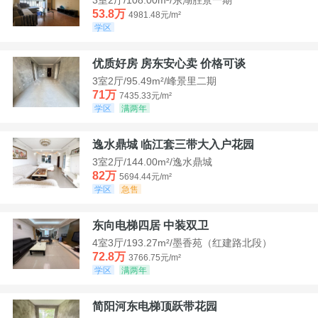
53.8万
4981.48元/m²
学区
优质好房 房东安心卖 价格可谈
3室2厅/95.49m²/峰景里二期
71万
7435.33元/m²
学区
满两年
逸水鼎城 临江套三带大入户花园
3室2厅/144.00m²/逸水鼎城
82万
5694.44元/m²
学区
急售
东向电梯四居 中装双卫
4室3厅/193.27m²/墨香苑（红建路北段）
72.8万
3766.75元/m²
学区
满两年
简阳河东电梯顶跃带花园