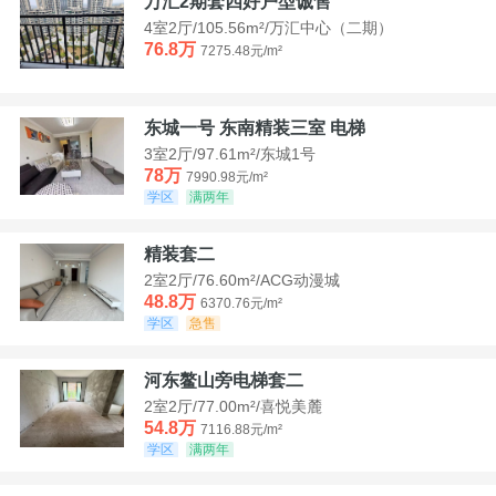
万汇2期套四好户型诚售
4室2厅/105.56m²/万汇中心（二期）
76.8万
7275.48元/m²
东城一号 东南精装三室 电梯
3室2厅/97.61m²/东城1号
78万
7990.98元/m²
学区
满两年
精装套二
2室2厅/76.60m²/ACG动漫城
48.8万
6370.76元/m²
学区
急售
河东鳌山旁电梯套二
2室2厅/77.00m²/喜悦美麓
54.8万
7116.88元/m²
学区
满两年