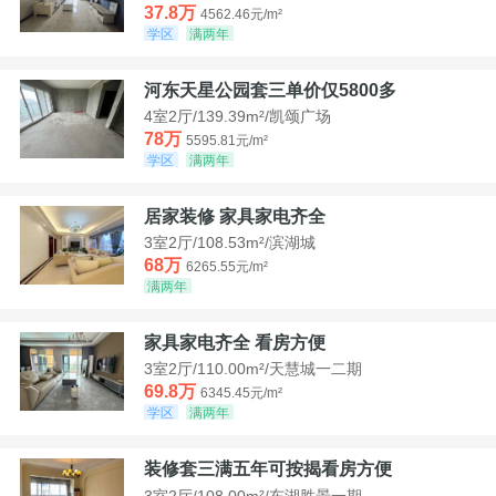
37.8万
4562.46元/m²
学区
满两年
河东天星公园套三单价仅5800多
4室2厅/139.39m²/凯颂广场
78万
5595.81元/m²
学区
满两年
居家装修 家具家电齐全
3室2厅/108.53m²/滨湖城
68万
6265.55元/m²
满两年
家具家电齐全 看房方便
3室2厅/110.00m²/天慧城一二期
69.8万
6345.45元/m²
学区
满两年
装修套三满五年可按揭看房方便
3室2厅/108.00m²/东湖胜景一期