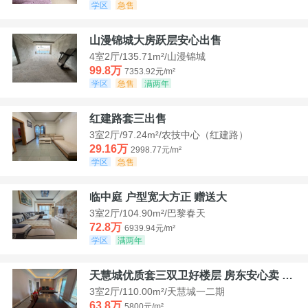
学区
急售
山漫锦城大房跃层安心出售
4室2厅/135.71m²/山漫锦城
99.8万
7353.92元/m²
学区
急售
满两年
红建路套三出售
3室2厅/97.24m²/农技中心（红建路）
29.16万
2998.77元/m²
学区
急售
临中庭 户型宽大方正 赠送大
3室2厅/104.90m²/巴黎春天
72.8万
6939.94元/m²
学区
满两年
天慧城优质套三双卫好楼层 房东安心卖 价格好谈
3室2厅/110.00m²/天慧城一二期
63.8万
5800元/m²