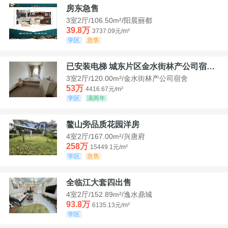
房东急售
3室2厅/106.50m²/阳晨丽都
39.8万
3737.09元/m²
学区
急售
已安装电梯 城东片区金水街林产公司宿舍套三可看江景
3室2厅/120.00m²/金水街林产公司宿舍
53万
4416.67元/m²
学区
满两年
鳌山旁品质花园洋房
4室2厅/167.00m²/兴唐府
258万
15449.1元/m²
学区
急售
全临江大套四出售
4室2厅/152.89m²/逸水鼎城
93.8万
6135.13元/m²
学区