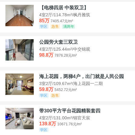
【电梯四居 中装双卫】
4室2厅/114.78m²/枫丹雅筑
85万
7405.47元/m²
学区
急售
满两年
公园旁大套三双卫
4室2厅/125.44m²/中交锦观
98.8万
7876.28元/m²
海上花园，两梯4户，出门就是人民公园
3室2厅/109.67m²/海上花园一二期
59.8万
5452.72元/m²
学区
急售
带300平方平台花园精装套四
4室2厅/131.00m²/锦官天宸
139.8万
10671.76元/m²
学区