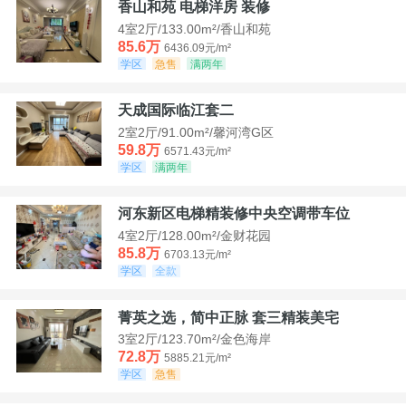
香山和苑 电梯洋房 装修
4室2厅/133.00m²/香山和苑
85.6万
6436.09元/m²
学区
急售
满两年
天成国际临江套二
2室2厅/91.00m²/馨河湾G区
59.8万
6571.43元/m²
学区
满两年
河东新区电梯精装修中央空调带车位
4室2厅/128.00m²/金财花园
85.8万
6703.13元/m²
学区
全款
菁英之选，简中正脉 套三精装美宅
3室2厅/123.70m²/金色海岸
72.8万
5885.21元/m²
学区
急售