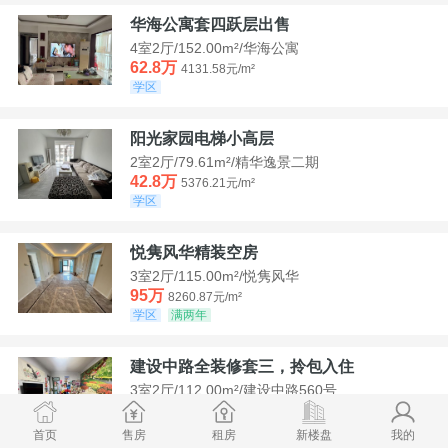
华海公寓套四跃层出售
4室2厅/152.00m²/华海公寓
62.8万
4131.58元/m²
学区
阳光家园电梯小高层
2室2厅/79.61m²/精华逸景二期
42.8万
5376.21元/m²
学区
悦隽风华精装空房
3室2厅/115.00m²/悦隽风华
95万
8260.87元/m²
学区
满两年
建设中路全装修套三，拎包入住
3室2厅/112.00m²/建设中路560号
35万
3125元/m²
学区
急售
首页
售房
租房
新楼盘
我的