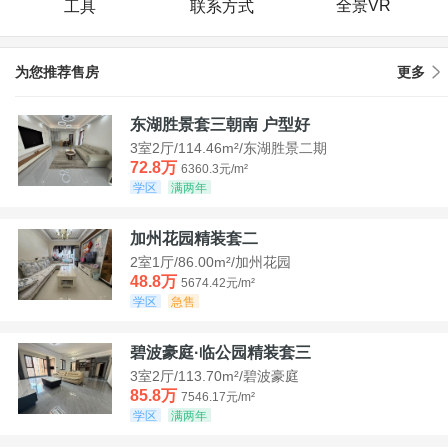
全景VR
工具
联系方式
为您推荐售房
更多
东湖胜景套三朝南 户型好
3室2厅/114.46m²/东湖胜景二期
72.8万
6360.3元/m²
学区
满两年
加州花园精装套二
2室1厅/86.00m²/加州花园
48.8万
5674.42元/m²
学区
急售
碧波豪庭·临公园精装套三
3室2厅/113.70m²/碧波豪庭
85.8万
7546.17元/m²
学区
满两年