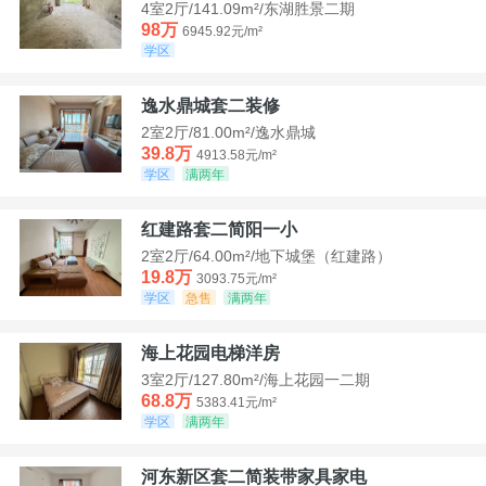
4室2厅/141.09m²/东湖胜景二期
98万
6945.92元/m²
学区
逸水鼎城套二装修
2室2厅/81.00m²/逸水鼎城
39.8万
4913.58元/m²
学区
满两年
红建路套二简阳一小
2室2厅/64.00m²/地下城堡（红建路）
19.8万
3093.75元/m²
学区
急售
满两年
海上花园电梯洋房
3室2厅/127.80m²/海上花园一二期
68.8万
5383.41元/m²
学区
满两年
河东新区套二简装带家具家电