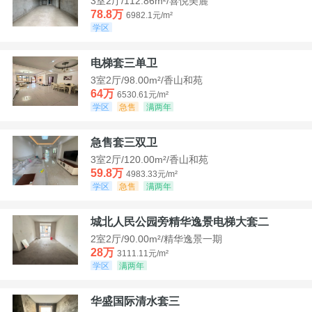
3室2厅/112.86m²/喜悦美麓
78.8万
6982.1元/m²
学区
电梯套三单卫
3室2厅/98.00m²/香山和苑
64万
6530.61元/m²
学区
急售
满两年
急售套三双卫
3室2厅/120.00m²/香山和苑
59.8万
4983.33元/m²
学区
急售
满两年
城北人民公园旁精华逸景电梯大套二
2室2厅/90.00m²/精华逸景一期
28万
3111.11元/m²
学区
满两年
华盛国际清水套三