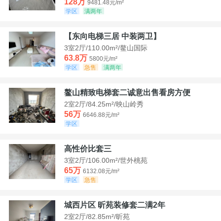
128万
9481.48元/m²
学区
满两年
【东向电梯三居 中装两卫】
3室2厅/110.00m²/鳌山国际
63.8万
5800元/m²
学区
急售
满两年
鳌山精致电梯套二诚意出售看房方便
2室2厅/84.25m²/映山岭秀
56万
6646.88元/m²
学区
高性价比套三
3室2厅/106.00m²/世外桃苑
65万
6132.08元/m²
学区
急售
城西片区 昕苑装修套二满2年
2室2厅/82.85m²/昕苑