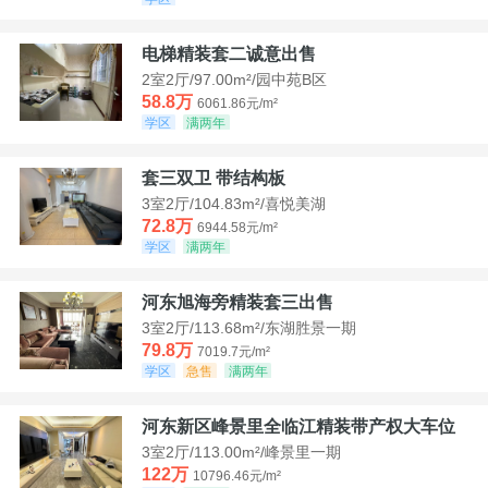
电梯精装套二诚意出售
2室2厅/97.00m²/园中苑B区
58.8万
6061.86元/m²
学区
满两年
套三双卫 带结构板
3室2厅/104.83m²/喜悦美湖
72.8万
6944.58元/m²
学区
满两年
河东旭海旁精装套三出售
3室2厅/113.68m²/东湖胜景一期
79.8万
7019.7元/m²
学区
急售
满两年
河东新区峰景里全临江精装带产权大车位
3室2厅/113.00m²/峰景里一期
122万
10796.46元/m²