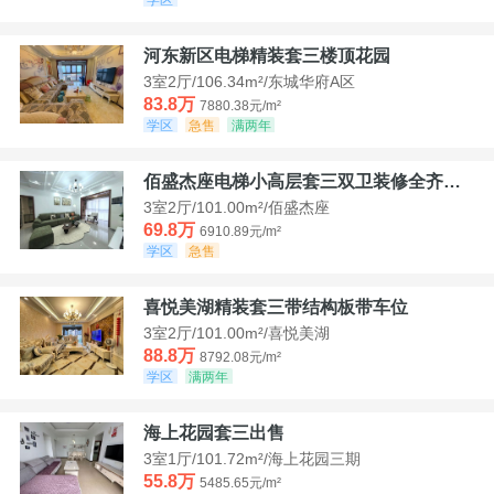
河东新区电梯精装套三楼顶花园
3室2厅/106.34m²/东城华府A区
83.8万
7880.38元/m²
学区
急售
满两年
佰盛杰座电梯小高层套三双卫装修全齐诚意出售
3室2厅/101.00m²/佰盛杰座
69.8万
6910.89元/m²
学区
急售
喜悦美湖精装套三带结构板带车位
3室2厅/101.00m²/喜悦美湖
88.8万
8792.08元/m²
学区
满两年
海上花园套三出售
3室1厅/101.72m²/海上花园三期
55.8万
5485.65元/m²