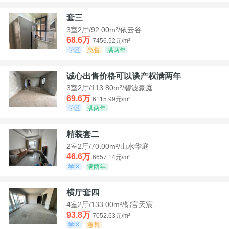
套三
3室2厅/92.00m²/依云谷
68.6万
7456.52元/m²
学区
急售
满两年
诚心出售价格可以谈产权满两年
3室2厅/113.80m²/碧波豪庭
69.6万
6115.99元/m²
学区
满两年
精装套二
2室2厅/70.00m²/山水华庭
46.6万
6657.14元/m²
学区
满两年
横厅套四
4室2厅/133.00m²/锦官天宸
93.8万
7052.63元/m²
学区
急售