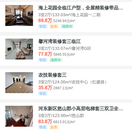
海上花园全临江户型，全屋精装修带品牌家具家电，诚意出售！
3室2厅/133.03m²/海上花园一二期
69.8万
5246.94元/m²
学区
急售
满两年
馨河湾装修套三临江
3室2厅/133.07m²/馨河湾G区
77.8万
5846.55元/m²
学区
满两年
农技装修套三
3室2厅/124.00m²/农技中心（红建路）
35.8万
2887.1元/m²
学区
河东新区悠山郡小高层电梯套三双卫全装带家具家电
3室2厅/123.00m²/悠山郡
83.8万
6813.01元/m²
学区
急售